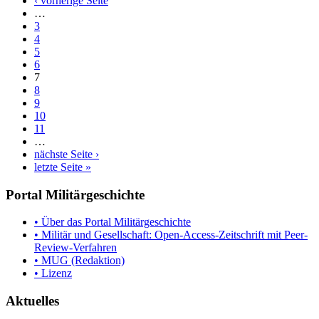
‹ vorherige Seite
…
3
4
5
6
7
8
9
10
11
…
nächste Seite ›
letzte Seite »
Portal Militärgeschichte
• Über das Portal Militärgeschichte
• Militär und Gesellschaft: Open-Access-Zeitschrift mit Peer-
Review-Verfahren
• MUG (Redaktion)
• Lizenz
Aktuelles