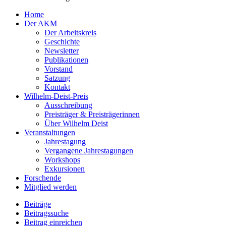
Home
Der AKM
Der Arbeitskreis
Geschichte
Newsletter
Publikationen
Vorstand
Satzung
Kontakt
Wilhelm-Deist-Preis
Ausschreibung
Preisträger & Preisträgerinnen
Über Wilhelm Deist
Veranstaltungen
Jahrestagung
Vergangene Jahrestagungen
Workshops
Exkursionen
Forschende
Mitglied werden
Beiträge
Beitragssuche
Beitrag einreichen