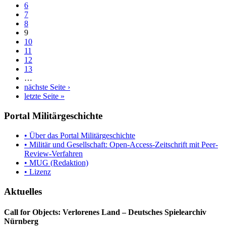
6
7
8
9
10
11
12
13
…
nächste Seite ›
letzte Seite »
Portal Militärgeschichte
• Über das Portal Militärgeschichte
• Militär und Gesellschaft: Open-Access-Zeitschrift mit Peer-
Review-Verfahren
• MUG (Redaktion)
• Lizenz
Aktuelles
Call for Objects: Verlorenes Land – Deutsches Spielearchiv
Nürnberg