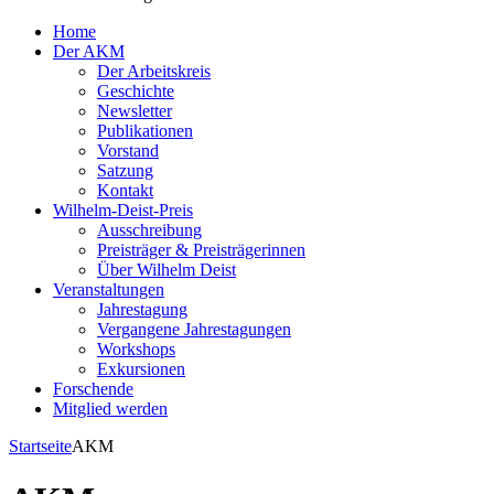
Home
Der AKM
Der Arbeitskreis
Geschichte
Newsletter
Publikationen
Vorstand
Satzung
Kontakt
Wilhelm-Deist-Preis
Ausschreibung
Preisträger & Preisträgerinnen
Über Wilhelm Deist
Veranstaltungen
Jahrestagung
Vergangene Jahrestagungen
Workshops
Exkursionen
Forschende
Mitglied werden
Startseite
AKM