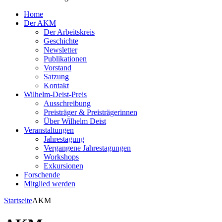
Home
Der AKM
Der Arbeitskreis
Geschichte
Newsletter
Publikationen
Vorstand
Satzung
Kontakt
Wilhelm-Deist-Preis
Ausschreibung
Preisträger & Preisträgerinnen
Über Wilhelm Deist
Veranstaltungen
Jahrestagung
Vergangene Jahrestagungen
Workshops
Exkursionen
Forschende
Mitglied werden
Startseite
AKM