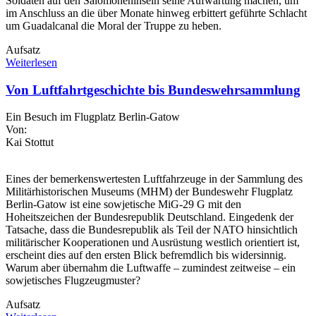
Soldaten auf den Salomoneninseln seine Aufwartung machen, um
im Anschluss an die über Monate hinweg erbittert geführte Schlacht
um Guadalcanal die Moral der Truppe zu heben.
Aufsatz
Weiterlesen
Von Luftfahrtgeschichte bis Bundeswehrsammlung
Ein Besuch im Flugplatz Berlin-Gatow
Von:
Kai Stottut
Eines der bemerkenswertesten Luftfahrzeuge in der Sammlung des
Militärhistorischen Museums (MHM) der Bundeswehr Flugplatz
Berlin-Gatow ist eine sowjetische MiG-29 G mit den
Hoheitszeichen der Bundesrepublik Deutschland. Eingedenk der
Tatsache, dass die Bundesrepublik als Teil der NATO hinsichtlich
militärischer Kooperationen und Ausrüstung westlich orientiert ist,
erscheint dies auf den ersten Blick befremdlich bis widersinnig.
Warum aber übernahm die Luftwaffe – zumindest zeitweise – ein
sowjetisches Flugzeugmuster?
Aufsatz