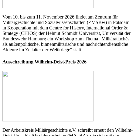
Vom 10. bis zum 11. November 2026 findet am Zentrum für
Militärgeschichte und Sozialwissenschaften (ZMSBw) in Potsdam
in Kooperation mit dem Centre for History, International Order &
Strategy (CHIOS) der Helmut-Schmidt-Universität, Universität der
Bundeswehr Hamburg ein Workshop zum Thema „Militärattachés
als außenpolitische, binnenmilitärische und nachrichtendienstliche
Akteure im Zeitalter der Weltkriege“ statt.
Ausschreibung Wilhelm-Deist-Preis 2026
Der Arbeitskreis Militärgeschichte e.V. schreibt erneut den Wilhelm-
Deist-Preis für Abschlussarbeiten (MA, BA), die sich mit der