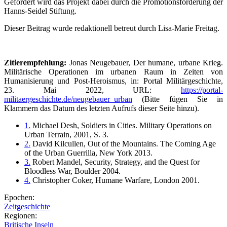
Gefördert wird das Projekt dabei durch die Promotionsförderung der
Hanns-Seidel Stiftung.
Dieser Beitrag wurde redaktionell betreut durch Lisa-Marie Freitag.
Zitierempfehlung:
Jonas Neugebauer, Der humane, urbane Krieg.
Militärische Operationen im urbanen Raum in Zeiten von
Humanisierung und Post-Heroismus, in: Portal Militärgeschichte,
23. Mai 2022, URL:
https://portal-
militaergeschichte.de/neugebauer_urban
(Bitte fügen Sie in
Klammern das Datum des letzten Aufrufs dieser Seite hinzu).
1.
Michael Desh, Soldiers in Cities. Military Operations on
Urban Terrain, 2001, S. 3.
2.
David Kilcullen, Out of the Mountains. The Coming Age
of the Urban Guerrilla, New York 2013.
3.
Robert Mandel, Security, Strategy, and the Quest for
Bloodless War, Boulder 2004.
4.
Christopher Coker, Humane Warfare, London 2001.
Epochen:
Zeitgeschichte
Regionen:
Britische Inseln