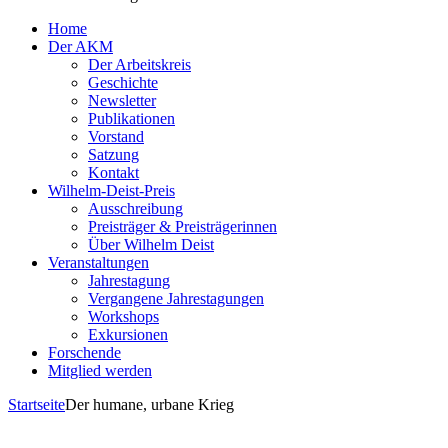
Home
Der AKM
Der Arbeitskreis
Geschichte
Newsletter
Publikationen
Vorstand
Satzung
Kontakt
Wilhelm-Deist-Preis
Ausschreibung
Preisträger & Preisträgerinnen
Über Wilhelm Deist
Veranstaltungen
Jahrestagung
Vergangene Jahrestagungen
Workshops
Exkursionen
Forschende
Mitglied werden
Startseite
Der humane, urbane Krieg