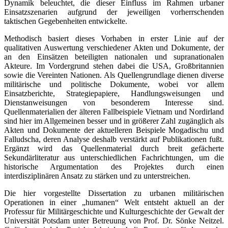
Dynamik beleuchtet, die dieser Einfluss im Rahmen urbaner
Einsatzszenarien aufgrund der jeweiligen vorherrschenden
taktischen Gegebenheiten entwickelte.
Methodisch basiert dieses Vorhaben in erster Linie auf der
qualitativen Auswertung verschiedener Akten und Dokumente, der
an den Einsätzen beteiligten nationalen und supranationalen
Akteure. Im Vordergrund stehen dabei die USA, Großbritannien
sowie die Vereinten Nationen. Als Quellengrundlage dienen diverse
militärische und politische Dokumente, wobei vor allem
Einsatzberichte, Strategiepapiere, Handlungsweisungen und
Dienstanweisungen von besonderem Interesse sind.
Quellenmaterialien der älteren Fallbeispiele Vietnam und Nordirland
sind hier im Allgemeinen besser und in größerer Zahl zugänglich als
Akten und Dokumente der aktuelleren Beispiele Mogadischu und
Falludscha, deren Analyse deshalb verstärkt auf Publikationen fußt.
Ergänzt wird das Quellenmaterial durch breit gefächerte
Sekundärliteratur aus unterschiedlichen Fachrichtungen, um die
historische Argumentation des Projektes durch einen
interdisziplinären Ansatz zu stärken und zu unterstreichen.
Die hier vorgestellte Dissertation zu urbanen militärischen
Operationen in einer „humanen“ Welt entsteht aktuell an der
Professur für Militärgeschichte und Kulturgeschichte der Gewalt der
Universität Potsdam unter Betreuung von Prof. Dr. Sönke Neitzel.