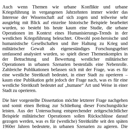
Auch wenn Themen wie urbane Konflikte und urbane
Kriegsführung in vergangenen Jahrzehnten immer wieder das
Interesse der Wissenschaft auf sich zogen und teilweise sehr
ausgiebig mit Blick auf einzelne historische Beispiele bearbeitet
wurden, so besteht bis heute kaum eine Studie, die urbane
Operationen im Kontext eines Humanisierungs-Trends in der
westlichen Kriegsführung beleuchtet. Obwohl post-heroische und
humanistische Gesellschaften und ihre Haltung zu Krieg und
militärischer Gewalt als eigeneständiges Forschungsgebiet
umfassend analysiert wurden, so spielt dieser Themenkomplex in
der Betrachtung und Bewertung westlicher militärischer
Operationen in urbanen Szenarien bestenfalls eine Nebenrolle.
Zahlreiche Publikationen befassen sich mit der Frage, was es für
eine westliche Streitkraft bedeutet, in einer Stadt zu operieren –
kaum eine Publikation geht jedoch der Frage nach, was es für eine
westliche Streitkraft bedeutet auf „humane“ Art und Weise in einer
Stadt zu operieren.
Die hier vorgestellte Dissertation möchte letzterer Frage nachgehen
und somit einen Beitrag zur Schließung dieser Forschungslücke
leisten. Aus der Untersuchung entsprechender zeitgeschichtlicher
Beispiele militärischer Operationen sollen Rückschlüsse darauf
gezogen werden, was es für (westliche) Streitkräfte seit den späten
1960er Jahren bedeutete, in urbanen Szenarien zu agieren. Die