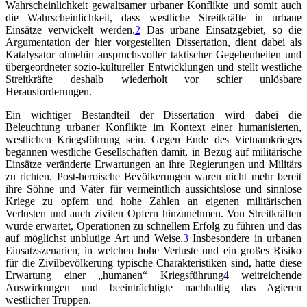
Wahrscheinlichkeit gewaltsamer urbaner Konflikte und somit auch
die Wahrscheinlichkeit, dass westliche Streitkräfte in urbane
Einsätze verwickelt werden.
2
Das urbane Einsatzgebiet, so die
Argumentation der hier vorgestellten Dissertation, dient dabei als
Katalysator ohnehin anspruchsvoller taktischer Gegebenheiten und
übergeordneter sozio-kultureller Entwicklungen und stellt westliche
Streitkräfte deshalb wiederholt vor schier unlösbare
Herausforderungen.
Ein wichtiger Bestandteil der Dissertation wird dabei die
Beleuchtung urbaner Konflikte im Kontext einer humanisierten,
westlichen Kriegsführung sein. Gegen Ende des Vietnamkrieges
begannen westliche Gesellschaften damit, in Bezug auf militärische
Einsätze veränderte Erwartungen an ihre Regierungen und Militärs
zu richten. Post-heroische Bevölkerungen waren nicht mehr bereit
ihre Söhne und Väter für vermeintlich aussichtslose und sinnlose
Kriege zu opfern und hohe Zahlen an eigenen militärischen
Verlusten und auch zivilen Opfern hinzunehmen. Von Streitkräften
wurde erwartet, Operationen zu schnellem Erfolg zu führen und das
auf möglichst unblutige Art und Weise.
3
Insbesondere in urbanen
Einsatzszenarien, in welchen hohe Verluste und ein großes Risiko
für die Zivilbevölkerung typische Charakteristiken sind, hatte diese
Erwartung einer „humanen“ Kriegsführung
4
weitreichende
Auswirkungen und beeinträchtigte nachhaltig das Agieren
westlicher Truppen.