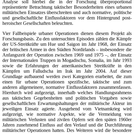
Analyse soll hierbei die in der Forschung überproportional
repräsentierte Betrachtung taktischer Besonderheiten eines urbanen
militärischen Einsatzes überschreiten und auch normative, politische
und gesellschaftliche Einflussfaktoren vor dem Hintergrund post-
heroischer Gesellschaften beleuchten.
Vier Fallbeispiele urbaner Operationen dienen diesem Projekt als
Forschungsbasis. Zu den untersuchten Episoden zählen die Kämpfe
der US-Streitkräfte um Hue und Saigon im Jahr 1968, der Einsatz
der britischen Armee in den Städten Nordirlands – insbesondere die
Anfangszeit der Operation zwischen 1969 und 1975 –, der Einsatz
der Internationalen Truppen in Mogadischu, Somalia, im Jahr 1993
sowie die Erfahrungen der amerikanischen Streitkräfte in den
Kämpfen um Falludscha im Irak im Jahr 2004. Auf dieser
Grundlage aufbauend werden zwei Kategorien erarbeitet, die zum
einen für urbane Operationen spezifische, taktische und zum
anderen allgemeinere, normative Einflussfaktoren zusammenfassen.
Hierdurch wird aufgezeigt, innerhalb welches Handlungsrahmens
aus taktischen Gegebenheiten und politischen Vorgaben sowie
gesellschaftlichen Erwartungshaltungen der militärische Akteur im
jeweiligen Einsatz agierte. Ausgehend vom Vietnamkrieg wird
aufgezeigt, wie normative Aspekte, wie die Vermeidung von
militärischen Verlusten und zivilen Opfern seit den späten 1960er
Jahren zunehmend Einfluss auf den Verlauf und die Durchführung
militärischer Operationen hatten. Des Weiteren wird die besondere