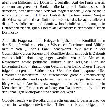
über zwei Millionen US-Dollar in Überfällen. Auf die Frage warum
er denn ausgerechnet Banken überfalle, soll Sutton stets mit
derselben, offensichtlichen Antwort reagiert haben: „Because that‘s
where the money is.“
1
Dieser Leitsatz fand schnell seinen Weg in
die Wissenschaft und das Suttonsche Gesetz, das besagt, zuallererst
die offensichtlichsten und damit wahrscheinlichsten Lösungen in
Betracht zu ziehen, gilt bis heute als Grundsatz in der medizinischen
Diagnostik.
Auch die Frage nach den Kriegsschauplätzen und Konfliktherden
der Zukunft wird von einigen Wissenschaftler*innen und Militärs
mithilfe von „Sutton‘s Law“ beantwortet. Wie meist in der
Geschichte werden Kriege und Konflikte demnach auch in Zukunft
voraussichtlich dort ausgetragen werden, wo viele Menschen,
Ressourcen sowie politische, kulturelle und religiöse Einflüsse
konzentriert sind – ähnlich dem Geld in einer Bank. Dieser Theorie
folgend bergen die Städte dieser Welt, die durch exponentielles
Bevölkerungswachstum und zunehmende globale Urbanisierung
teils unkontrolliert und rapide wachsen, wohl das größte Potenzial
für gewaltsame Auseinandersetzungen – denn wo finden sich mehr
Menschen und Ressourcen auf engstem Raum vereint als in einer
der unzähligen Metropolen und Städte der Welt?
Globale Trends wie Bevölkerungswachstum und Urbanisierung, vor
allem in weniger entwickelten Teilen der Erde, steigern die