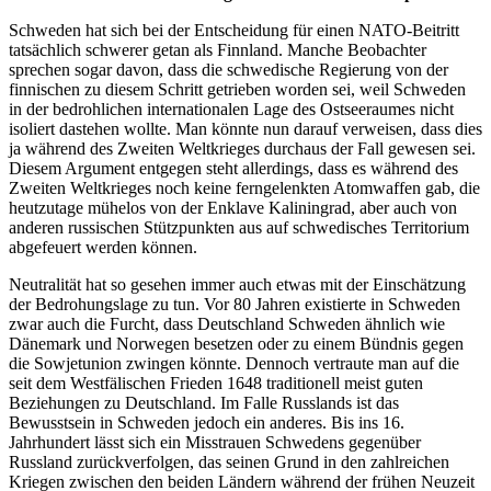
Schweden hat sich bei der Entscheidung für einen NATO-Beitritt
tatsächlich schwerer getan als Finnland. Manche Beobachter
sprechen sogar davon, dass die schwedische Regierung von der
finnischen zu diesem Schritt getrieben worden sei, weil Schweden
in der bedrohlichen internationalen Lage des Ostseeraumes nicht
isoliert dastehen wollte. Man könnte nun darauf verweisen, dass dies
ja während des Zweiten Weltkrieges durchaus der Fall gewesen sei.
Diesem Argument entgegen steht allerdings, dass es während des
Zweiten Weltkrieges noch keine ferngelenkten Atomwaffen gab, die
heutzutage mühelos von der Enklave Kaliningrad, aber auch von
anderen russischen Stützpunkten aus auf schwedisches Territorium
abgefeuert werden können.
Neutralität hat so gesehen immer auch etwas mit der Einschätzung
der Bedrohungslage zu tun. Vor 80 Jahren existierte in Schweden
zwar auch die Furcht, dass Deutschland Schweden ähnlich wie
Dänemark und Norwegen besetzen oder zu einem Bündnis gegen
die Sowjetunion zwingen könnte. Dennoch vertraute man auf die
seit dem Westfälischen Frieden 1648 traditionell meist guten
Beziehungen zu Deutschland. Im Falle Russlands ist das
Bewusstsein in Schweden jedoch ein anderes. Bis ins 16.
Jahrhundert lässt sich ein Misstrauen Schwedens gegenüber
Russland zurückverfolgen, das seinen Grund in den zahlreichen
Kriegen zwischen den beiden Ländern während der frühen Neuzeit