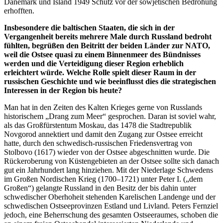
Dänemark und Island 1949 Schutz vor der sowjetischen Bedrohung
erhofften.
Insbesondere die baltischen Staaten, die sich in der
Vergangenheit bereits mehrere Male durch Russland bedroht
fühlten, begrüßen den Beitritt der beiden Länder zur NATO,
weil die Ostsee quasi zu einem Binnenmeer des Bündnisses
werden und die Verteidigung dieser Region erheblich
erleichtert würde. Welche Rolle spielt dieser Raum in der
russischen Geschichte und wie beeinflusst dies die strategischen
Interessen in der Region bis heute?
Man hat in den Zeiten des Kalten Krieges gerne von Russlands
historischem „Drang zum Meer“ gesprochen. Daran ist soviel wahr,
als das Großfürstentum Moskau, das 1478 die Stadtrepublik
Novgorod annektiert und damit den Zugang zur Ostsee erreicht
hatte, durch den schwedisch-russischen Friedensvertrag von
Stolbovo (1617) wieder von der Ostsee abgeschnitten wurde. Die
Rückeroberung von Küstengebieten an der Ostsee sollte sich danach
gut ein Jahrhundert lang hinziehen. Mit der Niederlage Schwedens
im Großen Nordischen Krieg (1700–1721) unter Peter I. („dem
Großen“) gelangte Russland in den Besitz der bis dahin unter
schwedischer Oberhoheit stehenden Karelischen Landenge und der
schwedischen Ostseeprovinzen Estland und Livland. Peters Fernziel
jedoch, eine Beherrschung des gesamten Ostseeraumes, schoben die