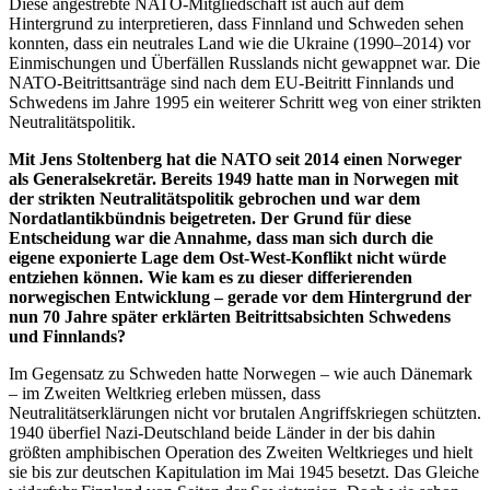
Diese angestrebte NATO-Mitgliedschaft ist auch auf dem
Hintergrund zu interpretieren, dass Finnland und Schweden sehen
konnten, dass ein neutrales Land wie die Ukraine (1990–2014) vor
Einmischungen und Überfällen Russlands nicht gewappnet war. Die
NATO-Beitrittsanträge sind nach dem EU-Beitritt Finnlands und
Schwedens im Jahre 1995 ein weiterer Schritt weg von einer strikten
Neutralitätspolitik.
Mit Jens Stoltenberg hat die NATO seit 2014 einen Norweger
als Generalsekretär. Bereits 1949 hatte man in Norwegen mit
der strikten Neutralitätspolitik gebrochen und war dem
Nordatlantikbündnis beigetreten. Der Grund für diese
Entscheidung war die Annahme, dass man sich durch die
eigene exponierte Lage dem Ost-West-Konflikt nicht würde
entziehen können. Wie kam es zu dieser differierenden
norwegischen Entwicklung – gerade vor dem Hintergrund der
nun 70 Jahre später erklärten Beitrittsabsichten Schwedens
und Finnlands?
Im Gegensatz zu Schweden hatte Norwegen – wie auch Dänemark
– im Zweiten Weltkrieg erleben müssen, dass
Neutralitätserklärungen nicht vor brutalen Angriffskriegen schützten.
1940 überfiel Nazi-Deutschland beide Länder in der bis dahin
größten amphibischen Operation des Zweiten Weltkrieges und hielt
sie bis zur deutschen Kapitulation im Mai 1945 besetzt. Das Gleiche