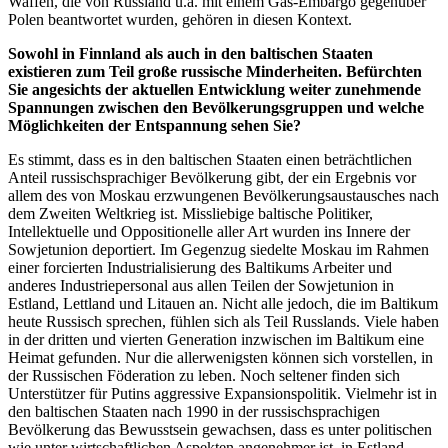
Waffen, die von Russland u.a. mit einem Gas-Embargo gegenüber
Polen beantwortet wurden, gehören in diesen Kontext.
Sowohl in Finnland als auch in den baltischen Staaten
existieren zum Teil große russische Minderheiten. Befürchten
Sie angesichts der aktuellen Entwicklung weiter zunehmende
Spannungen zwischen den Bevölkerungsgruppen und welche
Möglichkeiten der Entspannung sehen Sie?
Es stimmt, dass es in den baltischen Staaten einen beträchtlichen
Anteil russischsprachiger Bevölkerung gibt, der ein Ergebnis vor
allem des von Moskau erzwungenen Bevölkerungsaustausches nach
dem Zweiten Weltkrieg ist. Missliebige baltische Politiker,
Intellektuelle und Oppositionelle aller Art wurden ins Innere der
Sowjetunion deportiert. Im Gegenzug siedelte Moskau im Rahmen
einer forcierten Industrialisierung des Baltikums Arbeiter und
anderes Industriepersonal aus allen Teilen der Sowjetunion in
Estland, Lettland und Litauen an. Nicht alle jedoch, die im Baltikum
heute Russisch sprechen, fühlen sich als Teil Russlands. Viele haben
in der dritten und vierten Generation inzwischen im Baltikum eine
Heimat gefunden. Nur die allerwenigsten können sich vorstellen, in
der Russischen Föderation zu leben. Noch seltener finden sich
Unterstützer für Putins aggressive Expansionspolitik. Vielmehr ist in
den baltischen Staaten nach 1990 in der russischsprachigen
Bevölkerung das Bewusstsein gewachsen, dass es unter politischen
wie unter wirtschaftlichen Aspekten angenehmer ist, in Estland,