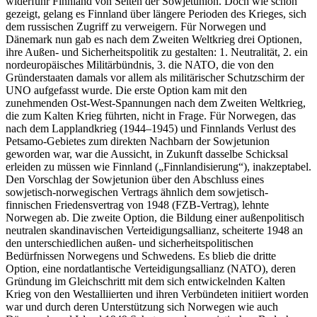
widerfuhr Finnland von Seiten der Sowjetunion. Doch wie schon
gezeigt, gelang es Finnland über längere Perioden des Krieges, sich
dem russischen Zugriff zu verweigern. Für Norwegen und
Dänemark nun gab es nach dem Zweiten Weltkrieg drei Optionen,
ihre Außen- und Sicherheitspolitik zu gestalten: 1. Neutralität, 2. ein
nordeuropäisches Militärbündnis, 3. die NATO, die von den
Gründerstaaten damals vor allem als militärischer Schutzschirm der
UNO aufgefasst wurde. Die erste Option kam mit den
zunehmenden Ost-West-Spannungen nach dem Zweiten Weltkrieg,
die zum Kalten Krieg führten, nicht in Frage. Für Norwegen, das
nach dem Lapplandkrieg (1944–1945) und Finnlands Verlust des
Petsamo-Gebietes zum direkten Nachbarn der Sowjetunion
geworden war, war die Aussicht, in Zukunft dasselbe Schicksal
erleiden zu müssen wie Finnland („Finnlandisierung“), inakzeptabel.
Den Vorschlag der Sowjetunion über den Abschluss eines
sowjetisch-norwegischen Vertrags ähnlich dem sowjetisch-
finnischen Friedensvertrag von 1948 (FZB-Vertrag), lehnte
Norwegen ab. Die zweite Option, die Bildung einer außenpolitisch
neutralen skandinavischen Verteidigungsallianz, scheiterte 1948 an
den unterschiedlichen außen- und sicherheitspolitischen
Bedürfnissen Norwegens und Schwedens. Es blieb die dritte
Option, eine nordatlantische Verteidigungsallianz (NATO), deren
Gründung im Gleichschritt mit dem sich entwickelnden Kalten
Krieg von den Westalliierten und ihren Verbündeten initiiert worden
war und durch deren Unterstützung sich Norwegen wie auch