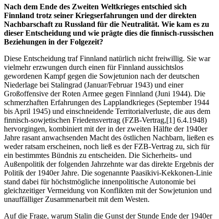
Nach dem Ende des Zweiten Weltkrieges entschied sich
Finnland trotz seiner Kriegserfahrungen und der direkten
Nachbarschaft zu Russland für die Neutralität. Wie kam es zu
dieser Entscheidung und wie prägte dies die finnisch-russischen
Beziehungen in der Folgezeit?
Diese Entscheidung traf Finnland natürlich nicht freiwillig. Sie war
vielmehr erzwungen durch einen für Finnland aussichtslos
gewordenen Kampf gegen die Sowjetunion nach der deutschen
Niederlage bei Stalingrad (Januar/Februar 1943) und einer
Großoffensive der Roten Armee gegen Finnland (Juni 1944). Die
schmerzhaften Erfahrungen des Lapplandkrieges (September 1944
bis April 1945) und einschneidende Territorialverluste, die aus dem
finnisch-sowjetischen Friedensvertrag (FZB-Vertrag,
[1] 6.4.1948)
hervorgingen, kombiniert mit der in der zweiten Hälfte der 1940er
Jahre rasant anwachsenden Macht des östlichen Nachbarn, ließen es
weder ratsam erscheinen, noch ließ es der FZB-Vertrag zu, sich für
ein bestimmtes Bündnis zu entscheiden. Die Sicherheits- und
Außenpolitik der folgenden Jahrzehnte war das direkte Ergebnis der
Politik der 1940er Jahre. Die sogenannte Paasikivi-Kekkonen-Linie
stand dabei für höchstmögliche innenpolitische Autonomie bei
gleichzeitiger Vermeidung von Konflikten mit der Sowjetunion und
unauffälliger Zusammenarbeit mit dem Westen.
Auf die Frage, warum Stalin die Gunst der Stunde Ende der 1940er