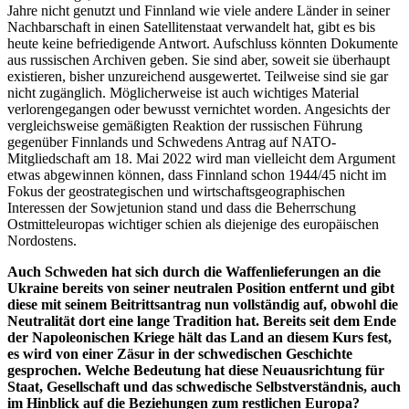
Jahre nicht genutzt und Finnland wie viele andere Länder in seiner
Nachbarschaft in einen Satellitenstaat verwandelt hat, gibt es bis
heute keine befriedigende Antwort. Aufschluss könnten Dokumente
aus russischen Archiven geben. Sie sind aber, soweit sie überhaupt
existieren, bisher unzureichend ausgewertet. Teilweise sind sie gar
nicht zugänglich. Möglicherweise ist auch wichtiges Material
verlorengegangen oder bewusst vernichtet worden. Angesichts der
vergleichsweise gemäßigten Reaktion der russischen Führung
gegenüber Finnlands und Schwedens Antrag auf NATO-
Mitgliedschaft am 18. Mai 2022 wird man vielleicht dem Argument
etwas abgewinnen können, dass Finnland schon 1944/45 nicht im
Fokus der geostrategischen und wirtschaftsgeographischen
Interessen der Sowjetunion stand und dass die Beherrschung
Ostmitteleuropas wichtiger schien als diejenige des europäischen
Nordostens.
Auch Schweden hat sich durch die Waffenlieferungen an die
Ukraine bereits von seiner neutralen Position entfernt und gibt
diese mit seinem Beitrittsantrag nun vollständig auf, obwohl die
Neutralität dort eine lange Tradition hat. Bereits seit dem Ende
der Napoleonischen Kriege hält das Land an diesem Kurs fest,
es wird von einer Zäsur in der schwedischen Geschichte
gesprochen. Welche Bedeutung hat diese Neuausrichtung für
Staat, Gesellschaft und das schwedische Selbstverständnis, auch
im Hinblick auf die Beziehungen zum restlichen Europa?