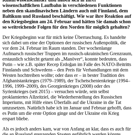
wissenschaftlichen Laufbahn in verschiedenen Funktionen
neben den skandinavischen Ländern auch mit Finnland, dem
Baltikum und Russland beschäftigt. Wie war ihre Reaktion auf
den Kriegsbeginn am 24. Februar und hätten Sie damals schon
so weitreichende Folgen für den Norden für möglich gehalten?
Der Kriegsbeginn war für mich keine Überraschung. Es handelte
sich dabei um eine der Optionen der russischen Außenpolitik, die
vor dem 24. Februar im Raum standen. Der wochenlange
Aufmarsch russischer Truppen im russisch-ukrainischen Grenzraum,
erstaunlich schlecht getarnt als „Manöver“, konnte bedeuten, dass
Putin – wie z.B. später Recep Erdoğan im Falle des NATO-Beitritts
Finnlands und Schwedens – den Preis für Verhandlungen mit dem
Westen hochtreiben wollte; oder dass er – in bester Tradition des
Afghanistankrieges (1979–1989), der Tschetschenienkriege (1994–
1996, 1999–2009), des Georgienkrieges (2008) oder des
Syrienkrieges (seit 2015) – versuchen würde, sein selbst
proklamiertes Allzeitziel, die Wiederherstellung des Russischen
Imperiums, mit Hilfe eines Überfalls auf die Ukraine in die Tat
umzusetzen. Natürlich habe ich im Januar und Februar gehofft, dass
es Putin um die erste Option ginge und der Ukraine ein Krieg
erspart bliebe.
Als es jedoch anders kam, war von Anfang an klar, dass es auch für
die an Russland grenzenden Staaten gefährlich werden könnte.