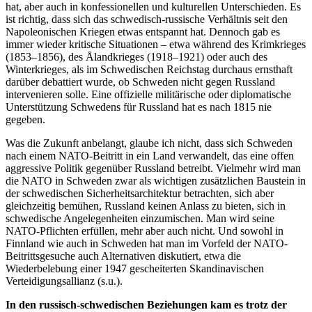
hat, aber auch in konfessionellen und kulturellen Unterschieden. Es
ist richtig, dass sich das schwedisch-russische Verhältnis seit den
Napoleonischen Kriegen etwas entspannt hat. Dennoch gab es
immer wieder kritische Situationen – etwa während des Krimkrieges
(1853–1856), des Ålandkrieges (1918–1921) oder auch des
Winterkrieges, als im Schwedischen Reichstag durchaus ernsthaft
darüber debattiert wurde, ob Schweden nicht gegen Russland
intervenieren solle. Eine offizielle militärische oder diplomatische
Unterstützung Schwedens für Russland hat es nach 1815 nie
gegeben.
Was die Zukunft anbelangt, glaube ich nicht, dass sich Schweden
nach einem NATO-Beitritt in ein Land verwandelt, das eine offen
aggressive Politik gegenüber Russland betreibt. Vielmehr wird man
die NATO in Schweden zwar als wichtigen zusätzlichen Baustein in
der schwedischen Sicherheitsarchitektur betrachten, sich aber
gleichzeitig bemühen, Russland keinen Anlass zu bieten, sich in
schwedische Angelegenheiten einzumischen. Man wird seine
NATO-Pflichten erfüllen, mehr aber auch nicht. Und sowohl in
Finnland wie auch in Schweden hat man im Vorfeld der NATO-
Beitrittsgesuche auch Alternativen diskutiert, etwa die
Wiederbelebung einer 1947 gescheiterten Skandinavischen
Verteidigungsallianz (s.u.).
In den russisch-schwedischen Beziehungen kam es trotz der