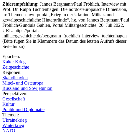
Zitierempfehlung:
Jannes Bergmann/Paul Fröhlich, Interview mit
Prof. Dr. Ralph Tuchtenhagen. Die nordosteuropäische Dimension,
in: Themenschwerpunkt „Krieg in der Ukraine. Militär- und
gewaltgeschichtliche Hintergründe“, hg. von Jannes Bergmann/Paul
Fröhlich/Gundula Gahlen, Portal Militärgeschichte, 20. Juli 2022,
URL: https://portal-
militaergeschichte.de/bergmann_froehlich_interview_tuchtenhagen
(Bitte fügen Sie in Klammern das Datum des letzten Aufrufs dieser
Seite hinzu).
Epochen:
Kalter Krieg
Zeitgeschichte
Regionen:
Skandinavien
Mittel- und Osteuropa
Russland und Sowjetunion
Perspektiven:
Gesellschaft
Kultur
Politik und Diplomatie
Themen:
Ukrainekrieg
Winterkrieg
NATO