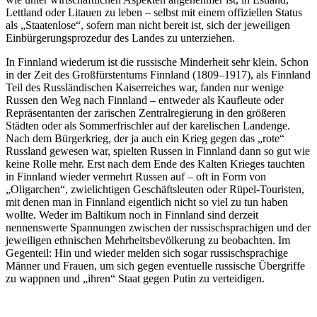
Lettland oder Litauen zu leben – selbst mit einem offiziellen Status
als „Staatenlose“, sofern man nicht bereit ist, sich der jeweiligen
Einbürgerungsprozedur des Landes zu unterziehen.
In Finnland wiederum ist die russische Minderheit sehr klein. Schon
in der Zeit des Großfürstentums Finnland (1809–1917), als Finnland
Teil des Russländischen Kaiserreiches war, fanden nur wenige
Russen den Weg nach Finnland – entweder als Kaufleute oder
Repräsentanten der zarischen Zentralregierung in den größeren
Städten oder als Sommerfrischler auf der karelischen Landenge.
Nach dem Bürgerkrieg, der ja auch ein Krieg gegen das „rote“
Russland gewesen war, spielten Russen in Finnland dann so gut wie
keine Rolle mehr. Erst nach dem Ende des Kalten Krieges tauchten
in Finnland wieder vermehrt Russen auf – oft in Form von
„Oligarchen“, zwielichtigen Geschäftsleuten oder Rüpel-Touristen,
mit denen man in Finnland eigentlich nicht so viel zu tun haben
wollte. Weder im Baltikum noch in Finnland sind derzeit
nennenswerte Spannungen zwischen der russischsprachigen und der
jeweiligen ethnischen Mehrheitsbevölkerung zu beobachten. Im
Gegenteil: Hin und wieder melden sich sogar russischsprachige
Männer und Frauen, um sich gegen eventuelle russische Übergriffe
zu wappnen und „ihren“ Staat gegen Putin zu verteidigen.