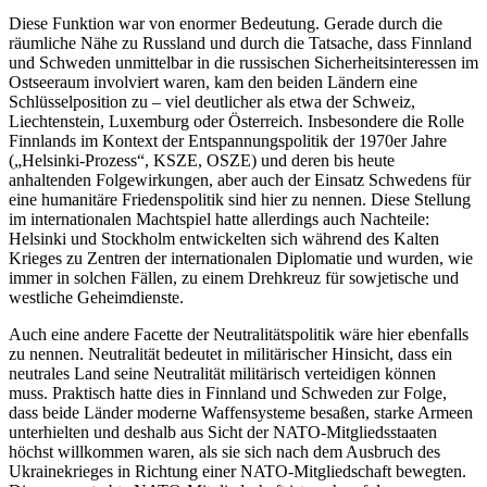
Diese Funktion war von enormer Bedeutung. Gerade durch die
räumliche Nähe zu Russland und durch die Tatsache, dass Finnland
und Schweden unmittelbar in die russischen Sicherheitsinteressen im
Ostseeraum involviert waren, kam den beiden Ländern eine
Schlüsselposition zu – viel deutlicher als etwa der Schweiz,
Liechtenstein, Luxemburg oder Österreich. Insbesondere die Rolle
Finnlands im Kontext der Entspannungspolitik der 1970er Jahre
(„Helsinki-Prozess“, KSZE, OSZE) und deren bis heute
anhaltenden Folgewirkungen, aber auch der Einsatz Schwedens für
eine humanitäre Friedenspolitik sind hier zu nennen. Diese Stellung
im internationalen Machtspiel hatte allerdings auch Nachteile:
Helsinki und Stockholm entwickelten sich während des Kalten
Krieges zu Zentren der internationalen Diplomatie und wurden, wie
immer in solchen Fällen, zu einem Drehkreuz für sowjetische und
westliche Geheimdienste.
Auch eine andere Facette der Neutralitätspolitik wäre hier ebenfalls
zu nennen. Neutralität bedeutet in militärischer Hinsicht, dass ein
neutrales Land seine Neutralität militärisch verteidigen können
muss. Praktisch hatte dies in Finnland und Schweden zur Folge,
dass beide Länder moderne Waffensysteme besaßen, starke Armeen
unterhielten und deshalb aus Sicht der NATO-Mitgliedsstaaten
höchst willkommen waren, als sie sich nach dem Ausbruch des
Ukrainekrieges in Richtung einer NATO-Mitgliedschaft bewegten.