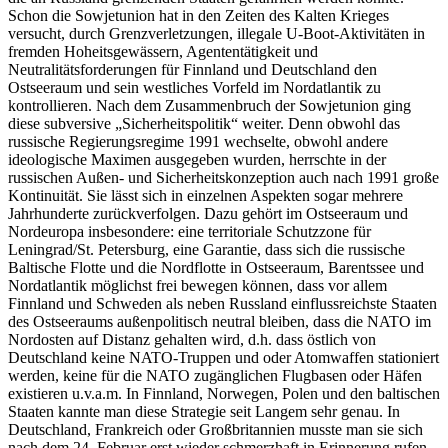
Schon die Sowjetunion hat in den Zeiten des Kalten Krieges
versucht, durch Grenzverletzungen, illegale U-Boot-Aktivitäten in
fremden Hoheitsgewässern, Agententätigkeit und
Neutralitätsforderungen für Finnland und Deutschland den
Ostseeraum und sein westliches Vorfeld im Nordatlantik zu
kontrollieren. Nach dem Zusammenbruch der Sowjetunion ging
diese subversive „Sicherheitspolitik“ weiter. Denn obwohl das
russische Regierungsregime 1991 wechselte, obwohl andere
ideologische Maximen ausgegeben wurden, herrschte in der
russischen Außen- und Sicherheitskonzeption auch nach 1991 große
Kontinuität. Sie lässt sich in einzelnen Aspekten sogar mehrere
Jahrhunderte zurückverfolgen. Dazu gehört im Ostseeraum und
Nordeuropa insbesondere: eine territoriale Schutzzone für
Leningrad/St. Petersburg, eine Garantie, dass sich die russische
Baltische Flotte und die Nordflotte in Ostseeraum, Barentssee und
Nordatlantik möglichst frei bewegen können, dass vor allem
Finnland und Schweden als neben Russland einflussreichste Staaten
des Ostseeraums außenpolitisch neutral bleiben, dass die NATO im
Nordosten auf Distanz gehalten wird, d.h. dass östlich von
Deutschland keine NATO-Truppen und oder Atomwaffen stationiert
werden, keine für die NATO zugänglichen Flugbasen oder Häfen
existieren u.v.a.m. In Finnland, Norwegen, Polen und den baltischen
Staaten kannte man diese Strategie seit Langem sehr genau. In
Deutschland, Frankreich oder Großbritannien musste man sie sich
nach dem 24. Februar erst wieder schmerzhaft in Erinnerung rufen.