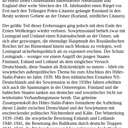
an einem freien Ostseehandel interessierten Niederlande und
England über weite Strecken des 18. Jahrhundert einen Riegel vor.
Erst nach den Teilungen Polen-Litauens gelangte Russland in den
Besitz weiterer Gebiete an der Ostsee (Kurland, nördliches Litauen).
Der größte Teil dieser Eroberungen ging jedoch mit dem Ende des
Ersten Weltkrieges wieder verloren. Sowjetrussland behielt zwar mit
Leningrad und Umland einen Küstenabschnitt an der Ostsee, sah
sich aber gezwungen, die ehemalige Hauptstadt des Russländischen
Reiches tief ins Binnenland hinein nach Moskau zu verlegen, weil
Leningrad sicherheitspolitisch als zu exponiert erschien. Der Schutz
Leningrads – weniger vor einem Angriff der jungen Staaten
Finnland, Estland und Lettland als dem möglichen Versuch
Deutschlands, diese Staaten als Brückenköpfe zu nutzen – blieb ein
sowjetisches außenpolitisches Thema bis zum Abschluss des Hitler-
Stalin-Paktes im Jahre 1939. Mit dem militärischen Erstarken NS-
Deutschlands und der Sowjetunion in den 1930er Jahren erhöhten
sich auch die Spannungen in der Ostseeregion. Finnland und die
baltischen Staaten sanken aus deutscher und sowjetischer Sicht zur
territorialen Verhandlungsmasse herab. Das geheime
Zusatzprotokoll des Hitler-Stalin-Paktes formulierte die Aufteilung
dieser Länder zwischen Deutschland und der Sowjetunion mit
erschreckender politischer Nüchternheit und Kälte. Der Winterkrieg
1939–1940, die sowjetische Besetzung Estlands und Lettlands
1940–1941, die Besetzung des Baltikums durch deutsche Truppen