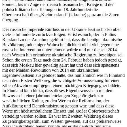
können, bis im Zuge der russisch-osmanischen Kriege und der
polnisch-litauischen Teilungen im 18. Jahrhundert die
Oberherrschaft über „Kleinrussland“ (Ukraine) ganz an die Zaren
überging.
Der russische imperiale Einfluss in der Ukraine lässt sich also über
viele Jahrhunderte zurückverfolgen. Er ist es auch, der in Putins
Russland zu der Annahme geführt hat, dass die heutige ukrainische
Bevölkerung mit einiger Wahrscheinlichkeit nicht viel gegen eine
russische Intervention unternehmen würde und nur die seit 2014
nach Westen hin orientierte ukrainische Regierung zu beseitigen sei.
Schon die ersten Tage nach dem 24. Februar haben jedoch gezeigt,
dass sich Moskau hier gewaltig geirrt hat und dass sich spätestens
mit der Maidan-Revolution von 2014 ein ukrainisches
Eigenbewusstsein ausgebildet hatte, das nun ähnlich wie in Finnland
nach dem Ersten Weltkrieg die wichtigste Voraussetzung für einen
zähen Abwehrkampf gegen einen mächtigen Kriegsgegner bildete.
In Finnland kam hinzu, dass dieses Eigenbewusstsein mit dem
Bewusstsein einer jahrhundertelangen Zugehörigkeit zur
westkirchlichen Kultur, zu den Werten der Reformation, der
Aufklärung und Demokratisierung gepaart war; und dass diese
Werte mit höchstmöglichem Einsatz und großer Opferbereitschaft
verteidigt werden sollten. Es war im Zweiten Weltkrieg dieses
Zugehörigkeitsgefühl zum Westen gewesen, auf das prekärerweise
Nazi-Deutschland bauen konnte, als es die deutsch-finnische