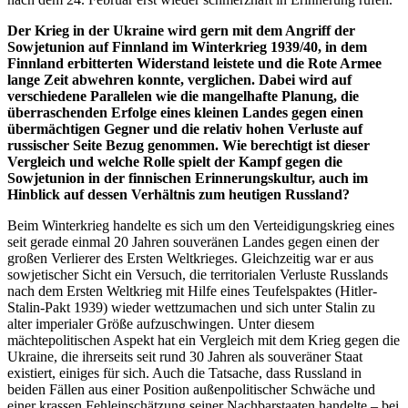
Der Krieg in der Ukraine wird gern mit dem Angriff der
Sowjetunion auf Finnland im Winterkrieg 1939/40, in dem
Finnland erbitterten Widerstand leistete und die Rote Armee
lange Zeit abwehren konnte, verglichen. Dabei wird auf
verschiedene Parallelen wie die mangelhafte Planung, die
überraschenden Erfolge eines kleinen Landes gegen einen
übermächtigen Gegner und die relativ hohen Verluste auf
russischer Seite Bezug genommen. Wie berechtigt ist dieser
Vergleich und welche Rolle spielt der Kampf gegen die
Sowjetunion in der finnischen Erinnerungskultur, auch im
Hinblick auf dessen Verhältnis zum heutigen Russland?
Beim Winterkrieg handelte es sich um den Verteidigungskrieg eines
seit gerade einmal 20 Jahren souveränen Landes gegen einen der
großen Verlierer des Ersten Weltkrieges. Gleichzeitig war er aus
sowjetischer Sicht ein Versuch, die territorialen Verluste Russlands
nach dem Ersten Weltkrieg mit Hilfe eines Teufelspaktes (Hitler-
Stalin-Pakt 1939) wieder wettzumachen und sich unter Stalin zu
alter imperialer Größe aufzuschwingen. Unter diesem
mächtepolitischen Aspekt hat ein Vergleich mit dem Krieg gegen die
Ukraine, die ihrerseits seit rund 30 Jahren als souveräner Staat
existiert, einiges für sich. Auch die Tatsache, dass Russland in
beiden Fällen aus einer Position außenpolitischer Schwäche und
einer krassen Fehleinschätzung seiner Nachbarstaaten handelte – bei