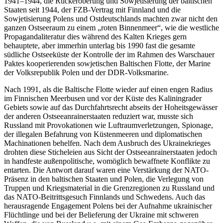
1941–1944, die Rückeroberung und Sowjetisierung der baltischen
Staaten seit 1944, der FZB-Vertrag mit Finnland und die
Sowjetisierung Polens und Ostdeutschlands machten zwar nicht den
ganzen Ostseeraum zu einem „roten Binnenmeer“, wie die westliche
Propagandaliteratur dies während des Kalten Krieges gern
behauptete, aber immerhin unterlag bis 1990 fast die gesamte
südliche Ostseeküste der Kontrolle der im Rahmen des Warschauer
Paktes kooperierenden sowjetischen Baltischen Flotte, der Marine
der Volksrepublik Polen und der DDR-Volksmarine.
Nach 1991, als die Baltische Flotte wieder auf einen engen Radius
im Finnischen Meerbusen und vor der Küste des Kaliningrader
Gebiets sowie auf das Durchfahrtsrecht abseits der Hoheitsgewässer
der anderen Ostseeanrainerstaaten reduziert war, musste sich
Russland mit Provokationen wie Luftraumverletzungen, Spionage,
der illegalen Befahrung von Küstenmeeren und diplomatischen
Machinationen behelfen. Nach dem Ausbruch des Ukrainekrieges
drohten diese Sticheleien aus Sicht der Ostseeanrainerstaaten jedoch
in handfeste außenpolitische, womöglich bewaffnete Konflikte zu
entarten. Die Antwort darauf waren eine Verstärkung der NATO-
Präsenz in den baltischen Staaten und Polen, die Verlegung von
Truppen und Kriegsmaterial in die Grenzregionen zu Russland und
das NATO-Beitrittsgesuch Finnlands und Schwedens. Auch das
herausragende Engagement Polens bei der Aufnahme ukrainischer
Flüchtlinge und bei der Belieferung der Ukraine mit schweren