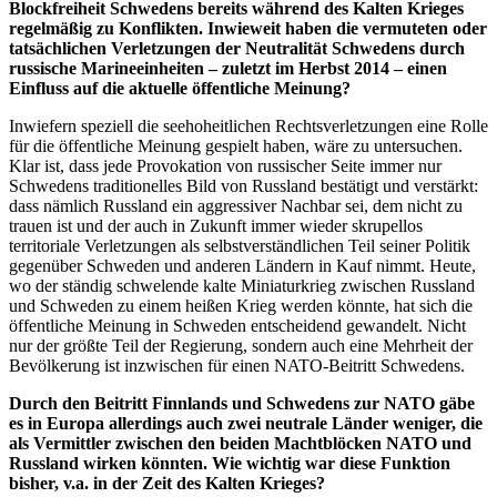
Blockfreiheit Schwedens bereits während des Kalten Krieges
regelmäßig zu Konflikten. Inwieweit haben die vermuteten oder
tatsächlichen Verletzungen der Neutralität Schwedens durch
russische Marineeinheiten – zuletzt im Herbst 2014 – einen
Einfluss auf die aktuelle öffentliche Meinung?
Inwiefern speziell die seehoheitlichen Rechtsverletzungen eine Rolle
für die öffentliche Meinung gespielt haben, wäre zu untersuchen.
Klar ist, dass jede Provokation von russischer Seite immer nur
Schwedens traditionelles Bild von Russland bestätigt und verstärkt:
dass nämlich Russland ein aggressiver Nachbar sei, dem nicht zu
trauen ist und der auch in Zukunft immer wieder skrupellos
territoriale Verletzungen als selbstverständlichen Teil seiner Politik
gegenüber Schweden und anderen Ländern in Kauf nimmt. Heute,
wo der ständig schwelende kalte Miniaturkrieg zwischen Russland
und Schweden zu einem heißen Krieg werden könnte, hat sich die
öffentliche Meinung in Schweden entscheidend gewandelt. Nicht
nur der größte Teil der Regierung, sondern auch eine Mehrheit der
Bevölkerung ist inzwischen für einen NATO-Beitritt Schwedens.
Durch den Beitritt Finnlands und Schwedens zur NATO gäbe
es in Europa allerdings auch zwei neutrale Länder weniger, die
als Vermittler zwischen den beiden Machtblöcken NATO und
Russland wirken könnten. Wie wichtig war diese Funktion
bisher, v.a. in der Zeit des Kalten Krieges?