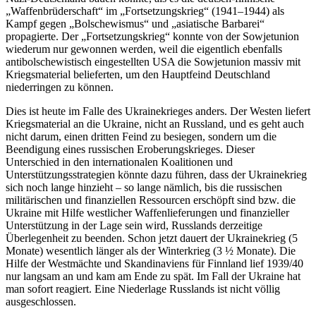
„Waffenbrüderschaft“ im „Fortsetzungskrieg“ (1941–1944) als
Kampf gegen „Bolschewismus“ und „asiatische Barbarei“
propagierte. Der „Fortsetzungskrieg“ konnte von der Sowjetunion
wiederum nur gewonnen werden, weil die eigentlich ebenfalls
antibolschewistisch eingestellten USA die Sowjetunion massiv mit
Kriegsmaterial belieferten, um den Hauptfeind Deutschland
niederringen zu können.
Dies ist heute im Falle des Ukrainekrieges anders. Der Westen liefert
Kriegsmaterial an die Ukraine, nicht an Russland, und es geht auch
nicht darum, einen dritten Feind zu besiegen, sondern um die
Beendigung eines russischen Eroberungskrieges. Dieser
Unterschied in den internationalen Koalitionen und
Unterstützungsstrategien könnte dazu führen, dass der Ukrainekrieg
sich noch lange hinzieht – so lange nämlich, bis die russischen
militärischen und finanziellen Ressourcen erschöpft sind bzw. die
Ukraine mit Hilfe westlicher Waffenlieferungen und finanzieller
Unterstützung in der Lage sein wird, Russlands derzeitige
Überlegenheit zu beenden. Schon jetzt dauert der Ukrainekrieg (5
Monate) wesentlich länger als der Winterkrieg (3 ½ Monate). Die
Hilfe der Westmächte und Skandinaviens für Finnland lief 1939/40
nur langsam an und kam am Ende zu spät. Im Fall der Ukraine hat
man sofort reagiert. Eine Niederlage Russlands ist nicht völlig
ausgeschlossen.