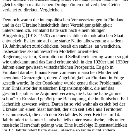
gleichzeitigen martialischen Drohgebärden und verbalem Getöse –
verleitet zu direkten Vergleichen.
Dennoch waren die innenpolitischen Voraussetzungen in Finnland
und in der Ukraine hinsichtlich ihrer Verteidigungsfähigkeit
unterschiedlich. Finnland hatte sich nach einem blutigen
Bürgerkrieg (1918–1920) zu einem stabilen demokratischen Staat
entwickelt. Es konnte auf eine starke Nationalbewegung aus dem
19. Jahrhundert zurückblicken, besaß ein stabiles, an westlichen,
insbesondere skandinavischen Modellen orientiertes
Regierungssystem, Korruption und Selbstbereicherung waren so gut
wie unbekannt und das Land erfreute sich in den 1920er und 1930er
Jahren einer gewissen wirtschaftlichen Prosperität. Es gab in
Finnland darüber hinaus keine von einer russischen Minderheit
bewohnte Grenzregion, deren Zugehörigkeit zu Finnland in Frage
gestellt wurde. In der Ostukraine wurde genau diese Problematik
zum Einfallstor der russischen Expansionspolitik, die auf das
geschichtspolitische Argument verwies, die Ukraine habe „immer
schon“ zu Russland gehört (eine Behauptung, die im finnischen Fall
lächerlich gewesen wäre). Daran ist so viel wahr als es sich bei der
Ukraine um einen Staat handelt, der sich seit 1991 aus Territorien
zusammensetzt, die nach dem Zerfall des Kiever Reiches im 14.
Jahrhundert teils unter litauische, teils unter osmanische, teils unter
russische Herrschaft gelangt war. Eine kurzlebige Eigenstaatlichkeit
im 17. Jahrhundert hatte diese Tatsache so lange nicht ändern