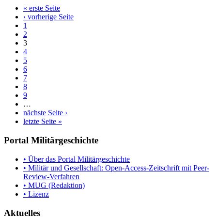
« erste Seite
‹ vorherige Seite
1
2
3
4
5
6
7
8
9
…
nächste Seite ›
letzte Seite »
Portal Militärgeschichte
• Über das Portal Militärgeschichte
• Militär und Gesellschaft: Open-Access-Zeitschrift mit Peer-
Review-Verfahren
• MUG (Redaktion)
• Lizenz
Aktuelles