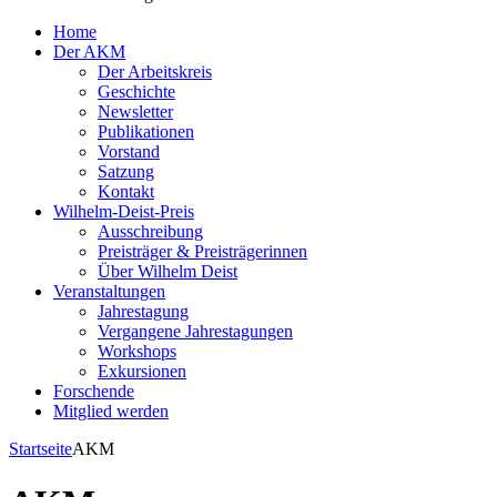
Home
Der AKM
Der Arbeitskreis
Geschichte
Newsletter
Publikationen
Vorstand
Satzung
Kontakt
Wilhelm-Deist-Preis
Ausschreibung
Preisträger & Preisträgerinnen
Über Wilhelm Deist
Veranstaltungen
Jahrestagung
Vergangene Jahrestagungen
Workshops
Exkursionen
Forschende
Mitglied werden
Startseite
AKM