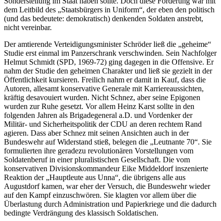
Sonderstellung im Staat haben sollte. Doch diese Forderung war mit
dem Leitbild des „Staatsbürgers in Uniform“, der eben den politisch
(und das bedeutete: demokratisch) denkenden Soldaten anstrebt,
nicht vereinbar.
Der amtierende Verteidigungsminister Schröder ließ die „geheime“
Studie erst einmal im Panzerschrank verschwinden. Sein Nachfolger
Helmut Schmidt (SPD, 1969-72) ging dagegen in die Offensive. Er
nahm der Studie den geheimen Charakter und ließ sie gezielt in der
Öffentlichkeit kursieren. Freilich nahm er damit in Kauf, dass die
Autoren, allesamt konservative Generale mit Karriereaussichten,
kräftig desavouiert wurden. Nicht Schnez, aber seine Epigonen
wurden zur Ruhe gesetzt. Vor allem Heinz Karst sollte in den
folgenden Jahren als Brigadegeneral a.D. und Vordenker der
Militär- und Sicherheitspolitik der CDU an deren rechtem Rand
agieren. Dass aber Schnez mit seinen Ansichten auch in der
Bundeswehr auf Widerstand stieß, belegen die „Leutnante 70“. Sie
formulierten ihre geradezu revolutionären Vorstellungen vom
Soldatenberuf in einer pluralistischen Gesellschaft. Die vom
konservativen Divisionskommandeur Eike Middeldorf inszenierte
Reaktion der „Hauptleute aus Unna“, die übrigens alle aus
Augustdorf kamen, war eher der Versuch, die Bundeswehr wieder
auf den Kampf einzuschwören. Sie klagten vor allem über die
Überlastung durch Administration und Papierkriege und die dadurch
bedingte Verdrängung des klassisch Soldatischen.