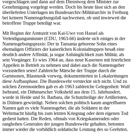
vorgeschlagen und dann auf dem Dienstweg dem Minister zur
Genehmigung vorgelegt werden. Doch bis heute lässt sich an den
überlieferten Unterlagen im Bundesarchiv-Militärarchiv in Freiburg
bei keinem Namensgebungsfall nachweisen, ob und inwieweit die
betroffene Truppe beteiligt war.
Mit Beginn der Amtszeit von Kai-Uwe von Hassel als
Verteidigungsminister (CDU, 1963-66) änderte sich einiges in der
Namensgebungspraxis: Der in Tansania geborene Sohn eines
ehemaligen Offiziers der kaiserlichen Kolonialtruppen besaß eine
deutlich andere Affinität, ja sogar Anhänglichkeit zum Militär, als
sein Vorgänger. Er wies 1964 an, dass neue Kasernen mit feierlichen
Appellen in Betrieb zu nehmen und dabei auch die Namensgeber
vorzustellen seien! Zahlreiche Märsche der Truppe durch die
Garnisonen, Blasmusik vorweg, dokumentierten in Lokalzeitungen
diese Aufbauphase. Die Bundeswehr versteckte sich nicht. Und zu
solchen Zeremoniellen gab es ab 1963 zahlreiche Gelegenheit: Wulf
Isebrand, ein Dithmarscher Volksheld aus dem 15. Jahrhundert,
wurde in Heide und St. Barbara, die Schutzheilige der Artilleristen,
in Dülmen gewürdigt. Neben solchen politisch kaum angreifbaren
Namen gab es viele Namensgeber, die als Soldaten in der
Wehrmacht häufig bis zum letzten Kriegstag oder dem eigenen Tod
gedient hatten. Die Reden, oftmals von Kriegskameraden oder
ranghohen Generalen der jungen Bundeswehr gehalten, betonten
immer wieder die vorbildlich soldatische Leistung des so Geehrten.