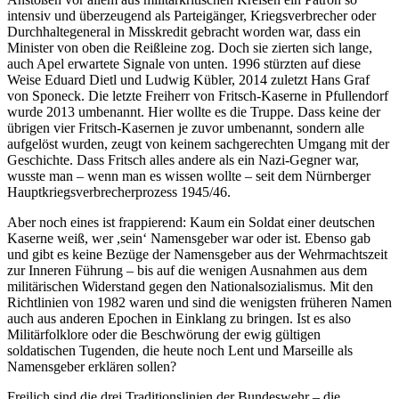
intensiv und überzeugend als Parteigänger, Kriegsverbrecher oder
Durchhaltegeneral in Misskredit gebracht worden war, dass ein
Minister von oben die Reißleine zog. Doch sie zierten sich lange,
auch Apel erwartete Signale von unten. 1996 stürzten auf diese
Weise Eduard Dietl und Ludwig Kübler, 2014 zuletzt Hans Graf
von Sponeck. Die letzte Freiherr von Fritsch-Kaserne in Pfullendorf
wurde 2013 umbenannt. Hier wollte es die Truppe. Dass keine der
übrigen vier Fritsch-Kasernen je zuvor umbenannt, sondern alle
aufgelöst wurden, zeugt von keinem sachgerechten Umgang mit der
Geschichte. Dass Fritsch alles andere als ein Nazi-Gegner war,
wusste man – wenn man es wissen wollte – seit dem Nürnberger
Hauptkriegsverbrecherprozess 1945/46.
Aber noch eines ist frappierend: Kaum ein Soldat einer deutschen
Kaserne weiß, wer ,sein‘ Namensgeber war oder ist. Ebenso gab
und gibt es keine Bezüge der Namensgeber aus der Wehrmachtszeit
zur Inneren Führung – bis auf die wenigen Ausnahmen aus dem
militärischen Widerstand gegen den Nationalsozialismus. Mit den
Richtlinien von 1982 waren und sind die wenigsten früheren Namen
auch aus anderen Epochen in Einklang zu bringen. Ist es also
Militärfolklore oder die Beschwörung der ewig gültigen
soldatischen Tugenden, die heute noch Lent und Marseille als
Namensgeber erklären sollen?
Freilich sind die drei Traditionslinien der Bundeswehr – die