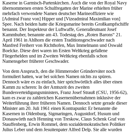
Kaserne in Garmisch-Partenkirchen. Auch die von der Royal Navy
übernommenen ersten Schulfregatten der Marine erhielten früher
mehrfach verwendete Namen deutscher Marineoffiziere wie
[Admiral Franz von] Hipper und [Vizeadmiral Maximilian von]
Spee. Nach beiden hatte die Kriegsmarine bereits Großkampfschiffe
benannt. Der Inspekteur der Luftwaffe, Generalleutnant Josef
Kammhuber, benannte am 43. Todestag des „Roten Barons“ 21.
April 1961 in Ahlhorn die ersten Traditionsgeschwader nach
Manfred Freiherr von Richthofen, Max Immelmann und Oswald
Boelcke. Diese drei waren im Ersten Weltkrieg gefallene
Fliegerhelden und im Zweiten Weltkrieg ebenfalls schon
Namensgeber früherer Geschwader.
Von dem Anspruch, den die Himmeroder Gründerväter noch
formuliert hatten, war bei solchen Namen nichts zu spüren.
Dennoch wäre es zu einfach, hier sprichwörtlich alles über einen
Kamm zu scheren: In der Amtszeit des zweiten
Bundesverteidigungsministers, Franz Josef Strauß (CSU, 1956-62),
kam es zwar zu zahlreichen Kasernenübernahmen inklusive der
Weiterführung ihrer früheren Namen. Dennoch setzte gerade dieser
Minister am 20. Juli 1961 einen Kontrapunkt: Er benannte die
Kasernen in Oldenburg, Sigmaringen, Augustdorf, Husum und
Donauwörth nach Henning von Treskow, Claus Schenk Graf von
Stauffenberg, Erwin Rommel, dem sozialdemokratischen Politiker
Julius Leber und dem Jesuitenpater Alfred Delp. Sie alle wurden