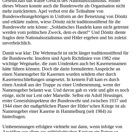
Gesellschaft das wahre Gesicht des Nationalsozialismus. Hinter
dieses Wissen konnte auch die Bundeswehr als Organisation nicht
mehr zurücktreten. Apel verbot erst die Teilnahme von
Bundeswehrangehörigen in Uniform an der Beisetzung von Dönitz
und erklärte zudem, wieso Dönitz nicht traditionsstiftend für die
Bundeswehr sein könne: „Soldatisches Handeln kann nicht getrennt
werden vom politischen Zweck, dem es dient!“ Und Dönitz diente
fraglos dem Nationalsozialismus und Hitler ergeben und bis zuletzt
unverbrüchlich.
Damit war klar: Die Wehrmacht ist nicht länger traditionsstiftend für
die Bundeswehr. Insofern sind Apels Richtlinien von 1982 eine
wichtige Wegmarke, die zum Umdenken auch bei Kasernennamen
hätte führen können. Doch die darin formulierten Ansprüche an
einen Namensgeber für Kasernen wurden seitdem eher durch
Kasernenschließungen umgesetzt. In keinem Fall kam es durch
einen Anstoß aus der Truppe zu einer Umbenennung, wenn der
Namensgeber belastet war. Und davon gab es viele und gibt es noch
einige, nicht nur Lent oder Marseille. Selbst ein Adolf Heusinger,
erster Generalsinspekteur der Bundeswehr und zwischen 1937 und
1944 einer der maßgeblichen Planer der Hitler‘schen Kriege ist als
Namensgeber einer Kaserne in Hammelburg (seit 1984) zu
hinterfragen.
Umbenennungen erfolgten vielmehr nur dann, wenn infolge von
Anstößen vor allem aus militärkritischen Kreisen ein Patron so