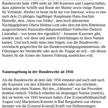
Bundeswehr hatte 1989 mehr als 500 Kasernen und Liegenschaften,
dazu zahlreiche Schiffe und Boote der Marine sowie einige Namen
für Verbände. Hierbei ist heute nicht nur von Interesse, wieso es eine
nach dem 23-jährigen Jagdflieger Hauptmann Hans-Joachim
Marseille, dem „Stern von Afrika“, dem hoch dekorierten
Nachtjagdpiloten Oberst Helmut Lent oder dem mit dem Ritterkreuz
ausgezeichneten Panzerabwehrkanonenführer Feldwebel Dietrich
Linienthal – wer kennt den eigentlich? – benannte Kasernen gibt,
sondern auch, wie diese und andere Einrichtungen zu ihren Namen
kamen. Und noch mehr muss man fragen, was die Bundeswehr –
vereinfacht gesprochen für das Bundesverteidigungsministerium, die
Führungen der Streitkräfte oder auch die Truppe an sich – mit diesen
Namen für die Armee der Inneren Führung ausdrücken will.
Namensgebung in der Bundeswehr ab 1956
Als die Bundeswehr ab dem Jahr 1956 entstand und nach und nach
alte Kasernen von den Alliierten übernahm oder neu errichtete,
bekam jede einen Namen. Bei den „Altbauten“ war das Procedere
denkbar einfach: Vielfach erhielten sie denjenigen Namen (zurück),
den sie bereits vor 1945 besessen hatten. Eine [Generalfeldmarschall
August von] Mackensen-Kaserne in Bad Bergzabern war ebenso
darunter wie die [General Konrad] Krafft von Dellmensingen-