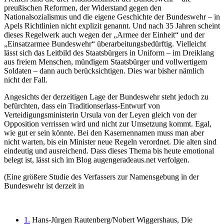
preußischen Reformen, der Widerstand gegen den
Nationalsozialismus und die eigene Geschichte der Bundeswehr – in
Apels Richtlinien nicht explizit genannt. Und nach 35 Jahren scheint
dieses Regelwerk auch wegen der „Armee der Einheit“ und der
„Einsatzarmee Bundeswehr“ überarbeitungsbedürftig. Vielleicht
lässt sich das Leitbild des Staatsbürgers in Uniform – im Dreiklang
aus freiem Menschen, mündigem Staatsbürger und vollwertigem
Soldaten – dann auch berücksichtigen. Dies war bisher nämlich
nicht der Fall.
Angesichts der derzeitigen Lage der Bundeswehr steht jedoch zu
befürchten, dass ein Traditionserlass-Entwurf von
Verteidigungsministerin Ursula von der Leyen gleich von der
Opposition verrissen wird und nicht zur Umsetzung kommt. Egal,
wie gut er sein könnte. Bei den Kasernennamen muss man aber
nicht warten, bis ein Minister neue Regeln verordnet. Die alten sind
eindeutig und ausreichend. Dass dieses Thema bis heute emotional
belegt ist, lässt sich im Blog augengeradeaus.net verfolgen.
(Eine größere Studie des Verfassers zur Namensgebung in der
Bundeswehr ist derzeit in
1.
Hans-Jürgen Rautenberg/Nobert Wiggershaus, Die