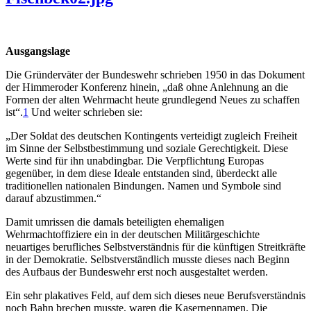
Ausgangslage
Die Gründerväter der Bundeswehr schrieben 1950 in das Dokument
der Himmeroder Konferenz hinein, „daß ohne Anlehnung an die
Formen der alten Wehrmacht heute grundlegend Neues zu schaffen
ist“.
1
Und weiter schrieben sie:
„Der Soldat des deutschen Kontingents verteidigt zugleich Freiheit
im Sinne der Selbstbestimmung und soziale Gerechtigkeit. Diese
Werte sind für ihn unabdingbar. Die Verpflichtung Europas
gegenüber, in dem diese Ideale entstanden sind, überdeckt alle
traditionellen nationalen Bindungen. Namen und Symbole sind
darauf abzustimmen.“
Damit umrissen die damals beteiligten ehemaligen
Wehrmachtoffiziere ein in der deutschen Militärgeschichte
neuartiges berufliches Selbstverständnis für die künftigen Streitkräfte
in der Demokratie. Selbstverständlich musste dieses nach Beginn
des Aufbaus der Bundeswehr erst noch ausgestaltet werden.
Ein sehr plakatives Feld, auf dem sich dieses neue Berufsverständnis
noch Bahn brechen musste, waren die Kasernennamen. Die