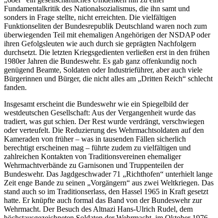
Fundamentalkritik des Nationalsozialismus, die ihn samt und
sonders in Frage stellte, nicht erreichten. Die vielfältigen
Funktionseliten der Bundesrepublik Deutschland waren noch zum
überwiegenden Teil mit ehemaligen Angehörigen der NSDAP oder
ihren Gefolgsleuten wie auch durch sie geprägten Nachfolgern
durchsetzt. Die letzten Kriegsgedienten verließen erst in den frühen
1980er Jahren die Bundeswehr. Es gab ganz offenkundig noch
genügend Beamte, Soldaten oder Industrieführer, aber auch viele
Bürgerinnen und Bürger, die nicht alles am „Dritten Reich“ schlecht
fanden.
Insgesamt erscheint die Bundeswehr wie ein Spiegelbild der
westdeutschen Gesellschaft: Aus der Vergangenheit wurde das
tradiert, was gut schien. Der Rest wurde verdrängt, verschwiegen
oder verteufelt. Die Reduzierung des Wehrmachtsoldaten auf den
Kameraden von früher – was in tausenden Fällen sicherlich
berechtigt erscheinen mag – führte zudem zu vielfältigen und
zahlreichen Kontakten von Traditionsvereinen ehemaliger
Wehrmachtverbände zu Garnisonen und Truppenteilen der
Bundeswehr. Das Jagdgeschwader 71 „Richthofen“ unterhielt lange
Zeit enge Bande zu seinen „Vorgängern“ aus zwei Weltkriegen. Das
stand auch so im Traditionserlass, den Hassel 1965 in Kraft gesetzt
hatte. Er knüpfte auch formal das Band von der Bundeswehr zur
Wehrmacht. Der Besuch des Altnazi Hans-Ulrich Rudel, dem
höchstausgezeichneten Soldaten der Wehrmacht, im Oktober 1976