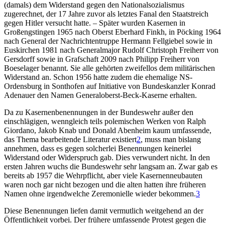
(damals) dem Widerstand gegen den Nationalsozialismus
zugerechnet, der 17 Jahre zuvor als letztes Fanal den Staatstreich
gegen Hitler versucht hatte. – Später wurden Kasernen in
Großengstingen 1965 nach Oberst Eberhard Finkh, in Pöcking 1964
nach General der Nachrichtentruppe Hermann Fellgiebel sowie in
Euskirchen 1981 nach Generalmajor Rudolf Christoph Freiherr von
Gersdorff sowie in Grafschaft 2009 nach Philipp Freiherr von
Boeselager benannt. Sie alle gehörten zweifellos dem militärischen
Widerstand an. Schon 1956 hatte zudem die ehemalige NS-
Ordensburg in Sonthofen auf Initiative von Bundeskanzler Konrad
Adenauer den Namen Generaloberst-Beck-Kaserne erhalten.
Da zu Kasernenbenennungen in der Bundeswehr außer den
einschlägigen, wenngleich teils polemischen Werken von Ralph
Giordano, Jakob Knab und Donald Abenheim kaum umfassende,
das Thema bearbeitende Literatur existiert
2
, muss man bislang
annehmen, dass es gegen solcherlei Benennungen keinerlei
Widerstand oder Widerspruch gab. Dies verwundert nicht. In den
ersten Jahren wuchs die Bundeswehr sehr langsam an. Zwar gab es
bereits ab 1957 die Wehrpflicht, aber viele Kasernenneubauten
waren noch gar nicht bezogen und die alten hatten ihre früheren
Namen ohne irgendwelche Zeremonielle wieder bekommen.
3
Diese Benennungen liefen damit vermutlich weitgehend an der
Öffentlichkeit vorbei. Der frühere umfassende Protest gegen die