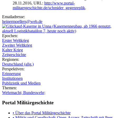
28.11.2016, URL:
http://www.portal-
militaergeschichte.de/schmider_gegenreplik
.
Emailadresse:
heinermoellers@web.de
Epochen:
Erster Weltkrieg
Zweiter Weltkrieg
Kalter Krieg
Zeitgeschichte
Regionen:
Deutschland (allg.)
Perspektiven:
Erinnerung
Institutionen
Publizistik und Medien
Themen:
Wehrmacht; Bundeswehr;
Portal Militärgeschichte
• Über das Portal Militärgeschichte
• Militär und Gesellschaft: Open-Access-Zeitschrift mit Peer-