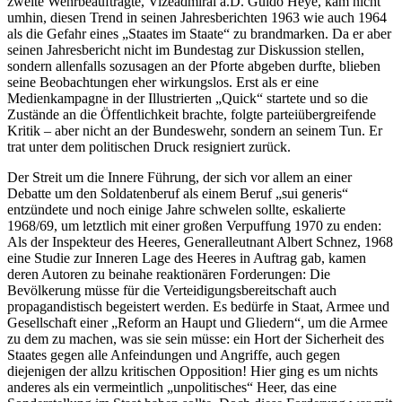
zweite Wehrbeauftragte, Vizeadmiral a.D. Guido Heye, kam nicht
umhin, diesen Trend in seinen Jahresberichten 1963 wie auch 1964
als die Gefahr eines „Staates im Staate“ zu brandmarken. Da er aber
seinen Jahresbericht nicht im Bundestag zur Diskussion stellen,
sondern allenfalls sozusagen an der Pforte abgeben durfte, blieben
seine Beobachtungen eher wirkungslos. Erst als er eine
Medienkampagne in der Illustrierten „Quick“ startete und so die
Zustände an die Öffentlichkeit brachte, folgte parteiübergreifende
Kritik – aber nicht an der Bundeswehr, sondern an seinem Tun. Er
trat unter dem politischen Druck resigniert zurück.
Der Streit um die Innere Führung, der sich vor allem an einer
Debatte um den Soldatenberuf als einem Beruf „sui generis“
entzündete und noch einige Jahre schwelen sollte, eskalierte
1968/69, um letztlich mit einer großen Verpuffung 1970 zu enden:
Als der Inspekteur des Heeres, Generalleutnant Albert Schnez, 1968
eine Studie zur Inneren Lage des Heeres in Auftrag gab, kamen
deren Autoren zu beinahe reaktionären Forderungen: Die
Bevölkerung müsse für die Verteidigungsbereitschaft auch
propagandistisch begeistert werden. Es bedürfe in Staat, Armee und
Gesellschaft einer „Reform an Haupt und Gliedern“, um die Armee
zu dem zu machen, was sie sein müsse: ein Hort der Sicherheit des
Staates gegen alle Anfeindungen und Angriffe, auch gegen
diejenigen der allzu kritischen Opposition! Hier ging es um nichts
anderes als ein vermeintlich „unpolitisches“ Heer, das eine