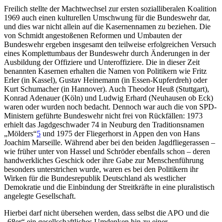
Freilich stellte der Machtwechsel zur ersten sozialliberalen Koalition
1969 auch einen kulturellen Umschwung für die Bundeswehr dar,
und dies war nicht allein auf die Kasernennamen zu beziehen. Die
von Schmidt angestoßenen Reformen und Umbauten der
Bundeswehr ergeben insgesamt den teilweise erfolgreichen Versuch
eines Komplettumbaus der Bundeswehr durch Änderungen in der
Ausbildung der Offiziere und Unteroffiziere. Die in dieser Zeit
benannten Kasernen erhalten die Namen von Politikern wie Fritz
Erler (in Kassel), Gustav Heinemann (in Essen-Kupferdreh) oder
Kurt Schumacher (in Hannover). Auch Theodor Heuß (Stuttgart),
Konrad Adenauer (Köln) und Ludwig Erhard (Neuhausen ob Eck)
waren oder wurden noch bedacht. Dennoch war auch die von SPD-
Ministern geführte Bundeswehr nicht frei von Rückfällen: 1973
erhielt das Jagdgeschwader 74 in Neuburg den Traditionsnamen
„Mölders“
5
und 1975 der Fliegerhorst in Appen den von Hans
Joachim Marseille. Während aber bei den beiden Jagdfliegerassen –
wie früher unter von Hassel und Schröder ebenfalls schon – deren
handwerkliches Geschick oder ihre Gabe zur Menschenführung
besonders unterstrichen wurde, waren es bei den Politikern ihr
Wirken für die Bundesrepublik Deutschland als westlicher
Demokratie und die Einbindung der Streitkräfte in eine pluralistisch
angelegte Gesellschaft.
Hierbei darf nicht übersehen werden, dass selbst die APO und die
„68er“ ein gesellschaftliches Umdenken hin zu einer