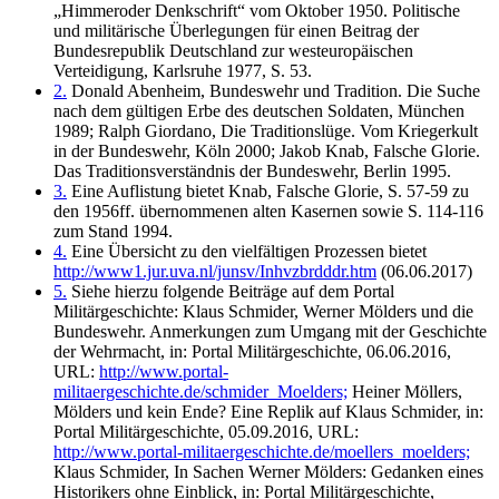
„Himmeroder Denkschrift“ vom Oktober 1950. Politische
und militärische Überlegungen für einen Beitrag der
Bundesrepublik Deutschland zur westeuropäischen
Verteidigung, Karlsruhe 1977, S. 53.
2.
Donald Abenheim, Bundeswehr und Tradition. Die Suche
nach dem gültigen Erbe des deutschen Soldaten, München
1989; Ralph Giordano, Die Traditionslüge. Vom Kriegerkult
in der Bundeswehr, Köln 2000; Jakob Knab, Falsche Glorie.
Das Traditionsverständnis der Bundeswehr, Berlin 1995.
3.
Eine Auflistung bietet Knab, Falsche Glorie, S. 57-59 zu
den 1956ff. übernommenen alten Kasernen sowie S. 114-116
zum Stand 1994.
4.
Eine Übersicht zu den vielfältigen Prozessen bietet
http://www1.jur.uva.nl/junsv/Inhvzbrdddr.htm
(06.06.2017)
5.
Siehe hierzu folgende Beiträge auf dem Portal
Militärgeschichte: Klaus Schmider, Werner Mölders und die
Bundeswehr. Anmerkungen zum Umgang mit der Geschichte
der Wehrmacht, in: Portal Militärgeschichte, 06.06.2016,
URL:
http://www.portal-
militaergeschichte.de/schmider_Moelders;
Heiner Möllers,
Mölders und kein Ende? Eine Replik auf Klaus Schmider, in:
Portal Militärgeschichte, 05.09.2016, URL:
http://www.portal-militaergeschichte.de/moellers_moelders;
Klaus Schmider, In Sachen Werner Mölders: Gedanken eines
Historikers ohne Einblick, in: Portal Militärgeschichte,