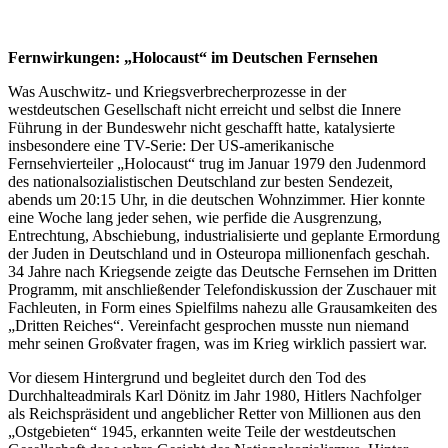
Fernwirkungen: „Holocaust“ im Deutschen Fernsehen
Was Auschwitz- und Kriegsverbrecherprozesse in der
westdeutschen Gesellschaft nicht erreicht und selbst die Innere
Führung in der Bundeswehr nicht geschafft hatte, katalysierte
insbesondere eine TV-Serie: Der US-amerikanische
Fernsehvierteiler „Holocaust“ trug im Januar 1979 den Judenmord
des nationalsozialistischen Deutschland zur besten Sendezeit,
abends um 20:15 Uhr, in die deutschen Wohnzimmer. Hier konnte
eine Woche lang jeder sehen, wie perfide die Ausgrenzung,
Entrechtung, Abschiebung, industrialisierte und geplante Ermordung
der Juden in Deutschland und in Osteuropa millionenfach geschah.
34 Jahre nach Kriegsende zeigte das Deutsche Fernsehen im Dritten
Programm, mit anschließender Telefondiskussion der Zuschauer mit
Fachleuten, in Form eines Spielfilms nahezu alle Grausamkeiten des
„Dritten Reiches“. Vereinfacht gesprochen musste nun niemand
mehr seinen Großvater fragen, was im Krieg wirklich passiert war.
Vor diesem Hintergrund und begleitet durch den Tod des
Durchhalteadmirals Karl Dönitz im Jahr 1980, Hitlers Nachfolger
als Reichspräsident und angeblicher Retter von Millionen aus den
„Ostgebieten“ 1945, erkannten weite Teile der westdeutschen