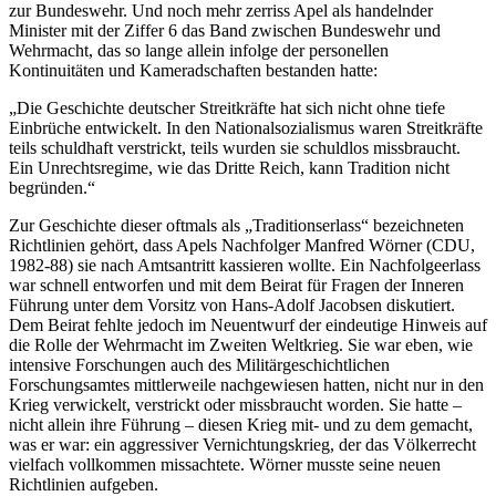
zur Bundeswehr. Und noch mehr zerriss Apel als handelnder
Minister mit der Ziffer 6 das Band zwischen Bundeswehr und
Wehrmacht, das so lange allein infolge der personellen
Kontinuitäten und Kameradschaften bestanden hatte:
„Die Geschichte deutscher Streitkräfte hat sich nicht ohne tiefe
Einbrüche entwickelt. In den Nationalsozialismus waren Streitkräfte
teils schuldhaft verstrickt, teils wurden sie schuldlos missbraucht.
Ein Unrechtsregime, wie das Dritte Reich, kann Tradition nicht
begründen.“
Zur Geschichte dieser oftmals als „Traditionserlass“ bezeichneten
Richtlinien gehört, dass Apels Nachfolger Manfred Wörner (CDU,
1982-88) sie nach Amtsantritt kassieren wollte. Ein Nachfolgeerlass
war schnell entworfen und mit dem Beirat für Fragen der Inneren
Führung unter dem Vorsitz von Hans-Adolf Jacobsen diskutiert.
Dem Beirat fehlte jedoch im Neuentwurf der eindeutige Hinweis auf
die Rolle der Wehrmacht im Zweiten Weltkrieg. Sie war eben, wie
intensive Forschungen auch des Militärgeschichtlichen
Forschungsamtes mittlerweile nachgewiesen hatten, nicht nur in den
Krieg verwickelt, verstrickt oder missbraucht worden. Sie hatte –
nicht allein ihre Führung – diesen Krieg mit- und zu dem gemacht,
was er war: ein aggressiver Vernichtungskrieg, der das Völkerrecht
vielfach vollkommen missachtete. Wörner musste seine neuen
Richtlinien aufgeben.