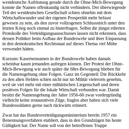
westdeutsche Aufrüstung gerade durch die Ohne-Mich-Bewegung
konnte die Namen offenkundig nicht verhindern. Der überwiegende
Teil der westdeutschen Gesellschaft schien ohnehin mit dem
Wirtschaftswunder und der eigenen Prosperität mehr befasst
gewesen zu sein, als den zuvor vollzogenen Schlussstrich unter den
letzten Krieg noch einmal zu hinterfragen. Selbst die jüngst edierten
Protokolle des Verteidigungsausschusses lassen nicht erkennen, dass
dessen Politiker beim Aufbau der Bundeswehr und ihrer Einpassung
in den demokratischen Rechtsstaat auf dieses Thema viel Mühe
verwendet hätten.
Kurzum: Kasernennamen in der Bundeswehr haben damals
scheinbar kaum jemanden aufregen können. Der Protest der Ohne-
Mich-Bewegung wie auch später die 68er-Bewegung blieben für
die Namensgebung ohne Folgen. Ganz im Gegenteil: Die Rückkehr
zu den alten Helden schien nicht nur im Militär vielerorts genehm,
weil sie viel mehr mit einer militärischen Liegenschaft und deren
positiven Folgen für die lokale Wirtschaft verbunden war. Damit
besitzt die Namensgebung der Jahre 1956-60 zwar vordergründig
vielleicht keine restaurativen Züge, fraglos aber haben sich viele
Bundessoldaten gerne nach rückwärts erinnert.
Zwar hat das Bundesverteidigungsministerium bereits 1957 ein
Benennungsverfahren etabliert, dass in den Grundzügen bis heute
Gültigkeit hat: Der Name soll von der betroffenen Truppe