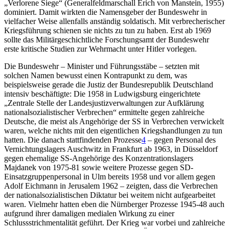
„Verlorene Siege“ (Generalfeldmarschall Erich von Manstein, 1955)
dominiert. Damit wirkten die Namensgeber der Bundeswehr in
vielfacher Weise allenfalls anständig soldatisch. Mit verbrecherischer
Kriegsführung schienen sie nichts zu tun zu haben. Erst ab 1969
sollte das Militärgeschichtliche Forschungsamt der Bundeswehr
erste kritische Studien zur Wehrmacht unter Hitler vorlegen.
Die Bundeswehr – Minister und Führungsstäbe – setzten mit
solchen Namen bewusst einen Kontrapunkt zu dem, was
beispielsweise gerade die Justiz der Bundesrepublik Deutschland
intensiv beschäftigte: Die 1958 in Ludwigsburg eingerichtete
„Zentrale Stelle der Landesjustizverwaltungen zur Aufklärung
nationalsozialistischer Verbrechen“ ermittelte gegen zahlreiche
Deutsche, die meist als Angehörige der SS in Verbrechen verwickelt
waren, welche nichts mit den eigentlichen Kriegshandlungen zu tun
hatten. Die danach stattfindenden Prozesse
4
– gegen Personal des
Vernichtungslagers Auschwitz in Frankfurt ab 1963, in Düsseldorf
gegen ehemalige SS-Angehörige des Konzentrationslagers
Majdanek von 1975-81 sowie weitere Prozesse gegen SD-
Einsatzgruppenpersonal in Ulm bereits 1958 und vor allem gegen
Adolf Eichmann in Jerusalem 1962 – zeigten, dass die Verbrechen
der nationalsozialistischen Diktatur bei weitem nicht aufgearbeitet
waren. Vielmehr hatten eben die Nürnberger Prozesse 1945-48 auch
aufgrund ihrer damaligen medialen Wirkung zu einer
Schlussstrichmentalität geführt. Der Krieg war vorbei und zahlreiche