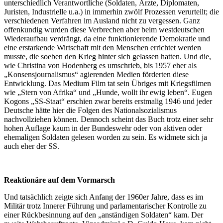
unterschiedlich Verantwortliche (Soldaten, Ärzte, Diplomaten,
Juristen, Industrielle u.a.) in immerhin zwölf Prozessen verurteilt; die
verschiedenen Verfahren im Ausland nicht zu vergessen. Ganz
offenkundig wurden diese Verbrechen aber beim westdeutschen
Wiederaufbau verdrängt, da eine funktionierende Demokratie und
eine erstarkende Wirtschaft mit den Menschen errichtet werden
musste, die soeben den Krieg hinter sich gelassen hatten. Und die,
wie Christina von Hodenberg es umschrieb, bis 1957 eher als
„Konsensjournalismus“ agierenden Medien förderten diese
Entwicklung. Das Medium Film tat sein Übriges mit Kriegsfilmen
wie „Stern von Afrika“ und „Hunde, wollt ihr ewig leben“. Eugen
Kogons „SS-Staat“ erschien zwar bereits erstmalig 1946 und jeder
Deutsche hätte hier die Folgen des Nationalsozialismus
nachvollziehen können. Dennoch scheint das Buch trotz einer sehr
hohen Auflage kaum in der Bundeswehr oder von aktiven oder
ehemaligen Soldaten gelesen worden zu sein. Es widmete sich ja
auch eher der SS.
Reaktionäre auf dem Vormarsch
Und tatsächlich zeigte sich Anfang der 1960er Jahre, dass es im
Militär trotz Innerer Führung und parlamentarischer Kontrolle zu
einer Rückbesinnung auf den „anständigen Soldaten“ kam. Der