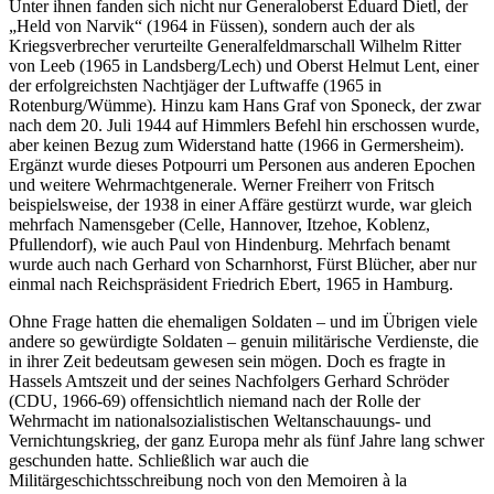
Unter ihnen fanden sich nicht nur Generaloberst Eduard Dietl, der
„Held von Narvik“ (1964 in Füssen), sondern auch der als
Kriegsverbrecher verurteilte Generalfeldmarschall Wilhelm Ritter
von Leeb (1965 in Landsberg/Lech) und Oberst Helmut Lent, einer
der erfolgreichsten Nachtjäger der Luftwaffe (1965 in
Rotenburg/Wümme). Hinzu kam Hans Graf von Sponeck, der zwar
nach dem 20. Juli 1944 auf Himmlers Befehl hin erschossen wurde,
aber keinen Bezug zum Widerstand hatte (1966 in Germersheim).
Ergänzt wurde dieses Potpourri um Personen aus anderen Epochen
und weitere Wehrmachtgenerale. Werner Freiherr von Fritsch
beispielsweise, der 1938 in einer Affäre gestürzt wurde, war gleich
mehrfach Namensgeber (Celle, Hannover, Itzehoe, Koblenz,
Pfullendorf), wie auch Paul von Hindenburg. Mehrfach benamt
wurde auch nach Gerhard von Scharnhorst, Fürst Blücher, aber nur
einmal nach Reichspräsident Friedrich Ebert, 1965 in Hamburg.
Ohne Frage hatten die ehemaligen Soldaten – und im Übrigen viele
andere so gewürdigte Soldaten – genuin militärische Verdienste, die
in ihrer Zeit bedeutsam gewesen sein mögen. Doch es fragte in
Hassels Amtszeit und der seines Nachfolgers Gerhard Schröder
(CDU, 1966-69) offensichtlich niemand nach der Rolle der
Wehrmacht im nationalsozialistischen Weltanschauungs- und
Vernichtungskrieg, der ganz Europa mehr als fünf Jahre lang schwer
geschunden hatte. Schließlich war auch die
Militärgeschichtsschreibung noch von den Memoiren à la