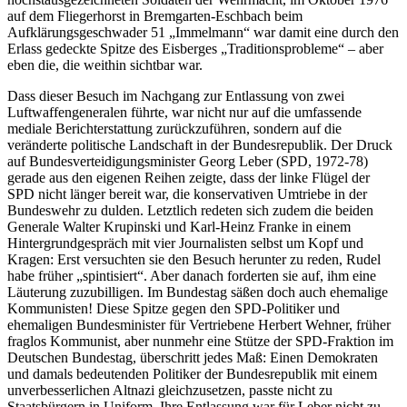
auf dem Fliegerhorst in Bremgarten-Eschbach beim
Aufklärungsgeschwader 51 „Immelmann“ war damit eine durch den
Erlass gedeckte Spitze des Eisberges „Traditionsprobleme“ – aber
eben die, die weithin sichtbar war.
Dass dieser Besuch im Nachgang zur Entlassung von zwei
Luftwaffengeneralen führte, war nicht nur auf die umfassende
mediale Berichterstattung zurückzuführen, sondern auf die
veränderte politische Landschaft in der Bundesrepublik. Der Druck
auf Bundesverteidigungsminister Georg Leber (SPD, 1972-78)
gerade aus den eigenen Reihen zeigte, dass der linke Flügel der
SPD nicht länger bereit war, die konservativen Umtriebe in der
Bundeswehr zu dulden. Letztlich redeten sich zudem die beiden
Generale Walter Krupinski und Karl-Heinz Franke in einem
Hintergrundgespräch mit vier Journalisten selbst um Kopf und
Kragen: Erst versuchten sie den Besuch herunter zu reden, Rudel
habe früher „spintisiert“. Aber danach forderten sie auf, ihm eine
Läuterung zuzubilligen. Im Bundestag säßen doch auch ehemalige
Kommunisten! Diese Spitze gegen den SPD-Politiker und
ehemaligen Bundesminister für Vertriebene Herbert Wehner, früher
fraglos Kommunist, aber nunmehr eine Stütze der SPD-Fraktion im
Deutschen Bundestag, überschritt jedes Maß: Einen Demokraten
und damals bedeutenden Politiker der Bundesrepublik mit einem
unverbesserlichen Altnazi gleichzusetzen, passte nicht zu
Staatsbürgern in Uniform. Ihre Entlassung war für Leber nicht zu