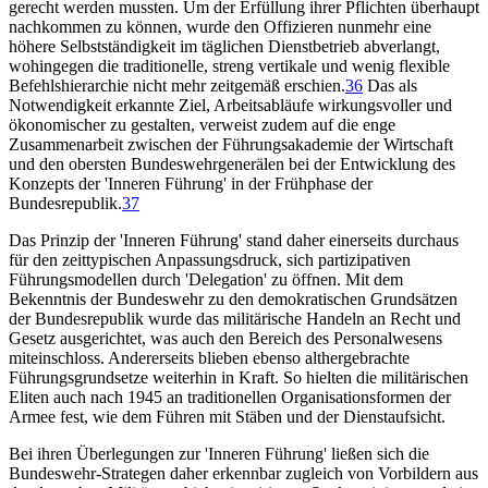
gerecht werden mussten. Um der Erfüllung ihrer Pflichten überhaupt
nachkommen zu können, wurde den Offizieren nunmehr eine
höhere Selbstständigkeit im täglichen Dienstbetrieb abverlangt,
wohingegen die traditionelle, streng vertikale und wenig flexible
Befehlshierarchie nicht mehr zeitgemäß erschien.
36
Das als
Notwendigkeit erkannte Ziel, Arbeitsabläufe wirkungsvoller und
ökonomischer zu gestalten, verweist zudem auf die enge
Zusammenarbeit zwischen der Führungsakademie der Wirtschaft
und den obersten Bundeswehrgenerälen bei der Entwicklung des
Konzepts der 'Inneren Führung' in der Frühphase der
Bundesrepublik.
37
Das Prinzip der 'Inneren Führung' stand daher einerseits durchaus
für den zeittypischen Anpassungsdruck, sich partizipativen
Führungsmodellen durch 'Delegation' zu öffnen. Mit dem
Bekenntnis der Bundeswehr zu den demokratischen Grundsätzen
der Bundesrepublik wurde das militärische Handeln an Recht und
Gesetz ausgerichtet, was auch den Bereich des Personalwesens
miteinschloss. Andererseits blieben ebenso althergebrachte
Führungsgrundsetze weiterhin in Kraft. So hielten die militärischen
Eliten auch nach 1945 an traditionellen Organisationsformen der
Armee fest, wie dem Führen mit Stäben und der Dienstaufsicht.
Bei ihren Überlegungen zur 'Inneren Führung' ließen sich die
Bundeswehr-Strategen daher erkennbar zugleich von Vorbildern aus