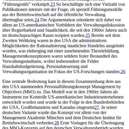
"Führungsstils" verknüpft.
23
So beschäftigte sich eine Vielzahl von
Publikationen intensiv mit der Frage, ob speziell Führungsmodelle
aus der Betriebswirtschaft auf die öffentliche Verwaltung
übertragbar seien.
24
Die Argumentation orientierte sich dabei vor
allem an US-amerikanischen Vorbildern der Verwaltungsdiskussion
über Regierbarkeit und Staatlichkeit, die seit den 1960er Jahren auch
im deutschsprachigen Raum rezipiert wurden.
25
Bereits seit dem
Zweiten Weltkrieg waren in den USA die administrativen
Möglichkeiten der Rationalisierung staatlichen Handelns ausgelotet
worden, was einherging mit einer zunehmenden Theoriebildung.
Managementkonzeptionen waren seitdem fester Bestandteil des
Verwaltungsstudiums, wobei insbesondere die Felder
Haushaltsbudgetierung, Personalsteuerung und
Verwaltungsorganisation im Fokus der US-Forschungen standen.
26
Eine zentrale Bedeutung kam in diesem Zusammenhang dem aus
den USA stammenden Personalführungskonzept Management by
Objectives (MbO) zu. Das Modell war in den 1960er Jahren als
Instrument zur Kontrolle US-amerikanischer Industrieunternehmen
entwickelt worden und wurde in der Folge in den Bundesbehörden
der USA, Großbritanniens und Kanadas eingesetzt
27
. In seiner
deutschen Variante wurde das Konzept vor allem von der
Management Akademie München und dem Deutschen Institut für
Betriebswirtschaft verbreitet.
28
Erste Vorlagen für die Übertragung
des MbO-Konzepts auf den deutschen Verwaltungsbetrieb wurden