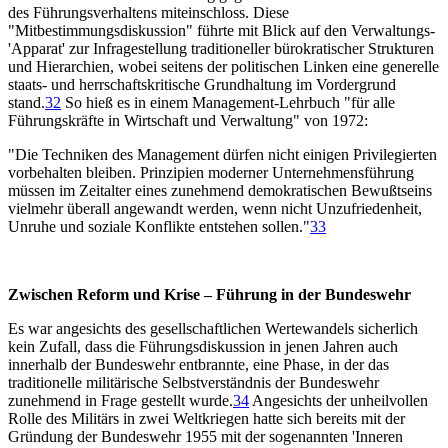
des Führungsverhaltens miteinschloss. Diese
"Mitbestimmungsdiskussion" führte mit Blick auf den Verwaltungs-
'Apparat' zur Infragestellung traditioneller bürokratischer Strukturen
und Hierarchien, wobei seitens der politischen Linken eine generelle
staats- und herrschaftskritische Grundhaltung im Vordergrund
stand.
32
So hieß es in einem Management-Lehrbuch "für alle
Führungskräfte in Wirtschaft und Verwaltung" von 1972:
"Die Techniken des Management dürfen nicht einigen Privilegierten
vorbehalten bleiben. Prinzipien moderner Unternehmensführung
müssen im Zeitalter eines zunehmend demokratischen Bewußtseins
vielmehr überall angewandt werden, wenn nicht Unzufriedenheit,
Unruhe und soziale Konflikte entstehen sollen."
33
Zwischen Reform und Krise – Führung in der Bundeswehr
Es war angesichts des gesellschaftlichen Wertewandels sicherlich
kein Zufall, dass die Führungsdiskussion in jenen Jahren auch
innerhalb der Bundeswehr entbrannte, eine Phase, in der das
traditionelle militärische Selbstverständnis der Bundeswehr
zunehmend in Frage gestellt wurde.
34
Angesichts der unheilvollen
Rolle des Militärs in zwei Weltkriegen hatte sich bereits mit der
Gründung der Bundeswehr 1955 mit der sogenannten 'Inneren