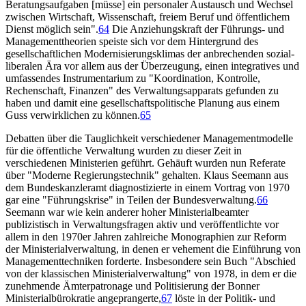
Beratungsaufgaben [müsse] ein personaler Austausch und Wechsel
zwischen Wirtschaft, Wissenschaft, freiem Beruf und öffentlichem
Dienst möglich sein".
64
Die Anziehungskraft der Führungs- und
Managementtheorien speiste sich vor dem Hintergrund des
gesellschaftlichen Modernisierungsklimas der anbrechenden sozial-
liberalen Ära vor allem aus der Überzeugung, einen integratives und
umfassendes Instrumentarium zu "Koordination, Kontrolle,
Rechenschaft, Finanzen" des Verwaltungsapparats gefunden zu
haben und damit eine gesellschaftspolitische Planung aus einem
Guss verwirklichen zu können.
65
Debatten über die Tauglichkeit verschiedener Managementmodelle
für die öffentliche Verwaltung wurden zu dieser Zeit in
verschiedenen Ministerien geführt. Gehäuft wurden nun Referate
über "Moderne Regierungstechnik" gehalten. Klaus Seemann aus
dem Bundeskanzleramt diagnostizierte in einem Vortrag von 1970
gar eine "Führungskrise" in Teilen der Bundesverwaltung.
66
Seemann war wie kein anderer hoher Ministerialbeamter
publizistisch in Verwaltungsfragen aktiv und veröffentlichte vor
allem in den 1970er Jahren zahlreiche Monographien zur Reform
der Ministerialverwaltung, in denen er vehement die Einführung von
Managementtechniken forderte. Insbesondere sein Buch "Abschied
von der klassischen Ministerialverwaltung" von 1978, in dem er die
zunehmende Ämterpatronage und Politisierung der Bonner
Ministerialbürokratie angeprangerte,
67
löste in der Politik- und