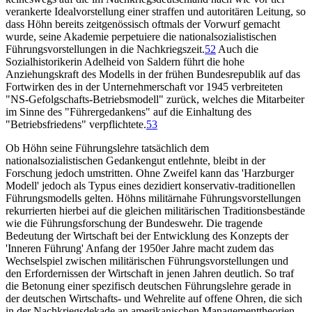
verankerte Idealvorstellung einer straffen und autoritären Leitung, so
dass Höhn bereits zeitgenössisch oftmals der Vorwurf gemacht
wurde, seine Akademie perpetuiere die nationalsozialistischen
Führungsvorstellungen in die Nachkriegszeit.
52
Auch die
Sozialhistorikerin Adelheid von Saldern führt die hohe
Anziehungskraft des Modells in der frühen Bundesrepublik auf das
Fortwirken des in der Unternehmerschaft vor 1945 verbreiteten
"NS-Gefolgschafts-Betriebsmodell" zurück, welches die Mitarbeiter
im Sinne des "Führergedankens" auf die Einhaltung des
"Betriebsfriedens" verpflichtete.
53
Ob Höhn seine Führungslehre tatsächlich dem
nationalsozialistischen Gedankengut entlehnte, bleibt in der
Forschung jedoch umstritten. Ohne Zweifel kann das 'Harzburger
Modell' jedoch als Typus eines dezidiert konservativ-traditionellen
Führungsmodells gelten. Höhns militärnahe Führungsvorstellungen
rekurrierten hierbei auf die gleichen militärischen Traditionsbestände
wie die Führungsforschung der Bundeswehr. Die tragende
Bedeutung der Wirtschaft bei der Entwicklung des Konzepts der
'Inneren Führung' Anfang der 1950er Jahre macht zudem das
Wechselspiel zwischen militärischen Führungsvorstellungen und
den Erfordernissen der Wirtschaft in jenen Jahren deutlich. So traf
die Betonung einer spezifisch deutschen Führungslehre gerade in
der deutschen Wirtschafts- und Wehrelite auf offene Ohren, die sich
in der Nachkriegsdekade an amerikanischen Managementtheorien