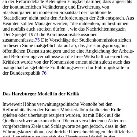
an der Reformdebatte Beteiligten Einigkeit darüber, dass angesichts
der kontinuierlichen Veränderung und Erweiterung von
Staatsaufgaben im modernen Sozialstaat der traditionelle
'Staatsdiener' nicht mehr den Anforderungen der Zeit entsprach. Aus
Beamten sollten Manager werden, "die mitdenken, mitbestimmen
und notfalls auch streiken dürfen", wie das Nachrichtenmagazin
'Der Spiegel' 1973 die Kommissionsdiskussionen
zusammenfasste.
75
Die Vorschläge der Studienkommission zielten
in diesem Sinne maßgeblich darauf ab, das ,Leistungsprinzip, im
öffentlichen Dienst zu steigern und so eine Angleichung der Arbeits-
und Beförderungsverhältnisse an die freie Wirtschaft zu erreichen.
Kritisiert wurde von der Kommission erneut nicht zuletzt auch das
mangelhaft ausgebildete Fortbildungswesen für Führungskräfte in
der Bundesrepublik.
76
Das Harzburger Modell in der Kritik
Inwieweit Höhns verwaltungspolitische Vorstöße bei den
Reforminitiativen der Bonner Ministerialbürokratie eine Rolle
spielten oder überhaupt rezipiert wurden, ist mit Blick auf die
Quellen schwer auszumachen. Die von verschiedenen Akteuren
vorgebrachten Ziele und Schlagworte zeigen jedoch, dass in den
Führungskonzeptionen zahlreiche Überschneidungen identifizierbar