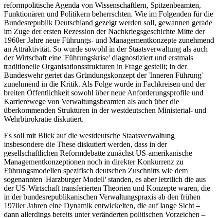
reformpolitische Agenda von Wissenschaftlern, Spitzenbeamten,
Funktionären und Politikern beherrschten. Wie im Folgenden für die
Bundesrepublik Deutschland gezeigt werden soll, gewannen gerade
im Zuge der ersten Rezession der Nachkriegsgeschichte Mitte der
1960er Jahre neue Führungs- und Managementkonzepte zunehmend
an Attraktivität. So wurde sowohl in der Staatsverwaltung als auch
der Wirtschaft eine 'Führungskrise' diagnostiziert und erstmals
traditionelle Organisationsstrukturen in Frage gestellt; in der
Bundeswehr geriet das Gründungskonzept der 'Inneren Führung'
zunehmend in die Kritik. Als Folge wurde in Fachkreisen und der
breiten Öffentlichkeit sowohl über neue Anforderungsprofile und
Karrierewege von Verwaltungsbeamten als auch über die
überkommenden Strukturen in der westdeutschen Ministerial- und
Wehrbürokratie diskutiert.
Es soll mit Blick auf die westdeutsche Staatsverwaltung
insbesondere die These diskutiert werden, dass in der
gesellschaftlichen Reformdebatte zunächst US-amerikanische
Managementkonzeptionen noch in direkter Konkurrenz zu
Führungsmodellen spezifisch deutschen Zuschnitts wie dem
sogenannten 'Harzburger Modell' standen, es aber letztlich die aus
der US-Wirtschaft transferierten Theorien und Konzepte waren, die
in der bundesrepublikanischen Verwaltungspraxis ab den frühen
1970er Jahren eine Dynamik entwickelten, die auf lange Sicht –
dann allerdings bereits unter veränderten politischen Vorzeichen –