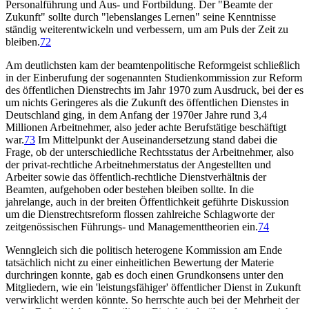
Personalführung und Aus- und Fortbildung. Der "Beamte der
Zukunft" sollte durch "lebenslanges Lernen" seine Kenntnisse
ständig weiterentwickeln und verbessern, um am Puls der Zeit zu
bleiben.
72
Am deutlichsten kam der beamtenpolitische Reformgeist schließlich
in der Einberufung der sogenannten Studienkommission zur Reform
des öffentlichen Dienstrechts im Jahr 1970 zum Ausdruck, bei der es
um nichts Geringeres als die Zukunft des öffentlichen Dienstes in
Deutschland ging, in dem Anfang der 1970er Jahre rund 3,4
Millionen Arbeitnehmer, also jeder achte Berufstätige beschäftigt
war.
73
Im Mittelpunkt der Auseinandersetzung stand dabei die
Frage, ob der unterschiedliche Rechtsstatus der Arbeitnehmer, also
der privat-rechtliche Arbeitnehmerstatus der Angestellten und
Arbeiter sowie das öffentlich-rechtliche Dienstverhältnis der
Beamten, aufgehoben oder bestehen bleiben sollte. In die
jahrelange, auch in der breiten Öffentlichkeit geführte Diskussion
um die Dienstrechtsreform flossen zahlreiche Schlagworte der
zeitgenössischen Führungs- und Managementtheorien ein.
74
Wenngleich sich die politisch heterogene Kommission am Ende
tatsächlich nicht zu einer einheitlichen Bewertung der Materie
durchringen konnte, gab es doch einen Grundkonsens unter den
Mitgliedern, wie ein 'leistungsfähiger' öffentlicher Dienst in Zukunft
verwirklicht werden könnte. So herrschte auch bei der Mehrheit der