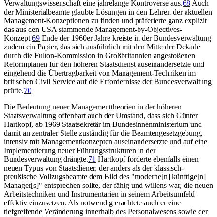
Verwaltungswissenschaft eine jahrelange Kontroverse aus.
68
Auch
der Ministerialbeamte glaubte Lösungen in den Lehren der aktuellen
Management-Konzeptionen zu finden und präferierte ganz explizit
das aus den USA stammende Management-by-Objectives-
Konzept.
69
Ende der 1960er Jahre kreiste in der Bundesverwaltung
zudem ein Papier, das sich ausführlich mit den Mitte der Dekade
durch die Fulton-Kommission in Großbritannien angestoßenen
Reformplänen für den höheren Staatsdienst auseinandersetzte und
eingehend die Übertragbarkeit von Management-Techniken im
britischen Civil Service auf die Erfordernisse der Bundesverwaltung
prüfte.
70
Die Bedeutung neuer Managementtheorien in der höheren
Staatsverwaltung offenbart auch der Umstand, dass sich Günter
Hartkopf, ab 1969 Staatsekretär im Bundesinnenministerium und
damit an zentraler Stelle zuständig für die Beamtengesetzgebung,
intensiv mit Managementkonzepten auseinandersetzte und auf eine
Implementierung neuer Führungsstrukturen in der
Bundesverwaltung drängte.
71
Hartkopf forderte ebenfalls einen
neuen Typus von Staatsdiener, der anders als der klassisch-
preußische Vollzugsbeamte dem Bild des "moderne[n] künftige[n]
Manager[s]" entsprechen sollte, der fähig und willens war, die neuen
Arbeitstechniken und Instrumentarien in seinem Arbeitsumfeld
effektiv einzusetzen. Als notwendig erachtete auch er eine
tiefgreifende Veränderung innerhalb des Personalwesens sowie der