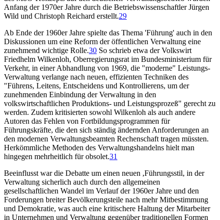
Anfang der 1970er Jahre durch die Betriebswissenschaftler Jürgen
Wild und Christoph Reichard erstellt.
29
Ab Ende der 1960er Jahre spielte das Thema 'Führung' auch in den
Diskussionen um eine Reform der öffentlichen Verwaltung eine
zunehmend wichtige Rolle.
30
So schrieb etwa der Volkswirt
Friedhelm Wilkenloh, Oberregierungsrat im Bundesministerium für
Verkehr, in einer Abhandlung von 1969, die "moderne" Leistungs-
Verwaltung verlange nach neuen, effizienten Techniken des
"Führens, Leitens, Entscheidens und Kontrollierens, um der
zunehmenden Einbindung der Verwaltung in den
volkswirtschaftlichen Produktions- und Leistungsprozeß" gerecht zu
werden. Zudem kritisierten sowohl Wilkenloh als auch andere
Autoren das Fehlen von Fortbildungsprogrammen für
Führungskräfte, die den sich ständig ändernden Anforderungen an
den modernen Verwaltungsbeamten Rechenschaft tragen müssten.
Herkömmliche Methoden des Verwaltungshandelns hielt man
hingegen mehrheitlich für obsolet.
31
Beeinflusst war die Debatte um einen neuen ,Führungsstil, in der
Verwaltung sicherlich auch durch den allgemeinen
gesellschaftlichen Wandel im Verlauf der 1960er Jahre und den
Forderungen breiter Bevölkerungsteile nach mehr Mitbestimmung
und Demokratie, was auch eine kritischere Haltung der Mitarbeiter
in Unternehmen und Verwaltung gegenüber traditionellen Formen