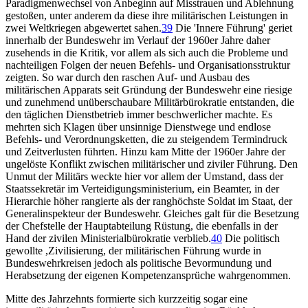
Paradigmenwechsel von Anbeginn auf Misstrauen und Ablehnung
gestoßen, unter anderem da diese ihre militärischen Leistungen in
zwei Weltkriegen abgewertet sahen.
39
Die 'Innere Führung' geriet
innerhalb der Bundeswehr im Verlauf der 1960er Jahre daher
zusehends in die Kritik, vor allem als sich auch die Probleme und
nachteiligen Folgen der neuen Befehls- und Organisationsstruktur
zeigten. So war durch den raschen Auf- und Ausbau des
militärischen Apparats seit Gründung der Bundeswehr eine riesige
und zunehmend unüberschaubare Militärbürokratie entstanden, die
den täglichen Dienstbetrieb immer beschwerlicher machte. Es
mehrten sich Klagen über unsinnige Dienstwege und endlose
Befehls- und Verordnungsketten, die zu steigendem Termindruck
und Zeitverlusten führten. Hinzu kam Mitte der 1960er Jahre der
ungelöste Konflikt zwischen militärischer und ziviler Führung. Den
Unmut der Militärs weckte hier vor allem der Umstand, dass der
Staatssekretär im Verteidigungsministerium, ein Beamter, in der
Hierarchie höher rangierte als der ranghöchste Soldat im Staat, der
Generalinspekteur der Bundeswehr. Gleiches galt für die Besetzung
der Chefstelle der Hauptabteilung Rüstung, die ebenfalls in der
Hand der zivilen Ministerialbürokratie verblieb.
40
Die politisch
gewollte ,Zivilisierung, der militärischen Führung wurde in
Bundeswehrkreisen jedoch als politische Bevormundung und
Herabsetzung der eigenen Kompetenzansprüche wahrgenommen.
Mitte des Jahrzehnts formierte sich kurzzeitig sogar eine