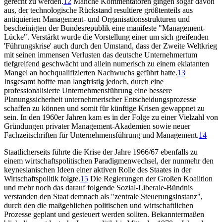
gerecht zu werden.
12
Manche Kommentatoren gingen sogar davon
aus, der technologische Rückstand resultiere größtenteils aus
antiquierten Management- und Organisationsstrukturen und
bescheinigten der Bundesrepublik eine manifeste "Management-
Lücke". Verstärkt wurde die Vorstellung einer um sich greifenden
'Führungskrise' auch durch den Umstand, dass der Zweite Weltkrieg
mit seinen immensen Verlusten das deutsche Unternehmertum
tiefgreifend geschwächt und allein numerisch zu einem eklatanten
Mangel an hochqualifizierten Nachwuchs geführt hatte.
13
Insgesamt hoffte man langfristig jedoch, durch eine
professionalisierte Unternehmensführung eine bessere
Planungssicherheit unternehmerischer Entscheidungsprozesse
schaffen zu können und somit für künftige Krisen gewappnet zu
sein. In den 1960er Jahren kam es in der Folge zu einer Vielzahl von
Gründungen privater Management-Akademien sowie neuer
Fachzeitschriften für Unternehmensführung und Management.
14
Staatlicherseits führte die Krise der Jahre 1966/67 ebenfalls zu
einem wirtschaftspolitischen Paradigmenwechsel, der nunmehr den
keynesianischen Ideen einer aktiven Rolle des Staates in der
Wirtschaftspolitik folgte.
15
Die Regierungen der Großen Koalition
und mehr noch das darauf folgende Sozial-Liberale-Bündnis
verstanden den Staat demnach als "zentrale Steuerungsinstanz",
durch den die maßgeblichen politischen und wirtschaftlichen
Prozesse geplant und gesteuert werden sollten. Bekanntermaßen