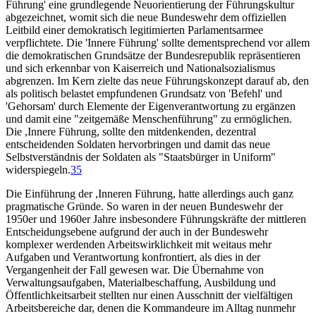
Führung' eine grundlegende Neuorientierung der Führungskultur
abgezeichnet, womit sich die neue Bundeswehr dem offiziellen
Leitbild einer demokratisch legitimierten Parlamentsarmee
verpflichtete. Die 'Innere Führung' sollte dementsprechend vor allem
die demokratischen Grundsätze der Bundesrepublik repräsentieren
und sich erkennbar von Kaiserreich und Nationalsozialismus
abgrenzen. Im Kern zielte das neue Führungskonzept darauf ab, den
als politisch belastet empfundenen Grundsatz von 'Befehl' und
'Gehorsam' durch Elemente der Eigenverantwortung zu ergänzen
und damit eine "zeitgemäße Menschenführung" zu ermöglichen.
Die ,Innere Führung, sollte den mitdenkenden, dezentral
entscheidenden Soldaten hervorbringen und damit das neue
Selbstverständnis der Soldaten als "Staatsbürger in Uniform"
widerspiegeln.
35
Die Einführung der ,Inneren Führung, hatte allerdings auch ganz
pragmatische Gründe. So waren in der neuen Bundeswehr der
1950er und 1960er Jahre insbesondere Führungskräfte der mittleren
Entscheidungsebene aufgrund der auch in der Bundeswehr
komplexer werdenden Arbeitswirklichkeit mit weitaus mehr
Aufgaben und Verantwortung konfrontiert, als dies in der
Vergangenheit der Fall gewesen war. Die Übernahme von
Verwaltungsaufgaben, Materialbeschaffung, Ausbildung und
Öffentlichkeitsarbeit stellten nur einen Ausschnitt der vielfältigen
Arbeitsbereiche dar, denen die Kommandeure im Alltag nunmehr