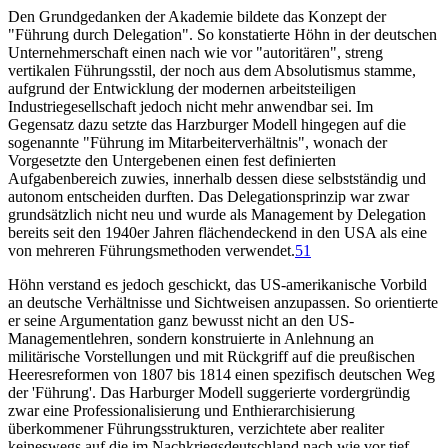
Den Grundgedanken der Akademie bildete das Konzept der
"Führung durch Delegation". So konstatierte Höhn in der deutschen
Unternehmerschaft einen nach wie vor "autoritären", streng
vertikalen Führungsstil, der noch aus dem Absolutismus stamme,
aufgrund der Entwicklung der modernen arbeitsteiligen
Industriegesellschaft jedoch nicht mehr anwendbar sei. Im
Gegensatz dazu setzte das Harzburger Modell hingegen auf die
sogenannte "Führung im Mitarbeiterverhältnis", wonach der
Vorgesetzte den Untergebenen einen fest definierten
Aufgabenbereich zuwies, innerhalb dessen diese selbstständig und
autonom entscheiden durften. Das Delegationsprinzip war zwar
grundsätzlich nicht neu und wurde als Management by Delegation
bereits seit den 1940er Jahren flächendeckend in den USA als eine
von mehreren Führungsmethoden verwendet.
51
Höhn verstand es jedoch geschickt, das US-amerikanische Vorbild
an deutsche Verhältnisse und Sichtweisen anzupassen. So orientierte
er seine Argumentation ganz bewusst nicht an den US-
Managementlehren, sondern konstruierte in Anlehnung an
militärische Vorstellungen und mit Rückgriff auf die preußischen
Heeresreformen von 1807 bis 1814 einen spezifisch deutschen Weg
der 'Führung'. Das Harburger Modell suggerierte vordergründig
zwar eine Professionalisierung und Enthierarchisierung
überkommener Führungsstrukturen, verzichtete aber realiter
keineswegs auf die im Nachkriegsdeutschland nach wie vor tief