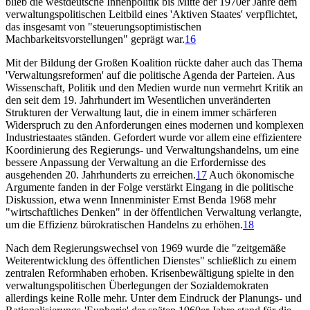
blieb die westdeutsche Innenpolitik bis Mitte der 1970er Jahre dem
verwaltungspolitischen Leitbild eines 'Aktiven Staates' verpflichtet,
das insgesamt von "steuerungsoptimistischen
Machbarkeitsvorstellungen" geprägt war.
16
Mit der Bildung der Großen Koalition rückte daher auch das Thema
'Verwaltungsreformen' auf die politische Agenda der Parteien. Aus
Wissenschaft, Politik und den Medien wurde nun vermehrt Kritik an
den seit dem 19. Jahrhundert im Wesentlichen unveränderten
Strukturen der Verwaltung laut, die in einem immer schärferen
Widerspruch zu den Anforderungen eines modernen und komplexen
Industriestaates ständen. Gefordert wurde vor allem eine effizientere
Koordinierung des Regierungs- und Verwaltungshandelns, um eine
bessere Anpassung der Verwaltung an die Erfordernisse des
ausgehenden 20. Jahrhunderts zu erreichen.
17
Auch ökonomische
Argumente fanden in der Folge verstärkt Eingang in die politische
Diskussion, etwa wenn Innenminister Ernst Benda 1968 mehr
"wirtschaftliches Denken" in der öffentlichen Verwaltung verlangte,
um die Effizienz bürokratischen Handelns zu erhöhen.
18
Nach dem Regierungswechsel von 1969 wurde die "zeitgemäße
Weiterentwicklung des öffentlichen Dienstes" schließlich zu einem
zentralen Reformhaben erhoben. Krisenbewältigung spielte in den
verwaltungspolitischen Überlegungen der Sozialdemokraten
allerdings keine Rolle mehr. Unter dem Eindruck der Planungs- und