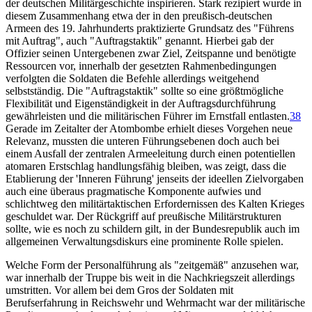
der deutschen Militärgeschichte inspirieren. Stark rezipiert wurde in
diesem Zusammenhang etwa der in den preußisch-deutschen
Armeen des 19. Jahrhunderts praktizierte Grundsatz des "Führens
mit Auftrag", auch "Auftragstaktik" genannt. Hierbei gab der
Offizier seinen Untergebenen zwar Ziel, Zeitspanne und benötigte
Ressourcen vor, innerhalb der gesetzten Rahmenbedingungen
verfolgten die Soldaten die Befehle allerdings weitgehend
selbstständig. Die "Auftragstaktik" sollte so eine größtmögliche
Flexibilität und Eigenständigkeit in der Auftragsdurchführung
gewährleisten und die militärischen Führer im Ernstfall entlasten.
38
Gerade im Zeitalter der Atombombe erhielt dieses Vorgehen neue
Relevanz, mussten die unteren Führungsebenen doch auch bei
einem Ausfall der zentralen Armeeleitung durch einen potentiellen
atomaren Erstschlag handlungsfähig bleiben, was zeigt, dass die
Etablierung der 'Inneren Führung' jenseits der ideellen Zielvorgaben
auch eine überaus pragmatische Komponente aufwies und
schlichtweg den militärtaktischen Erfordernissen des Kalten Krieges
geschuldet war. Der Rückgriff auf preußische Militärstrukturen
sollte, wie es noch zu schildern gilt, in der Bundesrepublik auch im
allgemeinen Verwaltungsdiskurs eine prominente Rolle spielen.
Welche Form der Personalführung als "zeitgemäß" anzusehen war,
war innerhalb der Truppe bis weit in die Nachkriegszeit allerdings
umstritten. Vor allem bei dem Gros der Soldaten mit
Berufserfahrung in Reichswehr und Wehrmacht war der militärische