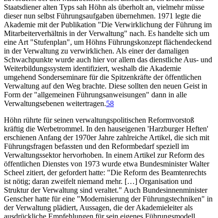
Staatsdiener alten Typs sah Höhn als überholt an, vielmehr müsse
dieser nun selbst Führungsaufgaben übernehmen. 1971 legte die
Akademie mit der Publikation "Die Verwirklichung der Führung im
Mitarbeiterverhältnis in der Verwaltung" nach. Es handelte sich um
eine Art "Stufenplan", um Höhns Führungskonzept flächendeckend
in der Verwaltung zu verwirklichen. Als einer der damaligen
Schwachpunkte wurde auch hier vor allem das dienstliche Aus- und
Weiterbildungssystem identifiziert, weshalb die Akademie
umgehend Sonderseminare für die Spitzenkräfte der öffentlichen
Verwaltung auf den Weg brachte. Diese sollten den neuen Geist in
Form der "allgemeinen Führungsanweisungen" dann in alle
Verwaltungsebenen weitertragen.
58
Höhn rührte für seinen verwaltungspolitischen Reformvorstoß
kräftig die Werbetrommel. In den hauseigenen 'Harzburger Heften'
erschienen Anfang der 1970er Jahre zahlreiche Artikel, die sich mit
Führungsfragen befassten und den Reformbedarf speziell im
Verwaltungssektor hervorhoben. In einem Artikel zur Reform des
öffentlichen Dienstes von 1973 wurde etwa Bundesminister Walter
Scheel zitiert, der gefordert hatte: "Die Reform des Beamtenrechts
ist nötig; daran zweifelt niemand mehr. […] Organisation und
Struktur der Verwaltung sind veraltet." Auch Bundesinnenminister
Genscher hatte für eine "Modernisierung der Führungstechniken" in
der Verwaltung plädiert, Aussagen, die der Akademieleiter als
ausdrückliche Empfehlungen für sein eigenes Führungsmodell