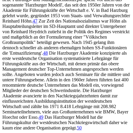
sogenannte 'Harzburger Modell', das seit den 1950er Jahren von der
Akademie für Führungskräfte der Wirtschaft e. V. in Bad Harzburg
gelehrt wurde, gegründet 1953 vom Staats- und Verwaltungsrechtler
Reinhard Höhn.
47
Zur Zeit des Nationalsozialismus war Höhn als
Hauptabteilungsleiter im SD-Hauptamt und direkter Untergebener
von Reinhard Heydrich zutiefst in die Politik des Regimes verstrickt
und maßgeblich an der Formulierung einer "Völkischen
Großraumpolitik" beteiligt gewesen. Nach 1945 gelang ihm
dennoch schneller als anderen ehemaligen hohen SS-Funktionären
die 'Entnazifizierung'.
48
Die Harzburger Akademie konzipierte als
erste westdeutsche Organisation systematisierte Lehrgänge für
Führungskräfte aus der Wirtschaft, mit denen primär das obere
Management deutscher Top-Unternehmen angesprochen werden
sollte. Angeboten wurden jedoch auch Seminare für die mittlere und
untere Führungsebene. Allein in den 1960er Jahren führten fast 400
renommierte deutsche Unternehmen das Modell ein, vorwiegend
Mitglieder der deutschen Schwerindustrie. Die Harzburger
Akademie avancierte in den Nachkriegsjahrzehnten damit zur
einflussreichsten Ausbildungsinstitution der westdeutschen
Wirtschaft und zählte bis 1971 8.418 Lehrgänge mit 208.982
Seminarteilnehmern, viele aus Großunternehmen wie BMW, Bayer
Hoechst oder Esso.
49
Das Harzburger Modell hat die
Führungskultur der westdeutschen Nachkriegswirtschaft daher wie
kaum eine andere Organisation geprägt.
50