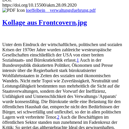
https://doi.org/10.15500/akm.28.09.2020
loeffelbein__verwaltungsfuehrung.pdf
Kollage aus Frontcovern.jpg
Unter dem Eindruck der wirtschaftlichen, politischen und sozialen
Krisen der 1970er Jahre wurden zahlreiche westeuropäische
Gesellschaften einschließlich der USA von einer breiten
Sozialstaats- und Bürokratiekritik erfasst.
1
Auch in der
Bundesrepublik diskutierten Politiker, Ökonomen und Presse
intensiv über die Regierbarkeit stark bürokratisierter
Wohlfahrtsstaaten in Zeiten des sozialen und ökonomischen
Wandels. Nicht mehr Topoi wie Zuverlässigkeit, Neutralität und
Leistungsfähigkeit bestimmten nun mehrheitlich die Sicht auf die
Staatsverwaltungen, sondern der Vorwurf der Ineffizienz,
Unfähigkeit und Unmenschlichkeit des Verwaltungs-'Apparats'
wurde konsensfähig. Die Bürokratie stelle eine Belastung für den
öffentlichen Haushalt dar, entspreche nicht den Bedürfnissen der
Bürger, sei schwerfällig und unflexibel, so der in allen politischen
Lagern weit verbreitete Tenor.
2
Auch die Beschäftigten im
öffentlichen Sektor standen nun zunehmend im Fadenkreuz der
Kritik: So geriet das althergebrachte Ideal des gewissenhaften,