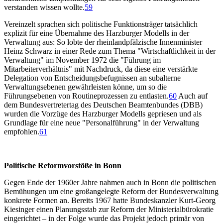
verstanden wissen wollte.
59
Vereinzelt sprachen sich politische Funktionsträger tatsächlich
explizit für eine Übernahme des Harzburger Modells in der
Verwaltung aus: So lobte der rheinlandpfälzische Innenminister
Heinz Schwarz in einer Rede zum Thema "Wirtschaftlichkeit in der
Verwaltung" im November 1972 die "Führung im
Mitarbeiterverhältnis" mit Nachdruck, da diese eine verstärkte
Delegation von Entscheidungsbefugnissen an subalterne
Verwaltungsebenen gewährleisten könne, um so die
Führungsebenen von Routineprozessen zu entlasten.
60
Auch auf
dem Bundesvertretertag des Deutschen Beamtenbundes (DBB)
wurden die Vorzüge des Harzburger Modells gepriesen und als
Grundlage für eine neue "Personalführung" in der Verwaltung
empfohlen.
61
Politische Reformvorstöße in Bonn
Gegen Ende der 1960er Jahre nahmen auch in Bonn die politischen
Bemühungen um eine großangelegte Reform der Bundesverwaltung
konkrete Formen an. Bereits 1967 hatte Bundeskanzler Kurt-Georg
Kiesinger einen Planungsstab zur Reform der Ministerialbürokratie
eingerichtet – in der Folge wurde das Projekt jedoch primär von