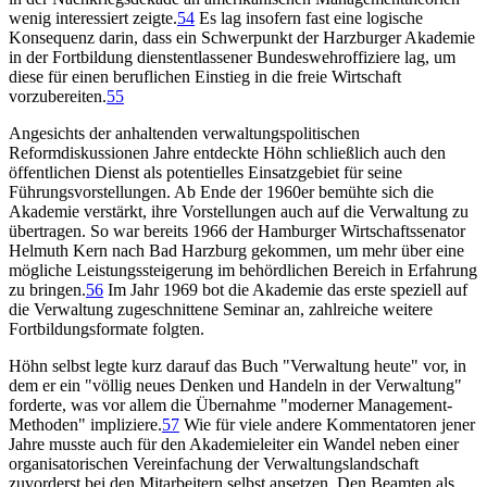
wenig interessiert zeigte.
54
Es lag insofern fast eine logische
Konsequenz darin, dass ein Schwerpunkt der Harzburger Akademie
in der Fortbildung dienstentlassener Bundeswehroffiziere lag, um
diese für einen beruflichen Einstieg in die freie Wirtschaft
vorzubereiten.
55
Angesichts der anhaltenden verwaltungspolitischen
Reformdiskussionen Jahre entdeckte Höhn schließlich auch den
öffentlichen Dienst als potentielles Einsatzgebiet für seine
Führungsvorstellungen. Ab Ende der 1960er bemühte sich die
Akademie verstärkt, ihre Vorstellungen auch auf die Verwaltung zu
übertragen. So war bereits 1966 der Hamburger Wirtschaftssenator
Helmuth Kern nach Bad Harzburg gekommen, um mehr über eine
mögliche Leistungssteigerung im behördlichen Bereich in Erfahrung
zu bringen.
56
Im Jahr 1969 bot die Akademie das erste speziell auf
die Verwaltung zugeschnittene Seminar an, zahlreiche weitere
Fortbildungsformate folgten.
Höhn selbst legte kurz darauf das Buch "Verwaltung heute" vor, in
dem er ein "völlig neues Denken und Handeln in der Verwaltung"
forderte, was vor allem die Übernahme "moderner Management-
Methoden" impliziere.
57
Wie für viele andere Kommentatoren jener
Jahre musste auch für den Akademieleiter ein Wandel neben einer
organisatorischen Vereinfachung der Verwaltungslandschaft
zuvorderst bei den Mitarbeitern selbst ansetzen. Den Beamten als