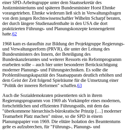
einer SPD-Arbeitsgruppe unter dem Staatssekretär des
Justizministeriums und späteren Bundesminister Horst Ehmke
vorangetrieben. Ehmke wiederum ließ sich in Verwaltungsfragen
von dem jungen Rechtswissenschaftler Wilhelm Scharpf beraten,
der durch längere Studienaufenthalte in den USA die dort
praktizierten Führungs- und Planungskonzepte kennengelernt
hatte.
62
1968 kam es daraufhin zur Bildung der Projektgruppe Regierungs-
und Verwaltungsreform (PRVR), die unter der Leitung des
Bundesministers des Innern, der Beteiligung des
Bundeskanzleramtes und weiterer Ressorts ein Reformprogramm
erarbeiten sollte – auch hier unter besonderer Berücksichtigung
moderner Planungs- und Führungstechniken. Es sollte die
Problemlösungskapazität des Staatsapparats deutlich erhöhen und
dem Geist der Zeit folgend Spielräume für die Umsetzung einer
"Politik der inneren Reformen" schaffen.
63
Auch die Sozialdemokraten präsentierten sich in ihrem
Regierungsprogramm von 1969 als Vorkämpfer eines modernen,
fortschrittlichen und effizienten Führungsstils, mit dem das
"überkommene hierarchisch-bürokratische Prinzip […] moderner
Teamarbeit Platz machen" müsse, so die SPD in einem
Planungspapier von 1969. Die elitäre Isolation des Beamtentums
gelte es aufzubrechen, für "Führungs-, Planungs- und