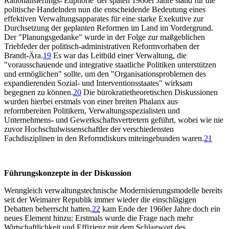
Rationalisierungs-'Euphorie' der späten 1960er Jahre stand für die
politische Handelnden nun die entscheidende Bedeutung eines
effektiven Verwaltungsapparates für eine starke Exekutive zur
Durchsetzung der geplanten Reformen im Land im Vordergrund.
Der "Planungsgedanke" wurde in der Folge zur maßgeblichen
Triebfeder der politisch-administrativen Reformvorhaben der
Brandt-Ära.
19
Es war das Leitbild einer Verwaltung, die
"vorausschauende und integrative staatliche Politiken unterstützen
und ermöglichen" sollte, um den "Organisationsproblemen des
expandierenden Sozial- und Interventionsstaates" wirksam
begegnen zu können.
20
Die bürokratietheoretischen Diskussionen
wurden hierbei erstmals von einer breiten Phalanx aus
reformbereiten Politikern, Verwaltungsspezialisten und
Unternehmens- und Gewerkschaftsvertretern geführt, wobei wie nie
zuvor Hochschulwissenschaftler der verschiedensten
Fachdisziplinen in den Reformdiskurs miteingebunden waren.
21
Führungskonzepte in der Diskussion
Wenngleich verwaltungstechnische Modernisierungsmodelle bereits
seit der Weimarer Republik immer wieder die einschlägigen
Debatten beherrscht hatten,
22
kam Ende der 1960er Jahre doch ein
neues Element hinzu: Erstmals wurde die Frage nach mehr
Wirtschaftlichkeit und Effizienz mit dem Schlagwort des