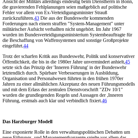
Ansicht der Militärs allerdings eindeutig beim Dienstherrn in Bonn,
die gravierenden Fehlplanungen seien maßgeblich auf politische
Fehler vor allem von Ex-Verteidigungsminister Strauß
zurückzuführen.
43
Die aus der Bundeswehr kommenden
Forderungen nach einem straffen "System-Management" unter
militärischer Aufsicht verhallten nicht ungehört. Im Jahr 1967
wurden im Bundesverteidigungsministerium Systembeauftragte für
die Beschaffung von Waffensystemen und sonstige Großprojekte
eingeführt.
44
Trotz der scharfen Kritik aus Bundeswehr, Politik und konservativer
Öffentlichkeit, die bis in die 1980er Jahre unvermindert anhielt,
45
setzte sich das Prinzip der 'Inneren Führung' in der Bundeswehr
letztendlich durch. Spürbare Verbesserungen in Ausbildung,
Organisation und Personalwesen führten in den frühen 1970er
Jahren zu einer allmählichen Akzeptanz des neuen Führungsmodells
und mit dem Erlass der zentralen Dienstvorschrift "ZDv 10/1"
wurden die grundlegenden Regeln und Aussagen der ,Inneren
Führung, erstmals auch klar und verbindlich fixiert.
46
Das Harzburger Modell
Eine exponierte Rolle in den verwaltungspolitischen Debatten um
neue Führungs- und Managementkonzepte spielte vor allem das