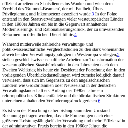
effizient arbeitenden Staatsdieners ins Wanken und wich dem
Zerrbild des 'Bummel-Beamten', der mit Faulheit, Über-
Privilegierung und Inkompetenz assoziiert wurde.
3
In der Folge
entstand in den Staatsverwaltungen vieler westeuropäischer Länder
in den 1980er Jahren ein bis in die Gegenwart anhaltender
Modernisierungs- und Rationalisierungsdruck, der zu umwälzenden
Reformen im öffentlichen Dienst führte.
4
Während mittlerweile zahlreiche verwaltungs- und
politikwissenschaftliche Vergleichsstudien zu den stark voneinander
abweichenden Verwaltungstypologien in Westeuropa vorliegen,
5
stellen geschichtswissenschaftliche Arbeiten zur Transformation der
westeuropäischen Staatsbürokratien in den Jahrzenten nach dem
Zweiten Weltkrieg bis heute ein Desiderat der Forschung dar. In den
vorliegenden Überblicksdarstellungen wird zumeist lediglich darauf
verwiesen, dass sich im Gegensatz zu den angelsächsischen
Ländern wie Großbritannien oder Neuseeland in der deutschen
Verwaltungslandschaft erst Anfang der 1990er Jahre ein
reformpolitisches Klima entfaltete und die bürokratischen Strukturen
unter einen anhaltenden Veränderungsdruck gerieten.
6
Es ist von der Forschung daher bislang kaum dem Umstand
Rechnung getragen worden, dass die Forderungen nach einer
größeren 'Leistungsfähigkeit' der Verwaltung und mehr 'Effizienz' in
der administrativen Praxis bereits in den 1960er Jahren die