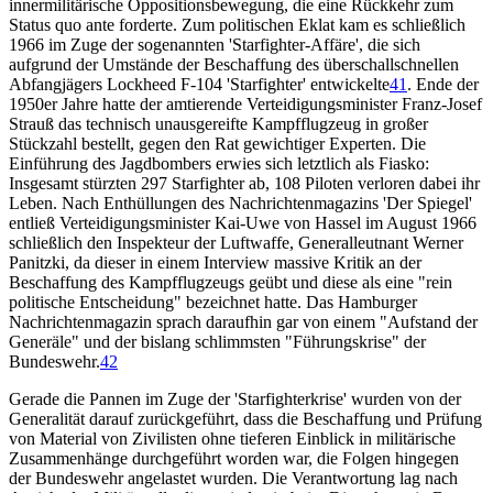
innermilitärische Oppositionsbewegung, die eine Rückkehr zum
Status quo ante forderte. Zum politischen Eklat kam es schließlich
1966 im Zuge der sogenannten 'Starfighter-Affäre', die sich
aufgrund der Umstände der Beschaffung des überschallschnellen
Abfangjägers Lockheed F-104 'Starfighter' entwickelte
41
. Ende der
1950er Jahre hatte der amtierende Verteidigungsminister Franz-Josef
Strauß das technisch unausgereifte Kampfflugzeug in großer
Stückzahl bestellt, gegen den Rat gewichtiger Experten. Die
Einführung des Jagdbombers erwies sich letztlich als Fiasko:
Insgesamt stürzten 297 Starfighter ab, 108 Piloten verloren dabei ihr
Leben. Nach Enthüllungen des Nachrichtenmagazins 'Der Spiegel'
entließ Verteidigungsminister Kai-Uwe von Hassel im August 1966
schließlich den Inspekteur der Luftwaffe, Generalleutnant Werner
Panitzki, da dieser in einem Interview massive Kritik an der
Beschaffung des Kampfflugzeugs geübt und diese als eine "rein
politische Entscheidung" bezeichnet hatte. Das Hamburger
Nachrichtenmagazin sprach daraufhin gar von einem "Aufstand der
Generäle" und der bislang schlimmsten "Führungskrise" der
Bundeswehr.
42
Gerade die Pannen im Zuge der 'Starfighterkrise' wurden von der
Generalität darauf zurückgeführt, dass die Beschaffung und Prüfung
von Material von Zivilisten ohne tieferen Einblick in militärische
Zusammenhänge durchgeführt worden war, die Folgen hingegen
der Bundeswehr angelastet wurden. Die Verantwortung lag nach