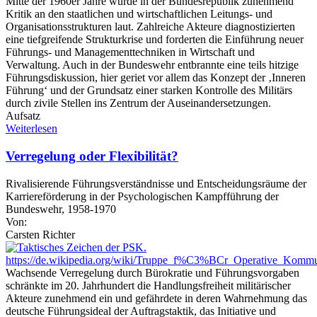
Mitte der 1960er Jahre wurde in der Bundesrepublik zunehmend
Kritik an den staatlichen und wirtschaftlichen Leitungs- und
Organisationsstrukturen laut. Zahlreiche Akteure diagnostizierten
eine tiefgreifende Strukturkrise und forderten die Einführung neuer
Führungs- und Managementtechniken in Wirtschaft und
Verwaltung. Auch in der Bundeswehr entbrannte eine teils hitzige
Führungsdiskussion, hier geriet vor allem das Konzept der ‚Inneren
Führung‘ und der Grundsatz einer starken Kontrolle des Militärs
durch zivile Stellen ins Zentrum der Auseinandersetzungen.
Aufsatz
Weiterlesen
Verregelung oder Flexibilität?
Rivalisierende Führungsverständnisse und Entscheidungsräume der
Karriereförderung in der Psychologischen Kampfführung der
Bundeswehr, 1958-1970
Von:
Carsten Richter
Wachsende Verregelung durch Bürokratie und Führungsvorgaben
schränkte im 20. Jahrhundert die Handlungsfreiheit militärischer
Akteure zunehmend ein und gefährdete in deren Wahrnehmung das
deutsche Führungsideal der Auftragstaktik, das Initiative und