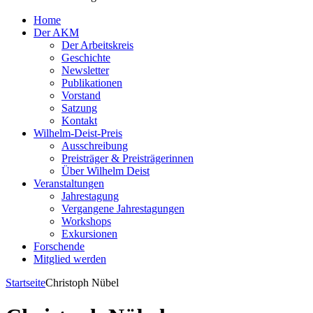
Home
Der AKM
Der Arbeitskreis
Geschichte
Newsletter
Publikationen
Vorstand
Satzung
Kontakt
Wilhelm-Deist-Preis
Ausschreibung
Preisträger & Preisträgerinnen
Über Wilhelm Deist
Veranstaltungen
Jahrestagung
Vergangene Jahrestagungen
Workshops
Exkursionen
Forschende
Mitglied werden
Startseite
Christoph Nübel