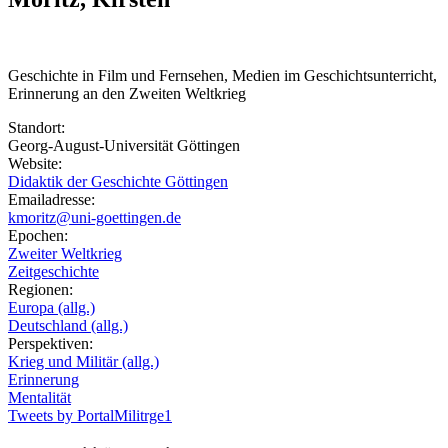
Geschichte in Film und Fernsehen, Medien im Geschichtsunterricht,
Erinnerung an den Zweiten Weltkrieg
Standort:
Georg-August-Universität Göttingen
Website:
Didaktik der Geschichte Göttingen
Emailadresse:
kmoritz@uni-goettingen.de
Epochen:
Zweiter Weltkrieg
Zeitgeschichte
Regionen:
Europa (allg.)
Deutschland (allg.)
Perspektiven:
Krieg und Militär (allg.)
Erinnerung
Mentalität
Tweets by PortalMilitrge1