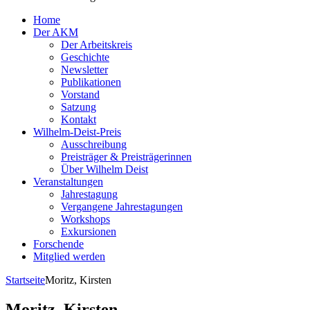
Home
Der AKM
Der Arbeitskreis
Geschichte
Newsletter
Publikationen
Vorstand
Satzung
Kontakt
Wilhelm-Deist-Preis
Ausschreibung
Preisträger & Preisträgerinnen
Über Wilhelm Deist
Veranstaltungen
Jahrestagung
Vergangene Jahrestagungen
Workshops
Exkursionen
Forschende
Mitglied werden
Startseite
Moritz, Kirsten
Moritz, Kirsten