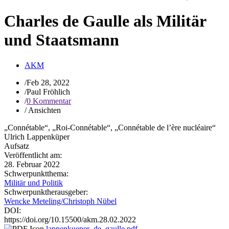
Charles de Gaulle als Militär
und Staatsmann
AKM
/
Feb 28, 2022
/
Paul Fröhlich
/
0 Kommentar
/
Ansichten
„Connétable“, „Roi-Connétable“, „Connétable de l’ère nucléaire“
Ulrich Lappenküper
Aufsatz
Veröffentlicht am:
28. Februar 2022
Schwerpunktthema:
Militär und Politik
Schwerpunktherausgeber:
Wencke Meteling/Christoph Nübel
DOI:
https://doi.org/10.15500/akm.28.02.2022
lappenkueper_de_gaulle.pdf