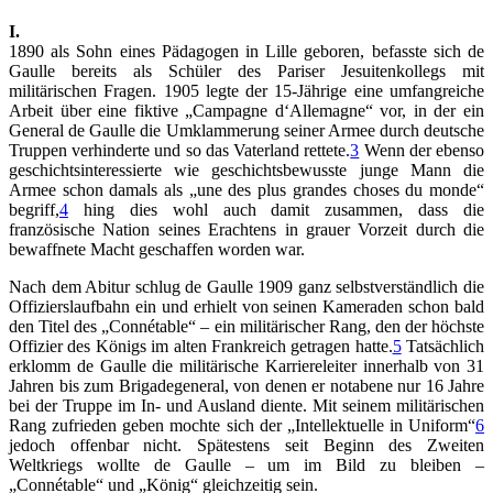
I.
1890 als Sohn eines Pädagogen in Lille geboren, befasste sich de
Gaulle bereits als Schüler des Pariser Jesuitenkollegs mit
militärischen Fragen. 1905 legte der 15-Jährige eine umfangreiche
Arbeit über eine fiktive „Campagne d‘Allemagne“ vor, in der ein
General de Gaulle die Umklammerung seiner Armee durch deutsche
Truppen verhinderte und so das Vaterland rettete.
3
Wenn der ebenso
geschichtsinteressierte wie geschichtsbewusste junge Mann die
Armee schon damals als „une des plus grandes choses du monde“
begriff,
4
hing dies wohl auch damit zusammen, dass die
französische Nation seines Erachtens in grauer Vorzeit durch die
bewaffnete Macht geschaffen worden war.
Nach dem Abitur schlug de Gaulle 1909 ganz selbstverständlich die
Offizierslaufbahn ein und erhielt von seinen Kameraden schon bald
den Titel des „Connétable“ – ein militärischer Rang, den der höchste
Offizier des Königs im alten Frankreich getragen hatte.
5
Tatsächlich
erklomm de Gaulle die militärische Karriereleiter innerhalb von 31
Jahren bis zum Brigadegeneral, von denen er notabene nur 16 Jahre
bei der Truppe im In- und Ausland diente. Mit seinem militärischen
Rang zufrieden geben mochte sich der „Intellektuelle in Uniform“
6
jedoch offenbar nicht. Spätestens seit Beginn des Zweiten
Weltkriegs wollte de Gaulle – um im Bild zu bleiben –
„Connétable“ und „König“ gleichzeitig sein.