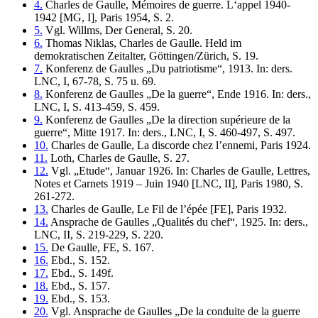
4.
Charles de Gaulle, Mémoires de guerre. L‘appel 1940-
1942 [MG, I], Paris 1954, S. 2.
5.
Vgl. Willms, Der General, S. 20.
6.
Thomas Niklas, Charles de Gaulle. Held im
demokratischen Zeitalter, Göttingen/Zürich, S. 19.
7.
Konferenz de Gaulles „Du patriotisme“, 1913. In: ders.
LNC, I, 67-78, S. 75 u. 69.
8.
Konferenz de Gaulles „De la guerre“, Ende 1916. In: ders.,
LNC, I, S. 413-459, S. 459.
9.
Konferenz de Gaulles „De la direction supérieure de la
guerre“, Mitte 1917. In: ders., LNC, I, S. 460-497, S. 497.
10.
Charles de Gaulle, La discorde chez l’ennemi, Paris 1924.
11.
Loth, Charles de Gaulle, S. 27.
12.
Vgl. „Etude“, Januar 1926. In: Charles de Gaulle, Lettres,
Notes et Carnets 1919 – Juin 1940 [LNC, II], Paris 1980, S.
261-272.
13.
Charles de Gaulle, Le Fil de l’épée [FE], Paris 1932.
14.
Ansprache de Gaulles „Qualités du chef“, 1925. In: ders.,
LNC, II, S. 219-229, S. 220.
15.
De Gaulle, FE, S. 167.
16.
Ebd., S. 152.
17.
Ebd., S. 149f.
18.
Ebd., S. 157.
19.
Ebd., S. 153.
20.
Vgl. Ansprache de Gaulles „De la conduite de la guerre