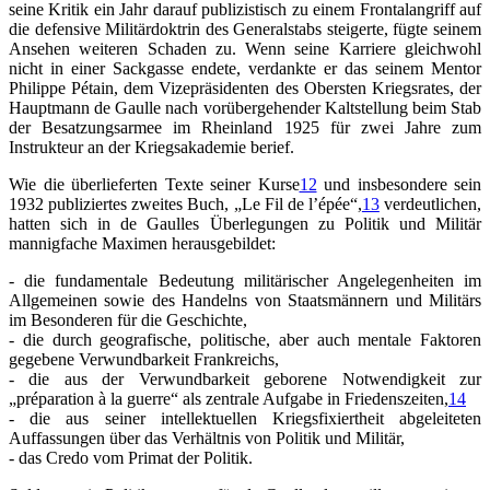
seine Kritik ein Jahr darauf publizistisch zu einem Frontalangriff auf
die defensive Militärdoktrin des Generalstabs steigerte, fügte seinem
Ansehen weiteren Schaden zu. Wenn seine Karriere gleichwohl
nicht in einer Sackgasse endete, verdankte er das seinem Mentor
Philippe Pétain, dem Vizepräsidenten des Obersten Kriegsrates, der
Hauptmann de Gaulle nach vorübergehender Kaltstellung beim Stab
der Besatzungsarmee im Rheinland 1925 für zwei Jahre zum
Instrukteur an der Kriegsakademie berief.
Wie die überlieferten Texte seiner Kurse
12
und insbesondere sein
1932 publiziertes zweites Buch, „Le Fil de l’épée“,
13
verdeutlichen,
hatten sich in de Gaulles Überlegungen zu Politik und Militär
mannigfache Maximen herausgebildet:
- die fundamentale Bedeutung militärischer Angelegenheiten im
Allgemeinen sowie des Handelns von Staatsmännern und Militärs
im Besonderen für die Geschichte,
- die durch geografische, politische, aber auch mentale Faktoren
gegebene Verwundbarkeit Frankreichs,
- die aus der Verwundbarkeit geborene Notwendigkeit zur
„préparation à la guerre“ als zentrale Aufgabe in Friedenszeiten,
14
- die aus seiner intellektuellen Kriegsfixiertheit abgeleiteten
Auffassungen über das Verhältnis von Politik und Militär,
- das Credo vom Primat der Politik.