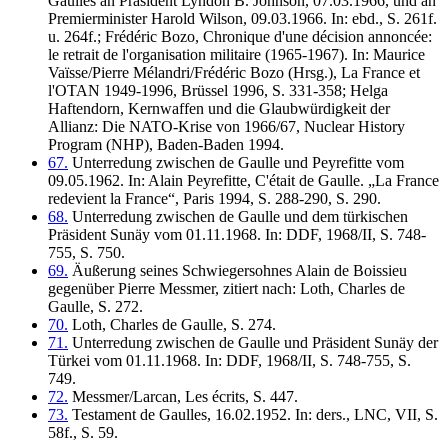
Gaulles an Präsident Lyndon B. Johnson, 07.03.1966, und an
Premierminister Harold Wilson, 09.03.1966. In: ebd., S. 261f.
u. 264f.; Frédéric Bozo, Chronique d'une décision annoncée:
le retrait de l'organisation militaire (1965-1967). In: Maurice
Vaïsse/Pierre Mélandri/Frédéric Bozo (Hrsg.), La France et
l'OTAN 1949-1996, Brüssel 1996, S. 331-358; Helga
Haftendorn, Kernwaffen und die Glaubwürdigkeit der
Allianz: Die NATO-Krise von 1966/67, Nuclear History
Program (NHP), Baden-Baden 1994.
67.
Unterredung zwischen de Gaulle und Peyrefitte vom
09.05.1962. In: Alain Peyrefitte, C'était de Gaulle. „La France
redevient la France“, Paris 1994, S. 288-290, S. 290.
68.
Unterredung zwischen de Gaulle und dem türkischen
Präsident Sunäy vom 01.11.1968. In: DDF, 1968/II, S. 748-
755, S. 750.
69.
Äußerung seines Schwiegersohnes Alain de Boissieu
gegenüber Pierre Messmer, zitiert nach: Loth, Charles de
Gaulle, S. 272.
70.
Loth, Charles de Gaulle, S. 274.
71.
Unterredung zwischen de Gaulle und Präsident Sunäy der
Türkei vom 01.11.1968. In: DDF, 1968/II, S. 748-755, S.
749.
72.
Messmer/Larcan, Les écrits, S. 447.
73.
Testament de Gaulles, 16.02.1952. In: ders., LNC, VII, S.
58f., S. 59.