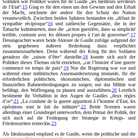
Soldaten wie Politiker waren für de Gaulle „les meilleurs serviteurs
de l‘Etat“.
15
Ging es für den einen um den Gewinn und den Erhalt
der Macht, zeichnete der andere für den Schutz der Nation
verantwortlich. Zwischen beiden Sphären bestanden ein „défaut de
sympathie réciproque“
16
und zahlreiche Gegensätze, die in der
Tatsache kulminierten, dass die „action guerrière, dans sa simplicité
terrible, contraste avec les détours propres à l‘art de gouverner“.
17
Desungeachtet waren beide Akteure de Gaulle zufolge aufgrund der
stets gegebenen äußeren Bedrohung dazu verpflichtet
zusammenzuarbeiten. Denn während der Krieg für den Soldaten
geradezu die „raison d’être“ darstellte,
18
konnte sich auch der
Politiker dieses Themas nicht entziehen, „car l’histoire d’une guerre
commence en temps de paix“.
19
Nur die Regierung war vor und
während einer militärischen Auseinandersetzung imstande, für die
erforderlichen politischen, ökonomischen, diplomatischen und
finanziellen Rahmenbedingungen zu sorgen; nur das Militär war
befähigt, den Waffengang zu planen und auszuführen.
20
Letztlich
bestimmte ihr Verhältnis in den Augen de Gaulles „deux règles
d’or“:
21
„La conduite de la guerre appartient à l’homme d’Etat, les
opérations sont le fait du militaire“.
22
Beide Normen waren
allerdings einer Grundregel unterworfen, dem Primat der Politik, der
sich auch auf die Festlegung der Strategie in Kriegs- und
Friedenszeiten erstreckte.
23
Als Idealzustand empfand es de Gaulle, wenn die politische und die