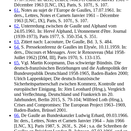
Décembre 1963 [LNC, IX], Paris, S. 107f., S. 107.
61.
Notes au sujet de l’Europe de Gaulles, 17.07.1961. In:
ders., Lettres, Notes et Carnets Janvier 1961 – Décembre
1963 [LNC, IX], Paris, S. 107f., S. 107.
62.
Unterredung zwischen de Gaulle und Alphand vom
24.05.1961. In: Hervé Alphand, L'étonnement d'être. Journal
(1939-1973), Paris 1977, S. 350-354, S. 351.
63.
Zitiert nach: Lacouture, De Gaulle, Bd. 3, S. 484.
64.
S. Pressekonferenz de Gaulles im Elysée, 10.11.1959. In:
ders., Discours et Messages. Avec le Renouveau (Mai 1958-
Juillet 1962) [DM, III], Paris 1970, S. 133-135.
65.
Vgl. Martin Koopmann, Das schwierige Bündnis. Die
deutsch-französischen Beziehungen und die Außenpolitik der
Bundesrepublik Deutschland 1958-1965, Baden-Baden 2000;
Ulrich Lappenküper, Die deutsch-französische
Sicherheitspartnerschaft zwischen Kommerz, Kontrolle und
europäischer Einigung. In: Jörn Leonhard (Hrsg.), Vergleich
und Verflechtung. Deutschland und Frankreich im 20.
Jahrhundert, Berlin 2015, S. 79-104; Wilfried Loth (Hrsg.),
Crises and Compromises: The European Project 1963–1969,
Baden-Baden, Brüssel 2001.
66.
De Gaulle an Bundeskanzler Ludwig Erhard, 09.03.1966.
In: ders., Lettres, Notes et Carnets Janvier 1964 – Juin 1966
[LNC, X], Paris 1987, S. 263f., S. 264 ; s.a. die Schreiben de