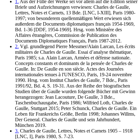
1.
Aus der Fülle der Werke sei vor allem auf die Edition seiner
Briefe und Aufzeichnungen verwiesen: Charles de Gaulle,
Lettres, Notes et Carnets, 13 Bde. [LNC, I-XIII], Paris 1980-
1997; von besonderem quellenmäßigen Wert erwiesen sich
außerdem die Documents diplomatiques français 1954-1969,
Bd. 1-36 [DDF, 1954-1969]. Hrsg. vom Ministère des
Affaires étrangères, Commission de Publication des
Documents Diplomatiques Français, Paris 1987-2012.
2.
Vgl. grundlegend Pierre Messmer/Alain Larcan, Les écrits
militaires de Charles de Gaulle. Essai d’analyse thématique,
Paris 1985; s.a. Alain Larcan, Armées et défense nationale.
Concepts constants et dominants de la pensée de Charles de
Gaulle. In: De Gaulle en son siècle. Actes des Journées
internationales tenues à l'UNESCO, Paris, 19-24 novembre
1990. Hrsg. vom Institut Charles de Gaulle, 7 Bde., Paris
1991/92, Bd. 4, S. 19-31. Aus der Reihe der biografischen
Studien über de Gaulle wurden folgende Bücher mit Gewinn
herangezogen: Jean Lacouture, De Gaulle, 3 Bde.,
Taschenbuchausgabe, Paris 1986; Wilfried Loth, Charles de
Gaulle, Stuttgart 2015; Peter Schunck, Charles de Gaulle. Ein
Leben für Frankreichs Größe, Berlin 1998; Johannes Willms,
Der General. Charles de Gaulle und sein Jahrhundert,
München 2019.
3.
Charles de Gaulle, Lettres, Notes et Carnets 1905 – 1918
[LNC, I], Paris 1980, S. 7-23.