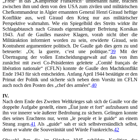
„Freie“ in das „Kämpfende Frankreich“ umbenannt hatte, brachen
zwischen ihm und dem von den USA zum zivilen und militärischen
Chefkommandeur in Algier ernannten General Henri Giraud heftige
Konflikte aus, weil Giraud den Krieg nur aus militärischer
Perspektive wahrnahm. Wie ein Spiegelbild des Streits wirkte ihr
Schlagabtausch nach Girauds eigenmächtiger Befreiung Korsikas
1943. Auf de Gaulles massive Klagen, vorab nicht über die
Militäraktion informiert worden zu sein, erwiderte Giraud, sein
Kontrahent argumentiere politisch. De Gaulle gab dies gern zu und
beteuerte: „Or, la guerre, c‘est une politique.“
39
Mit der
Übertragung der vollen Entscheidungsgewalt auf das von ihm
zunächst mit zwei Co-Präsidenten geleitete „Comité français de
libération nationale“ (CFLN) konnte de Gaulle den Machtkonflikt
Ende 1943 für sich entscheiden. Anfang April 1944 bestätigte er den
Primat der Politik und sicherte sich neben dem Vorsitz im CFLN
auch noch den Posten des „chef des armées“.
40
IV.
Nach dem Ende des Zweiten Weltkrieges sah sich de Gaulle vor die
doppelte Aufgabe gestellt, einen „État juste et fort“ aufzubauen und
ihn vor innerer wie äußerer Bedrohung zu sichern. Gelingen konnte
dies seines Erachtens nur, wenn „le peuple et le guide“ an einem
Strang zogen.
41
Als „guide“ sah er sich selbstverständlich selbst,
denn er wahrte die Souveränität und Würde Frankreichs.
42