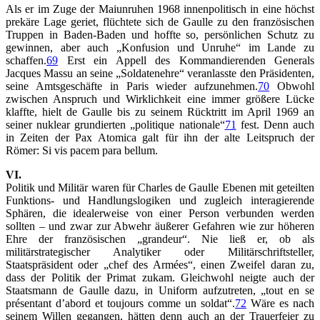
Als er im Zuge der Maiunruhen 1968 innenpolitisch in eine höchst
prekäre Lage geriet, flüchtete sich de Gaulle zu den französischen
Truppen in Baden-Baden und hoffte so, persönlichen Schutz zu
gewinnen, aber auch „Konfusion und Unruhe“ im Lande zu
schaffen.
69
Erst ein Appell des Kommandierenden Generals
Jacques Massu an seine „Soldatenehre“ veranlasste den Präsidenten,
seine Amtsgeschäfte in Paris wieder aufzunehmen.
70
Obwohl
zwischen Anspruch und Wirklichkeit eine immer größere Lücke
klaffte, hielt de Gaulle bis zu seinem Rücktritt im April 1969 an
seiner nuklear grundierten „politique nationale“
71
fest. Denn auch
in Zeiten der Pax Atomica galt für ihn der alte Leitspruch der
Römer: Si vis pacem para bellum.
VI.
Politik und Militär waren für Charles de Gaulle Ebenen mit geteilten
Funktions- und Handlungslogiken und zugleich interagierende
Sphären, die idealerweise von einer Person verbunden werden
sollten – und zwar zur Abwehr äußerer Gefahren wie zur höheren
Ehre der französischen „grandeur“. Nie ließ er, ob als
militärstrategischer Analytiker oder Militärschriftsteller,
Staatspräsident oder „chef des Armées“, einen Zweifel daran zu,
dass der Politik der Primat zukam. Gleichwohl neigte auch der
Staatsmann de Gaulle dazu, in Uniform aufzutreten, „tout en se
présentant d’abord et toujours comme un soldat“.
72
Wäre es nach
seinem Willen gegangen, hätten denn auch an der Trauerfeier zu