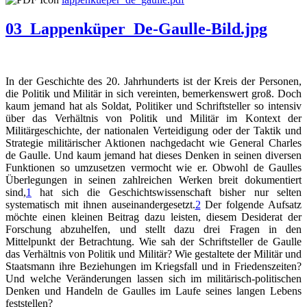
03_Lappenküper_De-Gaulle-Bild.jpg
In der Geschichte des 20. Jahrhunderts ist der Kreis der Personen,
die Politik und Militär in sich vereinten, bemerkenswert groß. Doch
kaum jemand hat als Soldat, Politiker und Schriftsteller so intensiv
über das Verhältnis von Politik und Militär im Kontext der
Militärgeschichte, der nationalen Verteidigung oder der Taktik und
Strategie militärischer Aktionen nachgedacht wie General Charles
de Gaulle. Und kaum jemand hat dieses Denken in seinen diversen
Funktionen so umzusetzen vermocht wie er. Obwohl de Gaulles
Überlegungen in seinen zahlreichen Werken breit dokumentiert
sind,
1
hat sich die Geschichtswissenschaft bisher nur selten
systematisch mit ihnen auseinandergesetzt.
2
Der folgende Aufsatz
möchte einen kleinen Beitrag dazu leisten, diesem Desiderat der
Forschung abzuhelfen, und stellt dazu drei Fragen in den
Mittelpunkt der Betrachtung. Wie sah der Schriftsteller de Gaulle
das Verhältnis von Politik und Militär? Wie gestaltete der Militär und
Staatsmann ihre Beziehungen im Kriegsfall und in Friedenszeiten?
Und welche Veränderungen lassen sich im militärisch-politischen
Denken und Handeln de Gaulles im Laufe seines langen Lebens
feststellen?