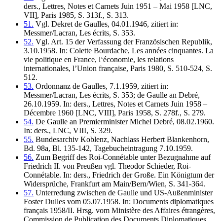
ders., Lettres, Notes et Carnets Juin 1951 – Mai 1958 [LNC,
VII], Paris 1985, S. 313f., S. 313.
51.
Vgl. Dekret de Gaulles, 04.01.1946, zitiert in:
Messmer/Lacran, Les écrits, S. 353.
52.
Vgl. Art. 15 der Verfassung der Französischen Republik,
3.10.1958. In: Colette Bourdache, Les années cinquantes. La
vie politique en France, l‘économie, les relations
internationales, l’Union française, Paris 1980, S. 510-524, S.
512.
53.
Ordonnanz de Gaulles, 7.1.1959, zitiert in:
Messmer/Lacran, Les écrits, S. 353; de Gaulle an Debré,
26.10.1959. In: ders., Lettres, Notes et Carnets Juin 1958 –
Décembre 1960 [LNC, VIII], Paris 1958, S. 278f., S. 279.
54.
De Gaulle an Premierminister Michel Debré, 08.02.1960.
In: ders., LNC, VIII, S. 329.
55.
Bundesarchiv Koblenz, Nachlass Herbert Blankenhorn,
Bd. 98a, Bl. 135-142, Tagebucheintragung 7.10.1959.
56.
Zum Begriff des Roi-Connétable unter Bezugnahme auf
Friedrich II. von Preußen vgl. Theodor Schieder, Roi-
Connétable. In: ders., Friedrich der Große. Ein Königtum der
Widersprüche, Frankfurt am Main/Bern/Wien, S. 341-364.
57.
Unterredung zwischen de Gaulle und US-Außenminister
Foster Dulles vom 05.07.1958. In: Documents diplomatiques
français 1958/II. Hrsg. vom Ministère des Affaires étrangères,
Commission de Publication des Documents Diplomatiques