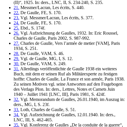
(II)“, 1925. In: ders., LNC, II, S. 234-240, S. 235.
21.
Messmer/Lacran, Les écrits, S. 440.
22.
De Gaulle, FE, S. 170.
23.
Vgl. Messmer/Lacran, Les écrits, S. 377.
24.
De Gaulle, FE, S. 170.
25.
Ebd., S. 174f.
26.
Vgl. Aufzeichnung de Gaulles, 1932. In: Eric Roussel,
Charles de Gaulle, Paris 2002, S. 987-992.
27.
Charles de Gaulle, Vers l’armée de metier [VAM], Paris
1934, S. 251.
28.
De Gaulle, VAM, S. 46.
29.
Vgl. de Gaulle, MG, I, S. 12.
30.
De Gaulle, VAM, S. 249.
31.
Allerdings veröffentlichte de Gaulle 1938 ein weiteres
Buch, mit dem er seinen Ruf als Militärexperte zu festigen
hoffte: Charles de Gaulle, La France et son armée, Paris 1938.
Zu seinen Motiven vgl. seine Antworten auf den Fragebogen
des Verlags Plon. In: ders., Lettres, Notes et Carnets Juin
1940 – Juillet 1941 [LNC, III], Paris 1981, S. 424f.
32.
Vgl. Memorandum de Gaulles, 26.01.1940, im Auszug in:
ders., MG, I, S. 23f.
33.
Loth, Charles de Gaulle, S. 51.
34.
Vgl. Aufzeichnung de Gaulles, 12.01.1940. In: ders.,
LNC, III, S. 462-465.
35.
Vgl. Konferenz de Gaulles „De la conduite de la guerre“,