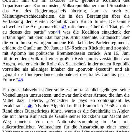
Obwohl ihm die im Oktober 1945 gebildete Koalition des
Tripartisme aus Kommunisten, Volksrepublikanern und Sozialisten
das Amt des Regierungschefs übertrug, kam es rasch zu
Meinungsverschiedenheiten, die in den Beratungen über die
Verfassung der Vierten Republik zum Bruch führte. De Gaulle
schwebte eine Art „monarchie“
43
mit einem „Chef de l’Etat, placé
au dessus des partis“ vor,
44
was die Koalition eingedenk der
Erfahrungen mit dem Etat français strikt ablehnte. Enttäuscht über
die vom ihm so wahrgenommene Rückkehr des Parteienregiments,
erklärte de Gaulle am 20. Januar 1946 seinen Rücktritt und zog sich
mit Aplomb ins politische Eremitendasein zurück: Am 16. Juni
führte er dem Volk mit einer großen Rede unmissverständlich vor
Augen, wie er sich die Rolle des Staatschefs in der neuen Republik
vorstellte: als alleiniger Inhaber der „pouvoir éxecutif“ und als
„garant de l’indépendance nationale et des traités conclus par la
France.“
45
Ein gutes Jahrzehnt später sollte es ihm tatsächlich gelingen, seine
Vorstellungen umzusetzen, und zwar dank einer Armee, die ihm die
Mittel dazu lieferte, „d‘encadrer le pays en contraignant les
récalcitrants.“
46
Als der Algerienkonflikt Frankreich 1958 an den
Rand eines Bürgerkriegs führte, waren es die Streitkräfte in Algier,
die mit ihrem Ruf nach de Gaulle seiner Rückkehr zur Macht den
Weg ebneten. Von der Nationalversammlung in Paris mit
außerordentlichen Vollmachten für die Ausarbeitung einer neuen