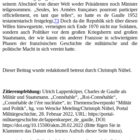
seinem Abschied von dieser Welt weder Präsidenten noch Minister
teilgenommen. „Seules, les Armées françaises pourront participer
officiellement, en tant que telles“, so hatte es de Gaulle 1952
testamentarisch festgelegt.
73
Doch da die Republik sich über diesen
Willen hinwegsetzte, verneigten sich Ende 1970 nicht nur Soldaten,
sondern auch Politiker vor dem großen Kriegsherrn und großen
Staatsmann, der wie kaum ein anderer Franzose in schwierigsten
Phasen der französischen Geschichte die militärische und die
politische Macht in sich vereint hatte.
Dieser Beitrag wurde redaktionell betreut durch Christoph Nübel.
Zitierempfehlung:
Ulrich Lappenküper, Charles de Gaulle als
Militär und Staatsmann. „Connétable“, „Roi-Connétable“,
„Connétable de l’ère nucléaire“, in: Themenschwerpunkt "Militär
und Politik", hg. von Wencke Meteling/Christoph Nübel, Portal
Militärgeschichte, 28. Februar 2022, URL: https://portal-
militaergeschichte.de/lappenkueper_de_gaulle, DOI:
https://doi.org/10.15500/akm.28.02.2022 (Bitte fügen Sie in
Klammern das Datum des letzten Aufrufs dieser Seite hinzu).