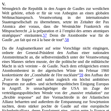
V.
Wenngleich die Republik in den Augen de Gaulles zur westlichen
Welt gehörte, erhob er für sie von Anbeginn an einen globalen
Weltmachtanspruch. Verantwortung in der internationalen
Staatengesellschaft zu übernehmen, setzte im Zeitalter der Pax
Atomica aber voraus, dass die Westmächte Frankreich ein
Mitspracherecht „à la préparation et à l’emploi des armes atomiques
stratégiques“ einräumten.
57
Denn die Atombombe war für de
Gaulle „un fait qui est à la base de tout“.
58
Da die Angloamerikaner auf seine Vorschläge nicht eingingen,
ordnete der General-Präsident den Aufbau einer nationalen
Atomstreitmacht an, die selbstverständlich unter der Verantwortung
eines Mannes stehen musste, der die politische und die militärische
Macht in sich vereinte – de Gaulle. Nach dem erfolgreichen ersten
Atombombentest in der algerischen Wüste im Februar 1960
konkretisierte der „Connétable de l'ère nucléaire“
59
den Aufbau der
„Force de frappe“ und nahm zugleich ein höchst ambitiöses
Programm zur außen- und sicherheitspolitischen Einigung Europas
in Angriff. Je unnachgiebiger die USA im Zuge der
verteidigungspolitischen Wende von der „massive retaliation“ zur
„flexible response“ auf ihre Vormachtrolle in der Atlantischen
Allianz beharrten und außerdem die Entspannung zur Sowjetunion
suchten, desto stärker pochte de Gaulle auf eine europäische
Sicherheitsallianz, deren Fundament eine „union entre la France et