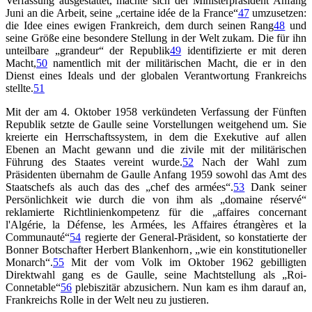
Verfassung ausgestattet, machte sich der Ministerpräsident Anfang
Juni an die Arbeit, seine „certaine idée de la France“
47
umzusetzen:
die Idee eines ewigen Frankreich, dem durch seinen Rang
48
und
seine Größe eine besondere Stellung in der Welt zukam. Die für ihn
unteilbare „grandeur“ der Republik
49
identifizierte er mit deren
Macht,
50
namentlich mit der militärischen Macht, die er in den
Dienst eines Ideals und der globalen Verantwortung Frankreichs
stellte.
51
Mit der am 4. Oktober 1958 verkündeten Verfassung der Fünften
Republik setzte de Gaulle seine Vorstellungen weitgehend um. Sie
kreierte ein Herrschaftssystem, in dem die Exekutive auf allen
Ebenen an Macht gewann und die zivile mit der militärischen
Führung des Staates vereint wurde.
52
Nach der Wahl zum
Präsidenten übernahm de Gaulle Anfang 1959 sowohl das Amt des
Staatschefs als auch das des „chef des armées“.
53
Dank seiner
Persönlichkeit wie durch die von ihm als „domaine réservé“
reklamierte Richtlinienkompetenz für die „affaires concernant
l'Algérie, la Défense, les Armées, les Affaires étrangères et la
Communauté“
54
regierte der General-Präsident, so konstatierte der
Bonner Botschafter Herbert Blankenhorn, „wie ein konstitutioneller
Monarch“.
55
Mit der vom Volk im Oktober 1962 gebilligten
Direktwahl gang es de Gaulle, seine Machtstellung als „Roi-
Connetable“
56
plebiszitär abzusichern. Nun kam es ihm darauf an,
Frankreichs Rolle in der Welt neu zu justieren.