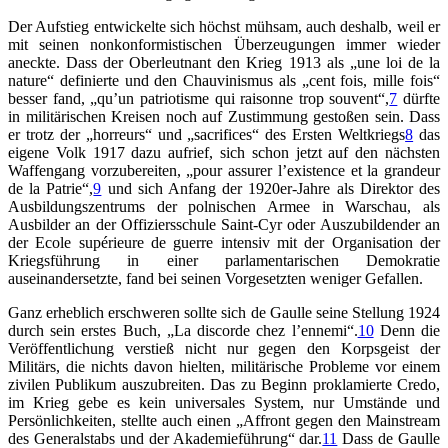
Der Aufstieg entwickelte sich höchst mühsam, auch deshalb, weil er
mit seinen nonkonformistischen Überzeugungen immer wieder
aneckte. Dass der Oberleutnant den Krieg 1913 als „une loi de la
nature“ definierte und den Chauvinismus als „cent fois, mille fois“
besser fand, „qu’un patriotisme qui raisonne trop souvent“,
7
dürfte
in militärischen Kreisen noch auf Zustimmung gestoßen sein. Dass
er trotz der „horreurs“ und „sacrifices“ des Ersten Weltkriegs
8
das
eigene Volk 1917 dazu aufrief, sich schon jetzt auf den nächsten
Waffengang vorzubereiten, „pour assurer l’existence et la grandeur
de la Patrie“,
9
und sich Anfang der 1920er-Jahre als Direktor des
Ausbildungszentrums der polnischen Armee in Warschau, als
Ausbilder an der Offiziersschule Saint-Cyr oder Auszubildender an
der Ecole supérieure de guerre intensiv mit der Organisation der
Kriegsführung in einer parlamentarischen Demokratie
auseinandersetzte, fand bei seinen Vorgesetzten weniger Gefallen.
Ganz erheblich erschweren sollte sich de Gaulle seine Stellung 1924
durch sein erstes Buch, „La discorde chez l’ennemi“.
10
Denn die
Veröffentlichung verstieß nicht nur gegen den Korpsgeist der
Militärs, die nichts davon hielten, militärische Probleme vor einem
zivilen Publikum auszubreiten. Das zu Beginn proklamierte Credo,
im Krieg gebe es kein universales System, nur Umstände und
Persönlichkeiten, stellte auch einen „Affront gegen den Mainstream
des Generalstabs und der Akademieführung“ dar.
11
Dass de Gaulle