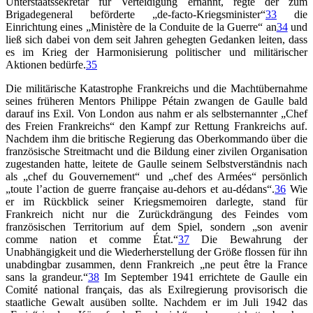
Unterstaatssekretär für Verteidigung ernannt, regte der zum
Brigadegeneral beförderte „de-facto-Kriegsminister“
33
die
Einrichtung eines „Ministère de la Conduite de la Guerre“ an
34
und
ließ sich dabei von dem seit Jahren gehegten Gedanken leiten, dass
es im Krieg der Harmonisierung politischer und militärischer
Aktionen bedürfe.
35
Die militärische Katastrophe Frankreichs und die Machtübernahme
seines früheren Mentors Philippe Pétain zwangen de Gaulle bald
darauf ins Exil. Von London aus nahm er als selbsternannter „Chef
des Freien Frankreichs“ den Kampf zur Rettung Frankreichs auf.
Nachdem ihm die britische Regierung das Oberkommando über die
französische Streitmacht und die Bildung einer zivilen Organisation
zugestanden hatte, leitete de Gaulle seinem Selbstverständnis nach
als „chef du Gouvernement“ und „chef des Armées“ persönlich
„toute l’action de guerre française au-dehors et au-dédans“.
36
Wie
er im Rückblick seiner Kriegsmemoiren darlegte, stand für
Frankreich nicht nur die Zurückdrängung des Feindes vom
französischen Territorium auf dem Spiel, sondern „son avenir
comme nation et comme État.“
37
Die Bewahrung der
Unabhängigkeit und die Wiederherstellung der Größe flossen für ihn
unabdingbar zusammen, denn Frankreich „ne peut être la France
sans la grandeur.“
38
Im September 1941 errichtete de Gaulle ein
Comité national français, das als Exilregierung provisorisch die
staatliche Gewalt ausüben sollte. Nachdem er im Juli 1942 das