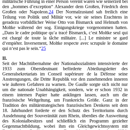
militärische Führung in einer Person vereint waren wie seinerzeit bei
den „hommes d’exception“ Alexander dem Großen, Friedrich dem
Großen oder Napoleon.
24
Der Normalzustand sah freilich eine
Teilung von Politik und Militär vor, wie sie seines Erachtens in
geradezu vorbildlicher Weise Otto von Bismarck und Helmuth von
Moltke während der sog. Einigungskriege vorgenommen hatten.
„Dans le cadre politique qu‘a tracé Bismarck, c‘est Moltke seul qui
est chargé de toute la tâche militaire. [...] Le ministre se gard
d‘empiéter. Inversement, Moltke respecte avec scrupule le domaine
qui n‘est pas le sein.“
25
II.
Seit der Machtübernahme der Nationalsozialisten intensivierte der
1933 zum Oberstleutnant beförderte Abteilungsleiter des
Generalsekretariats im Conseil supérieure de la Défense seine
Anstrengungen, die Dritte Republik vor den zunehmenden inneren
wie äußeren Gefahren zu warnen. De Gaulle sorgte sich nicht nur
um die nationale Unabhängigkeit, sondern, wie er schon 1932 in
einem internen Papier hatte anklingen lassen, auch um die
französische Weltgeltung, um Frankreichs Größe. Ganz in der
Tradition des militärstrategischen französischen Denkens seit dem
18. Jahrhundert forderte er den Schutz des Territoriums durch
Ausdehnung der Souveränität zum Rhein, überdies die Ausweitung
des Kolonialbesitzes und schließlich ein Programm gezielter
Gegenmachtbildung, wobei ihm ein Gleichgewichtssystem mit