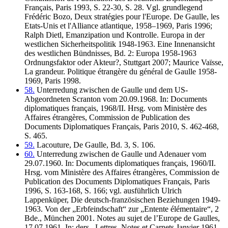
Français, Paris 1993, S. 22-30, S. 28. Vgl. grundlegend
Frédéric Bozo, Deux stratégies pour l'Europe. De Gaulle, les
Etats-Unis et l'Alliance atlantique, 1958–1969, Paris 1996;
Ralph Dietl, Emanzipation und Kontrolle. Europa in der
westlichen Sicherheitspolitik 1948-1963. Eine Innenansicht
des westlichen Bündnisses, Bd. 2: Europa 1958-1963
Ordnungsfaktor oder Akteur?, Stuttgart 2007; Maurice Vaïsse,
La grandeur. Politique étrangère du général de Gaulle 1958-
1969, Paris 1998.
58.
Unterredung zwischen de Gaulle und dem US-
Abgeordneten Scranton vom 20.09.1968. In: Documents
diplomatiques français, 1968/II. Hrsg. vom Ministère des
Affaires étrangères, Commission de Publication des
Documents Diplomatiques Français, Paris 2010, S. 462-468,
S. 465.
59.
Lacouture, De Gaulle, Bd. 3, S. 106.
60.
Unterredung zwischen de Gaulle und Adenauer vom
29.07.1960. In: Documents diplomatiques français, 1960/II.
Hrsg. vom Ministère des Affaires étrangères, Commission de
Publication des Documents Diplomatiques Français, Paris
1996, S. 163-168, S. 166; vgl. ausführlich Ulrich
Lappenküper, Die deutsch-französischen Beziehungen 1949-
1963. Von der „Erbfeindschaft“ zur „Entente élémentaire“, 2
Bde., München 2001. Notes au sujet de l’Europe de Gaulles,
17.07.1961. In: ders., Lettres, Notes et Carnets Janvier 1961 –