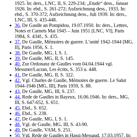
1925. In: ders., LNC, II, S. 229-234; „Etude“ dess., Januar
1926. In: ebd., S. 261-272; Aufzeichnung dess., 1933. In:
ebd., S. 370-372; Aufzeichnung dess., Juli 1939. In: ders.,
LNC, III, S. 435-448.
36.
De Gaulle an Pompidou, 19.07.1950. In: ders., Lettres,
Notes et Carnets Mai 1945 – Juin 1951 [LNC, VI], Paris
1984, S. 434f., S. 435.
37.
De Gaulle, Mémoires de guerre. L’unité 1942-1944 [MG,
II], Paris 1956, S. 1.
38.
De Gaulle, MG, I, S. 1.
39.
De Gaulle, MG, II, S. 145.
40.
Zur Ordonanz de Gaulles vom 04.04.1944 vgl.
Messmer/Lacran, Les écrits, S. 353 u. 448.
41.
De Gaulle, MG, II, S. 322.
42.
Vgl. Charles de Gaulle, Mémoires de guerre. Le Salut
1944-1946 [MG, III], Paris 1959, S. 88.
43.
De Gaulle, MG, III, S. 237.
44.
Rede de Gaulles in Bayeux, 16.06.1946. In: ders., MG,
III, S. 647-652, S. 651.
45.
Ebd., S. 652.
46.
Ebd., S. 238.
47.
De Gaulle, MG, I, S. 1.
48.
Vgl. de Gaulle, MG, III, S. 43-90.
49.
De Gaulle, VAM, S. 251.
50.
Vgl. Rede de Gaulles in Hassi-Messaud, 17.03.1957. In: