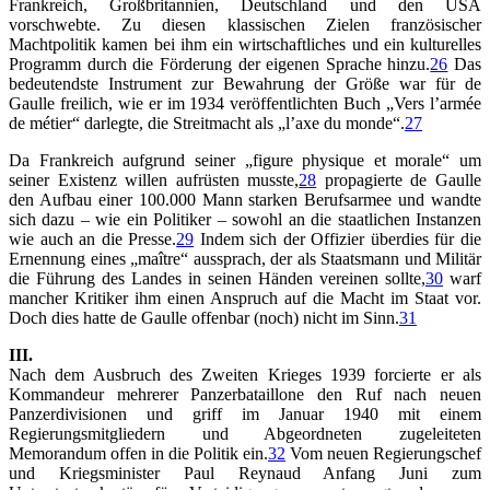
Frankreich, Großbritannien, Deutschland und den USA
vorschwebte. Zu diesen klassischen Zielen französischer
Machtpolitik kamen bei ihm ein wirtschaftliches und ein kulturelles
Programm durch die Förderung der eigenen Sprache hinzu.
26
Das
bedeutendste Instrument zur Bewahrung der Größe war für de
Gaulle freilich, wie er im 1934 veröffentlichten Buch „Vers l’armée
de métier“ darlegte, die Streitmacht als „l’axe du monde“.
27
Da Frankreich aufgrund seiner „figure physique et morale“ um
seiner Existenz willen aufrüsten musste,
28
propagierte de Gaulle
den Aufbau einer 100.000 Mann starken Berufsarmee und wandte
sich dazu – wie ein Politiker – sowohl an die staatlichen Instanzen
wie auch an die Presse.
29
Indem sich der Offizier überdies für die
Ernennung eines „maître“ aussprach, der als Staatsmann und Militär
die Führung des Landes in seinen Händen vereinen sollte,
30
warf
mancher Kritiker ihm einen Anspruch auf die Macht im Staat vor.
Doch dies hatte de Gaulle offenbar (noch) nicht im Sinn.
31
III.
Nach dem Ausbruch des Zweiten Krieges 1939 forcierte er als
Kommandeur mehrerer Panzerbataillone den Ruf nach neuen
Panzerdivisionen und griff im Januar 1940 mit einem
Regierungsmitgliedern und Abgeordneten zugeleiteten
Memorandum offen in die Politik ein.
32
Vom neuen Regierungschef
und Kriegsminister Paul Reynaud Anfang Juni zum