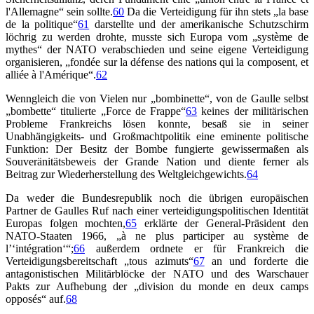
l'Allemagne“ sein sollte.
60
Da die Verteidigung für ihn stets „la base
de la politique“
61
darstellte und der amerikanische Schutzschirm
löchrig zu werden drohte, musste sich Europa vom „système de
mythes“ der NATO verabschieden und seine eigene Verteidigung
organisieren, „fondée sur la défense des nations qui la composent, et
alliée à l'Amérique“.
62
Wenngleich die von Vielen nur „bombinette“, von de Gaulle selbst
„bombette“ titulierte „Force de Frappe“
63
keines der militärischen
Probleme Frankreichs lösen konnte, besaß sie in seiner
Unabhängigkeits- und Großmachtpolitik eine eminente politische
Funktion: Der Besitz der Bombe fungierte gewissermaßen als
Souveränitätsbeweis der Grande Nation und diente ferner als
Beitrag zur Wiederherstellung des Weltgleichgewichts.
64
Da weder die Bundesrepublik noch die übrigen europäischen
Partner de Gaulles Ruf nach einer verteidigungspolitischen Identität
Europas folgen mochten,
65
erklärte der General-Präsident den
NATO-Staaten 1966, „à ne plus participer au système de
l’‘intégration‘“;
66
außerdem ordnete er für Frankreich die
Verteidigungsbereitschaft „tous azimuts“
67
an und forderte die
antagonistischen Militärblöcke der NATO und des Warschauer
Pakts zur Aufhebung der „division du monde en deux camps
opposés“ auf.
68