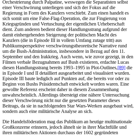
Orchestrierung durch Palpatine, weswegen die Separatisten selbst
einer Verschwörung unterliegen und sich der Fokus auf die
Regierung in Form des Kanzlers verschiebt. Zum einen handelt es
sich somit um eine False-Flag-Operation, die zur Fingierung von
Kriegsgründen und Vertuschung der eigentlichen Urheberschaft
dient. Zum anderen bedient dieser Handlungsstrang aufgrund der
damit einhergehenden Steigerung der politischen Macht des
Kanzlers (die in Episode III in vollem Umfang zutage tritt) aus
Publikumsperspektive verschwörungstheoretische Narrative rund
um die Bush-Administration, insbesondere in Bezug auf den 11.
September und den Irakkrieg. Auch wenn, wie zuvor gezeigt, in den
Filmen verbale Bezugnahmen auf Bush existieren, erdachte Lucas
diesen Handlungsstrang bereits 1993–1995 in Plot-Outlines,
[89]
die
in Episode I und II detailliert ausgearbeitet und visualisiert wurden.
Episode III baute lediglich auf Punkten auf, die bereits vor oder zu
Beginn von Bushs Präsidentschaft entwickelt worden waren. Eine
gewollte Referenz erscheint daher in diesem Zusammenhang
unwahrscheinlich. Allerdings übersteigt eine nähere Untersuchung
dieser Verschwörung nicht nur die gesetzten Parameter dieses
Beitrags, da sie in nachfolgenden Star Wars-Werken ausgebaut wird,
sondern auch eine militärische Analyse an sich.
Die Handelsföderation mag das Publikum an heutige multinationale
Großkonzerne erinnern, jedoch ähnelt sie in ihrer Machtfülle und
ihren militärischen Aktionen durchaus der 1602 gegründeten