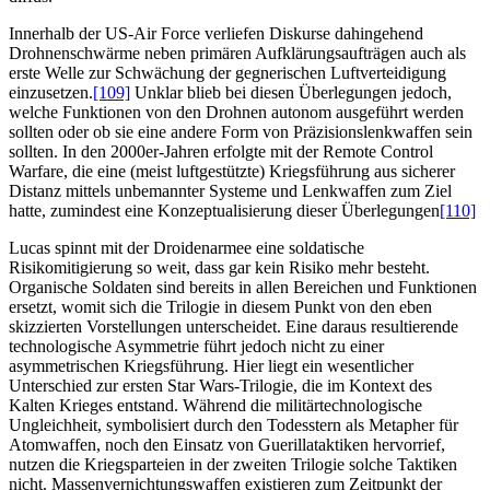
Innerhalb der US-Air Force verliefen Diskurse dahingehend
Drohnenschwärme neben primären Aufklärungsaufträgen auch als
erste Welle zur Schwächung der gegnerischen Luftverteidigung
einzusetzen.
[109]
Unklar blieb bei diesen Überlegungen jedoch,
welche Funktionen von den Drohnen autonom ausgeführt werden
sollten oder ob sie eine andere Form von Präzisionslenkwaffen sein
sollten. In den 2000er-Jahren erfolgte mit der Remote Control
Warfare, die eine (meist luftgestützte) Kriegsführung aus sicherer
Distanz mittels unbemannter Systeme und Lenkwaffen zum Ziel
hatte, zumindest eine Konzeptualisierung dieser Überlegungen
[110]
Lucas spinnt mit der Droidenarmee eine soldatische
Risikomitigierung so weit, dass gar kein Risiko mehr besteht.
Organische Soldaten sind bereits in allen Bereichen und Funktionen
ersetzt, womit sich die Trilogie in diesem Punkt von den eben
skizzierten Vorstellungen unterscheidet. Eine daraus resultierende
technologische Asymmetrie führt jedoch nicht zu einer
asymmetrischen Kriegsführung. Hier liegt ein wesentlicher
Unterschied zur ersten Star Wars-Trilogie, die im Kontext des
Kalten Krieges entstand. Während die militärtechnologische
Ungleichheit, symbolisiert durch den Todesstern als Metapher für
Atomwaffen, noch den Einsatz von Guerillataktiken hervorrief,
nutzen die Kriegsparteien in der zweiten Trilogie solche Taktiken
nicht. Massenvernichtungswaffen existieren zum Zeitpunkt der