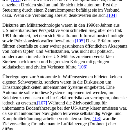
einzelnen Droiden sind an und für sich nicht autonom. Erst die
Steuerung durch einen Zentralcomputer befähigt sie im Verbund
dazu. Wenn die Verbindung abreist, deaktivieren sie sich.
[104]
Diskurse um Militärtechnologie waren in den 1990er-Jahren aus
US-amerikanischer Perspektive vom schnellen Sieg über den Irak
1991 dominiert, bei dem sich Stealth- und Informationstechnologie
sowie Präzisionslenkwaffen bewährten.
[105]
Diese Erfahrungen
führten ebenfalls zu einer weiter gesunkenen öffentlichen Akzeptanz
von hohen Opfer- und Verlustzahlen, was nicht nur politisch,
sondern auch innerhalb des US-Militärs zu einem verstärkten
Streben nach kurzen und begrenzten Kriegen mit geringen
soldatischen und zivilen Verlusten führte.
[106]
Überlegungen zur Autonomie in Waffensystemen bildeten keinen
eigenen Schwerpunkt, sondern waren in die Diskussion um
Einsatzmöglichkeiten unbemannter Systeme eingebettet. Eine
Autonomie sollte in diese Systeme implementiert werden, um
Soldaten zu entlasten und ihr Gefahrenrisiko zu verringern, ohne sie
jedoch zu ersetzen.
[107]
Während die Zielvorstellung für
unbemannte Bodenfahrzeuge bei der US-Army klarer umrissen war,
da sie mit autonomer Navigation teilweise selbständig Wege- und
Kampfmittelräumungsarbeiten verrichten sollten,
[108]
war die
Zielvorstellung für unbemannte Luftfahrzeuge (Drohnen) eher
diffus.