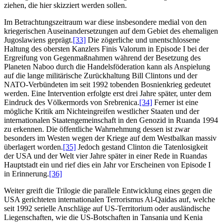
ziehen, die hier skizziert werden sollen.
Im Betrachtungszeitraum war diese insbesondere medial von den
kriegerischen Auseinandersetzungen auf dem Gebiet des ehemaligen
Jugoslawiens geprägt.
[33]
Die zögerliche und unentschlossene
Haltung des obersten Kanzlers Finis Valorum in Episode I bei der
Ergreifung von Gegenmaßnahmen während der Besetzung des
Planeten Naboo durch die Handelsföderation kann als Anspielung
auf die lange militärische Zurückhaltung Bill Clintons und der
NATO-Verbündeten im seit 1992 tobenden Bosnienkrieg gedeutet
werden. Eine Intervention erfolgte erst drei Jahre später, unter dem
Eindruck des Völkermords von Srebrenica.
[34]
Ferner ist eine
mögliche Kritik am Nichteingreifen westlicher Staaten und der
internationalen Staatengemeinschaft in den Genozid in Ruanda 1994
zu erkennen. Die öffentliche Wahrnehmung dessen ist zwar
besonders im Westen wegen der Kriege auf dem Westbalkan massiv
überlagert worden.
[35]
Jedoch gestand Clinton die Tatenlosigkeit
der USA und der Welt vier Jahre später in einer Rede in Ruandas
Hauptstadt ein und rief dies ein Jahr vor Erscheinen von Episode I
in Erinnerung.
[36]
Weiter greift die Trilogie die parallele Entwicklung eines gegen die
USA gerichteten internationalen Terrorismus Al-Qaidas auf, welche
seit 1992 serielle Anschläge auf US-Territorium oder ausländische
Liegenschaften, wie die US-Botschaften in Tansania und Kenia