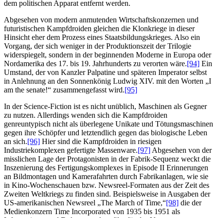
dem politischen Apparat entfernt werden.
Abgesehen von modern anmutenden Wirtschaftskonzernen und
futuristischen Kampfdroiden gleichen die Klonkriege in dieser
Hinsicht eher dem Prozess eines Staatsbildungskrieges. Also ein
Vorgang, der sich weniger in der Produktionszeit der Trilogie
widerspiegelt, sondern in der beginnenden Moderne in Europa oder
Nordamerika des 17. bis 19. Jahrhunderts zu verorten wäre.
[94]
Ein
Umstand, der von Kanzler Palpatine und späteren Imperator selbst
in Anlehnung an den Sonnenkönig Ludwig XIV. mit den Worten „I
am the senate!“ zusammengefasst wird.
[95]
In der Science-Fiction ist es nicht unüblich, Maschinen als Gegner
zu nutzen. Allerdings wenden sich die Kampfdroiden
genreuntypisch nicht als überlegene Unikate und Tötungsmaschinen
gegen ihre Schöpfer und letztendlich gegen das biologische Leben
an sich.
[96]
Hier sind die Kampfdroiden in riesigen
Industriekomplexen gefertigte Massenware.
[97]
Abgesehen von der
misslichen Lage der Protagonisten in der Fabrik-Sequenz weckt die
Inszenierung des Fertigungskomplexes in Episode II Erinnerungen
an Bildmontagen und Kamerafahrten durch Fabrikanlagen, wie sie
in Kino-Wochenschauen bzw. Newsreel-Formaten aus der Zeit des
Zweiten Weltkriegs zu finden sind. Beispielsweise in Ausgaben der
US-amerikanischen Newsreel „The March of Time,“
[98]
die der
Medienkonzern Time Incorporated von 1935 bis 1951 als