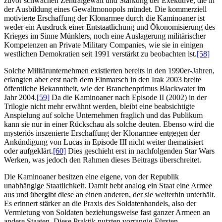
zuvor schwachen Zentralgewalt und Stärkung der Exekutive, die in
der Ausbildung eines Gewaltmonopols mündet. Die kommerziell
motivierte Erschaffung der Klonarmee durch die Kaminoaner ist
weder ein Ausdruck einer Entstaatlichung und Ökonomisierung des
Krieges im Sinne Münklers, noch eine Auslagerung militärischer
Kompetenzen an Private Military Companies, wie sie in einigen
westlichen Demokratien seit 1991 verstärkt zu beobachten ist.
[58]
Solche Militärunternehmen existierten bereits in den 1990er-Jahren,
erlangten aber erst nach dem Einmarsch in den Irak 2003 breite
öffentliche Bekanntheit, wie der Branchenprimus Blackwater im
Jahr 2004.
[59]
Da die Kaminoaner nach Episode II (2002) in der
Trilogie nicht mehr erwähnt werden, bleibt eine beabsichtigte
Anspielung auf solche Unternehmen fraglich und das Publikum
kann sie nur in einer Rückschau als solche deuten. Ebenso wird die
mysteriös inszenierte Erschaffung der Klonarmee entgegen der
Ankündigung von Lucas in Episode III nicht weiter thematisiert
oder aufgeklärt.
[60]
Dies geschieht erst in nachfolgenden Star Wars
Werken, was jedoch den Rahmen dieses Beitrags überschreitet.
Die Kaminoaner besitzen eine eigene, von der Republik
unabhängige Staatlichkeit. Damit hebt analog ein Staat eine Armee
aus und übergibt diese an einen anderen, der sie weiterhin unterhält.
Es erinnert stärker an die Praxis des Soldatenhandels, also der
Vermietung von Soldaten beziehungsweise fast ganzer Armeen an
andere Staaten. Diese Praktik nutzten vorrangig Fürsten