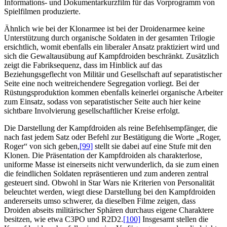
Informations- und Dokumentarkurzfilm für das Vorprogramm von
Spielfilmen produzierte.
Ähnlich wie bei der Klonarmee ist bei der Droidenarmee keine
Unterstützung durch organische Soldaten in der gesamten Trilogie
ersichtlich, womit ebenfalls ein liberaler Ansatz praktiziert wird und
sich die Gewaltausübung auf Kampfdroiden beschränkt. Zusätzlich
zeigt die Fabriksequenz, dass im Hinblick auf das
Beziehungsgeflecht von Militär und Gesellschaft auf separatistischer
Seite eine noch weitreichendere Segregation vorliegt. Bei der
Rüstungsproduktion kommen ebenfalls keinerlei organische Arbeiter
zum Einsatz, sodass von separatistischer Seite auch hier keine
sichtbare Involvierung gesellschaftlicher Kreise erfolgt.
Die Darstellung der Kampfdroiden als reine Befehlsempfänger, die
nach fast jedem Satz oder Befehl zur Bestätigung die Worte „Roger,
Roger“ von sich geben,
[99]
stellt sie dabei auf eine Stufe mit den
Klonen. Die Präsentation der Kampfdroiden als charakterlose,
uniforme Masse ist einerseits nicht verwunderlich, da sie zum einen
die feindlichen Soldaten repräsentieren und zum anderen zentral
gesteuert sind. Obwohl in Star Wars nie Kriterien von Personalität
beleuchtet werden, wiegt diese Darstellung bei den Kampfdroiden
andererseits umso schwerer, da dieselben Filme zeigen, dass
Droiden abseits militärischer Sphären durchaus eigene Charaktere
besitzen, wie etwa C3PO und R2D2.
[100]
Insgesamt stellen die