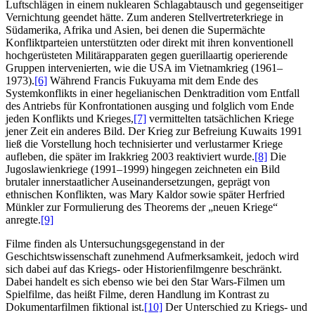
Luftschlägen in einem nuklearen Schlagabtausch und gegenseitiger
Vernichtung geendet hätte. Zum anderen Stellvertreterkriege in
Südamerika, Afrika und Asien, bei denen die Supermächte
Konfliktparteien unterstützten oder direkt mit ihren konventionell
hochgerüsteten Militärapparaten gegen guerillaartig operierende
Gruppen intervenierten, wie die USA im Vietnamkrieg (1961–
1973).
[6]
Während Francis Fukuyama mit dem Ende des
Systemkonflikts in einer hegelianischen Denktradition vom Entfall
des Antriebs für Konfrontationen ausging und folglich vom Ende
jeden Konflikts und Krieges,
[7]
vermittelten tatsächlichen Kriege
jener Zeit ein anderes Bild. Der Krieg zur Befreiung Kuwaits 1991
ließ die Vorstellung hoch technisierter und verlustarmer Kriege
aufleben, die später im Irakkrieg 2003 reaktiviert wurde.
[8]
Die
Jugoslawienkriege (1991–1999) hingegen zeichneten ein Bild
brutaler innerstaatlicher Auseinandersetzungen, geprägt von
ethnischen Konflikten, was Mary Kaldor sowie später Herfried
Münkler zur Formulierung des Theorems der „neuen Kriege“
anregte.
[9]
Filme finden als Untersuchungsgegenstand in der
Geschichtswissenschaft zunehmend Aufmerksamkeit, jedoch wird
sich dabei auf das Kriegs- oder Historienfilmgenre beschränkt.
Dabei handelt es sich ebenso wie bei den Star Wars-Filmen um
Spielfilme, das heißt Filme, deren Handlung im Kontrast zu
Dokumentarfilmen fiktional ist.
[10]
Der Unterschied zu Kriegs- und