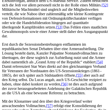
Exekutivorgan, ähnlich dem US-Marshal Service. Zudem betrachten
sich die Jedi vor allem personell nicht in der Rolle eines Militärs.
[52]
Militärische Machtmittel sind ungleich auf die Mitgliedswelten
verteilt, die wie Naboo über zahlenmäßig sehr kleine Kontingente
von Defensivformationen mit Ordnungskräftecharakter verfügen
oder wie die Handelsföderation hingegen auf quantitativ
überlegende Kampfdroiden setzen.
[53]
Das Fehlen eines staatlichen
Gewaltmonopols sowie einer Armee stellt daher den Ausgangspunkt
dar.
Erst durch die Sezessionsbestrebungen entflammen im
republikanischen Senat Debatten über eine Armeeaufstellung. Die
Lösung besteht darin, Kanzler Palpatine Notstandvollmachten zu
übertragen, der diese sogleich zur Aufstellung nutzt und die Armee
dabei namentlich als „Grand Army of the Republic“ etabliert.
[54]
Damit referenziert Star Wars direkt auf den gleichnamigen Verband
für Veteranen der Nordstaaten des US-Sezessionskrieges (1861–
1865), der sich später auch Südstaatlern öffnete,
[55]
aber auch auf
den Krieg selbst. Da Lucas angab, auch US-Geschichte rezipiert zu
haben, ohne dabei konkret zu werden,
[56]
ist dies auch aufgrund
der zuvor herausgearbeiteten Anlehnung der Galaktischen Republik
an die USA als eine bewusste Referenz zu betrachten.
Mit der Klonarmee und den über den Kriegsverlauf weiter
anwachsenden Vollmachten,
[57]
erfolgt eine Konsolidierung der