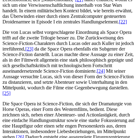
sich um eine Verwissenschaftlichung innerhalb von Star Wars
handelt. In einem militärischen Kontext bildet, wie bereits erwähnt,
das Überwinden einer durch einen Zentralcomputer gesteuerten
Droidenarmee in Episode I ein zentrales Handlungselement.
[22]
Die von Lucas selbst vorgeschlagene Einordnung als Space Opera
trifft auf die zweite Trilogie besser zu. Die Zurückweisung des
Science-Fiction-Charakters durch Lucas oder auch Kuller ist jedoch
irreführend,
[23]
da die Space Opera ebenfalls ein Subgenre der
Science-Fiction darstellt. Lucas machte diese Aussage zu einer Zeit,
als in der Filmwelt allgemein eine stark philosophisch geprägte und
sich gesellschaftskritisch mit technologischem Fortschritt
auseinandersetzende Science-Fiction dominierte.
[24]
Mit seiner
Aussage versuchte Lucas, sich von dieser Form der Science-Fiction
zu distanzieren, und setzte Abenteuer sowie Unterhaltung in den
Mittelpunkt, wodurch die Filme eine Gegenbewegung darstellen.
[25]
Die Space Opera ist Science-Fiction, die sich der Dramaturgie von
Horse Operas, einer Form des Westernfilms, bedient. Diese
zeichnen sich, neben einer Abenteuer- und Actionlastigkeit, durch
eine einfache Handlungsstruktur sowie eine starke Fokussierung auf
eine Hauptfigur oder einen sehr engen Personenkreis aus, deren
Interaktionen, insbesondere Liebesbeziehungen, im Mittelpunkt
stehen.
[26]
Dadurch entsteht eine ausgeprägte Figurenzentrierung