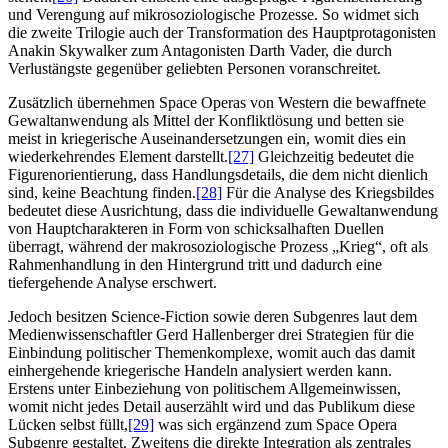
und Verengung auf mikrosoziologische Prozesse. So widmet sich
die zweite Trilogie auch der Transformation des Hauptprotagonisten
Anakin Skywalker zum Antagonisten Darth Vader, die durch
Verlustängste gegenüber geliebten Personen voranschreitet.
Zusätzlich übernehmen Space Operas von Western die bewaffnete
Gewaltanwendung als Mittel der Konfliktlösung und betten sie
meist in kriegerische Auseinandersetzungen ein, womit dies ein
wiederkehrendes Element darstellt.
[27]
Gleichzeitig bedeutet die
Figurenorientierung, dass Handlungsdetails, die dem nicht dienlich
sind, keine Beachtung finden.
[28]
Für die Analyse des Kriegsbildes
bedeutet diese Ausrichtung, dass die individuelle Gewaltanwendung
von Hauptcharakteren in Form von schicksalhaften Duellen
überragt, während der makrosoziologische Prozess „Krieg“, oft als
Rahmenhandlung in den Hintergrund tritt und dadurch eine
tiefergehende Analyse erschwert.
Jedoch besitzen Science-Fiction sowie deren Subgenres laut dem
Medienwissenschaftler Gerd Hallenberger drei Strategien für die
Einbindung politischer Themenkomplexe, womit auch das damit
einhergehende kriegerische Handeln analysiert werden kann.
Erstens unter Einbeziehung von politischem Allgemeinwissen,
womit nicht jedes Detail auserzählt wird und das Publikum diese
Lücken selbst füllt,
[29]
was sich ergänzend zum Space Opera
Subgenre gestaltet. Zweitens die direkte Integration als zentrales