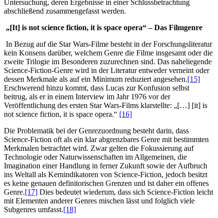
Untersuchung, deren Ergebnisse in einer Schlussbetrachtung
abschließend zusammengefasst werden.
„[It] is not science fiction, it is space opera“ – Das Filmgenre
In Bezug auf die Star Wars-Filme besteht in der Forschungsliteratur
kein Konsens darüber, welchem Genre die Filme insgesamt oder die
zweite Trilogie im Besonderen zuzurechnen sind. Das naheliegende
Science-Fiction-Genre wird in der Literatur entweder verneint oder
dessen Merkmale als auf ein Minimum reduziert angesehen.
[15]
Erschwerend hinzu kommt, dass Lucas zur Konfusion selbst
beitrug, als er in einem Interview im Jahr 1976 vor der
Veröffentlichung des ersten Star Wars-Films klarstellte: „[…] [it] is
not science fiction, it is space opera.“
[16]
Die Problematik bei der Genrezuordnung besteht darin, dass
Science-Fiction oft als ein klar abgrenzbares Genre mit bestimmten
Merkmalen betrachtet wird. Zwar gelten die Fokussierung auf
Technologie oder Naturwissenschaften im Allgemeinen, die
Imagination einer Handlung in ferner Zukunft sowie der Aufbruch
ins Weltall als Kernindikatoren von Science-Fiction, jedoch besitzt
es keine genauen definitorischen Grenzen und ist daher ein offenes
Genre.
[17]
Dies bedeutet wiederum, dass sich Science-Fiction leicht
mit Elementen anderer Genres mischen lässt und folglich viele
Subgenres umfasst.
[18]