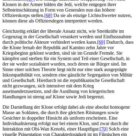
Klonen in der Armee bilden die Jedi, welche entgegen ihrer
Selbsteinschätzung in Form von Generalen nun das höhere
Offizierskorps stellen.
[68]
Da sie als einzige Lichtschwerter nutzen,
können diese als Offiziersdegen interpretiert werden.
Gleichzeitig erklärt der liberale Ansatz nicht, wie Streitkräfte im
Gegenzug in der Gesellschaft verankert werden und Einflussnahme
durch politische Akteure verhindert werden kann.
[69]
Dadurch, dass
die Klone fernab der Republik auf Kamino zehn Jahre vor
Kriegsbeginn geklont wurden, sind sie im Grunde Fremde. Sie
kämpfen und sterben für ein System und Teil einer Gesellschaft, in
der sie weder sozialisiert wurden, noch deren sie Bürger sind. Im
Sinne einer solchen Theorie liegt nicht nur eine stark ausgeprägte
Inkompatibilität vor, sondern eine gänzliche Segregation von Militär
und Gesellschaft. Hierdurch ist die republikanische Gesellschaft
nicht gezwungen, sich intensiver mit dem Krieg
auseinanderzusetzen, und die Ausübung von kriegerischen
Handlungen ist streng auf Klone sowie Jedi begrenzt.
Die Darstellung der Klone erfolgt dabei als eine absolut homogene
Masse an Soldaten, die durch ihre gleichen Rüstungen sowie
Gesichter in doppelter Hinsicht als uniform erscheinen. Eine
Individualisierung erfolgt nur bei einem Klon, und zwar durch die
Interaktion mit Obi-Wan Kenobi, einer Hauptfigur.
[70]
Solch eine
visuelle Präsentation von Charakterlosigkeit ist im Filmischen ein