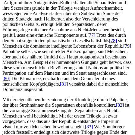
Aufgrund ihrer Antagonisten-Rolle erhalten die Separatisten und
ihre Sezessionsgründe in der Trilogie weniger Aufmerksamkeit,
weswegen eine Analyse stärker über den Subtext im Sinne der
dritten Strategie nach Hallberger, also der Verschleierung des
politischen Gehalts, erfolgt. Mit den Separatisten, deren
Führungsriege mit einer Ausnahme aus Nicht-Menschen besteht,
greift Lucas eine ethnische Komponente auf.
[77]
Trotz des durch
den Senat suggerierten pluralistischen Gesellschaftsbilds
[78]
sind
Menschen die dominante intelligente Lebensform der Republik.
[79]
Palpatine selbst, wie sein direkter Amtsvorgänger, sind Menschen,
aber auch das nähere Umfeld des Hauptprotagonisten besteht aus
Menschen. Am Beispiel der humanoiden Gungans geht hervor, dass
diese vom
menschlichen Bevölkerungsanteil Naboos an politischer
Partizipation auf dem Planeten und im Senat ausgeschlossen sind.
[80]
Die Klonarmee, erschaffen aus dem Genmaterial eines
menschlichen Kopfgeldjägers,
[81]
verstärkt dabei die menschliche
Dominanz insgesamt.
Mit der eigentlichen Inszenierung der Klonkriege durch Palpatine,
der über Strohmänner die Separatisten ebenfalls kontrolliert,
[82]
ist
die vorrangige Zusammensetzung der Separatisten aus Nicht-
Menschen wohl beabsichtigt. Mit der ersten Trilogie ist zwar
vorgegeben, dass das aus der Republik entstandene Imperium
visuell nur von Menschen bewohnt scheint.
[83]
Wie Sonnberger
jedoch feststellt, entledigt sich die zweite Trilogie gegen Ende der