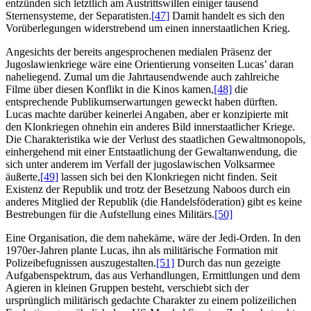
entzünden sich letztlich am Austrittswillen einiger tausend
Sternensysteme, der Separatisten.
[47]
Damit handelt es sich den
Vorüberlegungen widerstrebend um einen innerstaatlichen Krieg.
Angesichts der bereits angesprochenen medialen Präsenz der
Jugoslawienkriege wäre eine Orientierung vonseiten Lucas’ daran
naheliegend. Zumal um die Jahrtausendwende auch zahlreiche
Filme über diesen Konflikt in die Kinos kamen,
[48]
die
entsprechende Publikumserwartungen geweckt haben dürften.
Lucas machte darüber keinerlei Angaben, aber er konzipierte mit
den Klonkriegen ohnehin ein anderes Bild innerstaatlicher Kriege.
Die Charakteristika wie der Verlust des staatlichen Gewaltmonopols,
einhergehend mit einer Entstaatlichung der Gewaltanwendung, die
sich unter anderem im Verfall der jugoslawischen Volksarmee
äußerte,
[49]
lassen sich bei den Klonkriegen nicht finden. Seit
Existenz der Republik und trotz der Besetzung Naboos durch ein
anderes Mitglied der Republik (die Handelsföderation) gibt es keine
Bestrebungen für die Aufstellung eines Militärs.
[50]
Eine Organisation, die dem nahekäme, wäre der Jedi-Orden. In den
1970er-Jahren plante Lucas, ihn als militärische Formation mit
Polizeibefugnissen auszugestalten.
[51]
Durch das nun gezeigte
Aufgabenspektrum, das aus Verhandlungen, Ermittlungen und dem
Agieren in kleinen Gruppen besteht, verschiebt sich der
ursprünglich militärisch gedachte Charakter zu einem polizeilichen