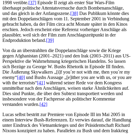
1998 verübte.
[37]
Episode II zeigt als erster Star Wars-Film
überhaupt politische Attentatsversuche durch Bombenanschläge,
und das gleich in der Anfangsszene.
[38]
Das Publikum könnte dies
mit den Doppelanschlägen vom 11. September 2001 in Verbindung
gebracht haben, da der Film circa acht Monate später in den Kinos
erschien. Jedoch erscheint eine Referenz vorheriger Anschläge als
plausibler, weil sich der Film zum Anschlagszeitpunkt in der
Endproduktion befand.
[39]
Von da an überstrahlten die Doppelanschläge sowie die Kriege
gegen Afghanistan (2001–2021) und den Irak (2003–2011) aus US-
Perspektive die Wahrnehmung kriegerischen Handelns. So lassen
sich Bezüge zu George W. Bushs Rhetorik in Episode III finden.
Die Äußerung Skywalkers „[i]f you´re not with me, then you´re my
enemy“
[40]
und Bushs Aussage „[e]ither you are with us, or you are
with the terrorists“
[41]
während seiner Rede vor dem Kongress
unmittelbar nach den Anschlägen, weisen starke Ähnlichkeiten auf.
Dies sind Punkte, die über den Subtext transportiert werden und
insbesondere von der Fachpresse als politischer Kommentar
verstanden wurden.
[42]
Lucas selbst bestritt zur Premiere von Episode III im Mai 2005 in
einem Interview Bush-Referenzen. Er verwies darauf, die Handlung
unter Eindruck des Vietnamkrieges und der Präsidentschaft Richard
Nixons konzipiert zu haben. Parallelen zu Bush und dem Irakkrieg