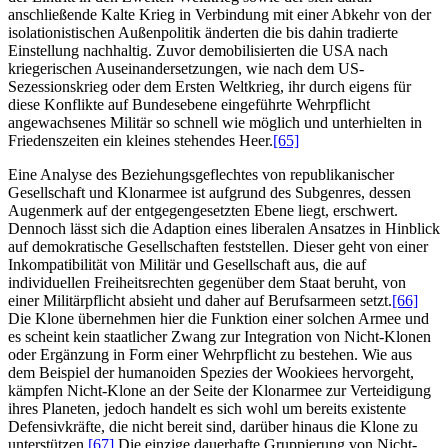
anschließende Kalte Krieg in Verbindung mit einer Abkehr von der
isolationistischen Außenpolitik änderten die bis dahin tradierte
Einstellung nachhaltig. Zuvor demobilisierten die USA nach
kriegerischen Auseinandersetzungen, wie nach dem US-
Sezessionskrieg oder dem Ersten Weltkrieg, ihr durch eigens für
diese Konflikte auf Bundesebene eingeführte Wehrpflicht
angewachsenes Militär so schnell wie möglich und unterhielten in
Friedenszeiten ein kleines stehendes Heer.
[65]
Eine Analyse des Beziehungsgeflechtes von republikanischer
Gesellschaft und Klonarmee ist aufgrund des Subgenres, dessen
Augenmerk auf der entgegengesetzten Ebene liegt, erschwert.
Dennoch lässt sich die Adaption eines liberalen Ansatzes in Hinblick
auf demokratische Gesellschaften feststellen. Dieser geht von einer
Inkompatibilität von Militär und Gesellschaft aus, die auf
individuellen Freiheitsrechten gegenüber dem Staat beruht, von
einer Militärpflicht absieht und daher auf Berufsarmeen setzt.
[66]
Die Klone übernehmen hier die Funktion einer solchen Armee und
es scheint kein staatlicher Zwang zur Integration von Nicht-Klonen
oder Ergänzung in Form einer Wehrpflicht zu bestehen. Wie aus
dem Beispiel der humanoiden Spezies der Wookiees hervorgeht,
kämpfen Nicht-Klone an der Seite der Klonarmee zur Verteidigung
ihres Planeten, jedoch handelt es sich wohl um bereits existente
Defensivkräfte, die nicht bereit sind, darüber hinaus die Klone zu
unterstützen.
[67]
Die einzige dauerhafte Gruppierung von Nicht-