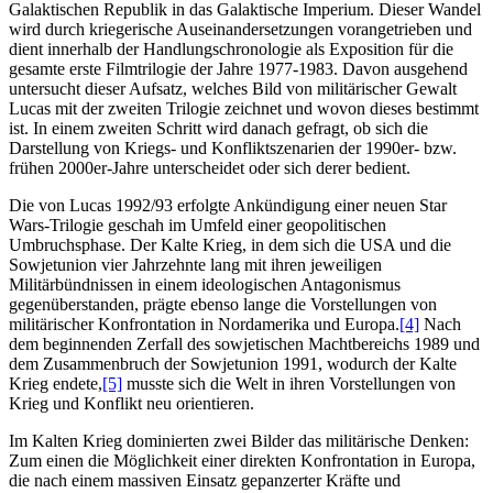
Galaktischen Republik in das Galaktische Imperium. Dieser Wandel
wird durch kriegerische Auseinandersetzungen vorangetrieben und
dient innerhalb der Handlungschronologie als Exposition für die
gesamte erste Filmtrilogie der Jahre 1977-1983. Davon ausgehend
untersucht dieser Aufsatz, welches Bild von militärischer Gewalt
Lucas mit der zweiten Trilogie zeichnet und wovon dieses bestimmt
ist. In einem zweiten Schritt wird danach gefragt, ob sich die
Darstellung von Kriegs- und Konfliktszenarien der 1990er‑ bzw.
frühen 2000er-Jahre unterscheidet oder sich derer bedient.
Die von Lucas 1992/93 erfolgte Ankündigung einer neuen Star
Wars-Trilogie geschah im Umfeld einer geopolitischen
Umbruchsphase. Der Kalte Krieg, in dem sich die USA und die
Sowjetunion vier Jahrzehnte lang mit ihren jeweiligen
Militärbündnissen in einem ideologischen Antagonismus
gegenüberstanden, prägte ebenso lange die Vorstellungen von
militärischer Konfrontation in Nordamerika und Europa.
[4]
Nach
dem beginnenden Zerfall des sowjetischen Machtbereichs 1989 und
dem Zusammenbruch der Sowjetunion 1991, wodurch der Kalte
Krieg endete,
[5]
musste sich die Welt in ihren Vorstellungen von
Krieg und Konflikt neu orientieren.
Im Kalten Krieg dominierten zwei Bilder das militärische Denken:
Zum einen die Möglichkeit einer direkten Konfrontation in Europa,
die nach einem massiven Einsatz gepanzerter Kräfte und