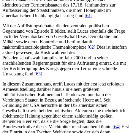
kleindeutscher Territorialstaaten des 17./18. Jahrhunderts zur
Aufbesserung der Staatsfinanzen, die ihren Höhepunkt im
amerikanischen Unabhängigkeitskrieg fand.
[61]
Mit der Aufrüstungsdebatte, die den zentralen politischen
Gegenstand von Episode II bildet, stellt Lucas ebenfalls die Frage
nach der Vereinbarkeit von Gesellschaft bzw. Demokratie und
Militär sowie deren Kontrolle und berührt damit
makromilitärsoziologische Themenkomplexe.
[62]
Dies ist insofern
aktuell gewesen, da Bush während des
Präsidentschaftswahlkampfes im Jahr 2000 und in seiner
anschließenden Regierungszeit für eine Aufrüstung eintrat, die mit
der Rechtfertigung des Kriegs gegen den Terror eine schnelle
Umsetzung fand.
[63]
In diesem Zusammenhang greift Lucas mit der erst jetzt erfolgten
Armeeaufstellung darüber hinaus in einem größeren
militärhistorischen Rahmen auch Tendenzen innerhalb der
Vereinigten Staaten in Bezug auf stehende Heere auf. Seit
Gründung der USA herrschte in der US-amerikanischen
Gesellschaft sowie bei den politischen Akteuren eine mehrheitlich
ablehnende Haltung gegenüber einem zahlenmäßig großen
stehenden Heer vor, da sie die Sorge hegten, dass die
Bundesexekutive dieses Machtmittel missbrauchen könnte.
[64]
Erst
der Eintritt in den Zweiten Weltkrieg sowie der sich daran