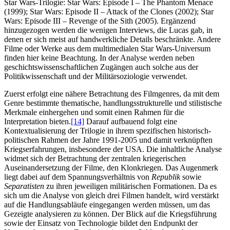
Star Wars-Trilogie: Star Wars: Episode I – The Phantom Menace
(1999); Star Wars: Episode II – Attack of the Clones (2002); Star
Wars: Episode III – Revenge of the Sith (2005). Ergänzend
hinzugezogen werden die wenigen Interviews, die Lucas gab, in
denen er sich meist auf handwerkliche Details beschränkte. Andere
Filme oder Werke aus dem multimedialen Star Wars-Universum
finden hier keine Beachtung. In der Analyse werden neben
geschichtswissenschaftlichen Zugängen auch solche aus der
Politikwissenschaft und der Militärsoziologie verwendet.
Zuerst erfolgt eine nähere Betrachtung des Filmgenres, da mit dem
Genre bestimmte thematische, handlungsstrukturelle und stilistische
Merkmale einhergehen und somit einen Rahmen für die
Interpretation bieten.
[14]
Darauf aufbauend folgt eine
Kontextualisierung der Trilogie in ihrem spezifischen historisch-
politischen Rahmen der Jahre 1991-2005 und damit verknüpften
Kriegserfahrungen, insbesondere der USA. Die inhaltliche Analyse
widmet sich der Betrachtung der zentralen kriegerischen
Auseinandersetzung der Filme, den Klonkriegen. Das Augenmerk
liegt dabei auf dem Spannungsverhältnis von
Republik
sowie
Separatisten
zu ihren jeweiligen militärischen Formationen. Da es
sich um die Analyse von gleich drei Filmen handelt, wird verstärkt
auf die Handlungsabläufe eingegangen werden müssen, um das
Gezeigte analysieren zu können. Der Blick auf die Kriegsführung
sowie der Einsatz von Technologie bildet den Endpunkt der