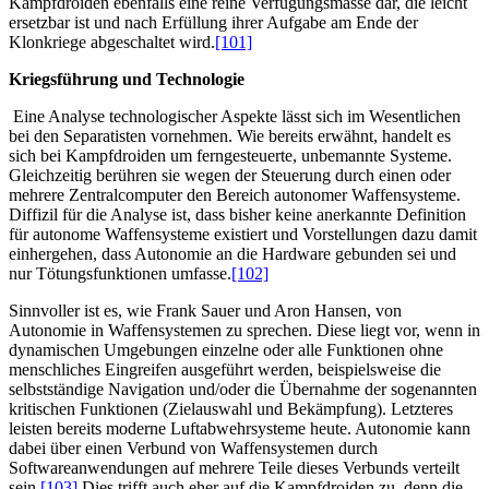
Kampfdroiden ebenfalls eine reine Verfügungsmasse dar, die leicht
ersetzbar ist und nach Erfüllung ihrer Aufgabe am Ende der
Klonkriege abgeschaltet wird.
[101]
Kriegsführung und Technologie
Eine Analyse technologischer Aspekte lässt sich im Wesentlichen
bei den Separatisten vornehmen. Wie bereits erwähnt, handelt es
sich bei Kampfdroiden um ferngesteuerte, unbemannte Systeme.
Gleichzeitig berühren sie wegen der Steuerung durch einen oder
mehrere Zentralcomputer den Bereich autonomer Waffensysteme.
Diffizil für die Analyse ist, dass bisher keine anerkannte Definition
für autonome Waffensysteme existiert und Vorstellungen dazu damit
einhergehen, dass Autonomie an die Hardware gebunden sei und
nur Tötungsfunktionen umfasse.
[102]
Sinnvoller ist es, wie Frank Sauer und Aron Hansen, von
Autonomie in Waffensystemen zu sprechen. Diese liegt vor, wenn in
dynamischen Umgebungen einzelne oder alle Funktionen ohne
menschliches Eingreifen ausgeführt werden, beispielsweise die
selbstständige Navigation und/oder die Übernahme der sogenannten
kritischen Funktionen (Zielauswahl und Bekämpfung). Letzteres
leisten bereits moderne Luftabwehrsysteme heute. Autonomie kann
dabei über einen Verbund von Waffensystemen durch
Softwareanwendungen auf mehrere Teile dieses Verbunds verteilt
sein.
[103]
Dies trifft auch eher auf die Kampfdroiden zu, denn die