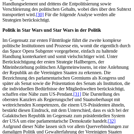
Handlungselement und drittens die Entpolitisierung sowie
Verschleierung des politischen Gehalts, wobei dies über den Subtext
transportiert wird.
[30]
Für die folgende Analyse werden alle
Strategien berücksichtigt.
Politik in Star Wars und Star Wars in der Politik
Im Gegensatz zur ersten Filmtrilogie führt die zweite komplexe
politische Institutionen und Prozesse ein, womit die eigentlich durch
das Space Opera Subgenre vorgegebene, einfach zu haltende
Handlung konterkariert und somit vielschichtiger wird. Unter
Berücksichtigung der ersten Strategie Hallbergers, der
Miteinbeziehung politischen Allgemeinwissens, ist eine Anlehnung
der Republik an die Vereinigten Staaten zu erkennen. Die
Bezeichnung des parlamentarischen Gremiums als Kongress und
später als Senat sowie die Präsentation des Senats als Institution, die
die individuellen Bedürfnisse der Mitgliedswelten berücksichtigt,
schaffen eine Nähe zum US-Pendant.
[31]
Die Darstellung des
obersten Kanzlers als Regierungschef und Staatsoberhaupt mit
weitreichenden Kompetenzen, die einem US-Präsidenten ähneln,
bestärkt diesen Eindruck, mit dem Unterschied, dass es sich bei der
Galaktischen Republik im Gegensatz zum präsidentiellen System
der USA um eine parlamentarische Demokratie handelt.
[32]
Aufgrund dieser Nähe lassen sich vor allem Querverbindungen zur
damaligen Politik und Gewalterfahrung der Vereinigten Staaten