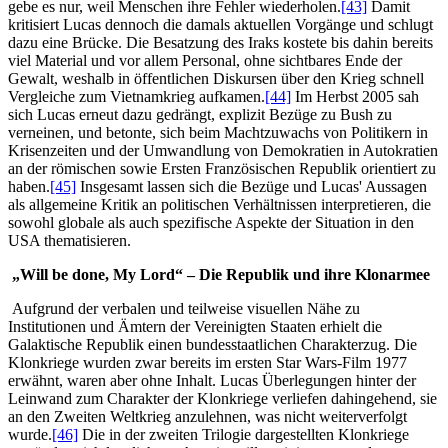
gebe es nur, weil Menschen ihre Fehler wiederholen.
[43]
Damit
kritisiert Lucas dennoch die damals aktuellen Vorgänge und schlugt
dazu eine Brücke. Die Besatzung des Iraks kostete bis dahin bereits
viel Material und vor allem Personal, ohne sichtbares Ende der
Gewalt, weshalb in öffentlichen Diskursen über den Krieg schnell
Vergleiche zum Vietnamkrieg aufkamen.
[44]
Im Herbst 2005 sah
sich Lucas erneut dazu gedrängt, explizit Bezüge zu Bush zu
verneinen, und betonte, sich beim Machtzuwachs von Politikern in
Krisenzeiten und der Umwandlung von Demokratien in Autokratien
an der römischen sowie Ersten Französischen Republik orientiert zu
haben.
[45]
Insgesamt lassen sich die Bezüge und Lucas' Aussagen
als allgemeine Kritik an politischen Verhältnissen interpretieren, die
sowohl globale als auch spezifische Aspekte der Situation in den
USA thematisieren.
„Will be done, My Lord“ – Die Republik und ihre Klonarmee
Aufgrund der verbalen und teilweise visuellen Nähe zu
Institutionen und Ämtern der Vereinigten Staaten erhielt die
Galaktische Republik einen bundesstaatlichen Charakterzug. Die
Klonkriege wurden zwar bereits im ersten Star Wars-Film 1977
erwähnt, waren aber ohne Inhalt. Lucas Überlegungen hinter der
Leinwand zum Charakter der Klonkriege verliefen dahingehend, sie
an den Zweiten Weltkrieg anzulehnen, was nicht weiterverfolgt
wurde.
[46]
Die in der zweiten Trilogie dargestellten Klonkriege