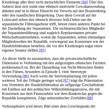
Klonkriege aller ihrer nicht menschlichen Elemente.
[84]
Über den
Subtext lässt sich somit eine ethnisch motivierte Gewaltanwendung
ableiten und ist in dieser Hinsicht ein Verweis auf den Bosnienkrieg
oder den ruandischen Bürgerkrieg. Dass diese Gewalt auf der
Leinwand neben den ethnisch diversen Jedi-Orden nur die
separatistische Führungsebene trifft, betont einen anderen Punkt bei
der Darstellung der Separatisten. Die nichtmenschlichen Mitglieder
der Separatistenführung sind zugleich Repräsentanten privater
Wirtschaftsunternehmen, womit die Separatisten, neben ehemaligen
Mitgliedswelten der Republik, vorwiegend aus Konzernen wie der
Handelsföderation bestehen, die vor den Klonkriegen sogar einen
eigenen Senator stellten.
[85]
An dieser Stelle ist anzumerken, dass die privatwirtschaftliche
Dimension in Verbindung mit den aufgezeigten ethnischen Facetten
problematisch ist. Bei der Darstellung von Nicht-Menschen finden
in den Filmen, besonders in Episode I, viele Stereotype
Verwendung.
[86]
Auch wenn die Stereotypisierung mit jedem
weiteren Teil der Trilogie geringer wird,
[87]
trägt die Präsentation
von Vertretern der Handelsföderation als raffgierige Geschäftsleute
mit Einfluss auf den politischen Willensbildungsprozess, die mit
Konzernen aus dem Finanzsektor wie dem Bankenclan gegen die
Republik konspirieren, Züge antisemitischer Zerrbilder.
[88]
Verkompliziert wird dieses Bild unter dem Gesichtspunkt der