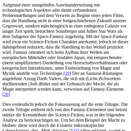
Aufgrund einer mangelnden Auseinandersetzung mit
technologischen Aspekten oder damit verbundenen
Problemstellungen und dem Verweis zu Beginn eines jeden Films,
dass die Handlung nicht in einer fortgeschriebenen Zukunft unserer
Gegenwart, sondern märchengleich in einer entlegenen Galaxie vor
langer Zeit spielt, betrachten Sonnberger und Jullier Star Wars als
dem Subgenre der Space-Fantasy zugehörig. Mit der Space-Fantasy
wird zwar ein Science-Fiction-Charakter anerkannt, jedoch ist dieser
dahingehend reduziert, dass die Handlung in das Weltall projiziert
wird. Fantasy orientiert sich beim Aufbau ihrer Welten am
europäischen Mittelalter oder feudalen Japan, mit entsprechender
(meist simplifizierter) Darstellung von Herrschaftsverhältnissen oder
kriegerischen Interaktionen, unter Einbeziehung von Magie und
Mystik anstelle von Technologie.
[19]
Der an Samurai-Rüstungen
angelehnte Anzug Darth Vaders, die sich mit (Licht‑)Schwertern
duellierenden (Jedi‑)Ritter und der Gebrauch der Macht, die als
Magie interpretiert werden kann, verweisen auf Fantasy-Elemente.
[20]
Dies verdeutlicht jedoch die Fokussierung auf die erste Trilogie. Die
zweite Trilogie entfernt sich von den Fantasy-Elementen und betont
stärker die Kernattribute der Science-Fiction, was in der folgenden
Analyse zu berücksichtigen ist. Um bei dem Beispiel der Macht zu
bleiben: diese wird durch die Existenz mikroskopischer
Lebensformen, den „Midi-chlorians,“
[21]
näher erläutert, womit es