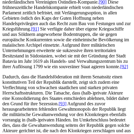
niederländischen Vereinigten Ostindien-Kompanie.
[90]
Diese
frühneuzeitliche Handelskompanie erhielt vom niederländischen
Parlament zeitlich befristet, mit Verlängerungsoption, in allen
Gebieten östlich des Kaps der Guten Hoffnung neben
Handelsprivilegien auch das Recht zum Bau von Festungen und zur
Kriegsführung.
[91]
Sie verfügte daher über eigene Kriegsschiffe
und aus Söldnern angeworbene Bodentruppen, die sie gegen
europäische Konkurrenten sowie die einheimische Bevölkerung im
malaiischen Archipel einsetzte. Aufgrund ihrer militärischen
Unternehmungen erweiterte sie sukzessive ihren territorialen
Besitzstand in Südostasien, wobei sie mit der Gründung der Stadt
Batavia im Jahr 1619 als Handels- und Verwaltungszentrum bis zu
ihrer Auflösung 1799 wie ein souveräner Staat agieren konnte.
[92]
Dadurch, dass die Handelsföderation mit ihrem Senatssitz einen
konstitutiven Teil der Republik darstellt, zeigt sich zudem eine
Verflechtung von schwachen staatlichen und starken privaten
Herrschaftsstrukturen. Die Tatsache, dass (halb-)private Akteure
eine Konsolidierung des Staates entschieden ablehnen, bildet daher
den Grund für ihre Sezession.
[93]
Aufgrund des zuvor
herausgearbeiteten fehlenden Gewaltmonopols der Republik liegt
die militärische Gewaltanwendung vor den Klonkriegen ebenfalls
vorrangig in (halb-)privaten Händen. Im Umkehrschluss bedeutet
dies, dass die Gewaltanwendung seitens der Republik gegen solche
Akteure gerichtet ist, die nach den Klonkriegen zerschlagen und aus