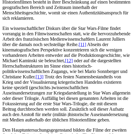
Historienfilmen besteht in ihrer Beschränkung auf einen bestimmten
geografischen Bereich und Zeitraum innerhalb der
Menschheitsgeschichte, womit sie einen Authentizitätsanspruch für
sich reklamieren.
Ein wissenschaftlicher Diskurs über die Star Wars-Filme findet
vorrangig in den Filmwissenschaften statt, wie die hervorzuhebende
Arbeit des französischen Medienwissenschaftlers Laurent Julliers
über die damals noch sechsteilige Reihe.
[11]
Abseits der
kinematografischen Perspektive konzentrieren sich die wenigen
vorhandenen Arbeiten entweder auf die Produktionsgeschichte, wie
Michael Kaminski sie beleuchtet,
[12]
oder auf die dargestellten
Herrschaftsstrukturen im Sinne eines historisch-
politikwissenschaftlichen Zugangs, wie bei Mario Sonnberger und
Christiane Kuller.
[13]
Trotz des festen Namensbestandteils von
Krieg und der Visualisierung kriegerischen Handelns existieren
keine speziell (geschichts-)wissenschaftlichen
Auseinandersetzungen zur Kriegsdarstellung in Star Wars allgemein
oder dieser Trilogie. Auffällig bei diesen genannten Arbeiten ist die
Fokussierung auf die erste Star Wars-Trilogie, die mit diesem
Beitrag durchbrochen werden soll. Zusätzlich soll dieser Aufsatz
auch den Anstoß für mehr (militär‑)historische Auseinandersetzung
mit Medien außerhalb der üblichen Historienfilme geben.
Den Hauptuntersuchungsgegenstand bilden die Filme der zweiten