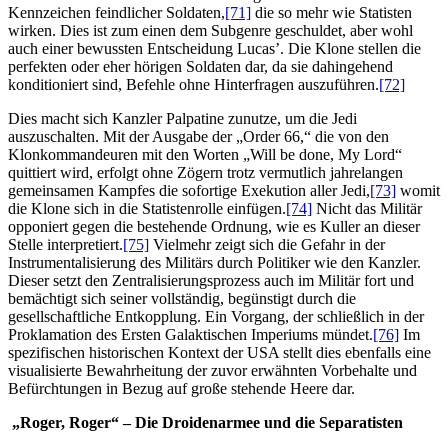
Kennzeichen feindlicher Soldaten,
[71]
die so mehr wie Statisten
wirken. Dies ist zum einen dem Subgenre geschuldet, aber wohl
auch einer bewussten Entscheidung Lucas’. Die Klone stellen die
perfekten oder eher hörigen Soldaten dar, da sie dahingehend
konditioniert sind, Befehle ohne Hinterfragen auszuführen.
[72]
Dies macht sich Kanzler Palpatine zunutze, um die Jedi
auszuschalten. Mit der Ausgabe der „Order 66,“ die von den
Klonkommandeuren mit den Worten „Will be done, My Lord“
quittiert wird, erfolgt ohne Zögern trotz vermutlich jahrelangen
gemeinsamen Kampfes die sofortige Exekution aller Jedi,
[73]
womit
die Klone sich in die Statistenrolle einfügen.
[74]
Nicht das Militär
opponiert gegen die bestehende Ordnung, wie es Kuller an dieser
Stelle interpretiert.
[75]
Vielmehr zeigt sich die Gefahr in der
Instrumentalisierung des Militärs durch Politiker wie den Kanzler.
Dieser setzt den Zentralisierungsprozess auch im Militär fort und
bemächtigt sich seiner vollständig, begünstigt durch die
gesellschaftliche Entkopplung. Ein Vorgang, der schließlich in der
Proklamation des Ersten Galaktischen Imperiums mündet.
[76]
Im
spezifischen historischen Kontext der USA stellt dies ebenfalls eine
visualisierte Bewahrheitung der zuvor erwähnten Vorbehalte und
Befürchtungen in Bezug auf große stehende Heere dar.
„Roger, Roger“ – Die Droidenarmee und die Separatisten