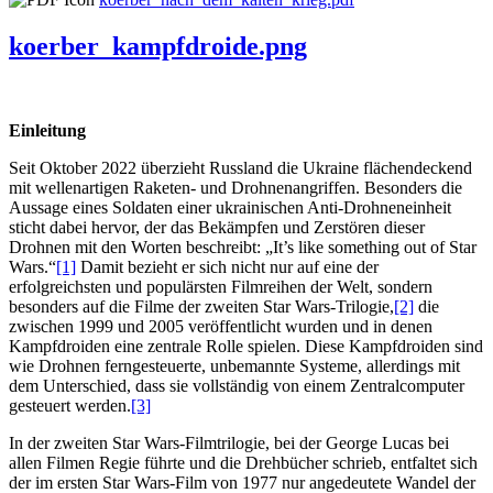
koerber_kampfdroide.png
Einleitung
Seit Oktober 2022 überzieht Russland die Ukraine flächendeckend
mit wellenartigen Raketen- und Drohnenangriffen. Besonders die
Aussage eines Soldaten einer ukrainischen Anti-Drohneneinheit
sticht dabei hervor, der das Bekämpfen und Zerstören dieser
Drohnen mit den Worten beschreibt: „It’s like something out of Star
Wars.“
[1]
Damit bezieht er sich nicht nur auf eine der
erfolgreichsten und populärsten Filmreihen der Welt, sondern
besonders auf die Filme der zweiten Star Wars-Trilogie,
[2]
die
zwischen 1999 und 2005 veröffentlicht wurden und in denen
Kampfdroiden eine zentrale Rolle spielen. Diese Kampfdroiden sind
wie Drohnen ferngesteuerte, unbemannte Systeme, allerdings mit
dem Unterschied, dass sie vollständig von einem Zentralcomputer
gesteuert werden.
[3]
In der zweiten Star Wars-Filmtrilogie, bei der George Lucas bei
allen Filmen Regie führte und die Drehbücher schrieb, entfaltet sich
der im ersten Star Wars-Film von 1977 nur angedeutete Wandel der