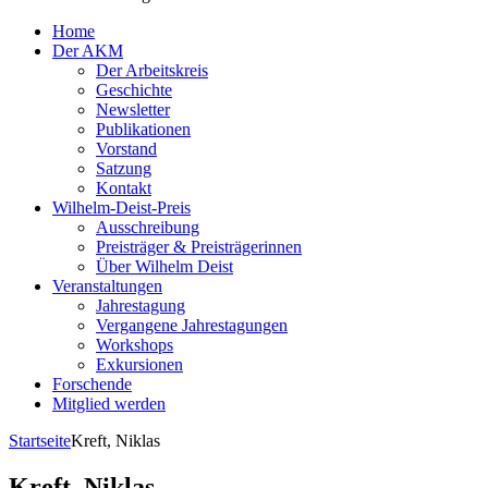
Home
Der AKM
Der Arbeitskreis
Geschichte
Newsletter
Publikationen
Vorstand
Satzung
Kontakt
Wilhelm-Deist-Preis
Ausschreibung
Preisträger & Preisträgerinnen
Über Wilhelm Deist
Veranstaltungen
Jahrestagung
Vergangene Jahrestagungen
Workshops
Exkursionen
Forschende
Mitglied werden
Startseite
Kreft, Niklas
Kreft, Niklas