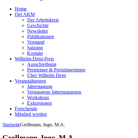
Home
Der AKM
Der Arbeitskreis
Geschichte
Newsletter
Publikationen
Vorstand
Satzung
Kontakt
Wilhelm-Deist-Preis
Ausschreibung
Preisträger & Preisträgerinnen
Über Wilhelm Deist
Veranstaltungen
Jahrestagung
Vergangene Jahrestagungen
Workshops
Exkursionen
Forschende
Mitglied werden
Startseite
Grellmann, Ingo, M.A.
Grellmann, Ingo, M.A.