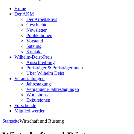
Home
Der AKM
Der Arbeitskreis
Geschichte
Newsletter
Publikationen
Vorstand
Satzung
Kontakt
Wilhelm-Deist-Preis
Ausschreibung
Preisträger & Preisträgerinnen
Über Wilhelm Deist
Veranstaltungen
Jahrestagung
Vergangene Jahrestagungen
Workshops
Exkursionen
Forschende
Mitglied werden
Startseite
Wirtschaft und Rüstung