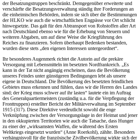
der Besatzungstruppen beschränkt. Demgegenüber erweiterte und
verschärfte die Besatzungsverwaltung ständig ihre Forderungen an
die einheimischen Behörden, indem sie sich über die Bestimmungen
der HLKO wie auch die wirtschaftlichen Engpässe vor Ort schlicht
hinwegsetzte. Das galt für den Abtransport von Rohstoffen aller Art
nach Deutschland ebenso wie für die Erhebung von Steuern und
weiteren Abgaben, um auf diese Weise die Kriegführung des
Reiches zu finanzieren. Sofern überhaupt Bedenken bestanden,
wurden diese stets „den eigenen Interessen untergeordnet“.
Ihr besonderes Augenmerk richtet die Autorin auf die prekäre
Versorgung mit Lebensmitteln im besetzten Nordfrankreich. „Es
kann in der Tat nicht angängig erscheinen, dass die Bevölkerung
unseres Feindes unter günstigeren Bedingungen lebt als unsere
eigene in Deutschland. Die Bevölkerung des besetzten feindlichen
Gebietes muss erkennen und fühlen, dass wir die Herren des Landes
sind; der Krieg muss schwer auf ihr lasten“ lautete ein im Auftrag
des Generalquartiermeisters (zuständig u.a. für die Verpflegung der
Fronttruppen) erstellter Bericht der Militärverwaltung im September
1915 (317). Diese Direktive verdeutlicht sowohl die enge
Verknüpfung zwischen der Versorgungslage in der Heimat und jener
in den okkupierten Territorien wie auch die Tatsache, dass Hunger
zu einer der „wirksamsten Waffen, die während des Ersten
Weltkriegs eingesetzt wurden“ (Anne Roerkohl), zählte. Besonders
verhängnisvoll für die französische Zivilbevölkerung wirkte sich der