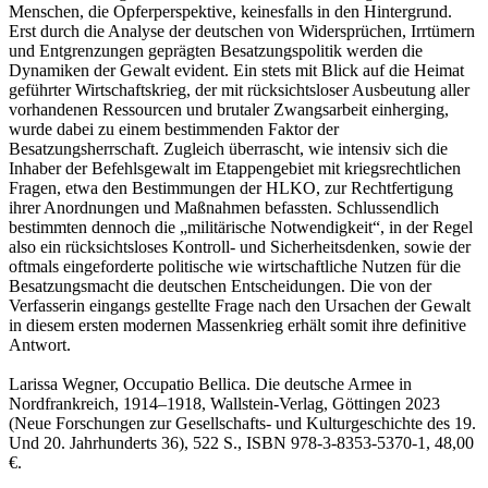
Menschen, die Opferperspektive, keinesfalls in den Hintergrund.
Erst durch die Analyse der deutschen von Widersprüchen, Irrtümern
und Entgrenzungen geprägten Besatzungspolitik werden die
Dynamiken der Gewalt evident. Ein stets mit Blick auf die Heimat
geführter Wirtschaftskrieg, der mit rücksichtsloser Ausbeutung aller
vorhandenen Ressourcen und brutaler Zwangsarbeit einherging,
wurde dabei zu einem bestimmenden Faktor der
Besatzungsherrschaft. Zugleich überrascht, wie intensiv sich die
Inhaber der Befehlsgewalt im Etappengebiet mit kriegsrechtlichen
Fragen, etwa den Bestimmungen der HLKO, zur Rechtfertigung
ihrer Anordnungen und Maßnahmen befassten. Schlussendlich
bestimmten dennoch die „militärische Notwendigkeit“, in der Regel
also ein rücksichtsloses Kontroll- und Sicherheitsdenken, sowie der
oftmals eingeforderte politische wie wirtschaftliche Nutzen für die
Besatzungsmacht die deutschen Entscheidungen. Die von der
Verfasserin eingangs gestellte Frage nach den Ursachen der Gewalt
in diesem ersten modernen Massenkrieg erhält somit ihre definitive
Antwort.
Larissa Wegner, Occupatio Bellica. Die deutsche Armee in
Nordfrankreich, 1914–1918, Wallstein-Verlag, Göttingen 2023
(Neue Forschungen zur Gesellschafts- und Kulturgeschichte des 19.
Und 20. Jahrhunderts 36), 522 S., ISBN 978-3-8353-5370-1, 48,00
€.