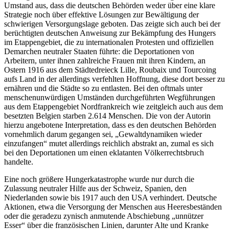
Umstand aus, dass die deutschen Behörden weder über eine klare
Strategie noch über effektive Lösungen zur Bewältigung der
schwierigen Versorgungslage geboten. Das zeigte sich auch bei der
berüchtigten deutschen Anweisung zur Bekämpfung des Hungers
im Etappengebiet, die zu internationalen Protesten und offiziellen
Demarchen neutraler Staaten führte: die Deportationen von
Arbeitern, unter ihnen zahlreiche Frauen mit ihren Kindern, an
Ostern 1916 aus dem Städtedreieck Lille, Roubaix und Tourcoing
aufs Land in der allerdings verfehlten Hoffnung, diese dort besser zu
ernähren und die Städte so zu entlasten. Bei den oftmals unter
menschenunwürdigen Umständen durchgeführten Wegführungen
aus dem Etappengebiet Nordfrankreich wie zeitgleich auch aus dem
besetzten Belgien starben 2.614 Menschen. Die von der Autorin
hierzu angebotene Interpretation, dass es den deutschen Behörden
vornehmlich darum gegangen sei, „Gewaltdynamiken wieder
einzufangen“ mutet allerdings reichlich abstrakt an, zumal es sich
bei den Deportationen um einen eklatanten Völkerrechtsbruch
handelte.
Eine noch größere Hungerkatastrophe wurde nur durch die
Zulassung neutraler Hilfe aus der Schweiz, Spanien, den
Niederlanden sowie bis 1917 auch den USA verhindert. Deutsche
Aktionen, etwa die Versorgung der Menschen aus Heeresbeständen
oder die geradezu zynisch anmutende Abschiebung „unnützer
Esser“ über die französischen Linien, darunter Alte und Kranke