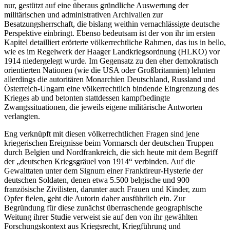
nur, gestützt auf eine überaus gründliche Auswertung der
militärischen und administrativen Archivalien zur
Besatzungsherrschaft, die bislang weithin vernachlässigte deutsche
Perspektive einbringt. Ebenso bedeutsam ist der von ihr im ersten
Kapitel detailliert erörterte völkerrechtliche Rahmen, das ius in bello,
wie es im Regelwerk der Haager Landkriegsordnung (HLKO) vor
1914 niedergelegt wurde. Im Gegensatz zu den eher demokratisch
orientierten Nationen (wie die USA oder Großbritannien) lehnten
allerdings die autoritären Monarchien Deutschland, Russland und
Österreich-Ungarn eine völkerrechtlich bindende Eingrenzung des
Krieges ab und betonten stattdessen kampfbedingte
Zwangssituationen, die jeweils eigene militärische Antworten
verlangten.
Eng verknüpft mit diesen völkerrechtlichen Fragen sind jene
kriegerischen Ereignisse beim Vormarsch der deutschen Truppen
durch Belgien und Nordfrankreich, die sich heute mit dem Begriff
der „deutschen Kriegsgräuel von 1914“ verbinden. Auf die
Gewalttaten unter dem Signum einer Franktireur-Hysterie der
deutschen Soldaten, denen etwa 5.500 belgische und 900
französische Zivilisten, darunter auch Frauen und Kinder, zum
Opfer fielen, geht die Autorin daher ausführlich ein. Zur
Begründung für diese zunächst überraschende geographische
Weitung ihrer Studie verweist sie auf den von ihr gewählten
Forschungskontext aus Kriegsrecht, Kriegführung und