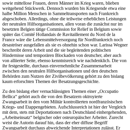
sowie mittellose Frauen, deren Männer im Krieg waren, blieben
weitgehend Stückwerk. Dennoch wurden bis Kriegsende etwa eine
halbe Million Menschen in Sammeltransporten nach Frankreich
abgeschoben. Allerdings, ohne die teilweise erheblichen Leistungen
der neutralen Hilfsorganisationen, allen voran die zunächst nur im
besetzten Belgien tätige Commission for Relief in Belgium sowie
später das Comité Hollandais de Ravitaillement du Nord de la
France wäre die Lebensmittelversorgung für Nordfrankreich noch
desaströser ausgefallen als sie es ohnehin schon war. Larissa Wegner
beschreibt deren Arbeit und die sie begleitenden politischen
Hindernisse und temporären Blockaden von deutscher, aber auch
von alliierter Seite, ebenso kenntnisreich wie nachdenklich. Die von
ihr festgestellte, durchaus einvernehmliche Zusammenarbeit
zwischen den neutralen Hilfsorganisationen und den deutschen
Behörden zum Nutzen der Zivilbevölkerung gehört zu den bislang
kaum erforschten Themen der Besatzungsgeschichte.
Zu den bislang eher vernachlässigten Themen einer „Occupatio
Bellica“ gehört auch die von den Besatzern oktroyierte
Zwangsarbeit in den vom Militär kontrollierten nordfranzösischen
Kriegs- und Etappengebieten. Aufschlussreich ist hier der Vergleich
mit dem, stets mit Deportationen nach Deutschland einhergehenden,
„Arbeitseinsatz“ belgischer oder osteuropäischer Arbeiter. Zurecht
weist die Autorin darauf hin, dass der eher diffuse Begriff
Zwangsarbeit durchaus abweichende Interpretationen zulässt. Er