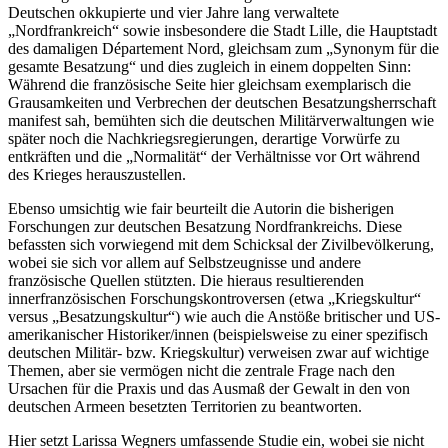
Deutschen okkupierte und vier Jahre lang verwaltete
„Nordfrankreich“ sowie insbesondere die Stadt Lille, die Hauptstadt
des damaligen Département Nord, gleichsam zum „Synonym für die
gesamte Besatzung“ und dies zugleich in einem doppelten Sinn:
Während die französische Seite hier gleichsam exemplarisch die
Grausamkeiten und Verbrechen der deutschen Besatzungsherrschaft
manifest sah, bemühten sich die deutschen Militärverwaltungen wie
später noch die Nachkriegsregierungen, derartige Vorwürfe zu
entkräften und die „Normalität“ der Verhältnisse vor Ort während
des Krieges herauszustellen.
Ebenso umsichtig wie fair beurteilt die Autorin die bisherigen
Forschungen zur deutschen Besatzung Nordfrankreichs. Diese
befassten sich vorwiegend mit dem Schicksal der Zivilbevölkerung,
wobei sie sich vor allem auf Selbstzeugnisse und andere
französische Quellen stützten. Die hieraus resultierenden
innerfranzösischen Forschungskontroversen (etwa „Kriegskultur“
versus „Besatzungskultur“) wie auch die Anstöße britischer und US-
amerikanischer Historiker/innen (beispielsweise zu einer spezifisch
deutschen Militär- bzw. Kriegskultur) verweisen zwar auf wichtige
Themen, aber sie vermögen nicht die zentrale Frage nach den
Ursachen für die Praxis und das Ausmaß der Gewalt in den von
deutschen Armeen besetzten Territorien zu beantworten.
Hier setzt Larissa Wegners umfassende Studie ein, wobei sie nicht