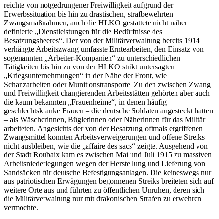
reichte von notgedrungener Freiwilligkeit aufgrund der
Erwerbssituation bis hin zu drastischen, strafbewehrten
Zwangsmaßnahmen; auch die HLKO gestattete nicht näher
definierte „Dienstleistungen für die Bedürfnisse des
Besatzungsheeres“. Der von der Militärverwaltung bereits 1914
verhängte Arbeitszwang umfasste Erntearbeiten, den Einsatz von
sogenannten „Arbeiter-Kompanien“ zu unterschiedlichen
Tätigkeiten bis hin zu von der HLKO strikt untersagten
„Kriegsunternehmungen“ in der Nähe der Front, wie
Schanzarbeiten oder Munitionstransporte. Zu den zwischen Zwang
und Freiwilligkeit changierenden Arbeitsstätten gehörten aber auch
die kaum bekannten „Frauenheime“, in denen häufig
geschlechtskranke Frauen – die deutsche Soldaten angesteckt hatten
– als Wäscherinnen, Büglerinnen oder Näherinnen für das Militär
arbeiteten. Angesichts der von der Besatzung oftmals ergriffenen
Zwangsmittel konnten Arbeitsverweigerungen und offene Streiks
nicht ausbleiben, wie die „affaire des sacs“ zeigte. Ausgehend von
der Stadt Roubaix kam es zwischen Mai und Juli 1915 zu massiven
Arbeitsniederlegungen wegen der Herstellung und Lieferung von
Sandsäcken für deutsche Befestigungsanlagen. Die keineswegs nur
aus patriotischen Erwägungen begonnenen Streiks breiteten sich auf
weitere Orte aus und führten zu öffentlichen Unruhen, deren sich
die Militärverwaltung nur mit drakonischen Strafen zu erwehren
vermochte.