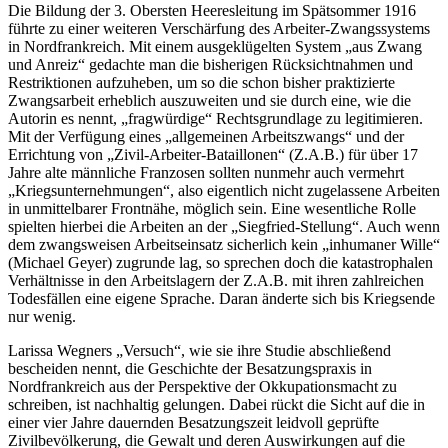
Die Bildung der 3. Obersten Heeresleitung im Spätsommer 1916
führte zu einer weiteren Verschärfung des Arbeiter-Zwangssystems
in Nordfrankreich. Mit einem ausgeklügelten System „aus Zwang
und Anreiz“ gedachte man die bisherigen Rücksichtnahmen und
Restriktionen aufzuheben, um so die schon bisher praktizierte
Zwangsarbeit erheblich auszuweiten und sie durch eine, wie die
Autorin es nennt, „fragwürdige“ Rechtsgrundlage zu legitimieren.
Mit der Verfügung eines „allgemeinen Arbeitszwangs“ und der
Errichtung von „Zivil-Arbeiter-Bataillonen“ (Z.A.B.) für über 17
Jahre alte männliche Franzosen sollten nunmehr auch vermehrt
„Kriegsunternehmungen“, also eigentlich nicht zugelassene Arbeiten
in unmittelbarer Frontnähe, möglich sein. Eine wesentliche Rolle
spielten hierbei die Arbeiten an der „Siegfried-Stellung“. Auch wenn
dem zwangsweisen Arbeitseinsatz sicherlich kein „inhumaner Wille“
(Michael Geyer) zugrunde lag, so sprechen doch die katastrophalen
Verhältnisse in den Arbeitslagern der Z.A.B. mit ihren zahlreichen
Todesfällen eine eigene Sprache. Daran änderte sich bis Kriegsende
nur wenig.
Larissa Wegners „Versuch“, wie sie ihre Studie abschließend
bescheiden nennt, die Geschichte der Besatzungspraxis in
Nordfrankreich aus der Perspektive der Okkupationsmacht zu
schreiben, ist nachhaltig gelungen. Dabei rückt die Sicht auf die in
einer vier Jahre dauernden Besatzungszeit leidvoll geprüfte
Zivilbevölkerung, die Gewalt und deren Auswirkungen auf die