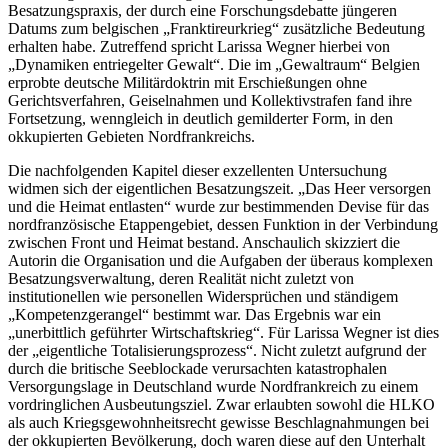
Besatzungspraxis, der durch eine Forschungsdebatte jüngeren
Datums zum belgischen „Franktireurkrieg“ zusätzliche Bedeutung
erhalten habe. Zutreffend spricht Larissa Wegner hierbei von
„Dynamiken entriegelter Gewalt“. Die im „Gewaltraum“ Belgien
erprobte deutsche Militärdoktrin mit Erschießungen ohne
Gerichtsverfahren, Geiselnahmen und Kollektivstrafen fand ihre
Fortsetzung, wenngleich in deutlich gemilderter Form, in den
okkupierten Gebieten Nordfrankreichs.
Die nachfolgenden Kapitel dieser exzellenten Untersuchung
widmen sich der eigentlichen Besatzungszeit. „Das Heer versorgen
und die Heimat entlasten“ wurde zur bestimmenden Devise für das
nordfranzösische Etappengebiet, dessen Funktion in der Verbindung
zwischen Front und Heimat bestand. Anschaulich skizziert die
Autorin die Organisation und die Aufgaben der überaus komplexen
Besatzungsverwaltung, deren Realität nicht zuletzt von
institutionellen wie personellen Widersprüchen und ständigem
„Kompetenzgerangel“ bestimmt war. Das Ergebnis war ein
„unerbittlich geführter Wirtschaftskrieg“. Für Larissa Wegner ist dies
der „eigentliche Totalisierungsprozess“. Nicht zuletzt aufgrund der
durch die britische Seeblockade verursachten katastrophalen
Versorgungslage in Deutschland wurde Nordfrankreich zu einem
vordringlichen Ausbeutungsziel. Zwar erlaubten sowohl die HLKO
als auch Kriegsgewohnheitsrecht gewisse Beschlagnahmungen bei
der okkupierten Bevölkerung, doch waren diese auf den Unterhalt