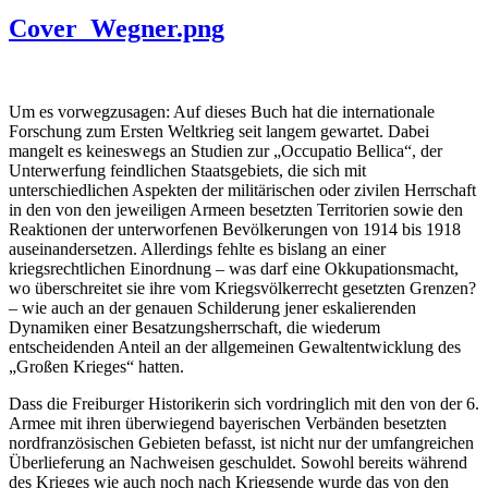
Cover_Wegner.png
Um es vorwegzusagen: Auf dieses Buch hat die internationale
Forschung zum Ersten Weltkrieg seit langem gewartet. Dabei
mangelt es keineswegs an Studien zur „Occupatio Bellica“, der
Unterwerfung feindlichen Staatsgebiets, die sich mit
unterschiedlichen Aspekten der militärischen oder zivilen Herrschaft
in den von den jeweiligen Armeen besetzten Territorien sowie den
Reaktionen der unterworfenen Bevölkerungen von 1914 bis 1918
auseinandersetzen. Allerdings fehlte es bislang an einer
kriegsrechtlichen Einordnung – was darf eine Okkupationsmacht,
wo überschreitet sie ihre vom Kriegsvölkerrecht gesetzten Grenzen?
– wie auch an der genauen Schilderung jener eskalierenden
Dynamiken einer Besatzungsherrschaft, die wiederum
entscheidenden Anteil an der allgemeinen Gewaltentwicklung des
„Großen Krieges“ hatten.
Dass die Freiburger Historikerin sich vordringlich mit den von der 6.
Armee mit ihren überwiegend bayerischen Verbänden besetzten
nordfranzösischen Gebieten befasst, ist nicht nur der umfangreichen
Überlieferung an Nachweisen geschuldet. Sowohl bereits während
des Krieges wie auch noch nach Kriegsende wurde das von den