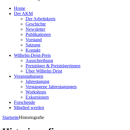
Home
Der AKM
Der Arbeitskreis
Geschichte
Newsletter
Publikationen
Vorstand
Satzung
Kontakt
Wilhelm-Deist-Preis
Ausschreibung
Preisträger & Preisträgerinnen
Über Wilhelm Deist
Veranstaltungen
Jahrestagung
Vergangene Jahrestagungen
Workshops
Exkursionen
Forschende
Mitglied werden
Startseite
Historiografie