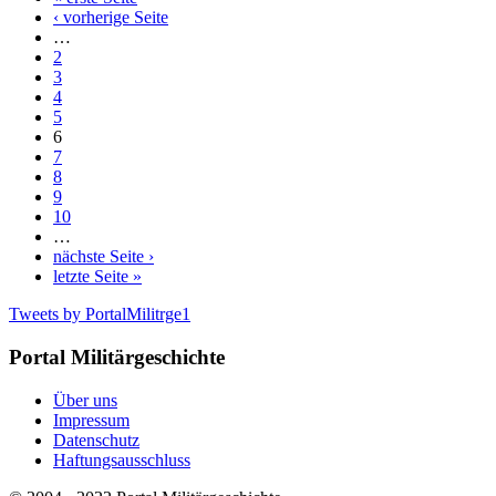
‹ vorherige Seite
…
2
3
4
5
6
7
8
9
10
…
nächste Seite ›
letzte Seite »
Tweets by PortalMilitrge1
Portal Militärgeschichte
Über uns
Impressum
Datenschutz
Haftungsausschluss