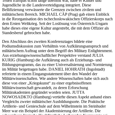
Teilen Europas schon lange überholt war, habe er Kinder und
Jugendliche in die Landesverteidigung integriert. Diese
Bellifizierung verwässerte die Grenzen zwischen zivilem und
militärischem Bereich. MICHAEL CÀP (Prag) gab einen Einblick
in die Reorganisation des tschechoslowakischen Offizierskorps nach
dem Ersten Weltkrieg. Seit der Loslösung von Österreich-Ungarn
habe dieses eine eigene Kultur angestrebt, die mit dem Offizier als
Standesberuf gebrochen habe.
Den Abschluss des zweiten Konferenztages bildete eine
Podiumsdiskussion zum Verhältnis von Aufklärungsanspruch und
militärischem Auftrag unter dem Begriff des Military Enlightenment.
Aus erziehungswissenschaftlicher Perspektive verstand JULIA
KURIG (Hamburg) die Aufklärung auch als Erziehungs- und
Bildungsprogramm, das zu einer Universalisierung und Normierung
im Militär beigetragen habe. DANIEL HOHRATH (Ingolstadt)
referierte in einem Eingangsstatement über den Wandel der
Militärwissenschaften. Wie andere Wissenschaften habe sich auch
diese von einer „Kriegskunst“ zu einer ergebnisoffenen
Militärwissenschaft gewandelt, zu deren Erforschung
Militärakademien gegründet worden seien. JUTTA
NOWOSADKTO (Hamburg) vertiefte diesen Aspekt anhand eines
Vergleichs zweier militärischer Ausbildungsorte. Die Praktische
Artillerie- und Genieschule auf dem Wilhelmstein im Steinhuder
Meer war ein Beispiel der Akademisierung der Artillerie. Die