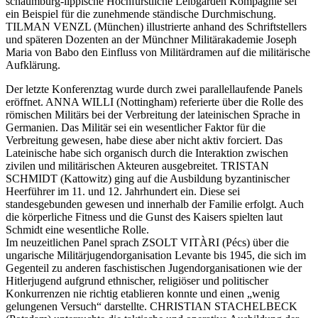
schaumburg-lippische Hochfürstliche Leibgarden Kompagnie sei
ein Beispiel für die zunehmende ständische Durchmischung.
TILMAN VENZL (München) illustrierte anhand des Schriftstellers
und späteren Dozenten an der Münchner Militärakademie Joseph
Maria von Babo den Einfluss von Militärdramen auf die militärische
Aufklärung.
Der letzte Konferenztag wurde durch zwei parallellaufende Panels
eröffnet. ANNA WILLI (Nottingham) referierte über die Rolle des
römischen Militärs bei der Verbreitung der lateinischen Sprache in
Germanien. Das Militär sei ein wesentlicher Faktor für die
Verbreitung gewesen, habe diese aber nicht aktiv forciert. Das
Lateinische habe sich organisch durch die Interaktion zwischen
zivilen und militärischen Akteuren ausgebreitet. TRISTAN
SCHMIDT (Kattowitz) ging auf die Ausbildung byzantinischer
Heerführer im 11. und 12. Jahrhundert ein. Diese sei
standesgebunden gewesen und innerhalb der Familie erfolgt. Auch
die körperliche Fitness und die Gunst des Kaisers spielten laut
Schmidt eine wesentliche Rolle.
Im neuzeitlichen Panel sprach ZSOLT VITÀRI (Pécs) über die
ungarische Militärjugendorganisation Levante bis 1945, die sich im
Gegenteil zu anderen faschistischen Jugendorganisationen wie der
Hitlerjugend aufgrund ethnischer, religiöser und politischer
Konkurrenzen nie richtig etablieren konnte und einen „wenig
gelungenen Versuch“ darstellte. CHRISTIAN STACHELBECK