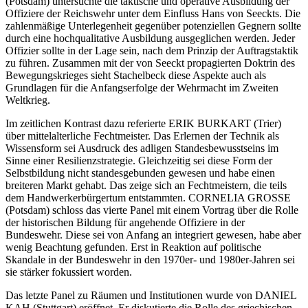
(Potsdam) untersuchte die taktische und operative Ausbildung der
Offiziere der Reichswehr unter dem Einfluss Hans von Seeckts. Die
zahlenmäßige Unterlegenheit gegenüber potenziellen Gegnern sollte
durch eine hochqualitative Ausbildung ausgeglichen werden. Jeder
Offizier sollte in der Lage sein, nach dem Prinzip der Auftragstaktik
zu führen. Zusammen mit der von Seeckt propagierten Doktrin des
Bewegungskrieges sieht Stachelbeck diese Aspekte auch als
Grundlagen für die Anfangserfolge der Wehrmacht im Zweiten
Weltkrieg.
Im zeitlichen Kontrast dazu referierte ERIK BURKART (Trier)
über mittelalterliche Fechtmeister. Das Erlernen der Technik als
Wissensform sei Ausdruck des adligen Standesbewusstseins im
Sinne einer Resilienzstrategie. Gleichzeitig sei diese Form der
Selbstbildung nicht standesgebunden gewesen und habe einen
breiteren Markt gehabt. Das zeige sich an Fechtmeistern, die teils
dem Handwerkerbürgertum entstammten. CORNELIA GROSSE
(Potsdam) schloss das vierte Panel mit einem Vortrag über die Rolle
der historischen Bildung für angehende Offiziere in der
Bundeswehr. Diese sei von Anfang an integriert gewesen, habe aber
wenig Beachtung gefunden. Erst in Reaktion auf politische
Skandale in der Bundeswehr in den 1970er- und 1980er-Jahren sei
sie stärker fokussiert worden.
Das letzte Panel zu Räumen und Institutionen wurde von DANIEL
KAH (Stuttgart) eröffnet. Er diskutierte die Rolle des griechischen