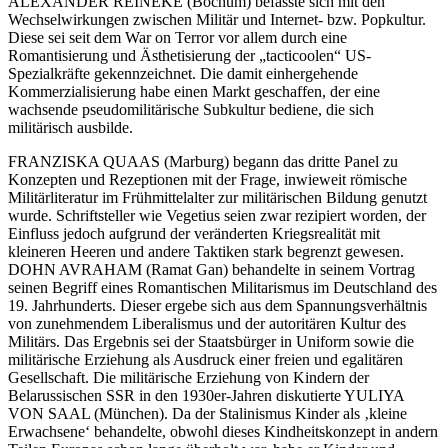
ALEXANDER REINEKE (Bochum) befasste sich mit den
Wechselwirkungen zwischen Militär und Internet- bzw. Popkultur.
Diese sei seit dem War on Terror vor allem durch eine
Romantisierung und Ästhetisierung der „tacticoolen“ US-
Spezialkräfte gekennzeichnet. Die damit einhergehende
Kommerzialisierung habe einen Markt geschaffen, der eine
wachsende pseudomilitärische Subkultur bediene, die sich
militärisch ausbilde.
FRANZISKA QUAAS (Marburg) begann das dritte Panel zu
Konzepten und Rezeptionen mit der Frage, inwieweit römische
Militärliteratur im Frühmittelalter zur militärischen Bildung genutzt
wurde. Schriftsteller wie Vegetius seien zwar rezipiert worden, der
Einfluss jedoch aufgrund der veränderten Kriegsrealität mit
kleineren Heeren und andere Taktiken stark begrenzt gewesen.
DOHN AVRAHAM (Ramat Gan) behandelte in seinem Vortrag
seinen Begriff eines Romantischen Militarismus im Deutschland des
19. Jahrhunderts. Dieser ergebe sich aus dem Spannungsverhältnis
von zunehmendem Liberalismus und der autoritären Kultur des
Militärs. Das Ergebnis sei der Staatsbürger in Uniform sowie die
militärische Erziehung als Ausdruck einer freien und egalitären
Gesellschaft. Die militärische Erziehung von Kindern der
Belarussischen SSR in den 1930er-Jahren diskutierte YULIYA
VON SAAL (München). Da der Stalinismus Kinder als ‚kleine
Erwachsene‘ behandelte, obwohl dieses Kindheitskonzept in andern