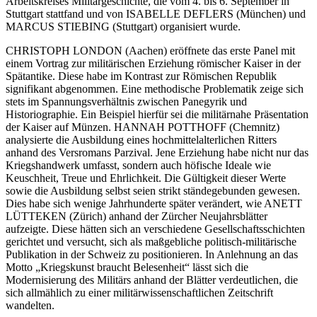
Arbeitskreises Militärgeschichte, die vom 4. bis 6. September in
Stuttgart stattfand und von ISABELLE DEFLERS (München) und
MARCUS STIEBING (Stuttgart) organisiert wurde.
CHRISTOPH LONDON (Aachen) eröffnete das erste Panel mit
einem Vortrag zur militärischen Erziehung römischer Kaiser in der
Spätantike. Diese habe im Kontrast zur Römischen Republik
signifikant abgenommen. Eine methodische Problematik zeige sich
stets im Spannungsverhältnis zwischen Panegyrik und
Historiographie. Ein Beispiel hierfür sei die militärnahe Präsentation
der Kaiser auf Münzen. HANNAH POTTHOFF (Chemnitz)
analysierte die Ausbildung eines hochmittelalterlichen Ritters
anhand des Versromans Parzival. Jene Erziehung habe nicht nur das
Kriegshandwerk umfasst, sondern auch höfische Ideale wie
Keuschheit, Treue und Ehrlichkeit. Die Gültigkeit dieser Werte
sowie die Ausbildung selbst seien strikt ständegebunden gewesen.
Dies habe sich wenige Jahrhunderte später verändert, wie ANETT
LÜTTEKEN (Zürich) anhand der Zürcher Neujahrsblätter
aufzeigte. Diese hätten sich an verschiedene Gesellschaftsschichten
gerichtet und versucht, sich als maßgebliche politisch-militärische
Publikation in der Schweiz zu positionieren. In Anlehnung an das
Motto „Kriegskunst braucht Belesenheit“ lässt sich die
Modernisierung des Militärs anhand der Blätter verdeutlichen, die
sich allmählich zu einer militärwissenschaftlichen Zeitschrift
wandelten.