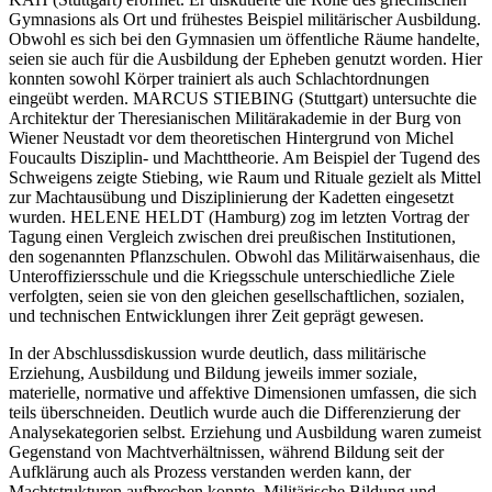
Gymnasions als Ort und frühestes Beispiel militärischer Ausbildung.
Obwohl es sich bei den Gymnasien um öffentliche Räume handelte,
seien sie auch für die Ausbildung der Epheben genutzt worden. Hier
konnten sowohl Körper trainiert als auch Schlachtordnungen
eingeübt werden. MARCUS STIEBING (Stuttgart) untersuchte die
Architektur der Theresianischen Militärakademie in der Burg von
Wiener Neustadt vor dem theoretischen Hintergrund von Michel
Foucaults Disziplin- und Machttheorie. Am Beispiel der Tugend des
Schweigens zeigte Stiebing, wie Raum und Rituale gezielt als Mittel
zur Machtausübung und Disziplinierung der Kadetten eingesetzt
wurden. HELENE HELDT (Hamburg) zog im letzten Vortrag der
Tagung einen Vergleich zwischen drei preußischen Institutionen,
den sogenannten Pflanzschulen. Obwohl das Militärwaisenhaus, die
Unteroffiziersschule und die Kriegsschule unterschiedliche Ziele
verfolgten, seien sie von den gleichen gesellschaftlichen, sozialen,
und technischen Entwicklungen ihrer Zeit geprägt gewesen.
In der Abschlussdiskussion wurde deutlich, dass militärische
Erziehung, Ausbildung und Bildung jeweils immer soziale,
materielle, normative und affektive Dimensionen umfassen, die sich
teils überschneiden. Deutlich wurde auch die Differenzierung der
Analysekategorien selbst. Erziehung und Ausbildung waren zumeist
Gegenstand von Machtverhältnissen, während Bildung seit der
Aufklärung auch als Prozess verstanden werden kann, der
Machtstrukturen aufbrechen konnte. Militärische Bildung und