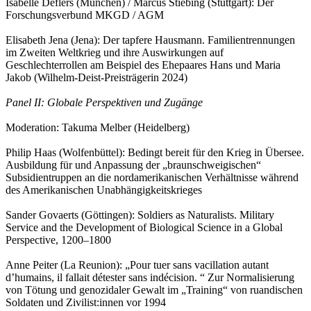
Isabelle Deflers (München) / Marcus Stiebing (Stuttgart): Der
Forschungsverbund MKGD / AGM
Elisabeth Jena (Jena): Der tapfere Hausmann. Familientrennungen
im Zweiten Weltkrieg und ihre Auswirkungen auf
Geschlechterrollen am Beispiel des Ehepaares Hans und Maria
Jakob (Wilhelm-Deist-Preisträgerin 2024)
Panel II: Globale Perspektiven und Zugänge
Moderation: Takuma Melber (Heidelberg)
Philip Haas (Wolfenbüttel): Bedingt bereit für den Krieg in Übersee.
Ausbildung für und Anpassung der „braunschweigischen“
Subsidientruppen an die nordamerikanischen Verhältnisse während
des Amerikanischen Unabhängigkeitskrieges
Sander Govaerts (Göttingen): Soldiers as Naturalists. Military
Service and the Development of Biological Science in a Global
Perspective, 1200–1800
Anne Peiter (La Reunion): „Pour tuer sans vacillation autant
d’humains, il fallait détester sans indécision. “ Zur Normalisierung
von Tötung und genozidaler Gewalt im „Training“ von ruandischen
Soldaten und Zivilist:innen vor 1994