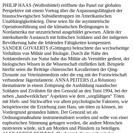
PHILIP HAAS (Wolfenbüttel) eröffnete das Panel zur globalen
Perspektive mit einem Vortrag über die Anpassungsfähigkeit der
braunschweigischen Subsidientruppen im Amerikanischen
Unabhängigkeitskrieg. Diese seien für die asymmetrische
Operationsführung und die klimatischen Bedingungen in
Nordamerika nur unzureichend ausgebildet gewesen. Allein der
interkulturelle Austausch mit britischen Soldaten und der indigenen
Bevölkerung habe die fehlenden Fähigkeiten kompensiert.
SANDER GOVAERTS (Göttingen) beleuchtete das wechselseitige
Verhältnis von Militär und Biologie. Durch die Nähe des
Soldatenberufs zur Natur habe das Militär als Vermittler gedient, der
biologisches Wissen in die Wissenschaft einfließen ließ. Beispiele
hierfür seien die Beiträge chinesischer Kavalleristen der Qing-
Dynastie zur Veterinärmedizin oder die eng mit der Forstwirtschaft
verbundene Jägerinfanterie. ANNA PEITERS (La Réunion)
thematisierte in einem Zeitsprung die Ausbildung ruandischer
Soldaten und Zivilisten für den Genozid an den Tutsi 1994, bei der
neben „handwerklichen“ Aspekten wie dem „sorgfältigen“ Töten
mit Hieb- und Stichwaffen vor allem psychologische Faktoren, wie
beispielsweise die Erziehung zum Hass, um töten zu können, im
Vordergrund gestanden hätten. Der Genozid sei als
Ordnungsmaßnahme instrumentalisiert worden und sollte von einer
euphorischen Stimmung getragen werden, die andere Menschen
motivieren würde, sich am Morden und Plündern zu beteiligen.