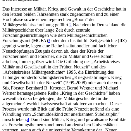
Das Interesse an Militär, Krieg und Gewalt in der Geschichte hat in
den letzten beiden Jahrzehnten stark zugenommen und zu einer
Hochphase sowie einem regelrechten „Boom“ der
Militärgeschichtsschreibung geführt.
2
Nachdem in Deutschland die
Militärgeschichte über lange Zeit durch zentrale
Forschungseinrichtungen wie dem Militärgeschichtlichen
Forschungsamt (MGFA)
3
oder dem Institut für Zeitgeschichte (IfZ)
geprägt wurde, legen eine Reihe institutioneller und fachlicher
Neuschöpfungen Zeugnis davon ab, dass der Kreis der
Forscherinnen und Forscher, die zu Militär und Gesellschaft
arbeiten, immer größer wird. Die Gründung des „Arbeitskreises
Militär und Gesellschaft in der Frühen Neuzeit“ und des
„Arbeitskreises Militärgeschichte“ 1995, die Einrichtung des
Tübinger Sonderforschungsbereiches „Kriegserfahrungen. Krieg
und Gesellschaft in der Neuzeit“ (1999-2008) oder auch die von
Stig Förster, Bernhard R. Kroener, Bernd Wegner und Michael
Werner herausgegebene Reihe „Krieg in der Geschichte“ haben
wesentlich dazu beigetragen, die Militärgeschichte für die
allgemeine Geschichtswissenschaft attraktiver zu machen. Dieser
Prozess wurde mit Blick auf die Frühe Neuzeit treffend als eine
Wandlung vom „Schmuddelkind zur anerkannten Subdisziplin“
umschrieben.
4
Damit sind Militär, Krieg und gewaltsame Konflikte
als Forschungsthemen zunehmend an deutschen Universitäten
vertreten, wenn auch die universitäre Verankerung der „Neuen