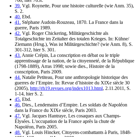
766, hier 765f.
39.
Vgl. Roynette, Pour une histoire culturelle (wie Anm. 35),
S. 2.
40.
Ebd.
41.
Stéphane Audoin-Rouzeau, 1870. La France dans la
guerre, Paris 1989.
42.
Vgl. Roger Chickering, Militärgeschichte als
Totalgeschichte im Zeitalter des totalen Krieges. In: Kühne/
Ziemann (Hrsg.), Was ist Militärgeschichte? (wie Anm. 8), S.
301-312, hier S. 301.
43.
Annie Crépin, La conscription en débat ou le triple
apprentissage de la nation, de la citoyenneté, de la République
(1798-1889), Arras 1998; sowie dies., Histoire de la
conscription, Paris 2009.
44.
Natalie Petiteau, Pour une anthropologie historique des
guerres de l’Empire. In: Revue d’histoire du XIXe siècle 30
(2005),
http://rh19.revues.org/index1013.html
, 2.11.2011, S.
1-14, hier S. 2.
45.
Ebd.
46.
Dies., Lendemains d’Empire. Les soldats de Napoléon
dans la France du XIXe siècle, Paris 2003.
47.
Vgl. Jacques Hantraye, Les cosaques aux Champs-
Élysées. L'occupation de la France après la chute de
Napoléon, Paris 2005.
48.
Vgl. Louis Hincker, Citoyens-combattants à Paris, 1848-