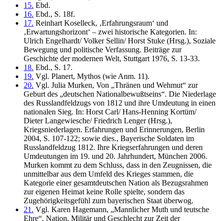
15.
Ebd.
16.
Ebd., S. 18f.
17.
Reinhart Koselleck, ‚Erfahrungsraum‘ und
‚Erwartungshorizont‘ – zwei historische Kategorien. In:
Ulrich Engelhardt/ Volker Sellin/ Horst Stuke (Hrsg.), Soziale
Bewegung und politische Verfassung. Beiträge zur
Geschichte der modernen Welt, Stuttgart 1976, S. 13-33.
18.
Ebd., S. 17.
19.
Vgl. Planert, Mythos (wie Anm. 11).
20.
Vgl. Julia Murken, Von „Thränen und Wehmut“ zur
Geburt des „deutschen Nationalbewußtseins“. Die Niederlage
des Russlandfeldzugs von 1812 und ihre Umdeutung in einen
nationalen Sieg. In: Horst Carl/ Hans-Henning Kortüm/
Dieter Langewiesche/ Friedrich Lenger (Hrsg.),
Kriegsniederlagen. Erfahrungen und Erinnerungen, Berlin
2004, S. 107-122; sowie dies., Bayerische Soldaten im
Russlandfeldzug 1812. Ihre Kriegserfahrungen und deren
Umdeutungen im 19. und 20. Jahrhundert, München 2006.
Murken kommt zu dem Schluss, dass in den Zeugnissen, die
unmittelbar aus dem Umfeld des Krieges stammen, die
Kategorie einer gesamtdeutschen Nation als Bezugsrahmen
zur eigenen Heimat keine Rolle spielte, sondern das
Zugehörigkeitsgefühl zum bayerischen Staat überwog.
21.
Vgl. Karen Hagemann, „Mannlicher Muth und teutsche
Ehre“. Nation, Militär und Geschlecht zur Zeit der