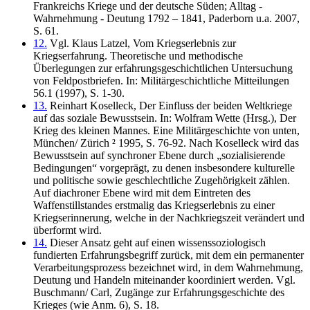
Frankreichs Kriege und der deutsche Süden; Alltag -
Wahrnehmung - Deutung 1792 – 1841, Paderborn u.a. 2007,
S. 61.
12.
Vgl. Klaus Latzel, Vom Kriegserlebnis zur
Kriegserfahrung. Theoretische und methodische
Überlegungen zur erfahrungsgeschichtlichen Untersuchung
von Feldpostbriefen. In: Militärgeschichtliche Mitteilungen
56.1 (1997), S. 1-30.
13.
Reinhart Koselleck, Der Einfluss der beiden Weltkriege
auf das soziale Bewusstsein. In: Wolfram Wette (Hrsg.), Der
Krieg des kleinen Mannes. Eine Militärgeschichte von unten,
München/ Zürich ² 1995, S. 76-92. Nach Koselleck wird das
Bewusstsein auf synchroner Ebene durch „sozialisierende
Bedingungen“ vorgeprägt, zu denen insbesondere kulturelle
und politische sowie geschlechtliche Zugehörigkeit zählen.
Auf diachroner Ebene wird mit dem Eintreten des
Waffenstillstandes erstmalig das Kriegserlebnis zu einer
Kriegserinnerung, welche in der Nachkriegszeit verändert und
überformt wird.
14.
Dieser Ansatz geht auf einen wissenssoziologisch
fundierten Erfahrungsbegriff zurück, mit dem ein permanenter
Verarbeitungsprozess bezeichnet wird, in dem Wahrnehmung,
Deutung und Handeln miteinander koordiniert werden. Vgl.
Buschmann/ Carl, Zugänge zur Erfahrungsgeschichte des
Krieges (wie Anm. 6), S. 18.