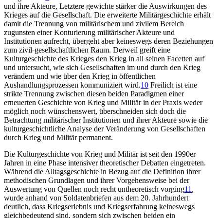
und ihre Akteure, Letztere gewichte stärker die Auswirkungen des
Krieges auf die Gesellschaft. Die erweiterte Militärgeschichte erhält
damit die Trennung von militärischem und zivilem Bereich
zugunsten einer Konturierung militärischer Akteure und
Institutionen aufrecht, übergeht aber keineswegs deren Beziehungen
zum zivil-gesellschaftlichen Raum. Derweil greift eine
Kulturgeschichte des Krieges den Krieg in all seinen Facetten auf
und untersucht, wie sich Gesellschaften im und durch den Krieg
verändern und wie über den Krieg in öffentlichen
Aushandlungsprozessen kommuniziert wird.
10
Freilich ist eine
strikte Trennung zwischen diesen beiden Paradigmen einer
erneuerten Geschichte von Krieg und Militär in der Praxis weder
möglich noch wünschenswert, überschneiden sich doch die
Betrachtung militärischer Institutionen und ihrer Akteure sowie die
kulturgeschichtliche Analyse der Veränderung von Gesellschaften
durch Krieg und Militär permanent.
Die Kulturgeschichte von Krieg und Militär ist seit den 1990er
Jahren in eine Phase intensiver theoretischer Debatten eingetreten.
Während die Alltagsgeschichte in Bezug auf die Definition ihrer
methodischen Grundlagen und ihrer Vorgehensweise bei der
Auswertung von Quellen noch recht untheoretisch vorging
11
,
wurde anhand von Soldatenbriefen aus dem 20. Jahrhundert
deutlich, dass Kriegserlebnis und Kriegserfahrung keineswegs
gleichbedeutend sind, sondern sich zwischen beiden ein