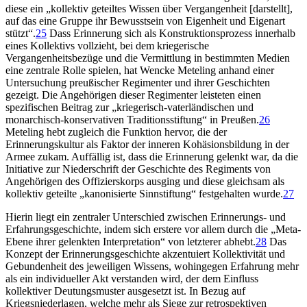
diese ein „kollektiv geteiltes Wissen über Vergangenheit [darstellt],
auf das eine Gruppe ihr Bewusstsein von Eigenheit und Eigenart
stützt“.
25
Dass Erinnerung sich als Konstruktionsprozess innerhalb
eines Kollektivs vollzieht, bei dem kriegerische
Vergangenheitsbezüge und die Vermittlung in bestimmten Medien
eine zentrale Rolle spielen, hat Wencke Meteling anhand einer
Untersuchung preußischer Regimenter und ihrer Geschichten
gezeigt. Die Angehörigen dieser Regimenter leisteten einen
spezifischen Beitrag zur „kriegerisch-vaterländischen und
monarchisch-konservativen Traditionsstiftung“ in Preußen.
26
Meteling hebt zugleich die Funktion hervor, die der
Erinnerungskultur als Faktor der inneren Kohäsionsbildung in der
Armee zukam. Auffällig ist, dass die Erinnerung gelenkt war, da die
Initiative zur Niederschrift der Geschichte des Regiments von
Angehörigen des Offizierskorps ausging und diese gleichsam als
kollektiv geteilte „kanonisierte Sinnstiftung“ festgehalten wurde.
27
Hierin liegt ein zentraler Unterschied zwischen Erinnerungs- und
Erfahrungsgeschichte, indem sich erstere vor allem durch die „Meta-
Ebene ihrer gelenkten Interpretation“ von letzterer abhebt.
28
Das
Konzept der Erinnerungsgeschichte akzentuiert Kollektivität und
Gebundenheit des jeweiligen Wissens, wohingegen Erfahrung mehr
als ein individueller Akt verstanden wird, der dem Einfluss
kollektiver Deutungsmuster ausgesetzt ist. In Bezug auf
Kriegsniederlagen, welche mehr als Siege zur retrospektiven