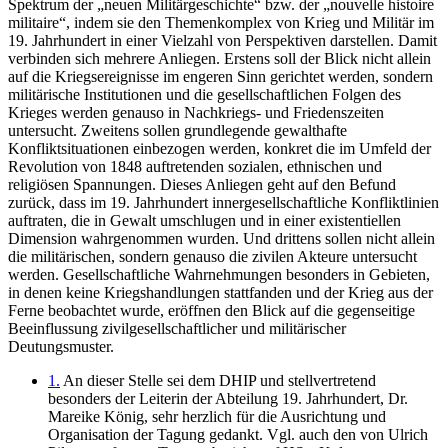
Spektrum der „neuen Militärgeschichte“ bzw. der „nouvelle histoire
militaire“, indem sie den Themenkomplex von Krieg und Militär im
19. Jahrhundert in einer Vielzahl von Perspektiven darstellen. Damit
verbinden sich mehrere Anliegen. Erstens soll der Blick nicht allein
auf die Kriegsereignisse im engeren Sinn gerichtet werden, sondern
militärische Institutionen und die gesellschaftlichen Folgen des
Krieges werden genauso in Nachkriegs- und Friedenszeiten
untersucht. Zweitens sollen grundlegende gewalthafte
Konfliktsituationen einbezogen werden, konkret die im Umfeld der
Revolution von 1848 auftretenden sozialen, ethnischen und
religiösen Spannungen. Dieses Anliegen geht auf den Befund
zurück, dass im 19. Jahrhundert innergesellschaftliche Konfliktlinien
auftraten, die in Gewalt umschlugen und in einer existentiellen
Dimension wahrgenommen wurden. Und drittens sollen nicht allein
die militärischen, sondern genauso die zivilen Akteure untersucht
werden. Gesellschaftliche Wahrnehmungen besonders in Gebieten,
in denen keine Kriegshandlungen stattfanden und der Krieg aus der
Ferne beobachtet wurde, eröffnen den Blick auf die gegenseitige
Beeinflussung zivilgesellschaftlicher und militärischer
Deutungsmuster.
1.
An dieser Stelle sei dem DHIP und stellvertretend
besonders der Leiterin der Abteilung 19. Jahrhundert, Dr.
Mareike König, sehr herzlich für die Ausrichtung und
Organisation der Tagung gedankt. Vgl. auch den von Ulrich