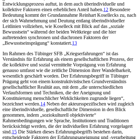
Entwicklungsprozess auftut, in dem auch überindividuelle und
kollektive Faktoren einen erheblichen Anteil haben.
12
Besondere
Bedeutung kommt der Grundannahme Reinhart Kosellecks zu, nach
der sich Wahrnehmung und Deutung entlang überindividueller
Leitlinien vollziehen, wie Koselleck mit Blick auf das „soziale
Bewusstsein“ während der beiden Weltkriege und die hier
auftretenden synchronen und diachronen Faktoren der
„Bewusstseinsprägung“ konstatiert.
13
Im Rahmen des Tübinger SFB „Kriegserfahrungen“ ist das
Verständnis für Erfahrung als einem gesellschaftlichen Prozess, der
die kollektive und sozial vermittelte Vorprägung von Erfahrung
genauso umfasst wie die zeitliche Dimension ihrer Wandelbarkeit,
wesentlich geschärft worden. Der Erfahrungsbegriff in Tübinger
Prägung geht von einem konstruktivistischen Grundverständnis
gesellschaftlicher Realität aus, mit dem „die unterschiedlichen
Verlaufsformen und Techniken, die der Aneignung und
Konstituierung menschlicher Wirklichkeiten zugrunde liegen“,
bezeichnet werden.
14
Neben der akteursspezifischen wird zugleich
eine überindividuelle, gesellschaftliche Dimension in den Blick
genommen, indem „soziokulturell objektivierte“
Rahmenbedingungen wie Sprache, Institutionen und Traditionen
berücksichtigt werden, die der individuellen Erfahrung vorgelagert
sind.
15
Die Stärken dieses Erfahrungsbegriffs bestehen darin,
entscheidende Faktoren der Erfahrungsaneignung und -verarbeitung