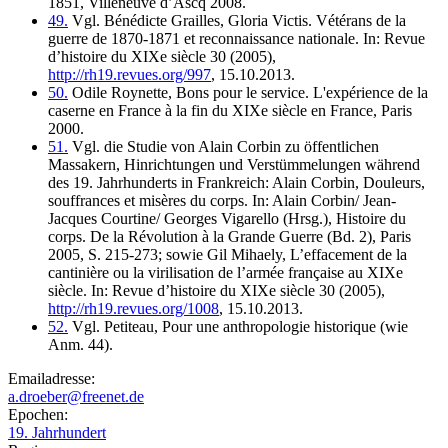
1851, Villeneuve d’Ascq 2008.
49.
Vgl. Bénédicte Grailles, Gloria Victis. Vétérans de la
guerre de 1870-1871 et reconnaissance nationale. In: Revue
d’histoire du XIXe siècle 30 (2005),
http://rh19.revues.org/997
, 15.10.2013.
50.
Odile Roynette, Bons pour le service. L'expérience de la
caserne en France à la fin du XIXe siècle en France, Paris
2000.
51.
Vgl. die Studie von Alain Corbin zu öffentlichen
Massakern, Hinrichtungen und Verstümmelungen während
des 19. Jahrhunderts in Frankreich: Alain Corbin, Douleurs,
souffrances et misères du corps. In: Alain Corbin/ Jean-
Jacques Courtine/ Georges Vigarello (Hrsg.), Histoire du
corps. De la Révolution à la Grande Guerre (Bd. 2), Paris
2005, S. 215-273; sowie Gil Mihaely, L’effacement de la
cantinière ou la virilisation de l’armée française au XIXe
siècle. In: Revue d’histoire du XIXe siècle 30 (2005),
http://rh19.revues.org/1008
, 15.10.2013.
52.
Vgl. Petiteau, Pour une anthropologie historique (wie
Anm. 44).
Emailadresse:
a.droeber@freenet.de
Epochen:
19. Jahrhundert