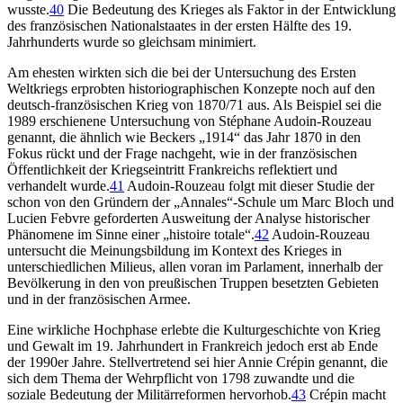
wusste.
40
Die Bedeutung des Krieges als Faktor in der Entwicklung
des französischen Nationalstaates in der ersten Hälfte des 19.
Jahrhunderts wurde so gleichsam minimiert.
Am ehesten wirkten sich die bei der Untersuchung des Ersten
Weltkriegs erprobten historiographischen Konzepte noch auf den
deutsch-französischen Krieg von 1870/71 aus. Als Beispiel sei die
1989 erschienene Untersuchung von Stéphane Audoin-Rouzeau
genannt, die ähnlich wie Beckers „1914“ das Jahr 1870 in den
Fokus rückt und der Frage nachgeht, wie in der französischen
Öffentlichkeit der Kriegseintritt Frankreichs reflektiert und
verhandelt wurde.
41
Audoin-Rouzeau folgt mit dieser Studie der
schon von den Gründern der „Annales“-Schule um Marc Bloch und
Lucien Febvre geforderten Ausweitung der Analyse historischer
Phänomene im Sinne einer „histoire totale“.
42
Audoin-Rouzeau
untersucht die Meinungsbildung im Kontext des Krieges in
unterschiedlichen Milieus, allen voran im Parlament, innerhalb der
Bevölkerung in den von preußischen Truppen besetzten Gebieten
und in der französischen Armee.
Eine wirkliche Hochphase erlebte die Kulturgeschichte von Krieg
und Gewalt im 19. Jahrhundert in Frankreich jedoch erst ab Ende
der 1990er Jahre. Stellvertretend sei hier Annie Crépin genannt, die
sich dem Thema der Wehrpflicht von 1798 zuwandte und die
soziale Bedeutung der Militärreformen hervorhob.
43
Crépin macht