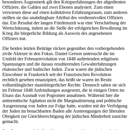
besonderes Augenmerk gilt den Kriegserfahrungen der altgedienten
Offiziere, die Gahlen auf zwei Ebenen analysiert. Zum einen
verwiesen diese auf einen kollektiven Erfahrungsraum, zum anderen
stellten sie das unabdingbare Attribut des verdienstvollen Offiziers
dar. Ein Resultat der langen Friedenszeit war eine Verschiebung der
Wertschätzung, indem an die Stelle der erfolgreichen Bewährung im
Krieg die bürgerliche Bildung als Ausweis des angesehenen
Offiziers trat.
Die beiden letzten Beiträge rücken gegenüber den vorhergehenden
zivile Akteure in den Fokus. Daniel Gerson untersucht die im
Umfeld der Februarrevolution von 1848 auftretenden religiösen
Spannungen und die daraus resultierenden Gewalterfahrungen
elsässischer und badischer Juden. Zwar waren die jüdischen
Einwohner in Frankreich seit der Französischen Revolution
rechtlich gesehen emanzipiert, das heißt sie waren im Besitz
vollumfänglicher staatsbürgerlicher Rechte. Dennoch sahen sie sich
im Februar 1848 Anfeindungen ausgesetzt, die in einigen Orten im
Elsass das Ausmaß von Pogromen annahmen. Während hier die
antisemitische Agitation nicht die Marginalisierung und politische
Ausgrenzung von Juden zur Folge hatte, wurden mit der Verfolgung
der Juden im benachbarten Baden alle Anstrengungen der liberalen
Obrigkeit zur Gleichberechtigung der jüdischen Minderheit zunichte
gemacht.