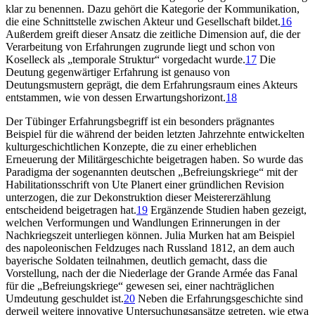
klar zu benennen. Dazu gehört die Kategorie der Kommunikation,
die eine Schnittstelle zwischen Akteur und Gesellschaft bildet.
16
Außerdem greift dieser Ansatz die zeitliche Dimension auf, die der
Verarbeitung von Erfahrungen zugrunde liegt und schon von
Koselleck als „temporale Struktur“ vorgedacht wurde.
17
Die
Deutung gegenwärtiger Erfahrung ist genauso von
Deutungsmustern geprägt, die dem Erfahrungsraum eines Akteurs
entstammen, wie von dessen Erwartungshorizont.
18
Der Tübinger Erfahrungsbegriff ist ein besonders prägnantes
Beispiel für die während der beiden letzten Jahrzehnte entwickelten
kulturgeschichtlichen Konzepte, die zu einer erheblichen
Erneuerung der Militärgeschichte beigetragen haben. So wurde das
Paradigma der sogenannten deutschen „Befreiungskriege“ mit der
Habilitationsschrift von Ute Planert einer gründlichen Revision
unterzogen, die zur Dekonstruktion dieser Meistererzählung
entscheidend beigetragen hat.
19
Ergänzende Studien haben gezeigt,
welchen Verformungen und Wandlungen Erinnerungen in der
Nachkriegszeit unterliegen können. Julia Murken hat am Beispiel
des napoleonischen Feldzuges nach Russland 1812, an dem auch
bayerische Soldaten teilnahmen, deutlich gemacht, dass die
Vorstellung, nach der die Niederlage der Grande Armée das Fanal
für die „Befreiungskriege“ gewesen sei, einer nachträglichen
Umdeutung geschuldet ist.
20
Neben die Erfahrungsgeschichte sind
derweil weitere innovative Untersuchungsansätze getreten, wie etwa