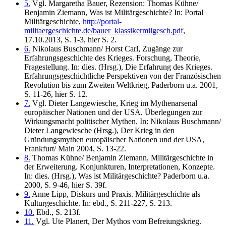
5.
Vgl. Margaretha Bauer, Rezension: Thomas Kühne/
Benjamin Ziemann, Was ist Militärgeschichte? In: Portal
Militärgeschichte,
http://portal-
militaergeschichte.de/bauer_klassikermilgesch.pdf
,
17.10.2013, S. 1-3, hier S. 2.
6.
Nikolaus Buschmann/ Horst Carl, Zugänge zur
Erfahrungsgeschichte des Krieges. Forschung, Theorie,
Fragestellung. In: dies. (Hrsg.), Die Erfahrung des Krieges.
Erfahrungsgeschichtliche Perspektiven von der Französischen
Revolution bis zum Zweiten Weltkrieg, Paderborn u.a. 2001,
S. 11-26, hier S. 12.
7.
Vgl. Dieter Langewiesche, Krieg im Mythenarsenal
europäischer Nationen und der USA. Überlegungen zur
Wirkungsmacht politischer Mythen. In: Nikolaus Buschmann/
Dieter Langewiesche (Hrsg.), Der Krieg in den
Gründungsmythen europäischer Nationen und der USA,
Frankfurt/ Main 2004, S. 13-22.
8.
Thomas Kühne/ Benjamin Ziemann, Militärgeschichte in
der Erweiterung. Konjunkturen, Interpretationen, Konzepte.
In: dies. (Hrsg.), Was ist Militärgeschichte? Paderborn u.a.
2000, S. 9-46, hier S. 39f.
9.
Anne Lipp, Diskurs und Praxis. Militärgeschichte als
Kulturgeschichte. In: ebd., S. 211-227, S. 213.
10.
Ebd., S. 213f.
11.
Vgl. Ute Planert, Der Mythos vom Befreiungskrieg.