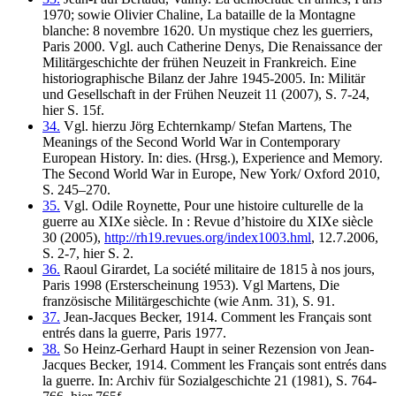
1970; sowie Olivier Chaline, La bataille de la Montagne
blanche: 8 novembre 1620. Un mystique chez les guerriers,
Paris 2000. Vgl. auch Catherine Denys, Die Renaissance der
Militärgeschichte der frühen Neuzeit in Frankreich. Eine
historiographische Bilanz der Jahre 1945-2005. In: Militär
und Gesellschaft in der Frühen Neuzeit 11 (2007), S. 7-24,
hier S. 15f.
34.
Vgl. hierzu Jörg Echternkamp/ Stefan Martens, The
Meanings of the Second World War in Contemporary
European History. In: dies. (Hrsg.), Experience and Memory.
The Second World War in Europe, New York/ Oxford 2010,
S. 245–270.
35.
Vgl. Odile Roynette, Pour une histoire culturelle de la
guerre au XIXe siècle. In : Revue d’histoire du XIXe siècle
30 (2005),
http://rh19.revues.org/index1003.hml
, 12.7.2006,
S. 2-7, hier S. 2.
36.
Raoul Girardet, La société militaire de 1815 à nos jours,
Paris 1998 (Ersterscheinung 1953). Vgl Martens, Die
französische Militärgeschichte (wie Anm. 31), S. 91.
37.
Jean-Jacques Becker, 1914. Comment les Français sont
entrés dans la guerre, Paris 1977.
38.
So Heinz-Gerhard Haupt in seiner Rezension von Jean-
Jacques Becker, 1914. Comment les Français sont entrés dans
la guerre. In: Archiv für Sozialgeschichte 21 (1981), S. 764-