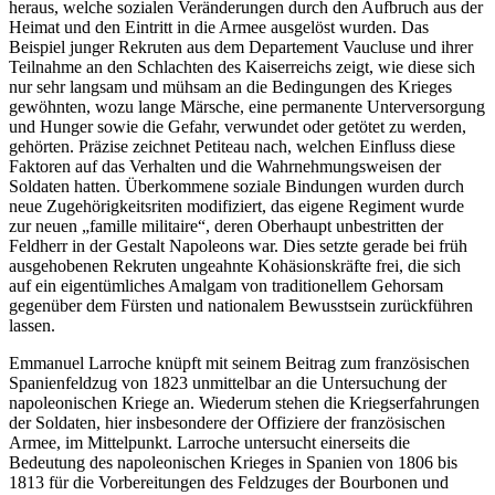
heraus, welche sozialen Veränderungen durch den Aufbruch aus der
Heimat und den Eintritt in die Armee ausgelöst wurden. Das
Beispiel junger Rekruten aus dem Departement Vaucluse und ihrer
Teilnahme an den Schlachten des Kaiserreichs zeigt, wie diese sich
nur sehr langsam und mühsam an die Bedingungen des Krieges
gewöhnten, wozu lange Märsche, eine permanente Unterversorgung
und Hunger sowie die Gefahr, verwundet oder getötet zu werden,
gehörten. Präzise zeichnet Petiteau nach, welchen Einfluss diese
Faktoren auf das Verhalten und die Wahrnehmungsweisen der
Soldaten hatten. Überkommene soziale Bindungen wurden durch
neue Zugehörigkeitsriten modifiziert, das eigene Regiment wurde
zur neuen „famille militaire“, deren Oberhaupt unbestritten der
Feldherr in der Gestalt Napoleons war. Dies setzte gerade bei früh
ausgehobenen Rekruten ungeahnte Kohäsionskräfte frei, die sich
auf ein eigentümliches Amalgam von traditionellem Gehorsam
gegenüber dem Fürsten und nationalem Bewusstsein zurückführen
lassen.
Emmanuel Larroche knüpft mit seinem Beitrag zum französischen
Spanienfeldzug von 1823 unmittelbar an die Untersuchung der
napoleonischen Kriege an. Wiederum stehen die Kriegserfahrungen
der Soldaten, hier insbesondere der Offiziere der französischen
Armee, im Mittelpunkt. Larroche untersucht einerseits die
Bedeutung des napoleonischen Krieges in Spanien von 1806 bis
1813 für die Vorbereitungen des Feldzuges der Bourbonen und