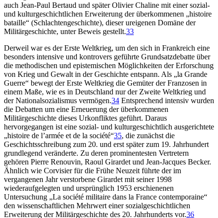
auch Jean-Paul Bertaud und später Olivier Chaline mit einer sozial-
und kulturgeschichtlichen Erweiterung der überkommenen „histoire
bataille“ (Schlachtengeschichte), dieser ureigenen Domäne der
Militärgeschichte, unter Beweis gestellt.
33
Derweil war es der Erste Weltkrieg, um den sich in Frankreich eine
besonders intensive und kontrovers geführte Grundsatzdebatte über
die methodischen und epistemischen Möglichkeiten der Erforschung
von Krieg und Gewalt in der Geschichte entspann. Als „la Grande
Guerre“ bewegt der Erste Weltkrieg die Gemüter der Franzosen in
einem Maße, wie es in Deutschland nur der Zweite Weltkrieg und
der Nationalsozialismus vermögen.
34
Entsprechend intensiv wurden
die Debatten um eine Erneuerung der überkommenen
Militärgeschichte dieses Urkonfliktes geführt. Daraus
hervorgegangen ist eine sozial- und kulturgeschichtlich ausgerichtete
„histoire de l’armée et de la société“
35
, die zunächst die
Geschichtsschreibung zum 20. und erst später zum 19. Jahrhundert
grundlegend veränderte. Zu deren prominentesten Vertretern
gehören Pierre Renouvin, Raoul Girardet und Jean-Jacques Becker.
Ähnlich wie Corvisier für die Frühe Neuzeit führte der im
vergangenen Jahr verstorbene Girardet mit seiner 1998
wiederaufgelegten und ursprünglich 1953 erschienenen
Untersuchung „La société militaire dans la France contemporaine“
den wissenschaftlichen Mehrwert einer sozialgeschichtlichen
Erweiterung der Militärgeschichte des 20. Jahrhunderts vor.
36