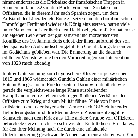
nimmt andererseits die Erlebnisse der französischen Truppen in
Spanien im Jahr 1823 in den Blick. Von jenen Soldaten und
Offizieren, die in diesem Jahr nach Spanien zogen, um dem
Aufstand der Liberalen ein Ende zu setzen und den bourbonischen
Thronfolger Ferdinand wieder als König einzusetzen, hatten viele
unter Napoleon auf der iberischen Halbinsel gekämpft. So hatten sie
am eigenen Leib einen der grausamsten und mörderischsten
Konflikte des 19. Jahrhunderts erlebt, der ihnen aufgrund des von
den spanischen Aufständischen geführten Guerillakriegs besonders
im Gedächtnis geblieben war. Die Erinnerung an die dadurch
erlittenen Verluste wurde bei den Vorbereitungen zur Intervention
von 1823 rasch lebendig.
In ihrer Untersuchung zum bayerischen Offizierskorps zwischen
1815 und 1866 widmet sich Gundula Gahlen einer militärischen
Elite in Kriegs- und in Friedenszeiten. Darin wird deutlich, wie
gerade die vergleichsweise lange Phase ausbleibender
Kampfhandlungen zu einem sehr eigentümlichen Verhältnis der
Offiziere zum Krieg und zum Militär führte. Viele von ihnen
kritisierten den in der bayerischen Armee nach 1815 eintretenden
Beförderungsstau und drückten in diesem Zusammenhang ihre
Sehnsucht nach dem Krieg aus. Eine andere Gruppe von Offizieren
befürchtete derweil nichts so sehr wie den Eintritt dieses Ernstfalles,
für den ihrer Meinung nach die durch eine anhaltende
Unterfinanzierung geschwächte Armee kaum einsatzbereit war. Ein