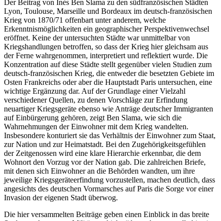
Der Beitrag von Inès Ben Slama zu den südfranzösischen Städten
Lyon, Toulouse, Marseille und Bordeaux im deutsch-französischen
Krieg von 1870/71 offenbart unter anderem, welche
Erkenntnismöglichkeiten ein geographischer Perspektivenwechsel
eröffnet. Keine der untersuchten Städte war unmittelbar von
Kriegshandlungen betroffen, so dass der Krieg hier gleichsam aus
der Ferne wahrgenommen, interpretiert und reflektiert wurde. Die
Konzentration auf diese Städte stellt gegenüber vielen Studien zum
deutsch-französischen Krieg, die entweder die besetzten Gebiete im
Osten Frankreichs oder aber die Hauptstadt Paris untersuchen, eine
wichtige Ergänzung dar. Auf der Grundlage einer Vielzahl
verschiedener Quellen, zu denen Vorschläge zur Erfindung
neuartiger Kriegsgeräte ebenso wie Anträge deutscher Immigranten
auf Einbürgerung gehören, zeigt Ben Slama, wie sich die
Wahrnehmungen der Einwohner mit dem Krieg wandelten.
Insbesondere konturiert sie das Verhältnis der Einwohner zum Staat,
zur Nation und zur Heimatstadt. Bei den Zugehörigkeitsgefühlen
der Zeitgenossen wird eine klare Hierarchie erkennbar, die dem
Wohnort den Vorzug vor der Nation gab. Die zahlreichen Briefe,
mit denen sich Einwohner an die Behörden wandten, um ihre
jeweilige Kriegsgeräteerfindung vorzustellen, machen deutlich, dass
angesichts des deutschen Vormarsches auf Paris die Sorge vor einer
Invasion der eigenen Stadt überwog.
Die hier versammelten Beiträge geben einen Einblick in das breite