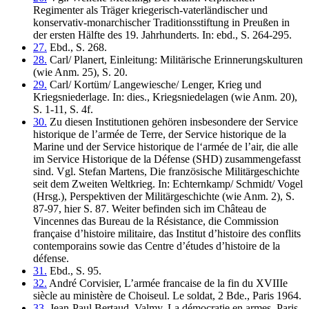
Regimenter als Träger kriegerisch-vaterländischer und
konservativ-monarchischer Traditionsstiftung in Preußen in
der ersten Hälfte des 19. Jahrhunderts. In: ebd., S. 264-295.
27.
Ebd., S. 268.
28.
Carl/ Planert, Einleitung: Militärische Erinnerungskulturen
(wie Anm. 25), S. 20.
29.
Carl/ Kortüm/ Langewiesche/ Lenger, Krieg und
Kriegsniederlage. In: dies., Kriegsniedelagen (wie Anm. 20),
S. 1-11, S. 4f.
30.
Zu diesen Institutionen gehören insbesondere der Service
historique de l’armée de Terre, der Service historique de la
Marine und der Service historique de l‘armée de l’air, die alle
im Service Historique de la Défense (SHD) zusammengefasst
sind. Vgl. Stefan Martens, Die französische Militärgeschichte
seit dem Zweiten Weltkrieg. In: Echternkamp/ Schmidt/ Vogel
(Hrsg.), Perspektiven der Militärgeschichte (wie Anm. 2), S.
87-97, hier S. 87. Weiter befinden sich im Château de
Vincennes das Bureau de la Résistance, die Commission
française d’histoire militaire, das Institut d’histoire des conflits
contemporains sowie das Centre d’études d’histoire de la
défense.
31.
Ebd., S. 95.
32.
André Corvisier, L’armée francaise de la fin du XVIIIe
siècle au ministère de Choiseul. Le soldat, 2 Bde., Paris 1964.
33.
Jean-Paul Bertaud, Valmy. La démocratie en armes, Paris