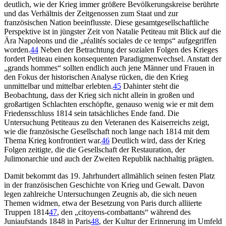
deutlich, wie der Krieg immer größere Bevölkerungskreise berührte
und das Verhältnis der Zeitgenossen zum Staat und zur
französischen Nation beeinflusste. Diese gesamtgesellschaftliche
Perspektive ist in jüngster Zeit von Natalie Petiteau mit Blick auf die
Ära Napoleons und die „réalités sociales de ce temps“ aufgegriffen
worden.
44
Neben der Betrachtung der sozialen Folgen des Krieges
fordert Petiteau einen konsequenten Paradigmenwechsel. Anstatt der
„grands hommes“ sollten endlich auch jene Männer und Frauen in
den Fokus der historischen Analyse rücken, die den Krieg
unmittelbar und mittelbar erlebten.
45
Dahinter steht die
Beobachtung, dass der Krieg sich nicht allein in großen und
großartigen Schlachten erschöpfte, genauso wenig wie er mit dem
Friedensschluss 1814 sein tatsächliches Ende fand. Die
Untersuchung Petiteaus zu den Veteranen des Kaiserreichs zeigt,
wie die französische Gesellschaft noch lange nach 1814 mit dem
Thema Krieg konfrontiert war.
46
Deutlich wird, dass der Krieg
Folgen zeitigte, die die Gesellschaft der Restauration, der
Julimonarchie und auch der Zweiten Republik nachhaltig prägten.
Damit bekommt das 19. Jahrhundert allmählich seinen festen Platz
in der französischen Geschichte von Krieg und Gewalt. Davon
legen zahlreiche Untersuchungen Zeugnis ab, die sich neuen
Themen widmen, etwa der Besetzung von Paris durch alliierte
Truppen 1814
47
, den „citoyens-combattants“ während des
Juniaufstands 1848 in Paris
48
, der Kultur der Erinnerung im Umfeld