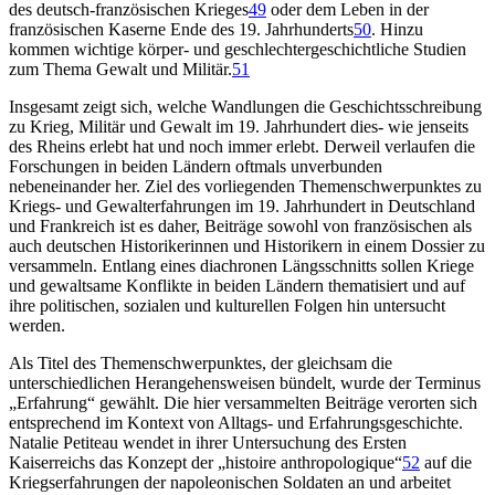
des deutsch-französischen Krieges
49
oder dem Leben in der
französischen Kaserne Ende des 19. Jahrhunderts
50
. Hinzu
kommen wichtige körper- und geschlechtergeschichtliche Studien
zum Thema Gewalt und Militär.
51
Insgesamt zeigt sich, welche Wandlungen die Geschichtsschreibung
zu Krieg, Militär und Gewalt im 19. Jahrhundert dies- wie jenseits
des Rheins erlebt hat und noch immer erlebt. Derweil verlaufen die
Forschungen in beiden Ländern oftmals unverbunden
nebeneinander her. Ziel des vorliegenden Themenschwerpunktes zu
Kriegs- und Gewalterfahrungen im 19. Jahrhundert in Deutschland
und Frankreich ist es daher, Beiträge sowohl von französischen als
auch deutschen Historikerinnen und Historikern in einem Dossier zu
versammeln. Entlang eines diachronen Längsschnitts sollen Kriege
und gewaltsame Konflikte in beiden Ländern thematisiert und auf
ihre politischen, sozialen und kulturellen Folgen hin untersucht
werden.
Als Titel des Themenschwerpunktes, der gleichsam die
unterschiedlichen Herangehensweisen bündelt, wurde der Terminus
„Erfahrung“ gewählt. Die hier versammelten Beiträge verorten sich
entsprechend im Kontext von Alltags- und Erfahrungsgeschichte.
Natalie Petiteau wendet in ihrer Untersuchung des Ersten
Kaiserreichs das Konzept der „histoire anthropologique“
52
auf die
Kriegserfahrungen der napoleonischen Soldaten an und arbeitet