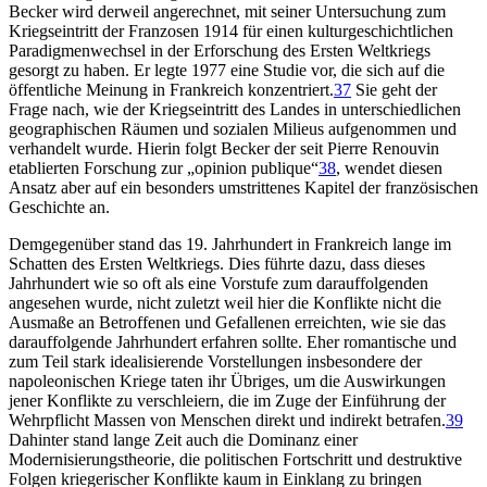
Becker wird derweil angerechnet, mit seiner Untersuchung zum
Kriegseintritt der Franzosen 1914 für einen kulturgeschichtlichen
Paradigmenwechsel in der Erforschung des Ersten Weltkriegs
gesorgt zu haben. Er legte 1977 eine Studie vor, die sich auf die
öffentliche Meinung in Frankreich konzentriert.
37
Sie geht der
Frage nach, wie der Kriegseintritt des Landes in unterschiedlichen
geographischen Räumen und sozialen Milieus aufgenommen und
verhandelt wurde. Hierin folgt Becker der seit Pierre Renouvin
etablierten Forschung zur „opinion publique“
38
, wendet diesen
Ansatz aber auf ein besonders umstrittenes Kapitel der französischen
Geschichte an.
Demgegenüber stand das 19. Jahrhundert in Frankreich lange im
Schatten des Ersten Weltkriegs. Dies führte dazu, dass dieses
Jahrhundert wie so oft als eine Vorstufe zum darauffolgenden
angesehen wurde, nicht zuletzt weil hier die Konflikte nicht die
Ausmaße an Betroffenen und Gefallenen erreichten, wie sie das
darauffolgende Jahrhundert erfahren sollte. Eher romantische und
zum Teil stark idealisierende Vorstellungen insbesondere der
napoleonischen Kriege taten ihr Übriges, um die Auswirkungen
jener Konflikte zu verschleiern, die im Zuge der Einführung der
Wehrpflicht Massen von Menschen direkt und indirekt betrafen.
39
Dahinter stand lange Zeit auch die Dominanz einer
Modernisierungstheorie, die politischen Fortschritt und destruktive
Folgen kriegerischer Konflikte kaum in Einklang zu bringen