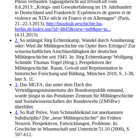
Pilous verfassten Tagungsbericht auf HSozKult vom
8.6.2013: „Kriegs- und Gewalterfahrung im 19. Jahrhundert
in Deutschland und Frankreich/ Expériences de guerre et de
violence au XIXe siècle en France et en Allemagne“ (Paris,
21.-22.3.2013),
http://hsozkult.geschichte.hu-
berlin.de/index.asp?id=4845&view=pdf&pn=ta...
(4.11.2013).
2.
So unlängst Jörg Echternkamp, Wandel durch Annäherung
oder: Wird die Militärgeschichte ein Opfer ihres Erfolges? Zur
wissenschaftlichen Anschlussfähigkeit der deutschen
Militärgeschichte seit 1945. In: Jörg Echternkamp/ Wolfgang
Schmidt/ Thomas Vogel (Hrsg.), Perspektiven der
Militärgeschichte. Raum, Gewalt und Repräsentation in
historischer Forschung und Bildung, München 2010, S. 1-38,
hier S. 1f.
3.
Das MGFA, das unter dem Dach des
Verteidigungsministeriums der Bundesrepublik entstand,
wurde jüngst in das Potsdamer Zentrum für Militärgeschichte
und Sozialwissenschaften der Bundeswehr (ZMSBw)
überführt.
4.
So Ralf Pröve, Vom Schmuddelkind zur anerkannten
Subdisziplin? Die „neue Militärgeschichte“ der Frühen
Neuzeit. Perspektiven, Entwicklungen, Probleme. In:
Geschichte in Wissenschaft und Unterricht 51.10 (2000), S.
597-612.