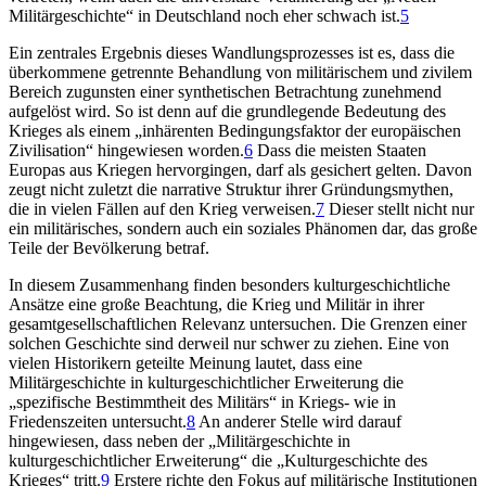
Militärgeschichte“ in Deutschland noch eher schwach ist.
5
Ein zentrales Ergebnis dieses Wandlungsprozesses ist es, dass die
überkommene getrennte Behandlung von militärischem und zivilem
Bereich zugunsten einer synthetischen Betrachtung zunehmend
aufgelöst wird. So ist denn auf die grundlegende Bedeutung des
Krieges als einem „inhärenten Bedingungsfaktor der europäischen
Zivilisation“ hingewiesen worden.
6
Dass die meisten Staaten
Europas aus Kriegen hervorgingen, darf als gesichert gelten. Davon
zeugt nicht zuletzt die narrative Struktur ihrer Gründungsmythen,
die in vielen Fällen auf den Krieg verweisen.
7
Dieser stellt nicht nur
ein militärisches, sondern auch ein soziales Phänomen dar, das große
Teile der Bevölkerung betraf.
In diesem Zusammenhang finden besonders kulturgeschichtliche
Ansätze eine große Beachtung, die Krieg und Militär in ihrer
gesamtgesellschaftlichen Relevanz untersuchen. Die Grenzen einer
solchen Geschichte sind derweil nur schwer zu ziehen. Eine von
vielen Historikern geteilte Meinung lautet, dass eine
Militärgeschichte in kulturgeschichtlicher Erweiterung die
„spezifische Bestimmtheit des Militärs“ in Kriegs- wie in
Friedenszeiten untersucht.
8
An anderer Stelle wird darauf
hingewiesen, dass neben der „Militärgeschichte in
kulturgeschichtlicher Erweiterung“ die „Kulturgeschichte des
Krieges“ tritt.
9
Erstere richte den Fokus auf militärische Institutionen