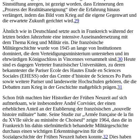
Sinnstiftung anregen, ist gezeigt worden, dass Erinnerung den
„Prozess der Realitätsaneignung“ über die Erfahrung hinaus
verlängert, indem das Bild vom Krieg auf die eigene Gegenwart und
die erwartete Zukunft gerichtet wird.
29
Ähnlich wie in Deutschland setzte auch in Frankreich während der
letzten beiden Jahrzehnte eine intensive Auseinandersetzung mit
dem Thema Krieg und Militär ein. Die französische
Militärgeschichte wurde von 1945 an lange von Institutionen
dominiert, die dem Verteidigungsministerium unterstehen und im
ehrwürdigen Königsschloss in Vincennes versammelt sind.
30
Heute
sind es dagegen Vertreter französischer Universitäten, zu deren
bekanntester die Pariser Ecole des Hautes Etude en Sciences
Sociales (EHESS) oder das Centre d’histoire de Sciences Po Paris
sowie weitere Pariser und landesweite Hochschulen gehören, die die
Debatten zum Krieg in der Geschichte maßgeblich prägen.
31
Schon früh machten hier Historiker der Frühen Neuzeit auf sich
aufmerksam, wie insbesondere André Corvisier, der einen
erheblichen Anteil an der Etablierung der französischen „nouvelle
histoire militaire“ hatte. Seine Studie zur „Armée française de la fin
du XVIIe siècle au ministère de Choiseul“ zeigte 1964, dass die in
Frankreich bis dahin stiefmütterlich behandelte Militärgeschichte
durchaus einen wichtigen Erkenntnisgewinn für die
Sozialgeschichte der Frühen Neuzeit haben konnte.
32
Dies haben