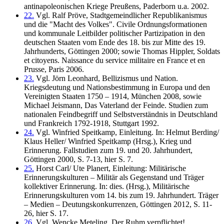
antinapoleonischen Kriege Preußens, Paderborn u.a. 2002.
22.
Vgl. Ralf Pröve, Stadtgemeindlicher Republikanismus
und die "Macht des Volkes". Civile Ordnungsformationen
und kommunale Leitbilder politischer Partizipation in den
deutschen Staaten vom Ende des 18. bis zur Mitte des 19.
Jahrhunderts, Göttingen 2000; sowie Thomas Hippler, Soldats
et citoyens. Naissance du service militaire en France et en
Prusse, Paris 2006.
23.
Vgl. Jörn Leonhard, Bellizismus und Nation.
Kriegsdeutung und Nationsbestimmung in Europa und den
Vereinigten Staaten 1750 – 1914, München 2008, sowie
Michael Jeismann, Das Vaterland der Feinde. Studien zum
nationalen Feindbegriff und Selbstverständnis in Deutschland
und Frankreich 1792-1918, Stuttgart 1992.
24.
Vgl. Winfried Speitkamp, Einleitung. In: Helmut Berding/
Klaus Heller/ Winfried Speitkamp (Hrsg.), Krieg und
Erinnerung. Fallstudien zum 19. und 20. Jahrhundert,
Göttingen 2000, S. 7-13, hier S. 7.
25.
Horst Carl/ Ute Planert, Einleitung: Militärische
Erinnerungskulturen – Militär als Gegenstand und Träger
kollektiver Erinnerung. In: dies. (Hrsg.), Militärische
Erinnerungskulturen vom 14. bis zum 19. Jahrhundert. Träger
– Medien – Deutungskonkurrenzen, Göttingen 2012, S. 11-
26, hier S. 17.
26.
Vgl. Wencke Meteling, Der Ruhm verpflichtet!