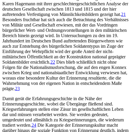
Karen Hagemann mit ihrer geschlechtergeschichtlichen Analyse der
deutschen Gesellschaft zwischen 1813 und 1815 und der hier
auftretenden Verfestigung von Männlichkeitsbildern gezeigt hat.
21
Besonders fruchtbar hat sich auch die Betrachtung des Verhältnisses
von Militär und Gesellschaft erwiesen, mit der das Vordringen
bürgerlicher Wert- und Ordnungsvorstellungen in den militärischen
Bereich hinein gezeigt wird. In Untersuchungen zu den im 19.
Jahrhundert im Deutschen Bund auftretenden Bürgerwehren wie
auch zur Entstehung des bürgerlichen Soldatentypus im Zuge der
Einführung der Wehrpflicht wird der große Anteil der nicht-
militärischen Öffentlichkeit an der Konstruktion national geprägter
Soldatenbilder ersichtlich.
22
Dies blieb schließlich nicht ohne
Folgen für die Nationalismusforschung, die auf den engen Konnex
zwischen Krieg und nationalstaatlicher Entwicklung verwiesen hat,
woraus eine besondere Kultur der Erinnerung resultierte, die die
Wahrnehmung von der eigenen Nation in entscheidendem Maße
prägte.
23
Damit gerät die Erfahrungsgeschichte in die Nähe der
Erinnerungsgeschichte, wobei die Übergänge fließend sind.
Kriegserfahrungen stellen eine Zäsur im gesellschaftlichen Leben
dar und müssen verarbeitet werden. Sie werden gedeutet,
umgedeutet und allmählich zu Kriegserinnerungen, die wiederum
tradiert werden.
24
Die Kategorie der Erinnerungskultur macht
darüber hinaus die soziale Funktion von Erinnerung deutlich, indem