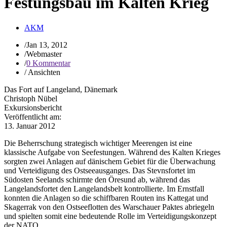
Festungsbau im Kalten Krieg
AKM
/
Jan 13, 2012
/
Webmaster
/
0 Kommentar
/
Ansichten
Das Fort auf Langeland, Dänemark
Christoph Nübel
Exkursionsbericht
Veröffentlicht am:
13. Januar 2012
Die Beherrschung strategisch wichtiger Meerengen ist eine
klassische Aufgabe von Seefestungen. Während des Kalten Krieges
sorgten zwei Anlagen auf dänischem Gebiet für die Überwachung
und Verteidigung des Ostseeausganges. Das Stevnsfortet im
Südosten Seelands schirmte den Öresund ab, während das
Langelandsfortet den Langelandsbelt kontrollierte. Im Ernstfall
konnten die Anlagen so die schiffbaren Routen ins Kattegat und
Skagerrak von den Ostseeflotten des Warschauer Paktes abriegeln
und spielten somit eine bedeutende Rolle im Verteidigungskonzept
der NATO.