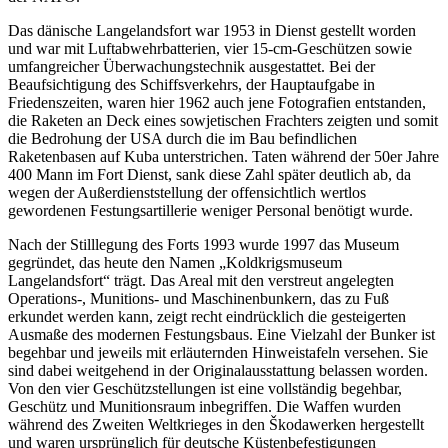
Das dänische Langelandsfort war 1953 in Dienst gestellt worden
und war mit Luftabwehrbatterien, vier 15-cm-Geschützen sowie
umfangreicher Überwachungstechnik ausgestattet. Bei der
Beaufsichtigung des Schiffsverkehrs, der Hauptaufgabe in
Friedenszeiten, waren hier 1962 auch jene Fotografien entstanden,
die Raketen an Deck eines sowjetischen Frachters zeigten und somit
die Bedrohung der USA durch die im Bau befindlichen
Raketenbasen auf Kuba unterstrichen. Taten während der 50er Jahre
400 Mann im Fort Dienst, sank diese Zahl später deutlich ab, da
wegen der Außerdienststellung der offensichtlich wertlos
gewordenen Festungsartillerie weniger Personal benötigt wurde.
Nach der Stilllegung des Forts 1993 wurde 1997 das Museum
gegründet, das heute den Namen „Koldkrigsmuseum
Langelandsfort“ trägt. Das Areal mit den verstreut angelegten
Operations-, Munitions- und Maschinenbunkern, das zu Fuß
erkundet werden kann, zeigt recht eindrücklich die gesteigerten
Ausmaße des modernen Festungsbaus. Eine Vielzahl der Bunker ist
begehbar und jeweils mit erläuternden Hinweistafeln versehen. Sie
sind dabei weitgehend in der Originalausstattung belassen worden.
Von den vier Geschützstellungen ist eine vollständig begehbar,
Geschütz und Munitionsraum inbegriffen. Die Waffen wurden
während des Zweiten Weltkrieges in den Škodawerken hergestellt
und waren ursprünglich für deutsche Küstenbefestigungen