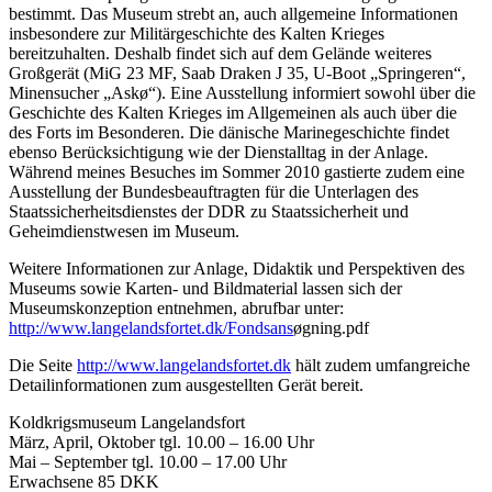
bestimmt. Das Museum strebt an, auch allgemeine Informationen
insbesondere zur Militärgeschichte des Kalten Krieges
bereitzuhalten. Deshalb findet sich auf dem Gelände weiteres
Großgerät (MiG 23 MF, Saab Draken J 35, U-Boot „Springeren“,
Minensucher „Askø“). Eine Ausstellung informiert sowohl über die
Geschichte des Kalten Krieges im Allgemeinen als auch über die
des Forts im Besonderen. Die dänische Marinegeschichte findet
ebenso Berücksichtigung wie der Dienstalltag in der Anlage.
Während meines Besuches im Sommer 2010 gastierte zudem eine
Ausstellung der Bundesbeauftragten für die Unterlagen des
Staatssicherheitsdienstes der DDR zu Staatssicherheit und
Geheimdienstwesen im Museum.
Weitere Informationen zur Anlage, Didaktik und Perspektiven des
Museums sowie Karten- und Bildmaterial lassen sich der
Museumskonzeption entnehmen, abrufbar unter:
http://www.langelandsfortet.dk/Fondsans
øgning.pdf
Die Seite
http://www.langelandsfortet.dk
hält zudem umfangreiche
Detailinformationen zum ausgestellten Gerät bereit.
Koldkrigsmuseum Langelandsfort
März, April, Oktober tgl. 10.00 – 16.00 Uhr
Mai – September tgl. 10.00 – 17.00 Uhr
Erwachsene 85 DKK