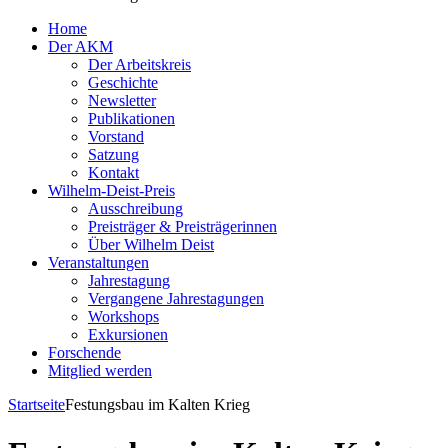
Home
Der AKM
Der Arbeitskreis
Geschichte
Newsletter
Publikationen
Vorstand
Satzung
Kontakt
Wilhelm-Deist-Preis
Ausschreibung
Preisträger & Preisträgerinnen
Über Wilhelm Deist
Veranstaltungen
Jahrestagung
Vergangene Jahrestagungen
Workshops
Exkursionen
Forschende
Mitglied werden
Startseite
Festungsbau im Kalten Krieg