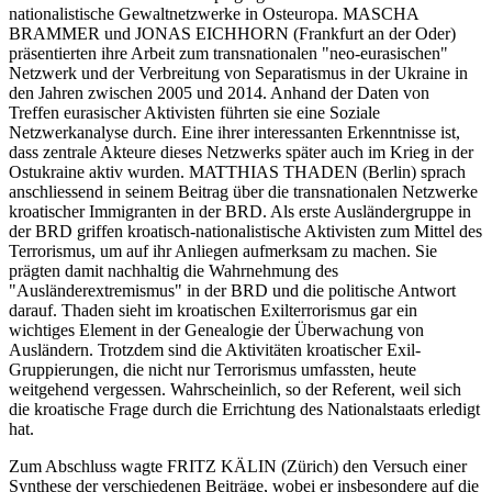
nationalistische Gewaltnetzwerke in Osteuropa. MASCHA
BRAMMER und JONAS EICHHORN (Frankfurt an der Oder)
präsentierten ihre Arbeit zum transnationalen "neo-eurasischen"
Netzwerk und der Verbreitung von Separatismus in der Ukraine in
den Jahren zwischen 2005 und 2014. Anhand der Daten von
Treffen eurasischer Aktivisten führten sie eine Soziale
Netzwerkanalyse durch. Eine ihrer interessanten Erkenntnisse ist,
dass zentrale Akteure dieses Netzwerks später auch im Krieg in der
Ostukraine aktiv wurden. MATTHIAS THADEN (Berlin) sprach
anschliessend in seinem Beitrag über die transnationalen Netzwerke
kroatischer Immigranten in der BRD. Als erste Ausländergruppe in
der BRD griffen kroatisch-nationalistische Aktivisten zum Mittel des
Terrorismus, um auf ihr Anliegen aufmerksam zu machen. Sie
prägten damit nachhaltig die Wahrnehmung des
"Ausländerextremismus" in der BRD und die politische Antwort
darauf. Thaden sieht im kroatischen Exilterrorismus gar ein
wichtiges Element in der Genealogie der Überwachung von
Ausländern. Trotzdem sind die Aktivitäten kroatischer Exil-
Gruppierungen, die nicht nur Terrorismus umfassten, heute
weitgehend vergessen. Wahrscheinlich, so der Referent, weil sich
die kroatische Frage durch die Errichtung des Nationalstaats erledigt
hat.
Zum Abschluss wagte FRITZ KÄLIN (Zürich) den Versuch einer
Synthese der verschiedenen Beiträge, wobei er insbesondere auf die