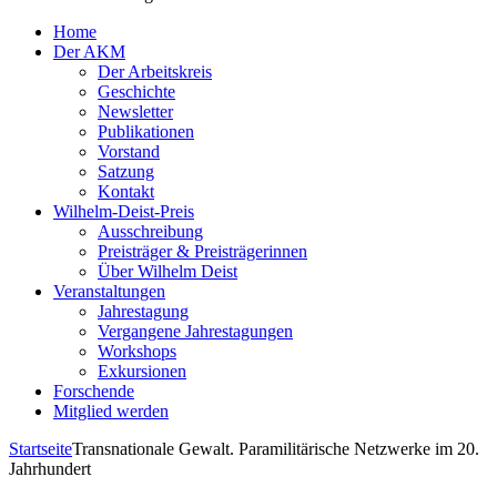
Home
Der AKM
Der Arbeitskreis
Geschichte
Newsletter
Publikationen
Vorstand
Satzung
Kontakt
Wilhelm-Deist-Preis
Ausschreibung
Preisträger & Preisträgerinnen
Über Wilhelm Deist
Veranstaltungen
Jahrestagung
Vergangene Jahrestagungen
Workshops
Exkursionen
Forschende
Mitglied werden
Startseite
Transnationale Gewalt. Paramilitärische Netzwerke im 20.
Jahrhundert