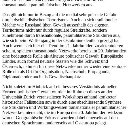
transnationalen paramilitärischen Netzwerken aus.
Das gilt nicht nur in Bezug auf die medial sehr präsente Gefahr
durch dschihadistischen Terrorismus. Auch an sich traditionelle
Mächte wie Russland üben Gewalt ausserhalb des eigenen
Territoriums nicht nur durch reguläre Streitkräfte, sondern
zunehmend durch transnationale, paramilitärische Strukturen aus,
wie sich beim Waffengang in der Ostukraine deutlich gezeigt hat.
Auch wenn sich hier ein Trend im 21. Jahrhundert zu akzentuieren
scheint, spielten transnationale Netzwerke bereits im 20. Jahrhundert
eine bedeutende Rolle als Akteure politischer Gewalt. Europäische
Länder, auch formal neutrale Staaten wie die Schweiz und
Österreich, nahmen für diese Netzwerke immer wieder eine zentrale
Rolle ein als Ort für Organisation, Nachschub, Propaganda,
Diplomatie oder auch als Gewaltschauplatz.
Nicht zuletzt im Hinblick auf ein besseres Verständnis aktueller
Formen politischer Gewalt wurden im Rahmen dieses an der
Universität Zürich veranstalteten Workshops anhand konkreter
historischer Fallstudien sowie durch eine abschliessende Synthese
die Strukturen und Wirkungsweisen transnationaler paramilitärischer
Netzwerke untersucht, die im Europa des 20. Jahrhundert wirksam
waren. Geographische Fokusse wurden dabei einerseits auf den
deutschen Sprachraum, andererseits auf Osteuropa gelegt.