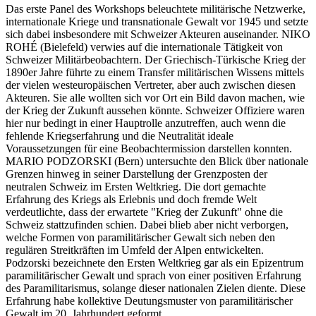
Das erste Panel des Workshops beleuchtete militärische Netzwerke,
internationale Kriege und transnationale Gewalt vor 1945 und setzte
sich dabei insbesondere mit Schweizer Akteuren auseinander. NIKO
ROHÉ (Bielefeld) verwies auf die internationale Tätigkeit von
Schweizer Militärbeobachtern. Der Griechisch-Türkische Krieg der
1890er Jahre führte zu einem Transfer militärischen Wissens mittels
der vielen westeuropäischen Vertreter, aber auch zwischen diesen
Akteuren. Sie alle wollten sich vor Ort ein Bild davon machen, wie
der Krieg der Zukunft aussehen könnte. Schweizer Offiziere waren
hier nur bedingt in einer Hauptrolle anzutreffen, auch wenn die
fehlende Kriegserfahrung und die Neutralität ideale
Voraussetzungen für eine Beobachtermission darstellen konnten.
MARIO PODZORSKI (Bern) untersuchte den Blick über nationale
Grenzen hinweg in seiner Darstellung der Grenzposten der
neutralen Schweiz im Ersten Weltkrieg. Die dort gemachte
Erfahrung des Kriegs als Erlebnis und doch fremde Welt
verdeutlichte, dass der erwartete "Krieg der Zukunft" ohne die
Schweiz stattzufinden schien. Dabei blieb aber nicht verborgen,
welche Formen von paramilitärischer Gewalt sich neben den
regulären Streitkräften im Umfeld der Alpen entwickelten.
Podzorski bezeichnete den Ersten Weltkrieg gar als ein Epizentrum
paramilitärischer Gewalt und sprach von einer positiven Erfahrung
des Paramilitarismus, solange dieser nationalen Zielen diente. Diese
Erfahrung habe kollektive Deutungsmuster von paramilitärischer
Gewalt im 20. Jahrhundert geformt.