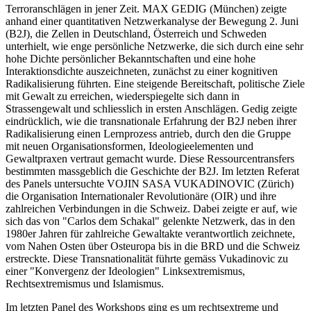
Terroranschlägen in jener Zeit. MAX GEDIG (München) zeigte
anhand einer quantitativen Netzwerkanalyse der Bewegung 2. Juni
(B2J), die Zellen in Deutschland, Österreich und Schweden
unterhielt, wie enge persönliche Netzwerke, die sich durch eine sehr
hohe Dichte persönlicher Bekanntschaften und eine hohe
Interaktionsdichte auszeichneten, zunächst zu einer kognitiven
Radikalisierung führten. Eine steigende Bereitschaft, politische Ziele
mit Gewalt zu erreichen, wiederspiegelte sich dann in
Strassengewalt und schliesslich in ersten Anschlägen. Gedig zeigte
eindrücklich, wie die transnationale Erfahrung der B2J neben ihrer
Radikalisierung einen Lernprozess antrieb, durch den die Gruppe
mit neuen Organisationsformen, Ideologieelementen und
Gewaltpraxen vertraut gemacht wurde. Diese Ressourcentransfers
bestimmten massgeblich die Geschichte der B2J. Im letzten Referat
des Panels untersuchte VOJIN SASA VUKADINOVIC (Zürich)
die Organisation Internationaler Revolutionäre (OIR) und ihre
zahlreichen Verbindungen in die Schweiz. Dabei zeigte er auf, wie
sich das von "Carlos dem Schakal" gelenkte Netzwerk, das in den
1980er Jahren für zahlreiche Gewaltakte verantwortlich zeichnete,
vom Nahen Osten über Osteuropa bis in die BRD und die Schweiz
erstreckte. Diese Transnationalität führte gemäss Vukadinovic zu
einer "Konvergenz der Ideologien" Linksextremismus,
Rechtsextremismus und Islamismus.
Im letzten Panel des Workshops ging es um rechtsextreme und