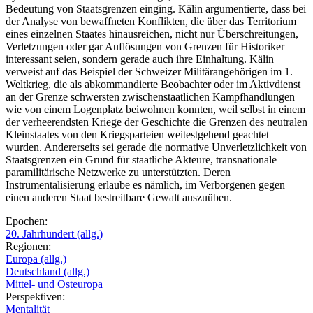
Bedeutung von Staatsgrenzen einging. Kälin argumentierte, dass bei
der Analyse von bewaffneten Konflikten, die über das Territorium
eines einzelnen Staates hinausreichen, nicht nur Überschreitungen,
Verletzungen oder gar Auflösungen von Grenzen für Historiker
interessant seien, sondern gerade auch ihre Einhaltung. Kälin
verweist auf das Beispiel der Schweizer Militärangehörigen im 1.
Weltkrieg, die als abkommandierte Beobachter oder im Aktivdienst
an der Grenze schwersten zwischenstaatlichen Kampfhandlungen
wie von einem Logenplatz beiwohnen konnten, weil selbst in einem
der verheerendsten Kriege der Geschichte die Grenzen des neutralen
Kleinstaates von den Kriegsparteien weitestgehend geachtet
wurden. Andererseits sei gerade die normative Unverletzlichkeit von
Staatsgrenzen ein Grund für staatliche Akteure, transnationale
paramilitärische Netzwerke zu unterstützten. Deren
Instrumentalisierung erlaube es nämlich, im Verborgenen gegen
einen anderen Staat bestreitbare Gewalt auszuüben.
Epochen:
20. Jahrhundert (allg.)
Regionen:
Europa (allg.)
Deutschland (allg.)
Mittel- und Osteuropa
Perspektiven:
Mentalität