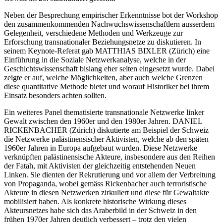
Neben der Besprechung empirischer Erkenntnisse bot der Workshop
den zusammenkommenden Nachwuchswissenschaftlern ausserdem
Gelegenheit, verschiedene Methoden und Werkzeuge zur
Erforschung transnationaler Beziehungsnetze zu diskutieren. In
seinem Keynote-Referat gab MATTHIAS BIXLER (Zürich) eine
Einführung in die Soziale Netzwerkanalyse, welche in der
Geschichtswissenschaft bislang eher selten eingesetzt wurde. Dabei
zeigte er auf, welche Möglichkeiten, aber auch welche Grenzen
diese quantitative Methode bietet und worauf Historiker bei ihrem
Einsatz besonders achten sollten.
Ein weiteres Panel thematisierte transnationale Netzwerke linker
Gewalt zwischen den 1960er und den 1980er Jahren. DANIEL
RICKENBACHER (Zürich) diskutierte am Beispiel der Schweiz
die Netzwerke palästinensischer Aktivisten, welche ab den späten
1960er Jahren in Europa aufgebaut wurden. Diese Netzwerke
verknüpften palästinensische Akteure, insbesondere aus den Reihen
der Fatah, mit Aktivisten der gleichzeitig entstehenden Neuen
Linken. Sie dienten der Rekrutierung und vor allem der Verbreitung
von Propaganda, wobei gemäss Rickenbacher auch terroristische
Akteure in diesen Netzwerken zirkuliert und diese für Gewaltakte
mobilisiert haben. Als konkrete historische Wirkung dieses
Akteursnetzes habe sich das Araberbild in der Schweiz in den
frühen 1970er Jahren deutlich verbessert – trotz den vielen