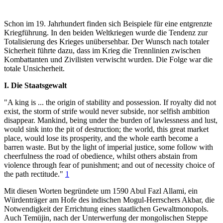
Schon im 19. Jahrhundert finden sich Beispiele für eine entgrenzte
Kriegführung. In den beiden Weltkriegen wurde die Tendenz zur
Totalisierung des Krieges unübersehbar. Der Wunsch nach totaler
Sicherheit führte dazu, dass im Krieg die Trennlinien zwischen
Kombattanten und Zivilisten verwischt wurden. Die Folge war die
totale Unsicherheit.
I. Die Staatsgewalt
"A king is ... the origin of stability and possession. If royalty did not
exist, the storm of strife would never subside, nor selfish ambition
disappear. Mankind, being under the burden of lawlessness and lust,
would sink into the pit of destruction; the world, this great market
place, would lose its prosperity, and the whole earth become a
barren waste. But by the light of imperial justice, some follow with
cheerfulness the road of obedience, whilst others abstain from
violence through fear of punishment; and out of necessity choice of
the path rectitude."
1
Mit diesen Worten begründete um 1590 Abul Fazl Allami, ein
Würdenträger am Hofe des indischen Mogul-Herrschers Akbar, die
Notwendigkeit der Errichtung eines staatlichen Gewaltmonopols.
Auch Temüjin, nach der Unterwerfung der mongolischen Steppe