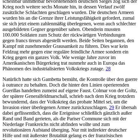
scheinbar unmittelbar bevorstehenden deutschen Sieges zog sich der
Krieg noch weitere sechs Monate hin, in dessen Verlauf zwölf
zusätzliche Schlachten geschlagen wurden. Die deutschen Armeen
wurden bis an die Grenze ihrer Leistungsfähigkeit gefordert, zumal
sie sich jetzt einem zahlenmäßig überlegenen, wenn auch schlechter
ausgebildeten Gegner gegenüber sahen. Obendrein mussten
100.000 Soldaten zum Schutz der rückwärtigen Verbindungen
gegen francs tireurs abgestellt werden. Beide Seiten begannen, den
Kampf mit zunehmender Grausamkeit zu führen. Dies war kein
Feldzug mehr gegen eine reguläre feindliche Armee sondern ein
Krieg gegen ein ganzes Volk. Wie wenige Jahre zuvor im
Amerikanischen Bürgerkrieg trat nunmehr auch in Europa das
Phänomen des industrialisierten Volkskriegs zutage.
28
Natürlich hatte sich Gambetta bemüht, die Kontrolle über den guerre
à outrance zu behalten. Doch die hinter den Linien operierenden
Guerillas handelten zumeist auf eigene Faust. Colmar von der Goltz,
der spätere Generalfeldmarschall, schrieb nach dem Krieg trotzdem
bewundernd, dass der Volkskrieg das probate Mittel sei, um die
Invasion einer überlegenen Armee zurückzuschlagen.
29
Er übersah
dabei geflissentlich, dass die Ereignisse schließlich gänzlich außer
Rand und Band gerieten, als die Pariser Commune sich mit der
Niederlage Frankreichs nicht abfinden wollte und zum
revolutionären Aufstand überging. Nur mit indirekter deutscher
Hilfe und mit äußerster Brutalität gelang es der französischen