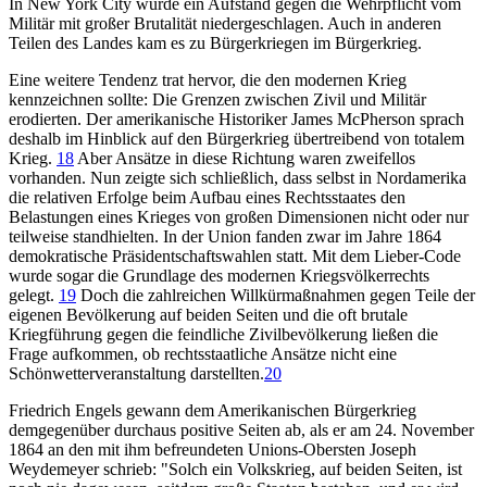
In New York City wurde ein Aufstand gegen die Wehrpflicht vom
Militär mit großer Brutalität niedergeschlagen. Auch in anderen
Teilen des Landes kam es zu Bürgerkriegen im Bürgerkrieg.
Eine weitere Tendenz trat hervor, die den modernen Krieg
kennzeichnen sollte: Die Grenzen zwischen Zivil und Militär
erodierten. Der amerikanische Historiker James McPherson sprach
deshalb im Hinblick auf den Bürgerkrieg übertreibend von totalem
Krieg.
18
Aber Ansätze in diese Richtung waren zweifellos
vorhanden. Nun zeigte sich schließlich, dass selbst in Nordamerika
die relativen Erfolge beim Aufbau eines Rechtsstaates den
Belastungen eines Krieges von großen Dimensionen nicht oder nur
teilweise standhielten. In der Union fanden zwar im Jahre 1864
demokratische Präsidentschaftswahlen statt. Mit dem Lieber-Code
wurde sogar die Grundlage des modernen Kriegsvölkerrechts
gelegt.
19
Doch die zahlreichen Willkürmaßnahmen gegen Teile der
eigenen Bevölkerung auf beiden Seiten und die oft brutale
Kriegführung gegen die feindliche Zivilbevölkerung ließen die
Frage aufkommen, ob rechtsstaatliche Ansätze nicht eine
Schönwetterveranstaltung darstellten.
20
Friedrich Engels gewann dem Amerikanischen Bürgerkrieg
demgegenüber durchaus positive Seiten ab, als er am 24. November
1864 an den mit ihm befreundeten Unions-Obersten Joseph
Weydemeyer schrieb: "Solch ein Volkskrieg, auf beiden Seiten, ist