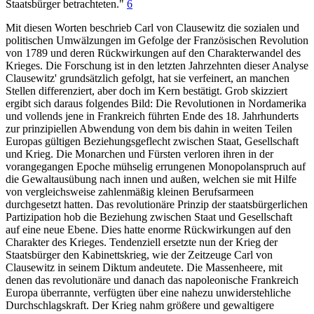
Staatsbürger betrachteten."
6
Mit diesen Worten beschrieb Carl von Clausewitz die sozialen und
politischen Umwälzungen im Gefolge der Französischen Revolution
von 1789 und deren Rückwirkungen auf den Charakterwandel des
Krieges. Die Forschung ist in den letzten Jahrzehnten dieser Analyse
Clausewitz' grundsätzlich gefolgt, hat sie verfeinert, an manchen
Stellen differenziert, aber doch im Kern bestätigt. Grob skizziert
ergibt sich daraus folgendes Bild: Die Revolutionen in Nordamerika
und vollends jene in Frankreich führten Ende des 18. Jahrhunderts
zur prinzipiellen Abwendung von dem bis dahin in weiten Teilen
Europas gültigen Beziehungsgeflecht zwischen Staat, Gesellschaft
und Krieg. Die Monarchen und Fürsten verloren ihren in der
vorangegangen Epoche mühselig errungenen Monopolanspruch auf
die Gewaltausübung nach innen und außen, welchen sie mit Hilfe
von vergleichsweise zahlenmäßig kleinen Berufsarmeen
durchgesetzt hatten. Das revolutionäre Prinzip der staatsbürgerlichen
Partizipation hob die Beziehung zwischen Staat und Gesellschaft
auf eine neue Ebene. Dies hatte enorme Rückwirkungen auf den
Charakter des Krieges. Tendenziell ersetzte nun der Krieg der
Staatsbürger den Kabinettskrieg, wie der Zeitzeuge Carl von
Clausewitz in seinem Diktum andeutete. Die Massenheere, mit
denen das revolutionäre und danach das napoleonische Frankreich
Europa überrannte, verfügten über eine nahezu unwiderstehliche
Durchschlagskraft. Der Krieg nahm größere und gewaltigere