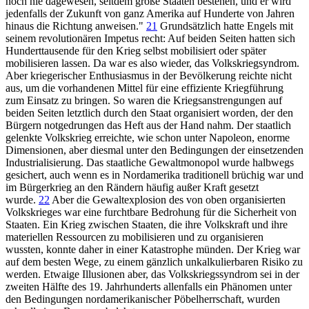
noch nie dagewesen, seitdem große Staaten bestehen, und er wird
jedenfalls der Zukunft von ganz Amerika auf Hunderte von Jahren
hinaus die Richtung anweisen."
21
Grundsätzlich hatte Engels mit
seinem revolutionären Impetus recht: Auf beiden Seiten hatten sich
Hunderttausende für den Krieg selbst mobilisiert oder später
mobilisieren lassen. Da war es also wieder, das Volkskriegsyndrom.
Aber kriegerischer Enthusiasmus in der Bevölkerung reichte nicht
aus, um die vorhandenen Mittel für eine effiziente Kriegführung
zum Einsatz zu bringen. So waren die Kriegsanstrengungen auf
beiden Seiten letztlich durch den Staat organisiert worden, der den
Bürgern notgedrungen das Heft aus der Hand nahm. Der staatlich
gelenkte Volkskrieg erreichte, wie schon unter Napoleon, enorme
Dimensionen, aber diesmal unter den Bedingungen der einsetzenden
Industrialisierung. Das staatliche Gewaltmonopol wurde halbwegs
gesichert, auch wenn es in Nordamerika traditionell brüchig war und
im Bürgerkrieg an den Rändern häufig außer Kraft gesetzt
wurde.
22
Aber die Gewaltexplosion des von oben organisierten
Volkskrieges war eine furchtbare Bedrohung für die Sicherheit von
Staaten. Ein Krieg zwischen Staaten, die ihre Volkskraft und ihre
materiellen Ressourcen zu mobilisieren und zu organisieren
wussten, konnte daher in einer Katastrophe münden. Der Krieg war
auf dem besten Wege, zu einem gänzlich unkalkulierbaren Risiko zu
werden. Etwaige Illusionen aber, das Volkskriegssyndrom sei in der
zweiten Hälfte des 19. Jahrhunderts allenfalls ein Phänomen unter
den Bedingungen nordamerikanischer Pöbelherrschaft, wurden