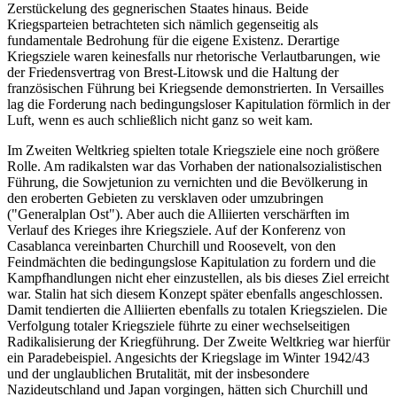
Zerstückelung des gegnerischen Staates hinaus. Beide
Kriegsparteien betrachteten sich nämlich gegenseitig als
fundamentale Bedrohung für die eigene Existenz. Derartige
Kriegsziele waren keinesfalls nur rhetorische Verlautbarungen, wie
der Friedensvertrag von Brest-Litowsk und die Haltung der
französischen Führung bei Kriegsende demonstrierten. In Versailles
lag die Forderung nach bedingungsloser Kapitulation förmlich in der
Luft, wenn es auch schließlich nicht ganz so weit kam.
Im Zweiten Weltkrieg spielten totale Kriegsziele eine noch größere
Rolle. Am radikalsten war das Vorhaben der nationalsozialistischen
Führung, die Sowjetunion zu vernichten und die Bevölkerung in
den eroberten Gebieten zu versklaven oder umzubringen
("Generalplan Ost"). Aber auch die Alliierten verschärften im
Verlauf des Krieges ihre Kriegsziele. Auf der Konferenz von
Casablanca vereinbarten Churchill und Roosevelt, von den
Feindmächten die bedingungslose Kapitulation zu fordern und die
Kampfhandlungen nicht eher einzustellen, als bis dieses Ziel erreicht
war. Stalin hat sich diesem Konzept später ebenfalls angeschlossen.
Damit tendierten die Alliierten ebenfalls zu totalen Kriegszielen. Die
Verfolgung totaler Kriegsziele führte zu einer wechselseitigen
Radikalisierung der Kriegführung. Der Zweite Weltkrieg war hierfür
ein Paradebeispiel. Angesichts der Kriegslage im Winter 1942/43
und der unglaublichen Brutalität, mit der insbesondere
Nazideutschland und Japan vorgingen, hätten sich Churchill und