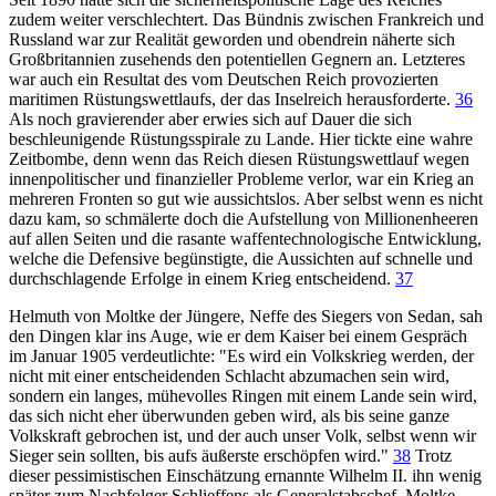
zudem weiter verschlechtert. Das Bündnis zwischen Frankreich und
Russland war zur Realität geworden und obendrein näherte sich
Großbritannien zusehends den potentiellen Gegnern an. Letzteres
war auch ein Resultat des vom Deutschen Reich provozierten
maritimen Rüstungswettlaufs, der das Inselreich herausforderte.
36
Als noch gravierender aber erwies sich auf Dauer die sich
beschleunigende Rüstungsspirale zu Lande. Hier tickte eine wahre
Zeitbombe, denn wenn das Reich diesen Rüstungswettlauf wegen
innenpolitischer und finanzieller Probleme verlor, war ein Krieg an
mehreren Fronten so gut wie aussichtslos. Aber selbst wenn es nicht
dazu kam, so schmälerte doch die Aufstellung von Millionenheeren
auf allen Seiten und die rasante waffentechnologische Entwicklung,
welche die Defensive begünstigte, die Aussichten auf schnelle und
durchschlagende Erfolge in einem Krieg entscheidend.
37
Helmuth von Moltke der Jüngere, Neffe des Siegers von Sedan, sah
den Dingen klar ins Auge, wie er dem Kaiser bei einem Gespräch
im Januar 1905 verdeutlichte: "Es wird ein Volkskrieg werden, der
nicht mit einer entscheidenden Schlacht abzumachen sein wird,
sondern ein langes, mühevolles Ringen mit einem Lande sein wird,
das sich nicht eher überwunden geben wird, als bis seine ganze
Volkskraft gebrochen ist, und der auch unser Volk, selbst wenn wir
Sieger sein sollten, bis aufs äußerste erschöpfen wird."
38
Trotz
dieser pessimistischen Einschätzung ernannte Wilhelm II. ihn wenig
später zum Nachfolger Schlieffens als Generalstabschef. Moltke