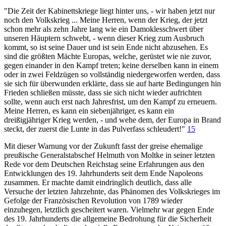
"Die Zeit der Kabinettskriege liegt hinter uns, - wir haben jetzt nur
noch den Volkskrieg ... Meine Herren, wenn der Krieg, der jetzt
schon mehr als zehn Jahre lang wie ein Damoklesschwert über
unseren Häuptern schwebt, - wenn dieser Krieg zum Ausbruch
kommt, so ist seine Dauer und ist sein Ende nicht abzusehen. Es
sind die größten Mächte Europas, welche, gerüstet wie nie zuvor,
gegen einander in den Kampf treten; keine derselben kann in einem
oder in zwei Feldzügen so vollständig niedergeworfen werden, dass
sie sich für überwunden erklärte, dass sie auf harte Bedingungen hin
Frieden schließen müsste, dass sie sich nicht wieder aufrichten
sollte, wenn auch erst nach Jahresfrist, um den Kampf zu erneuern.
Meine Herren, es kann ein siebenjähriger, es kann ein
dreißigjähriger Krieg werden, - und wehe dem, der Europa in Brand
steckt, der zuerst die Lunte in das Pulverfass schleudert!"
15
Mit dieser Warnung vor der Zukunft fasst der greise ehemalige
preußische Generalstabschef Helmuth von Moltke in seiner letzten
Rede vor dem Deutschen Reichstag seine Erfahrungen aus den
Entwicklungen des 19. Jahrhunderts seit dem Ende Napoleons
zusammen. Er machte damit eindringlich deutlich, dass alle
Versuche der letzten Jahrzehnte, das Phänomen des Volkskrieges im
Gefolge der Französischen Revolution von 1789 wieder
einzuhegen, letztlich gescheitert waren. Vielmehr war gegen Ende
des 19. Jahrhunderts die allgemeine Bedrohung für die Sicherheit