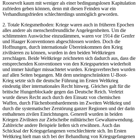
Roosevelt kaum mit weniger als einer bedingungslosen Kapitulation
zufrieden geben können, denn mit diesen Feinden war ein
Verhandlungsfrieden schlechterdings unmöglich geworden.
2. Totale Kriegsmethoden: Kriege waren auch in früheren Epochen
alles andere als menschenfreundliche Angelegenheiten. Um die
schlimmsten Auswüchse einzudämmen, waren vor 1914 die Genfer
und Haager Konventionen abgeschlossen worden. Doch die
Hoffnungen, durch internationale Übereinkommen den Krieg
zivilisieren zu können, wurden in den beiden Weltkriegen
zerschlagen. Beide Weltkriege zeichneten sich dadurch aus, dass die
entsprechenden Konventionen von den Kriegsparteien wiederholt
und immer häufiger missachtetet wurden. Kriegsverbrechen wurden
auf allen Seiten begangen. Mit dem uneingeschränkten U-Boot-
Krieg setzte sich die deutsche Führung im Ersten Weltkrieg
eindeutig über internationales Recht hinweg. Gleiches galt für die
britische Hungerblockade gegen das Deutsche Reich. Verletzt
wurde dieses Recht auch durch den Einsatz von chemischen
Waffen, durch Flächenbombardements im Zweiten Weltkrieg und
durch die systematischer Zerstörung ganzer Regionen und der darin
enthaltenen zivilen Einrichtungen. Generell wurden in beiden
Kriegen Zivilisten zur Zielscheibe militärischer Gewaltanwendung.
Zahlreiche andere Beispiele ließen sich erwähnen. Auch das
Schicksal der Kriegsgefangenen verschlechterte sich. Im Ersten
Weltkrieg hielt man sich bei der Behandlung von Kriegsgefangenen