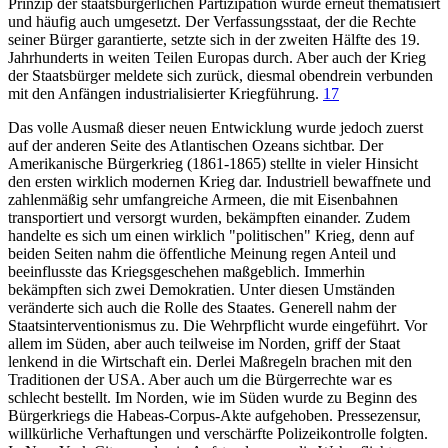
Prinzip der staatsbürgerlichen Partizipation wurde erneut thematisiert
und häufig auch umgesetzt. Der Verfassungsstaat, der die Rechte
seiner Bürger garantierte, setzte sich in der zweiten Hälfte des 19.
Jahrhunderts in weiten Teilen Europas durch. Aber auch der Krieg
der Staatsbürger meldete sich zurück, diesmal obendrein verbunden
mit den Anfängen industrialisierter Kriegführung.
17
Das volle Ausmaß dieser neuen Entwicklung wurde jedoch zuerst
auf der anderen Seite des Atlantischen Ozeans sichtbar. Der
Amerikanische Bürgerkrieg (1861-1865) stellte in vieler Hinsicht
den ersten wirklich modernen Krieg dar. Industriell bewaffnete und
zahlenmäßig sehr umfangreiche Armeen, die mit Eisenbahnen
transportiert und versorgt wurden, bekämpften einander. Zudem
handelte es sich um einen wirklich "politischen" Krieg, denn auf
beiden Seiten nahm die öffentliche Meinung regen Anteil und
beeinflusste das Kriegsgeschehen maßgeblich. Immerhin
bekämpften sich zwei Demokratien. Unter diesen Umständen
veränderte sich auch die Rolle des Staates. Generell nahm der
Staatsinterventionismus zu. Die Wehrpflicht wurde eingeführt. Vor
allem im Süden, aber auch teilweise im Norden, griff der Staat
lenkend in die Wirtschaft ein. Derlei Maßregeln brachen mit den
Traditionen der USA. Aber auch um die Bürgerrechte war es
schlecht bestellt. Im Norden, wie im Süden wurde zu Beginn des
Bürgerkriegs die Habeas-Corpus-Akte aufgehoben. Pressezensur,
willkürliche Verhaftungen und verschärfte Polizeikontrolle folgten.