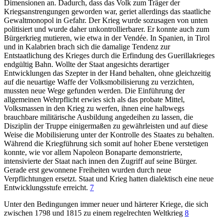
Dimensionen an. Dadurch, dass das Volk zum Träger der
Kriegsanstrengungen geworden war, geriet allerdings das staatliche
Gewaltmonopol in Gefahr. Der Krieg wurde sozusagen von unten
politisiert und wurde daher unkontrollierbarer. Er konnte auch zum
Bürgerkrieg mutieren, wie etwa in der Vendée. In Spanien, in Tirol
und in Kalabrien brach sich die damalige Tendenz zur
Entstaatlichung des Krieges durch die Erfindung des Guerillakrieges
endgültig Bahn. Wollte der Staat angesichts derartiger
Entwicklungen das Szepter in der Hand behalten, ohne gleichzeitig
auf die neuartige Waffe der Volksmobilisierung zu verzichten,
mussten neue Wege gefunden werden. Die Einführung der
allgemeinen Wehrpflicht erwies sich als das probate Mittel,
Volksmassen in den Krieg zu werfen, ihnen eine halbwegs
brauchbare militärische Ausbildung angedeihen zu lassen, die
Disziplin der Truppe einigermaßen zu gewährleisten und auf diese
Weise die Mobilisierung unter der Kontrolle des Staates zu behalten.
Während die Kriegführung sich somit auf hoher Ebene verstetigen
konnte, wie vor allem Napoleon Bonaparte demonstrierte,
intensivierte der Staat nach innen den Zugriff auf seine Bürger.
Gerade erst gewonnene Freiheiten wurden durch neue
Verpflichtungen ersetzt. Staat und Krieg hatten dialektisch eine neue
Entwicklungsstufe erreicht.
7
Unter den Bedingungen immer neuer und härterer Kriege, die sich
zwischen 1798 und 1815 zu einem regelrechten Weltkrieg
8