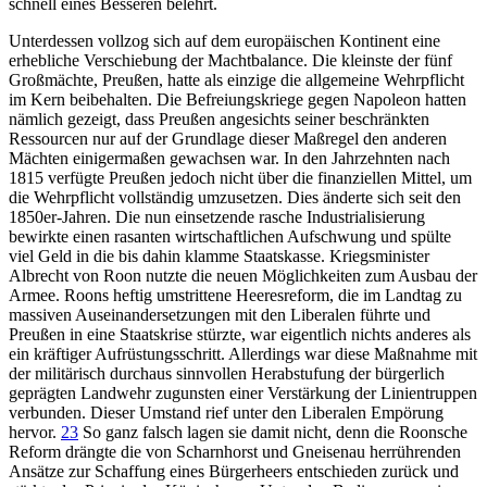
schnell eines Besseren belehrt.
Unterdessen vollzog sich auf dem europäischen Kontinent eine
erhebliche Verschiebung der Machtbalance. Die kleinste der fünf
Großmächte, Preußen, hatte als einzige die allgemeine Wehrpflicht
im Kern beibehalten. Die Befreiungskriege gegen Napoleon hatten
nämlich gezeigt, dass Preußen angesichts seiner beschränkten
Ressourcen nur auf der Grundlage dieser Maßregel den anderen
Mächten einigermaßen gewachsen war. In den Jahrzehnten nach
1815 verfügte Preußen jedoch nicht über die finanziellen Mittel, um
die Wehrpflicht vollständig umzusetzen. Dies änderte sich seit den
1850er-Jahren. Die nun einsetzende rasche Industrialisierung
bewirkte einen rasanten wirtschaftlichen Aufschwung und spülte
viel Geld in die bis dahin klamme Staatskasse. Kriegsminister
Albrecht von Roon nutzte die neuen Möglichkeiten zum Ausbau der
Armee. Roons heftig umstrittene Heeresreform, die im Landtag zu
massiven Auseinandersetzungen mit den Liberalen führte und
Preußen in eine Staatskrise stürzte, war eigentlich nichts anderes als
ein kräftiger Aufrüstungsschritt. Allerdings war diese Maßnahme mit
der militärisch durchaus sinnvollen Herabstufung der bürgerlich
geprägten Landwehr zugunsten einer Verstärkung der Linientruppen
verbunden. Dieser Umstand rief unter den Liberalen Empörung
hervor.
23
So ganz falsch lagen sie damit nicht, denn die Roonsche
Reform drängte die von Scharnhorst und Gneisenau herrührenden
Ansätze zur Schaffung eines Bürgerheers entschieden zurück und