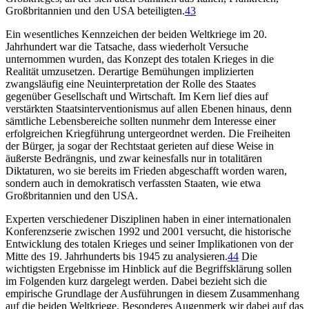
Großbritannien und den USA beteiligten.
43
Ein wesentliches Kennzeichen der beiden Weltkriege im 20.
Jahrhundert war die Tatsache, dass wiederholt Versuche
unternommen wurden, das Konzept des totalen Krieges in die
Realität umzusetzen. Derartige Bemühungen implizierten
zwangsläufig eine Neuinterpretation der Rolle des Staates
gegenüber Gesellschaft und Wirtschaft. Im Kern lief dies auf
verstärkten Staatsinterventionismus auf allen Ebenen hinaus, denn
sämtliche Lebensbereiche sollten nunmehr dem Interesse einer
erfolgreichen Kriegführung untergeordnet werden. Die Freiheiten
der Bürger, ja sogar der Rechtstaat gerieten auf diese Weise in
äußerste Bedrängnis, und zwar keinesfalls nur in totalitären
Diktaturen, wo sie bereits im Frieden abgeschafft worden waren,
sondern auch in demokratisch verfassten Staaten, wie etwa
Großbritannien und den USA.
Experten verschiedener Disziplinen haben in einer internationalen
Konferenzserie zwischen 1992 und 2001 versucht, die historische
Entwicklung des totalen Krieges und seiner Implikationen von der
Mitte des 19. Jahrhunderts bis 1945 zu analysieren.
44
Die
wichtigsten Ergebnisse im Hinblick auf die Begriffsklärung sollen
im Folgenden kurz dargelegt werden. Dabei bezieht sich die
empirische Grundlage der Ausführungen in diesem Zusammenhang
auf die beiden Weltkriege. Besonderes Augenmerk wir dabei auf das