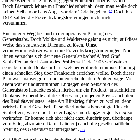
andere wiederholt zum Krieg gegen Frankreich oder Russland.
Doch Bismarck lehnte mit Entschiedenheit ab, denn man wolle doch
keinen Selbstmord aus Angst vor dem Tode begehen.
34
Doch bis
1914 sollten die Präventivkriegsforderungen nicht mehr
verstummen.
Ein anderer Weg bestand in der operativen Planung des
Generalstabs. Doch Moltke und Waldersee gelang es nicht, auf diese
Weise das strategische Dilemma zu lösen. Umso
verantwortungsloser waren ihre Präventivkriegsforderungen. Nach
ihnen versuchte sich der neue Generalstabschef Alfred Graf
Schlieffen an der Lösung des Problems. Ende 1905 verfasste er
seine berühmte Denkschrift, in welcher er durch minutiöse Planung
einen schnellen Sieg über Frankreich erreichen wollte. Doch dieser
Plan war unausgegoren und an entscheidenden Punkten vage. Vor
allem war er undurchführbar. Entgegen dem Selbstbild des
Generalstabs handelte es sich hierbei um ein Produkt "unsachlichen"
Denkens. Er beruhte auf der Obsession, um jeden Preis - auch den
des Realitätsverlustes - eine Art Blitzkrieg führen zu wollen, denn
Wirtschaft und Gesellschaft, so die durchaus berechtigte Einsicht
Schlieffens, waren nicht in der Lage, einen langwierigen Krieg zu
verkraften. Er konnte sich aber nicht dazu durchringen, überhaupt
vom Krieg abzuraten. Damit hätte er ja auch die gesellschaftliche
Stellung des Generalstabs untergraben.
35
Seit 1890 hatte sich die sicherheitspolitische Lage des Reiches