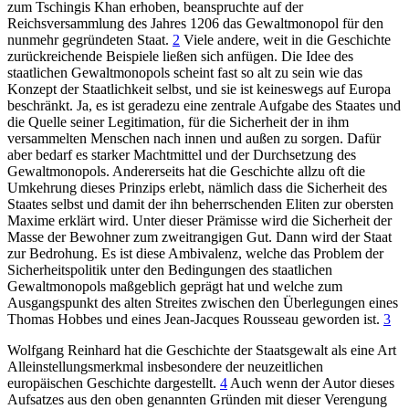
zum Tschingis Khan erhoben, beanspruchte auf der
Reichsversammlung des Jahres 1206 das Gewaltmonopol für den
nunmehr gegründeten Staat.
2
Viele andere, weit in die Geschichte
zurückreichende Beispiele ließen sich anfügen. Die Idee des
staatlichen Gewaltmonopols scheint fast so alt zu sein wie das
Konzept der Staatlichkeit selbst, und sie ist keineswegs auf Europa
beschränkt. Ja, es ist geradezu eine zentrale Aufgabe des Staates und
die Quelle seiner Legitimation, für die Sicherheit der in ihm
versammelten Menschen nach innen und außen zu sorgen. Dafür
aber bedarf es starker Machtmittel und der Durchsetzung des
Gewaltmonopols. Andererseits hat die Geschichte allzu oft die
Umkehrung dieses Prinzips erlebt, nämlich dass die Sicherheit des
Staates selbst und damit der ihn beherrschenden Eliten zur obersten
Maxime erklärt wird. Unter dieser Prämisse wird die Sicherheit der
Masse der Bewohner zum zweitrangigen Gut. Dann wird der Staat
zur Bedrohung. Es ist diese Ambivalenz, welche das Problem der
Sicherheitspolitik unter den Bedingungen des staatlichen
Gewaltmonopols maßgeblich geprägt hat und welche zum
Ausgangspunkt des alten Streites zwischen den Überlegungen eines
Thomas Hobbes und eines Jean-Jacques Rousseau geworden ist.
3
Wolfgang Reinhard hat die Geschichte der Staatsgewalt als eine Art
Alleinstellungsmerkmal insbesondere der neuzeitlichen
europäischen Geschichte dargestellt.
4
Auch wenn der Autor dieses
Aufsatzes aus den oben genannten Gründen mit dieser Verengung