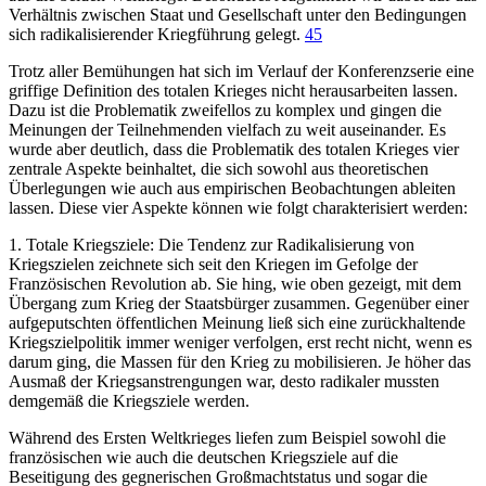
Verhältnis zwischen Staat und Gesellschaft unter den Bedingungen
sich radikalisierender Kriegführung gelegt.
45
Trotz aller Bemühungen hat sich im Verlauf der Konferenzserie eine
griffige Definition des totalen Krieges nicht herausarbeiten lassen.
Dazu ist die Problematik zweifellos zu komplex und gingen die
Meinungen der Teilnehmenden vielfach zu weit auseinander. Es
wurde aber deutlich, dass die Problematik des totalen Krieges vier
zentrale Aspekte beinhaltet, die sich sowohl aus theoretischen
Überlegungen wie auch aus empirischen Beobachtungen ableiten
lassen. Diese vier Aspekte können wie folgt charakterisiert werden:
1. Totale Kriegsziele: Die Tendenz zur Radikalisierung von
Kriegszielen zeichnete sich seit den Kriegen im Gefolge der
Französischen Revolution ab. Sie hing, wie oben gezeigt, mit dem
Übergang zum Krieg der Staatsbürger zusammen. Gegenüber einer
aufgeputschten öffentlichen Meinung ließ sich eine zurückhaltende
Kriegszielpolitik immer weniger verfolgen, erst recht nicht, wenn es
darum ging, die Massen für den Krieg zu mobilisieren. Je höher das
Ausmaß der Kriegsanstrengungen war, desto radikaler mussten
demgemäß die Kriegsziele werden.
Während des Ersten Weltkrieges liefen zum Beispiel sowohl die
französischen wie auch die deutschen Kriegsziele auf die
Beseitigung des gegnerischen Großmachtstatus und sogar die