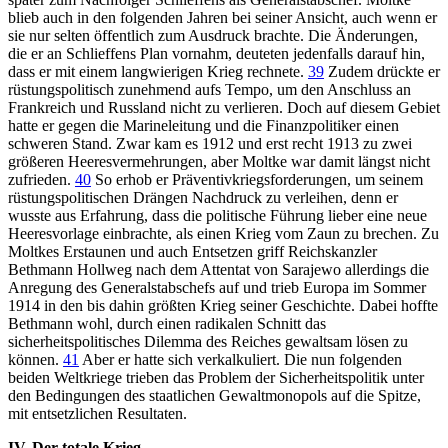
blieb auch in den folgenden Jahren bei seiner Ansicht, auch wenn er
sie nur selten öffentlich zum Ausdruck brachte. Die Änderungen,
die er an Schlieffens Plan vornahm, deuteten jedenfalls darauf hin,
dass er mit einem langwierigen Krieg rechnete.
39
Zudem drückte er
rüstungspolitisch zunehmend aufs Tempo, um den Anschluss an
Frankreich und Russland nicht zu verlieren. Doch auf diesem Gebiet
hatte er gegen die Marineleitung und die Finanzpolitiker einen
schweren Stand. Zwar kam es 1912 und erst recht 1913 zu zwei
größeren Heeresvermehrungen, aber Moltke war damit längst nicht
zufrieden.
40
So erhob er Präventivkriegsforderungen, um seinem
rüstungspolitischen Drängen Nachdruck zu verleihen, denn er
wusste aus Erfahrung, dass die politische Führung lieber eine neue
Heeresvorlage einbrachte, als einen Krieg vom Zaun zu brechen. Zu
Moltkes Erstaunen und auch Entsetzen griff Reichskanzler
Bethmann Hollweg nach dem Attentat von Sarajewo allerdings die
Anregung des Generalstabschefs auf und trieb Europa im Sommer
1914 in den bis dahin größten Krieg seiner Geschichte. Dabei hoffte
Bethmann wohl, durch einen radikalen Schnitt das
sicherheitspolitisches Dilemma des Reiches gewaltsam lösen zu
können.
41
Aber er hatte sich verkalkuliert. Die nun folgenden
beiden Weltkriege trieben das Problem der Sicherheitspolitik unter
den Bedingungen des staatlichen Gewaltmonopols auf die Spitze,
mit entsetzlichen Resultaten.
IV. Der totale Krieg