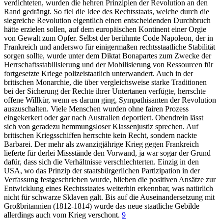
verdichteten, wurden die hehren Prinzipien der Revolution an den
Rand gedrängt. So fiel die Idee des Rechtsstaats, welche durch die
siegreiche Revolution eigentlich einen entscheidenden Durchbruch
hätte erzielen sollen, auf dem europäischen Kontinent einer Orgie
von Gewalt zum Opfer. Selbst der berühmte Code Napoleon, der in
Frankreich und anderswo für einigermaßen rechtsstaatliche Stabilität
sorgen sollte, wurde unter dem Diktat Bonapartes zum Zwecke der
Herrschaftsstabilisierung und der Mobilisierung von Ressourcen für
fortgesetzte Kriege polizeistaatlich unterwandert. Auch in der
britischen Monarchie, die über vergleichsweise starke Traditionen
bei der Sicherung der Rechte ihrer Untertanen verfügte, herrschte
offene Willkür, wenn es darum ging, Sympathisanten der Revolution
auszuschalten. Viele Menschen wurden ohne fairen Prozess
eingekerkert oder gar nach Australien deportiert. Obendrein lässt
sich von geradezu hemmungsloser Klassenjustiz sprechen. Auf
britischen Kriegsschiffen herrschte kein Recht, sondern nackte
Barbarei. Der mehr als zwanzigjährige Krieg gegen Frankreich
lieferte für derlei Missstände den Vorwand, ja war sogar der Grund
dafür, dass sich die Verhältnisse verschlechterten. Einzig in den
USA, wo das Prinzip der staatsbürgerlichen Partizipation in der
Verfassung festgeschrieben wurde, blieben die positiven Ansätze zur
Entwicklung eines Rechtsstaates weiterhin erkennbar, was natürlich
nicht für schwarze Sklaven galt. Bis auf die Auseinandersetzung mit
Großbritannien (1812-1814) wurde das neue staatliche Gebilde
allerdings auch vom Krieg verschont.
9