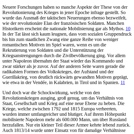
Neuere Forschungen haben so manche Aspekte der These von der
Revolutionierung des Krieges in jener Epoche infrage gestellt. So
wurde das Ausmaß der taktischen Neuerungen ebenso bezweifelt,
wie der revolutionäre Elan der französischen Soldaten. Manchen
Historikern erscheint die nationale Mobilisierung gar als Mythos.
10
In der Tat lässt sich kaum leugnen, dass vom sozialen Gruppendruck
bis hin zum staatlichen Zwang eine ganze Reihe von weniger
romantischen Motiven im Spiel waren, wenn es um die
Rekrutierung von Soldaten und die Unterstützung der
Kriegsanstrengungen durch die Zivilbevölkerung ging. Vor allem
unter Napoleon übernahm der Staat wieder das Kommando und
zwar stärker als je zuvor. Auf der anderen Seite waren gerade die
radikalsten Formen des Volkskrieges, der Aufstand und der
Guerillakrieg, von deutlich rückwärts gewandten Motiven geprägt,
wie etwa in der Vendée, in Kalabrien, in Tirol und in Spanien.
11
Und doch war die Schockwirkung, welche von den
Revolutionskriegen ausging, groß genug, um das Verhältnis von
Staat, Gesellschaft und Krieg auf eine neue Ebene zu heben. Die
Kriege, welche zwischen 1792 und 1815 Europa verheerten,
wurden immer umfangreicher und blutiger. Auf ihrem Höhepunkt
mobilisierte Napoleon mehr als 600.000 Mann, um über Russland
herzufallen. Nur ein kleiner Teil dieser Armee kehrte lebend zurück.
Auch 1813/14 wurde unter Einsatz von für damalige Verhältnisse