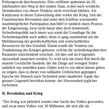
Polizeigewalt durchzusetzen. Dies eröffnete spätestens im 20.
Jahrhundert den Weg in den totalen Staat, wobei auch westliche
Demokratien von dieser Tendenz nicht verschont blieben. Als
Katalysator in dieser Entwicklung aber wirkte der Krieg. Seit der
Französischen Revolution und unter dem Einfluss wachsender
staatsbürgerlicher Partizipation durchlief er nämlich einen Prozess
der Entgrenzung, zwar nicht linear aber doch tendenziell.
Sicherheitspolitik nach innen war somit die Grundlage für die
Sicherheitspolitik nach außen, denn es ging zunehmend um die
Mobilisierung der gesellschaftlichen und wirtschaftlichen
Ressourcen für den Ernstfall. Damit wurde die Tendenz zur
Totalisierung des Krieges geboren, welche die sicherheitspolitischen
Parameter entscheidend verschob. All dies soll im Folgenden
skizzenhaft analysiert werden. Es wird sich um einen Ritt durch die
neueste Geschichte handeln, der die Dinge auf wenigen Seiten
natürlich nur umreißen kann. Dabei wird es vor allem darum gehen
zu zeigen, dass in dieser von radikalen Umbrüchen geprägten
Epoche der Wunsch nach Sicherheit unter staatlicher Ägide das
genaue Gegenteil bewirken konnte: die Abwesenheit jeglicher
Sicherheit.
II. Revolution und Krieg
"Der Krieg war plötzlich wieder eine Sache des Volkes geworden,
und zwar eines Volkes von 30 Millionen, die sich alle als