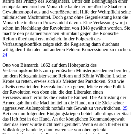
stärkte das Prinzip des Königsheers. Unter den Bedingungen einer
semiparlamentarischen Monarchie baute der preußische Staat sein
Gewaltmonopol aus und vergrößerte mit Hilfe der Wehrpflicht seine
militärischen Machtmittel. Doch ganz ohne Gegenleistung kam die
Monarchie in diesem Prozess nicht davon. Eine Verfassung war ja
schon im Nachklang der Revolution von 1848 gewährt worden. Sie
machte den parlamentarischen Sturmlauf gegen die Roonsche
Reform überhaupt erst möglich. In der Folgezeit des
Verfassungskonflikts zeigte sich die Regierung dann durchaus
willig, den Liberalen auf anderen Feldern Konzessionen zu machen.
24
Otto von Bismarck, 1862 auf dem Höhepunkt des
Verfassungskonflikts zum preußischen Ministerpräsidenten berufen,
um dem Kriegsminister seine Reform und König Wilhelm I. seine
Krone zu retten, erwies sich als Meister des Paradoxen. Statt wie
allseits erwartet den Erzreaktionär zu geben, leitete er eine Politik
der Revolution von oben ein, die den Liberalen einen
Herzenswunsch erfüllte: die deutsche Einheit. Die Aufrüstung der
Armee gab ihm die Machtmittel in die Hand, um die Ziele seiner
aggressiven Außenpolitik notfalls mit Gewalt zu verwirklichen.
25
Bei den nun folgenden Einigungskriegen behielt allerdings der Staat
das Heft fest in der Hand. An der königlichen Kommandogewalt
über das Heer wurde nicht mehr gerüttelt. Wenn es sich hierbei um
Volkskriege handelte, dann waren sie von oben gelenkt.