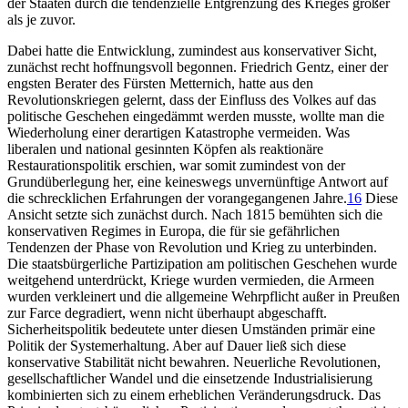
der Staaten durch die tendenzielle Entgrenzung des Krieges größer
als je zuvor.
Dabei hatte die Entwicklung, zumindest aus konservativer Sicht,
zunächst recht hoffnungsvoll begonnen. Friedrich Gentz, einer der
engsten Berater des Fürsten Metternich, hatte aus den
Revolutionskriegen gelernt, dass der Einfluss des Volkes auf das
politische Geschehen eingedämmt werden musste, wollte man die
Wiederholung einer derartigen Katastrophe vermeiden. Was
liberalen und national gesinnten Köpfen als reaktionäre
Restaurationspolitik erschien, war somit zumindest von der
Grundüberlegung her, eine keineswegs unvernünftige Antwort auf
die schrecklichen Erfahrungen der vorangegangenen Jahre.
16
Diese
Ansicht setzte sich zunächst durch. Nach 1815 bemühten sich die
konservativen Regimes in Europa, die für sie gefährlichen
Tendenzen der Phase von Revolution und Krieg zu unterbinden.
Die staatsbürgerliche Partizipation am politischen Geschehen wurde
weitgehend unterdrückt, Kriege wurden vermieden, die Armeen
wurden verkleinert und die allgemeine Wehrpflicht außer in Preußen
zur Farce degradiert, wenn nicht überhaupt abgeschafft.
Sicherheitspolitik bedeutete unter diesen Umständen primär eine
Politik der Systemerhaltung. Aber auf Dauer ließ sich diese
konservative Stabilität nicht bewahren. Neuerliche Revolutionen,
gesellschaftlicher Wandel und die einsetzende Industrialisierung
kombinierten sich zu einem erheblichen Veränderungsdruck. Das