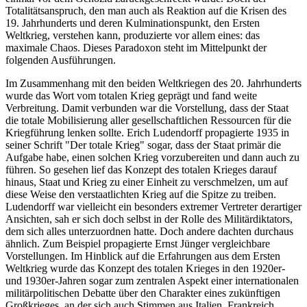
Totalitätsanspruch, den man auch als Reaktion auf die Krisen des
19. Jahrhunderts und deren Kulminationspunkt, den Ersten
Weltkrieg, verstehen kann, produzierte vor allem eines: das
maximale Chaos. Dieses Paradoxon steht im Mittelpunkt der
folgenden Ausführungen.
Im Zusammenhang mit den beiden Weltkriegen des 20. Jahrhunderts
wurde das Wort vom totalen Krieg geprägt und fand weite
Verbreitung. Damit verbunden war die Vorstellung, dass der Staat
die totale Mobilisierung aller gesellschaftlichen Ressourcen für die
Kriegführung lenken sollte. Erich Ludendorff propagierte 1935 in
seiner Schrift "Der totale Krieg" sogar, dass der Staat primär die
Aufgabe habe, einen solchen Krieg vorzubereiten und dann auch zu
führen. So gesehen lief das Konzept des totalen Krieges darauf
hinaus, Staat und Krieg zu einer Einheit zu verschmelzen, um auf
diese Weise den verstaatlichten Krieg auf die Spitze zu treiben.
Ludendorff war vielleicht ein besonders extremer Vertreter derartiger
Ansichten, sah er sich doch selbst in der Rolle des Militärdiktators,
dem sich alles unterzuordnen hatte. Doch andere dachten durchaus
ähnlich. Zum Beispiel propagierte Ernst Jünger vergleichbare
Vorstellungen. Im Hinblick auf die Erfahrungen aus dem Ersten
Weltkrieg wurde das Konzept des totalen Krieges in den 1920er-
und 1930er-Jahren sogar zum zentralen Aspekt einer internationalen
militärpolitischen Debatte über den Charakter eines zukünftigen
Großkrieges, an der sich auch Stimmen aus Italien, Frankreich,