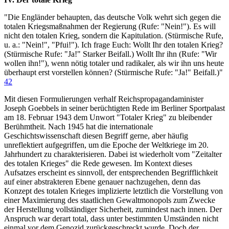
"Die Engländer behaupten, das deutsche Volk wehrt sich gegen die
totalen Kriegsmaßnahmen der Regierung (Rufe: "Nein!"). Es will
nicht den totalen Krieg, sondern die Kapitulation. (Stürmische Rufe,
u. a.: "Nein!", "Pfui!"). Ich frage Euch: Wollt Ihr den totalen Krieg?
(Stürmische Rufe: "Ja!" Starker Beifall.) Wollt Ihr ihn (Rufe: "Wir
wollen ihn!"), wenn nötig totaler und radikaler, als wir ihn uns heute
überhaupt erst vorstellen können? (Stürmische Rufe: "Ja!" Beifall.)"
42
Mit diesen Formulierungen verhalf Reichspropagandaminister
Joseph Goebbels in seiner berüchtigten Rede im Berliner Sportpalast
am 18. Februar 1943 dem Unwort "Totaler Krieg" zu bleibender
Berühmtheit. Nach 1945 hat die internationale
Geschichtswissenschaft diesen Begriff gerne, aber häufig
unreflektiert aufgegriffen, um die Epoche der Weltkriege im 20.
Jahrhundert zu charakterisieren. Dabei ist wiederholt vom "Zeitalter
des totalen Krieges" die Rede gewesen. Im Kontext dieses
Aufsatzes erscheint es sinnvoll, der entsprechenden Begrifflichkeit
auf einer abstrakteren Ebene genauer nachzugehen, denn das
Konzept des totalen Krieges implizierte letztlich die Vorstellung von
einer Maximierung des staatlichen Gewaltmonopols zum Zwecke
der Herstellung vollständiger Sicherheit, zumindest nach innen. Der
Anspruch war derart total, dass unter bestimmten Umständen nicht
einmal vor dem Genozid zurückgeschreckt wurde. Doch der