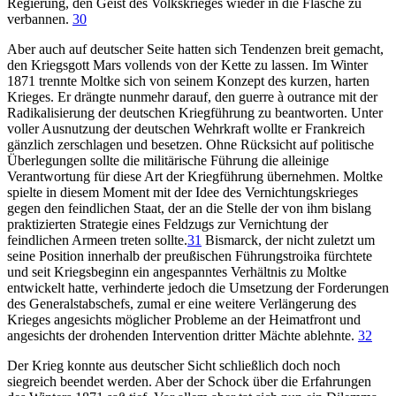
Regierung, den Geist des Volkskrieges wieder in die Flasche zu
verbannen.
30
Aber auch auf deutscher Seite hatten sich Tendenzen breit gemacht,
den Kriegsgott Mars vollends von der Kette zu lassen. Im Winter
1871 trennte Moltke sich von seinem Konzept des kurzen, harten
Krieges. Er drängte nunmehr darauf, den guerre à outrance mit der
Radikalisierung der deutschen Kriegführung zu beantworten. Unter
voller Ausnutzung der deutschen Wehrkraft wollte er Frankreich
gänzlich zerschlagen und besetzen. Ohne Rücksicht auf politische
Überlegungen sollte die militärische Führung die alleinige
Verantwortung für diese Art der Kriegführung übernehmen. Moltke
spielte in diesem Moment mit der Idee des Vernichtungskrieges
gegen den feindlichen Staat, der an die Stelle der von ihm bislang
praktizierten Strategie eines Feldzugs zur Vernichtung der
feindlichen Armeen treten sollte.
31
Bismarck, der nicht zuletzt um
seine Position innerhalb der preußischen Führungstroika fürchtete
und seit Kriegsbeginn ein angespanntes Verhältnis zu Moltke
entwickelt hatte, verhinderte jedoch die Umsetzung der Forderungen
des Generalstabschefs, zumal er eine weitere Verlängerung des
Krieges angesichts möglicher Probleme an der Heimatfront und
angesichts der drohenden Intervention dritter Mächte ablehnte.
32
Der Krieg konnte aus deutscher Sicht schließlich doch noch
siegreich beendet werden. Aber der Schock über die Erfahrungen