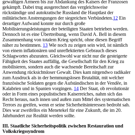
gewaltigen Armeen bis zur Abdankung des Kaisers der Franzosen
gekämpft. Dabei trug ausgerechnet das vergleichsweise
rückständige und autokratische Russland die Hauptlast der
militärischen Anstrengungen der siegreichen Verbündeten.
12
Ein
derartiger Aufwand konnte nur durch große
Mobilisierungsleistungen der beteiligten Staaten betrieben werden.
Dennoch ist es eine Übertreibung, wenn David A. Bell in diesem
Zusammenhang von totalem Krieg spricht, ohne diesen Begriff
näher zu bestimmen.
13
Wie noch zu zeigen sein wird, ist nämlich
von einem inflationären und unreflektierten Gebrauch dieses
Schlagwortes abzuraten. Gleichwohl war nicht nur die gesteigerte
Fähigkeit des Staates auffällig, die Gesellschaft für den Krieg zu
mobilisieren, sondern auch die wachsende Bereitschaft zur
Anwendung rücksichtsloser Gewalt. Dies kam nirgendwo radikaler
zum Ausdruck als in der hemmungslosen Brutalität, mit welcher
französische Soldaten gegen die Aufständischen in der Vendèe, in
Kalabrien und in Spanien vorgingen.
14
Der Staat, ob revolutionär
oder in Form eines populistischen Kaiserreiches, nahm sich das
Recht heraus, nach innen und außen zum Mittel des systematischen
Terrors zu greifen, wenn er seine Sicherheitsinteressen bedroht sah.
Dies war zweifellos ein Menetekel für eine Zukunft, die im 20.
Jahrhundert zur Realität werden sollte.
III. Staatliche Sicherheitspolitik zwischen Restauration und
Volkskriegssyndrom