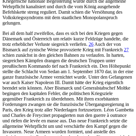
Kriegerische nationale Begeisterung wurde durch die allgemeine
Wehrpflicht kanalisiert und durch die vom König ausgehende
Befehlskette streng reguliert. Damit schien die Versöhnung des
Volkskriegssyndroms mit dem staatlichen Monopolanspruch
gelungen.
Bei all dem half zweifellos, dass es sich bei den Kriegen gegen
Dänemark und Österreich um relativ kurze Feldzüge handelte, die
trotz erheblicher Verluste siegreich verliefen.
26
Auch der von
Bismarck auf zynische Weise provozierte Krieg mit Frankreich
27
schien zunächst in den gleichen Bahnen zu verlaufen. In harten,
siegreichen Kämpfen drangen die deutschen Truppen unter
preußischem Kommando tief nach Frankreich ein. Den Höhepunkt
stellte die Schlacht von Sedan am 1. September 1870 dar, in der eine
ganze französische Armee vernichtet wurde. Unter den Gefangenen
war auch Kaiser Napoleon III. Damit hätte der Krieg eigentlich
beendet sein können. Aber Bismarck und Generalstabschef Moltke
begingen den kapitalen Fehler, die politischen Kriegsziele
gegenüber Frankreich zu überdehnen. Mit ihren exorbitanten
Forderungen zwangen sie die französische Übergangsregierung in
Paris, den Krieg trotz aller Niederlagen fortzusetzen. Léon Gambetta
und Charles de Freycinet propagierten nun den guerre à outrance
und riefen die levée en masse aus. Das neue Frankreich setzte die
allgemeine Wehrpflicht um und verschärfte den Kampf gegen die
Invasoren. Neue Armeen wurden formiert, und anstelle des