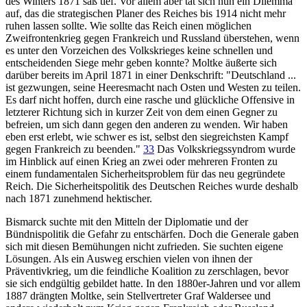
des Winters 1871 saß tief. Vor allem aber tat sich nun ein Dilemma
auf, das die strategischen Planer des Reiches bis 1914 nicht mehr
ruhen lassen sollte. Wie sollte das Reich einen möglichen
Zweifrontenkrieg gegen Frankreich und Russland überstehen, wenn
es unter den Vorzeichen des Volkskrieges keine schnellen und
entscheidenden Siege mehr geben konnte? Moltke äußerte sich
darüber bereits im April 1871 in einer Denkschrift: "Deutschland ...
ist gezwungen, seine Heeresmacht nach Osten und Westen zu teilen.
Es darf nicht hoffen, durch eine rasche und glückliche Offensive in
letzterer Richtung sich in kurzer Zeit von dem einen Gegner zu
befreien, um sich dann gegen den anderen zu wenden. Wir haben
eben erst erlebt, wie schwer es ist, selbst den siegreichsten Kampf
gegen Frankreich zu beenden."
33
Das Volkskriegssyndrom wurde
im Hinblick auf einen Krieg an zwei oder mehreren Fronten zu
einem fundamentalen Sicherheitsproblem für das neu gegründete
Reich. Die Sicherheitspolitik des Deutschen Reiches wurde deshalb
nach 1871 zunehmend hektischer.
Bismarck suchte mit den Mitteln der Diplomatie und der
Bündnispolitik die Gefahr zu entschärfen. Doch die Generale gaben
sich mit diesen Bemühungen nicht zufrieden. Sie suchten eigene
Lösungen. Als ein Ausweg erschien vielen von ihnen der
Präventivkrieg, um die feindliche Koalition zu zerschlagen, bevor
sie sich endgültig gebildet hatte. In den 1880er-Jahren und vor allem
1887 drängten Moltke, sein Stellvertreter Graf Waldersee und