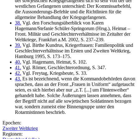
der sowjetischen Kriegsgefangenen sich so sehr von der der
westlichen Gefangenen unterschied: Der Kommissarbefehl,
die Aussonderungs-Befehle und die Richtlinien für die
allgemeine Behandlung der Kriegsgefangenen.
38.
Vgl. den Forschungsüberblick von Karen
Hagemann/Stefanie Schüler-Springorum (Hrsg.), Heimat –
Front. Militär und Geschlechterverhältnisse im Zeitalter der
Weltkriege, Frankfurt a.M. 2002, S. 237–239.
39.
Vgl. Birthe Kundrus, Kriegerfrauen: Familienpolitik und
Geschlechterverhältnisse im Ersten und Zweiten Weltkrieg,
Hamburg 1995, S. 173–175.
40.
Vgl. Hagemann, Heimat, S. 102.
41.
Vgl. Römer, Geschlechterordnung, S. 347.
42.
Vgl. Freytag, Kriegsbeute, S. 33.
43.
Es ist bezeichnend, wenn die Kommandobehörden davon
sprachen, dass an der Front „Frauen in Uniform“ aufgetaucht
seien, es sich hierbei aber nur „z.T. [...] um Flintenweiber“
gehandelt habe. Solche Äußerungen lassen annehmen, dass
der Begriff nicht auf alle sowjetischen Soldatinnen bezogen
war, sondern zumeist eine Binnengruppe unter den
Rotarmistinnen beschrieb.
Epochen:
Zweiter Weltkrieg
Regionen: