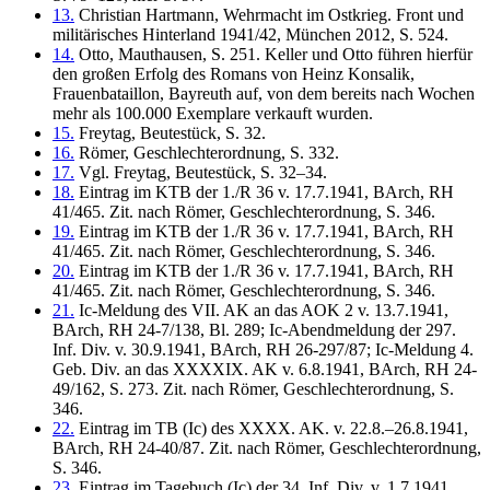
13.
Christian Hartmann, Wehrmacht im Ostkrieg. Front und
militärisches Hinterland 1941/42, München 2012, S. 524.
14.
Otto, Mauthausen, S. 251. Keller und Otto führen hierfür
den großen Erfolg des Romans von Heinz Konsalik,
Frauenbataillon, Bayreuth auf, von dem bereits nach Wochen
mehr als 100.000 Exemplare verkauft wurden.
15.
Freytag, Beutestück, S. 32.
16.
Römer, Geschlechterordnung, S. 332.
17.
Vgl. Freytag, Beutestück, S. 32–34.
18.
Eintrag im KTB der 1./R 36 v. 17.7.1941, BArch, RH
41/465. Zit. nach Römer, Geschlechterordnung, S. 346.
19.
Eintrag im KTB der 1./R 36 v. 17.7.1941, BArch, RH
41/465. Zit. nach Römer, Geschlechterordnung, S. 346.
20.
Eintrag im KTB der 1./R 36 v. 17.7.1941, BArch, RH
41/465. Zit. nach Römer, Geschlechterordnung, S. 346.
21.
Ic-Meldung des VII. AK an das AOK 2 v. 13.7.1941,
BArch, RH 24-7/138, Bl. 289; Ic-Abendmeldung der 297.
Inf. Div. v. 30.9.1941, BArch, RH 26-297/87; Ic-Meldung 4.
Geb. Div. an das XXXXIX. AK v. 6.8.1941, BArch, RH 24-
49/162, S. 273. Zit. nach Römer, Geschlechterordnung, S.
346.
22.
Eintrag im TB (Ic) des XXXX. AK. v. 22.8.–26.8.1941,
BArch, RH 24-40/87. Zit. nach Römer, Geschlechterordnung,
S. 346.
23.
Eintrag im Tagebuch (Ic) der 34. Inf. Div. v. 1.7.1941,