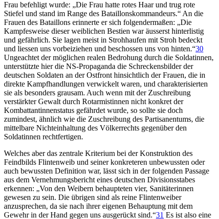
Frau befehligt wurde: „Die Frau hatte rotes Haar und trug rote
Stiefel und stand im Range des Bataillonskommandeurs.“ An die
Frauen des Bataillons erinnerte er sich folgendermaßen: „Die
Kampfesweise dieser weiblichen Bestien war äusserst hinterlistig
und gefährlich. Sie lagen meist in Strohhaufen mit Stroh bedeckt
und liessen uns vorbeiziehen und beschossen uns von hinten.“
30
Ungeachtet der möglichen realen Bedrohung durch die Soldatinnen,
unterstützte hier die NS-Propaganda die Schreckensbilder der
deutschen Soldaten an der Ostfront hinsichtlich der Frauen, die in
direkte Kampfhandlungen verwickelt waren, und charakterisierten
sie als besonders grausam. Auch wenn mit der Zuschreibung
verstärkter Gewalt durch Rotarmistinnen nicht konkret der
Kombattantinnenstatus gefährdet wurde, so sollte sie doch
zumindest, ähnlich wie die Zuschreibung des Partisanentums, die
mittelbare Nichteinhaltung des Völkerrechts gegenüber den
Soldatinnen rechtfertigen.
Welches aber das zentrale Kriterium bei der Konstruktion des
Feindbilds Flintenweib und seiner konkreteren unbewussten oder
auch bewussten Definition war, lässt sich in der folgenden Passage
aus dem Vernehmungsbericht eines deutschen Divisionsstabes
erkennen: „Von den Weibern behaupteten vier, Sanitäterinnen
gewesen zu sein. Die übrigen sind als reine Flintenweiber
anzusprechen, da sie nach ihrer eigenen Behauptung mit dem
Gewehr in der Hand gegen uns ausgerückt sind.“
31
Es ist also eine