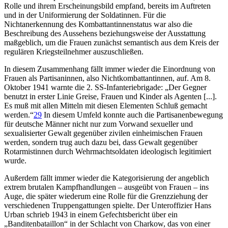
Rolle und ihrem Erscheinungsbild empfand, bereits im Auftreten
und in der Uniformierung der Soldatinnen. Für die
Nichtanerkennung des Kombattantinnenstatus war also die
Beschreibung des Aussehens beziehungsweise der Ausstattung
maßgeblich, um die Frauen zunächst semantisch aus dem Kreis der
regulären Kriegsteilnehmer auszuschließen.
In diesem Zusammenhang fällt immer wieder die Einordnung von
Frauen als Partisaninnen, also Nichtkombattantinnen, auf. Am 8.
Oktober 1941 warnte die 2. SS-Infanteriebrigade: „Der Gegner
benutzt in erster Linie Greise, Frauen und Kinder als Agenten [...].
Es muß mit allen Mitteln mit diesen Elementen Schluß gemacht
werden.“
29
In diesem Umfeld konnte auch die Partisanenbewegung
für deutsche Männer nicht nur zum Vorwand sexueller und
sexualisierter Gewalt gegenüber zivilen einheimischen Frauen
werden, sondern trug auch dazu bei, dass Gewalt gegenüber
Rotarmistinnen durch Wehrmachtsoldaten ideologisch legitimiert
wurde.
Außerdem fällt immer wieder die Kategorisierung der angeblich
extrem brutalen Kampfhandlungen – ausgeübt von Frauen – ins
Auge, die später wiederum eine Rolle für die Grenzziehung der
verschiedenen Truppengattungen spielte. Der Unteroffizier Hans
Urban schrieb 1943 in einem Gefechtsbericht über ein
„Banditenbataillon“ in der Schlacht von Charkow, das von einer