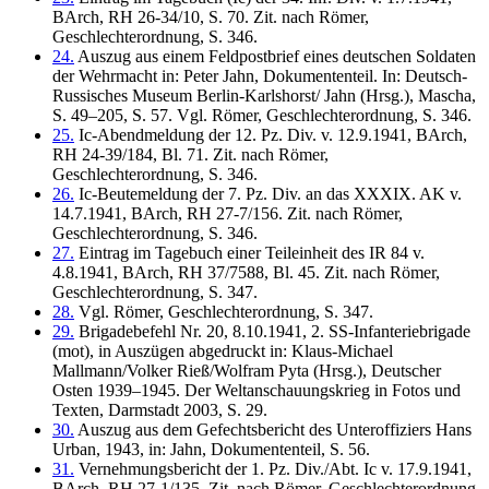
BArch, RH 26-34/10, S. 70. Zit. nach Römer,
Geschlechterordnung, S. 346.
24.
Auszug aus einem Feldpostbrief eines deutschen Soldaten
der Wehrmacht in: Peter Jahn, Dokumententeil. In: Deutsch-
Russisches Museum Berlin-Karlshorst/ Jahn (Hrsg.), Mascha,
S. 49–205, S. 57. Vgl. Römer, Geschlechterordnung, S. 346.
25.
Ic-Abendmeldung der 12. Pz. Div. v. 12.9.1941, BArch,
RH 24-39/184, Bl. 71. Zit. nach Römer,
Geschlechterordnung, S. 346.
26.
Ic-Beutemeldung der 7. Pz. Div. an das XXXIX. AK v.
14.7.1941, BArch, RH 27-7/156. Zit. nach Römer,
Geschlechterordnung, S. 346.
27.
Eintrag im Tagebuch einer Teileinheit des IR 84 v.
4.8.1941, BArch, RH 37/7588, Bl. 45. Zit. nach Römer,
Geschlechterordnung, S. 347.
28.
Vgl. Römer, Geschlechterordnung, S. 347.
29.
Brigadebefehl Nr. 20, 8.10.1941, 2. SS-Infanteriebrigade
(mot), in Auszügen abgedruckt in: Klaus-Michael
Mallmann/Volker Rieß/Wolfram Pyta (Hrsg.), Deutscher
Osten 1939–1945. Der Weltanschauungskrieg in Fotos und
Texten, Darmstadt 2003, S. 29.
30.
Auszug aus dem Gefechtsbericht des Unteroffiziers Hans
Urban, 1943, in: Jahn, Dokumententeil, S. 56.
31.
Vernehmungsbericht der 1. Pz. Div./Abt. Ic v. 17.9.1941,
BArch, RH 27-1/135. Zit. nach Römer, Geschlechterordnung,