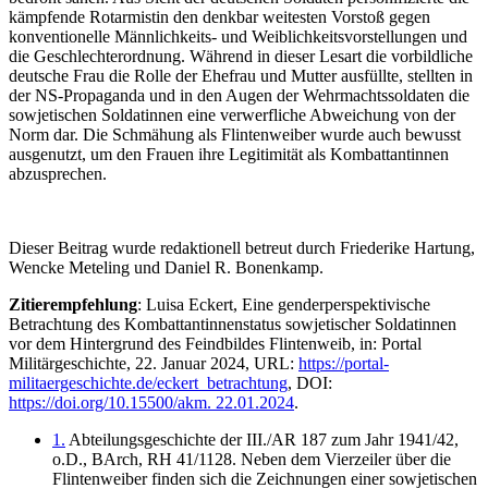
kämpfende Rotarmistin den denkbar weitesten Vorstoß gegen
konventionelle Männlichkeits- und Weiblichkeitsvorstellungen und
die Geschlechterordnung. Während in dieser Lesart die vorbildliche
deutsche Frau die Rolle der Ehefrau und Mutter ausfüllte, stellten in
der NS-Propaganda und in den Augen der Wehrmachtssoldaten die
sowjetischen Soldatinnen eine verwerfliche Abweichung von der
Norm dar. Die Schmähung als Flintenweiber wurde auch bewusst
ausgenutzt, um den Frauen ihre Legitimität als Kombattantinnen
abzusprechen.
Dieser Beitrag wurde redaktionell betreut durch Friederike Hartung,
Wencke Meteling und Daniel R. Bonenkamp.
Zitierempfehlung
: Luisa Eckert, Eine genderperspektivische
Betrachtung des Kombattantinnenstatus sowjetischer Soldatinnen
vor dem Hintergrund des Feindbildes Flintenweib, in: Portal
Militärgeschichte, 22. Januar 2024, URL:
https://portal-
militaergeschichte.de/eckert_betrachtung
, DOI:
https://doi.org/10.15500/akm. 22.01.2024
.
1.
Abteilungsgeschichte der III./AR 187 zum Jahr 1941/42,
o.D., BArch, RH 41/1128. Neben dem Vierzeiler über die
Flintenweiber finden sich die Zeichnungen einer sowjetischen