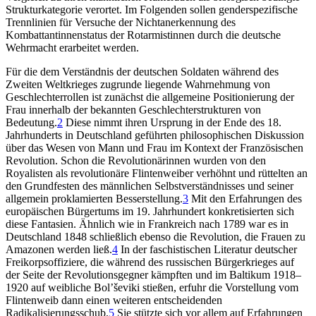
Strukturkategorie verortet. Im Folgenden sollen genderspezifische
Trennlinien für Versuche der Nichtanerkennung des
Kombattantinnenstatus der Rotarmistinnen durch die deutsche
Wehrmacht erarbeitet werden.
Für die dem Verständnis der deutschen Soldaten während des
Zweiten Weltkrieges zugrunde liegende Wahrnehmung von
Geschlechterrollen ist zunächst die allgemeine Positionierung der
Frau innerhalb der bekannten Geschlechterstrukturen von
Bedeutung.
2
Diese nimmt ihren Ursprung in der Ende des 18.
Jahrhunderts in Deutschland geführten philosophischen Diskussion
über das Wesen von Mann und Frau im Kontext der Französischen
Revolution. Schon die Revolutionärinnen wurden von den
Royalisten als revolutionäre Flintenweiber verhöhnt und rüttelten an
den Grundfesten des männlichen Selbstverständnisses und seiner
allgemein proklamierten Besserstellung.
3
Mit den Erfahrungen des
europäischen Bürgertums im 19. Jahrhundert konkretisierten sich
diese Fantasien. Ähnlich wie in Frankreich nach 1789 war es in
Deutschland 1848 schließlich ebenso die Revolution, die Frauen zu
Amazonen werden ließ.
4
In der faschistischen Literatur deutscher
Freikorpsoffiziere, die während des russischen Bürgerkrieges auf
der Seite der Revolutionsgegner kämpften und im Baltikum 1918–
1920 auf weibliche Bol’ševiki stießen, erfuhr die Vorstellung vom
Flintenweib dann einen weiteren entscheidenden
Radikalisierungsschub.
5
Sie stützte sich vor allem auf Erfahrungen