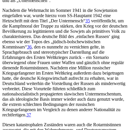
und als „Untermenschen“.
Nachdem die Wehrmacht im Sommer 1941 in die Sowjetunion
eingefallen war, wurde hierzu vom SS-Hauptamt 1942 eine
Hetzschrift mit dem Titel „Der Untermensch“
35
veröffentlicht, um
die Kampfmoral der Truppe zu stärken, den Krieg vor der deutschen
Bevölkerung zu legitimieren und die Sowjets als primitives Volk zu
charakterisieren. Das deutsche Bild des ‚einfachen Russen‘ ging
ebenso wie der Topos des „jüdisch-bolschewistischen
Kommissars“
36
, den es nunmehr zu vernichten gelte, in
Sprachgebrauch und stereotypischer Darstellung auf die
Erfahrungen des Ersten Weltkrieges zurück – ein Szenario
überwiegend ohne Frauen unter Waffen und gänzlich ohne regulär
dienende Rotarmistinnen. Nachdem eine Million russischer
Kriegsgefangener im Ersten Weltkrieg außerdem dazu beigetragen
hatte, die deutsche Kriegswirtschaft aufrecht zu erhalten, war in
Deutschland weiterhin die Vorstellung der Russen als minderwertig
verbreitet. Diese Vorurteile führten schließlich zum
nationalsozialistisch propagierten slawischen Untermenschentum,
das als ideologische Basis immer wieder auch dazu genutzt wurde,
die extrem schlechten Bedingungen der russischen
Kriegsgefangenen im Vergleich zu denen anderer Nationalität zu
rechtfertigen.
37
Diesen katastrophalen Zuständen waren auch die Rotarmistinnen
ausgesetzt, die mit den Wahrnehmungs- und Deutungsmustern