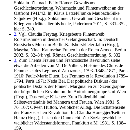
Soldatin. Zit. nach Felix Römer, Gewaltsame
Geschlechterordnung. Wehrmacht und Flintenweiber an der
Ostfront 1941/42. In: Klaus Latzel/Franka Maubach/Silke
Satjukow (Hrsg.), Soldatinnen. Gewalt und Geschlecht im
Krieg vom Mittelalter bis heute, Paderborn 2011, S. 331–352,
hier S. 349.
2.
Vgl. Claudia Freytag, Kriegsbeute Flintenweib.
Rotarmistinnen in deutscher Gefangenschaft. In: Deutsch-
Russisches Museum Berlin-Karlshorst/Peter Jahn (Hrsg.),
Mascha, Nina, Katjuscha: Frauen in der Roten Armee, Berlin
2002, S. 32–34; vgl. Römer, Geschlechterordnung, S. 332.
3.
Zum Thema Frauen und Französische Revolution siehe
etwa die Arbeiten von M. De Villiers, Histoire des Clubs de
Femmes et des Légions d‘Amazones, 1793–1848–1871, Paris
1910; Paule-Marie Duett, Les Femmes et la Revolution 1789–
1794, Paris 1971; Neda Bei, Der politische Diskurs / der
politische Diskurs der Frauen. Marginalien zur Szenographie
der bürgerlichen Revolution. In: Autorinnengruppe Uni Wien
(Hrsg.), Das ewige Klischee. Zum Rollenbild und
Selbstverständnis bei Männern und Frauen, Wien 1981, S.
76–107; Olwen Hufton, Weiblicher Alltag. Die Schattenseite
der Französischen Revolution. In: Claudia Honegger/Bettina
Heinz (Hrsg.), Listen der Ohnmacht. Zur Sozialgeschichte
weiblicher Widerstandsformen, Frankfurt a.M. 1981, S. 138–
159.