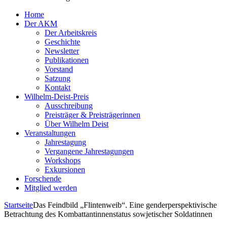
Home
Der AKM
Der Arbeitskreis
Geschichte
Newsletter
Publikationen
Vorstand
Satzung
Kontakt
Wilhelm-Deist-Preis
Ausschreibung
Preisträger & Preisträgerinnen
Über Wilhelm Deist
Veranstaltungen
Jahrestagung
Vergangene Jahrestagungen
Workshops
Exkursionen
Forschende
Mitglied werden
Startseite
Das Feindbild „Flintenweib“. Eine genderperspektivische
Betrachtung des Kombattantinnenstatus sowjetischer Soldatinnen