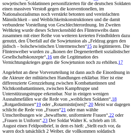
sowjetischen Soldatinnen personifizierten für die deutschen Soldaten
einen massiven Verstoß gegen die konventionellen, im
Nationalsozialismus noch verstärkt betonten und vereinfachten
Männlichkeit – und Weiblichkeitskonstruktionen und die damit
verbundene Vorstellung von Geschlechterordnung. Im Zweiten
Weltkrieg wurde dieses Schreckensbild des Flintenweibs dann
zusammen mit einer Reihe von weiteren kreierten Feindbildern dazu
genutzt, den Überfall auf die Sowjetunion als „Feldzug gegen den
jüdisch – bolschewistischen Untermenschen“
15
zu legitimieren. Die
Flintenweiber wurden zu „Ikonen der Degeneriertheit sozialistischer
Gesellschaftskonzepte“,
16
um die Legitimation des
Vernichtungskrieges gegen die Sowjetunion noch zu erhöhen.
17
Angelehnt an diese Vorverurteilung ist dann auch die Einordnung in
die Akteure der militärischen Handlungen erklärbar. Hier ist eine
differenzierte Grenzziehung zwischen Kombattantinnen und
Nichtkombattantinnen, zwischen Kampftruppe und
Unterstützungstruppe erkennbar. Nur in einigen wenigen
Ausnahmefällen war die Rede von „weiblichen Soldaten“,
18
„Rotgardistinnen“
19
oder „Rotarmistin[nen]“.
20
Meist war dagegen
schlicht die Rede von „Frauen“
21
oder man wählte
Umschreibungen wie „bewaffnete, uniformierte Frauen“,
22
oder
„Frauen in Uniform“.
23
Der Soldat Walter K. schrieb am 18.
August einen Feldpostbrief, in dem es hieß: „Stellt euch vor, da
waren doch tatsächlich 2 Weiber, die vollkommen soldatisch