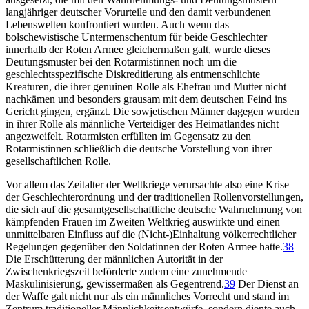
langjähriger deutscher Vorurteile und den damit verbundenen
Lebenswelten konfrontiert wurden. Auch wenn das
bolschewistische Untermenschentum für beide Geschlechter
innerhalb der Roten Armee gleichermaßen galt, wurde dieses
Deutungsmuster bei den Rotarmistinnen noch um die
geschlechtsspezifische Diskreditierung als entmenschlichte
Kreaturen, die ihrer genuinen Rolle als Ehefrau und Mutter nicht
nachkämen und besonders grausam mit dem deutschen Feind ins
Gericht gingen, ergänzt. Die sowjetischen Männer dagegen wurden
in ihrer Rolle als männliche Verteidiger des Heimatlandes nicht
angezweifelt. Rotarmisten erfüllten im Gegensatz zu den
Rotarmistinnen schließlich die deutsche Vorstellung von ihrer
gesellschaftlichen Rolle.
Vor allem das Zeitalter der Weltkriege verursachte also eine Krise
der Geschlechterordnung und der traditionellen Rollenvorstellungen,
die sich auf die gesamtgesellschaftliche deutsche Wahrnehmung von
kämpfenden Frauen im Zweiten Weltkrieg auswirkte und einen
unmittelbaren Einfluss auf die (Nicht-)Einhaltung völkerrechtlicher
Regelungen gegenüber den Soldatinnen der Roten Armee hatte.
38
Die Erschütterung der männlichen Autorität in der
Zwischenkriegszeit beförderte zudem eine zunehmende
Maskulinisierung, gewissermaßen als Gegentrend.
39
Der Dienst an
der Waffe galt nicht nur als ein männliches Vorrecht und stand im
Zentrum traditioneller Männlichkeitsentwürfe, sondern diente auch