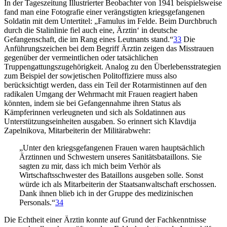
In der Tageszeitung Illustrierter Beobachter von 1941 beispielsweise
fand man eine Fotografie einer verängstigten kriegsgefangenen
Soldatin mit dem Untertitel: „Famulus im Felde. Beim Durchbruch
durch die Stalinlinie fiel auch eine, Ärztin‘ in deutsche
Gefangenschaft, die im Rang eines Leutnants stand.“
33
Die
Anführungszeichen bei dem Begriff Ärztin zeigen das Misstrauen
gegenüber der vermeintlichen oder tatsächlichen
Truppengattungszugehörigkeit. Analog zu den Überlebensstrategien
zum Beispiel der sowjetischen Politoffiziere muss also
berücksichtigt werden, dass ein Teil der Rotarmistinnen auf den
radikalen Umgang der Wehrmacht mit Frauen reagiert haben
könnten, indem sie bei Gefangennahme ihren Status als
Kämpferinnen verleugneten und sich als Soldatinnen aus
Unterstützungseinheiten ausgaben. So erinnert sich Klavdija
Zapelnikova, Mitarbeiterin der Militärabwehr:
„Unter den kriegsgefangenen Frauen waren hauptsächlich
Ärztinnen und Schwestern unseres Sanitätsbataillons. Sie
sagten zu mir, dass ich mich beim Verhör als
Wirtschaftsschwester des Bataillons ausgeben solle. Sonst
würde ich als Mitarbeiterin der Staatsanwaltschaft erschossen.
Dank ihnen blieb ich in der Gruppe des medizinischen
Personals.“
34
Die Echtheit einer Ärztin konnte auf Grund der Fachkenntnisse