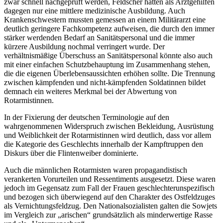
zwar schnell nachgeprüft werden, Feldscher hatten als Arztgehilfen
dagegen nur eine mittlere medizinische Ausbildung. Auch
Krankenschwestern mussten gemessen an einem Militärarzt eine
deutlich geringere Fachkompetenz aufweisen, die durch den immer
stärker werdenden Bedarf an Sanitätspersonal und die immer
kürzere Ausbildung nochmal verringert wurde. Der
verhältnismäßige Überschuss an Sanitätspersonal könnte also auch
mit einer einfachen Schutzbehauptung im Zusammenhang stehen,
die die eigenen Überlebensaussichten erhöhen sollte. Die Trennung
zwischen kämpfenden und nicht-kämpfenden Soldatinnen bildet
demnach ein weiteres Merkmal bei der Abwertung von
Rotarmistinnen.
In der Fixierung der deutschen Terminologie auf den
wahrgenommenen Widerspruch zwischen Bekleidung, Ausrüstung
und Weiblichkeit der Rotarmistinnen wird deutlich, dass vor allem
die Kategorie des Geschlechts innerhalb der Kampftruppen den
Diskurs über die Flintenweiber dominierte.
Auch die männlichen Rotarmisten waren propagandistisch
verankerten Vorurteilen und Ressentiments ausgesetzt. Diese waren
jedoch im Gegensatz zum Fall der Frauen geschlechterunspezifisch
und bezogen sich überwiegend auf den Charakter des Ostfeldzuges
als Vernichtungsfeldzug. Den Nationalsozialisten galten die Sowjets
im Vergleich zur „arischen“ grundsätzlich als minderwertige Rasse