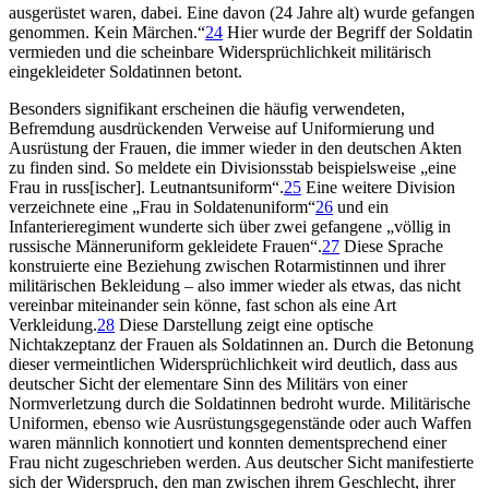
ausgerüstet waren, dabei. Eine davon (24 Jahre alt) wurde gefangen
genommen. Kein Märchen.“
24
Hier wurde der Begriff der Soldatin
vermieden und die scheinbare Widersprüchlichkeit militärisch
eingekleideter Soldatinnen betont.
Besonders signifikant erscheinen die häufig verwendeten,
Befremdung ausdrückenden Verweise auf Uniformierung und
Ausrüstung der Frauen, die immer wieder in den deutschen Akten
zu finden sind. So meldete ein Divisionsstab beispielsweise „eine
Frau in russ[ischer]. Leutnantsuniform“.
25
Eine weitere Division
verzeichnete eine „Frau in Soldatenuniform“
26
und ein
Infanterieregiment wunderte sich über zwei gefangene „völlig in
russische Männeruniform gekleidete Frauen“.
27
Diese Sprache
konstruierte eine Beziehung zwischen Rotarmistinnen und ihrer
militärischen Bekleidung – also immer wieder als etwas, das nicht
vereinbar miteinander sein könne, fast schon als eine Art
Verkleidung.
28
Diese Darstellung zeigt eine optische
Nichtakzeptanz der Frauen als Soldatinnen an. Durch die Betonung
dieser vermeintlichen Widersprüchlichkeit wird deutlich, dass aus
deutscher Sicht der elementare Sinn des Militärs von einer
Normverletzung durch die Soldatinnen bedroht wurde. Militärische
Uniformen, ebenso wie Ausrüstungsgegenstände oder auch Waffen
waren männlich konnotiert und konnten dementsprechend einer
Frau nicht zugeschrieben werden. Aus deutscher Sicht manifestierte
sich der Widerspruch, den man zwischen ihrem Geschlecht, ihrer