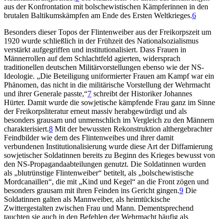
aus der Konfrontation mit bolschewistischen Kämpferinnen in den
brutalen Baltikumskämpfen am Ende des Ersten Weltkrieges.
6
Besonders dieser Topos der Flintenweiber aus der Freikorpszeit um
1920 wurde schließlich in der Frühzeit des Nationalsozialismus
verstärkt aufgegriffen und institutionalisiert. Dass Frauen in
Männerrollen auf dem Schlachtfeld agierten, widersprach
traditionellen deutschen Militärvorstellungen ebenso wie der NS-
Ideologie. „Die Beteiligung uniformierter Frauen am Kampf war ein
Phänomen, das nicht in die militärische Vorstellung der Wehrmacht
und ihrer Generale passte,“
7
schreibt der Historiker Johannes
Hürter. Damit wurde die sowjetische kämpfende Frau ganz im Sinne
der Freikorpsliteratur erneut massiv herabgewürdigt und als
besonders grausam und unmenschlich im Vergleich zu den Männern
charakterisiert.
8
Mit der bewussten Rekonstruktion althergebrachter
Feindbilder wie dem des Flintenweibes und ihrer damit
verbundenen Institutionalisierung wurde diese Art der Diffamierung
sowjetischer Soldatinnen bereits zu Beginn des Krieges bewusst von
den NS-Propagandaabteilungen genutzt. Die Soldatinnen wurden
als „blutrünstige Flintenweiber“ betitelt, als „bolschewistische
Mordcanaillen“, die mit „Kind und Kegel“ an die Front zögen und
besonders grausam mit ihren Feinden ins Gericht gingen.
9
Die
Soldatinnen galten als Mannweiber, als heimtückische
Zwittergestalten zwischen Frau und Mann. Dementsprechend
tauchten sie auch in den Befehlen der Wehrmacht häufig als