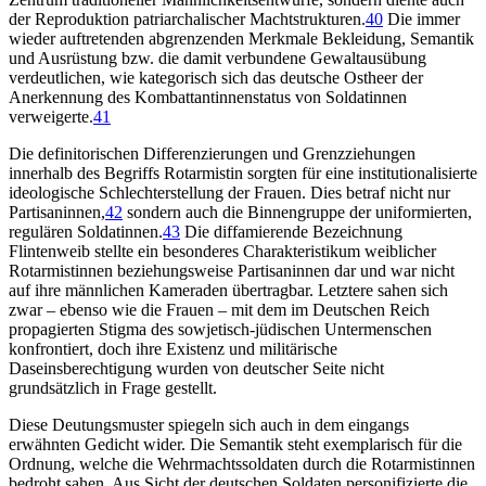
der Reproduktion patriarchalischer Machtstrukturen.
40
Die immer
wieder auftretenden abgrenzenden Merkmale Bekleidung, Semantik
und Ausrüstung bzw. die damit verbundene Gewaltausübung
verdeutlichen, wie kategorisch sich das deutsche Ostheer der
Anerkennung des Kombattantinnenstatus von Soldatinnen
verweigerte.
41
Die definitorischen Differenzierungen und Grenzziehungen
innerhalb des Begriffs Rotarmistin sorgten für eine institutionalisierte
ideologische Schlechterstellung der Frauen. Dies betraf nicht nur
Partisaninnen,
42
sondern auch die Binnengruppe der uniformierten,
regulären Soldatinnen.
43
Die diffamierende Bezeichnung
Flintenweib stellte ein besonderes Charakteristikum weiblicher
Rotarmistinnen beziehungsweise Partisaninnen dar und war nicht
auf ihre männlichen Kameraden übertragbar. Letztere sahen sich
zwar – ebenso wie die Frauen – mit dem im Deutschen Reich
propagierten Stigma des sowjetisch-jüdischen Untermenschen
konfrontiert, doch ihre Existenz und militärische
Daseinsberechtigung wurden von deutscher Seite nicht
grundsätzlich in Frage gestellt.
Diese Deutungsmuster spiegeln sich auch in dem eingangs
erwähnten Gedicht wider. Die Semantik steht exemplarisch für die
Ordnung, welche die Wehrmachtssoldaten durch die Rotarmistinnen
bedroht sahen. Aus Sicht der deutschen Soldaten personifizierte die