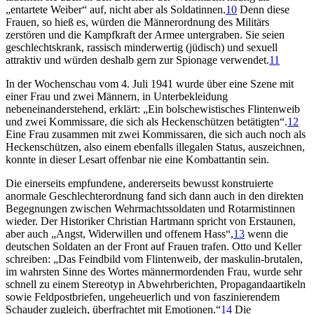
„entartete Weiber“ auf, nicht aber als Soldatinnen.
10
Denn diese
Frauen, so hieß es, würden die Männerordnung des Militärs
zerstören und die Kampfkraft der Armee untergraben. Sie seien
geschlechtskrank, rassisch minderwertig (jüdisch) und sexuell
attraktiv und würden deshalb gern zur Spionage verwendet.
11
In der Wochenschau vom 4. Juli 1941 wurde über eine Szene mit
einer Frau und zwei Männern, in Unterbekleidung
nebeneinanderstehend, erklärt: „Ein bolschewistisches Flintenweib
und zwei Kommissare, die sich als Heckenschützen betätigten“.
12
Eine Frau zusammen mit zwei Kommissaren, die sich auch noch als
Heckenschützen, also einem ebenfalls illegalen Status, auszeichnen,
konnte in dieser Lesart offenbar nie eine Kombattantin sein.
Die einerseits empfundene, andererseits bewusst konstruierte
anormale Geschlechterordnung fand sich dann auch in den direkten
Begegnungen zwischen Wehrmachtssoldaten und Rotarmistinnen
wieder. Der Historiker Christian Hartmann spricht von Erstaunen,
aber auch „Angst, Widerwillen und offenem Hass“,
13
wenn die
deutschen Soldaten an der Front auf Frauen trafen. Otto und Keller
schreiben: „Das Feindbild vom Flintenweib, der maskulin-brutalen,
im wahrsten Sinne des Wortes männermordenden Frau, wurde sehr
schnell zu einem Stereotyp in Abwehrberichten, Propagandaartikeln
sowie Feldpostbriefen, ungeheuerlich und von faszinierendem
Schauder zugleich, überfrachtet mit Emotionen.“
14
Die