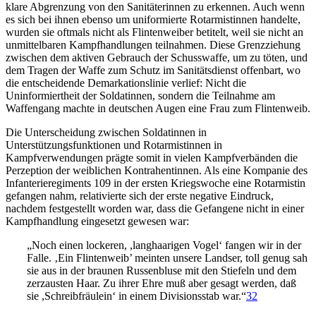
klare Abgrenzung von den Sanitäterinnen zu erkennen. Auch wenn
es sich bei ihnen ebenso um uniformierte Rotarmistinnen handelte,
wurden sie oftmals nicht als Flintenweiber betitelt, weil sie nicht an
unmittelbaren Kampfhandlungen teilnahmen. Diese Grenzziehung
zwischen dem aktiven Gebrauch der Schusswaffe, um zu töten, und
dem Tragen der Waffe zum Schutz im Sanitätsdienst offenbart, wo
die entscheidende Demarkationslinie verlief: Nicht die
Uninformiertheit der Soldatinnen, sondern die Teilnahme am
Waffengang machte in deutschen Augen eine Frau zum Flintenweib.
Die Unterscheidung zwischen Soldatinnen in
Unterstützungsfunktionen und Rotarmistinnen in
Kampfverwendungen prägte somit in vielen Kampfverbänden die
Perzeption der weiblichen Kontrahentinnen. Als eine Kompanie des
Infanterieregiments 109 in der ersten Kriegswoche eine Rotarmistin
gefangen nahm, relativierte sich der erste negative Eindruck,
nachdem festgestellt worden war, dass die Gefangene nicht in einer
Kampfhandlung eingesetzt gewesen war:
„Noch einen lockeren, ,langhaarigen Vogel‘ fangen wir in der
Falle. ‚Ein Flintenweib’ meinten unsere Landser, toll genug sah
sie aus in der braunen Russenbluse mit den Stiefeln und dem
zerzausten Haar. Zu ihrer Ehre muß aber gesagt werden, daß
sie ,Schreibfräulein‘ in einem Divisionsstab war.“
32