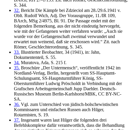
S. 344.
32.
Bericht Die Kämpfe bei Zdzieciol am 28./29.6.1941 v.
Oblt. Rudolf Wich, Adj. Der Vorausgruppe, 11./IR 109,
BArch, MSg 2/4975, Bl. 91. Die Passage endet mit der
folgenden Bemerkung, aus der nicht eindeutig hervorgeht,
wie mit der Gefangenen weiter verfahren wurde: „Auch sie
wurde vor der Gefangenschaft zweimal verwundet und
erwartet nun weinend, daß sie erschossen wird.“ Zit. nach
Römer, Geschlechterordnung, S. 345.
33.
Illustrierter Beobachter, 34 (1941), in: Jahn,
Dokumententeil, S. 55.
34.
Muratova, Ada, S. 215 f.
35.
Broschüre „Der Untermensch“, veröffentlicht 1942 im
Nordland-Verlag, Berlin, hergestellt vom SS-Hauptamt-
Schulungsamt, SS-Hauptsturmführer König, SS-
Obersturmführer Ludwig Pröscholdt in Verbindung mit der
Grafischen Arbeitsgemeinschaft Jupp Daehler. Deutsch-
Russisches Museum Berlin-Karlshorst/MBK, CC BY-NC-
SA.
36.
Vgl. zum Unterschied von jüdisch-bolschewistischen
Kommissaren und einfachen Russen auch Hilger,
Rotarmisten, S. 19.
37.
Insgesamt waren laut Hilger die folgenden drei
Befehlskomplexe dafür verantwortlich, dass die Behandlung