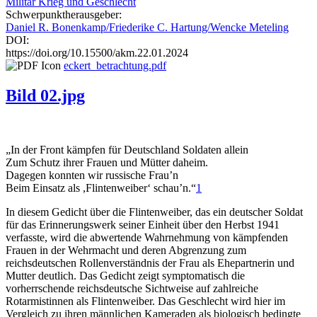
Militär Krieg und Geschlecht
Schwerpunktherausgeber:
Daniel R. Bonenkamp/Friederike C. Hartung/Wencke Meteling
DOI:
https://doi.org/10.15500/akm.22.01.2024
eckert_betrachtung.pdf
Bild 02.jpg
„In der Front kämpfen für Deutschland Soldaten allein
Zum Schutz ihrer Frauen und Mütter daheim.
Dagegen konnten wir russische Frau’n
Beim Einsatz als ,Flintenweiber‘ schau’n.“
1
In diesem Gedicht über die Flintenweiber, das ein deutscher Soldat
für das Erinnerungswerk seiner Einheit über den Herbst 1941
verfasste, wird die abwertende Wahrnehmung von kämpfenden
Frauen in der Wehrmacht und deren Abgrenzung zum
reichsdeutschen Rollenverständnis der Frau als Ehepartnerin und
Mutter deutlich. Das Gedicht zeigt symptomatisch die
vorherrschende reichsdeutsche Sichtweise auf zahlreiche
Rotarmistinnen als Flintenweiber. Das Geschlecht wird hier im
Vergleich zu ihren männlichen Kameraden als biologisch bedingte