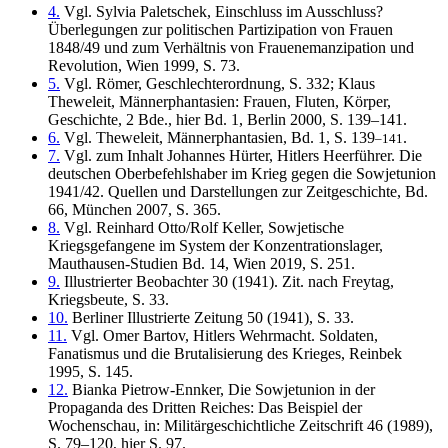
4.
Vgl. Sylvia Paletschek, Einschluss im Ausschluss?
Überlegungen zur politischen Partizipation von Frauen
1848/49 und zum Verhältnis von Frauenemanzipation und
Revolution, Wien 1999, S. 73.
5.
Vgl. Römer, Geschlechterordnung, S. 332; Klaus
Theweleit, Männerphantasien: Frauen, Fluten, Körper,
Geschichte, 2 Bde., hier Bd. 1, Berlin 2000, S. 139–141.
6.
Vgl. Theweleit, Männerphantasien, Bd. 1, S. 139
.
–141
7.
Vgl. zum Inhalt Johannes Hürter, Hitlers Heerführer. Die
deutschen Oberbefehlshaber im Krieg gegen die Sowjetunion
1941/42. Quellen und Darstellungen zur Zeitgeschichte, Bd.
66, München 2007, S. 365.
8.
Vgl. Reinhard Otto/Rolf Keller, Sowjetische
Kriegsgefangene im System der Konzentrationslager,
Mauthausen-Studien Bd. 14, Wien 2019, S. 251.
9.
Illustrierter Beobachter 30 (1941). Zit. nach Freytag,
Kriegsbeute, S. 33.
10.
Berliner Illustrierte Zeitung 50 (1941), S. 33.
11.
Vgl. Omer Bartov, Hitlers Wehrmacht. Soldaten,
Fanatismus und die Brutalisierung des Krieges, Reinbek
1995, S. 145.
12.
Bianka Pietrow-Ennker, Die Sowjetunion in der
Propaganda des Dritten Reiches: Das Beispiel der
Wochenschau, in: Militärgeschichtliche Zeitschrift 46 (1989),
S. 79–120, hier S. 97.