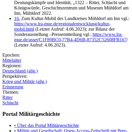
Deutungskämpfe und Identität, „1322 – Ritter, Schlacht und
Königswürde, Geschichtszentrum und Museum Mühldorf am
Inn, Mühldorf 2022.
16.
Zum Kultur-Mobil des Landkreises Mühldorf am Inn vgl.:
https://www.lra-mue.de/regionalentwicklung/kultur-
mobil.html
(Letzter Aufruf: 4.06.2023); zur Bilanz der
Sonderausstellung –Pressemitteilung vgl.:
https://www.lra-
mue.de/asset/C1F89BC0-77B4-4D6B-87352C52608FB167
/
(Letzter Aufruf: 4.06.2023).
Epochen:
Mittelalter
Regionen:
Deutschland (allg.)
Perspektiven:
Krieg und Militär (allg.)
Erinnerung
Themen:
Ritter
Schlacht
Portal Militärgeschichte
• Über das Portal Militärgeschichte
• Militär und Gesellschaft: Open-Access-Zeitschrift mit Peer-