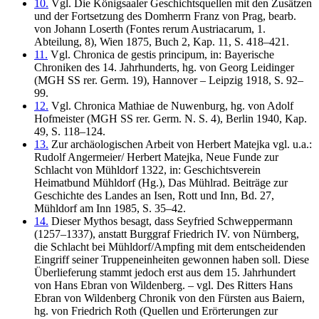
10.
Vgl. Die Königsaaler Geschichtsquellen mit den Zusätzen
und der Fortsetzung des Domherrn Franz von Prag, bearb.
von Johann Loserth (Fontes rerum Austriacarum, 1.
Abteilung, 8), Wien 1875, Buch 2, Kap. 11, S. 418–421.
11.
Vgl. Chronica de gestis principum, in: Bayerische
Chroniken des 14. Jahrhunderts, hg. von Georg Leidinger
(MGH SS rer. Germ. 19), Hannover – Leipzig 1918, S. 92–
99.
12.
Vgl. Chronica Mathiae de Nuwenburg, hg. von Adolf
Hofmeister (MGH SS rer. Germ. N. S. 4), Berlin 1940, Kap.
49, S. 118–124.
13.
Zur archäologischen Arbeit von Herbert Matejka vgl. u.a.:
Rudolf Angermeier/ Herbert Matejka, Neue Funde zur
Schlacht von Mühldorf 1322, in: Geschichtsverein
Heimatbund Mühldorf (Hg.), Das Mühlrad. Beiträge zur
Geschichte des Landes an Isen, Rott und Inn, Bd. 27,
Mühldorf am Inn 1985, S. 35–42.
14.
Dieser Mythos besagt, dass Seyfried Schweppermann
(1257–1337), anstatt Burggraf Friedrich IV. von Nürnberg,
die Schlacht bei Mühldorf/Ampfing mit dem entscheidenden
Eingriff seiner Truppeneinheiten gewonnen haben soll. Diese
Überlieferung stammt jedoch erst aus dem 15. Jahrhundert
von Hans Ebran von Wildenberg. – vgl. Des Ritters Hans
Ebran von Wildenberg Chronik von den Fürsten aus Baiern,
hg. von Friedrich Roth (Quellen und Erörterungen zur