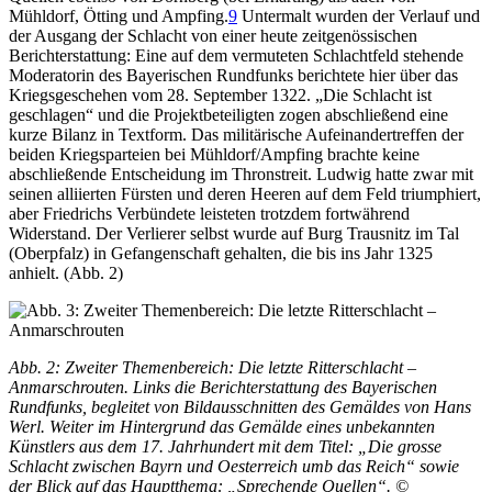
Mühldorf, Ötting und Ampfing.
9
Untermalt wurden der Verlauf und
der Ausgang der Schlacht von einer heute zeitgenössischen
Berichterstattung: Eine auf dem vermuteten Schlachtfeld stehende
Moderatorin des Bayerischen Rundfunks berichtete hier über das
Kriegsgeschehen vom 28. September 1322. „Die Schlacht ist
geschlagen“ und die Projektbeteiligten zogen abschließend eine
kurze Bilanz in Textform. Das militärische Aufeinandertreffen der
beiden Kriegsparteien bei Mühldorf/Ampfing brachte keine
abschließende Entscheidung im Thronstreit. Ludwig hatte zwar mit
seinen alliierten Fürsten und deren Heeren auf dem Feld triumphiert,
aber Friedrichs Verbündete leisteten trotzdem fortwährend
Widerstand. Der Verlierer selbst wurde auf Burg Trausnitz im Tal
(Oberpfalz) in Gefangenschaft gehalten, die bis ins Jahr 1325
anhielt. (Abb. 2)
Abb. 2: Zweiter Themenbereich: Die letzte Ritterschlacht –
Anmarschrouten. Links die Berichterstattung des Bayerischen
Rundfunks, begleitet von Bildausschnitten des Gemäldes von Hans
Werl. Weiter im Hintergrund das Gemälde eines unbekannten
Künstlers aus dem 17. Jahrhundert mit dem Titel: „Die grosse
Schlacht zwischen Bayrn und Oesterreich umb das Reich“ sowie
der Blick auf das Hauptthema: „Sprechende Quellen“. ©