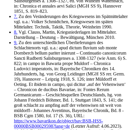
Salisburgenses a. 1308–1327, ed. von Wilhelm Wattenbach,
in: Chronica et annales aevi Salici (MGH SS 9), Hannover
1851, S. 819–823.
7.
Zu den Veränderungen des Kriegswesens im Spätmittelalter
vgl. u.a.: Volker Schmidtchen, Kriegswesen im späten
Mittelalter. Technik, Taktik, Theorie, Weinheim 1990.
8.
Vgl. Clauss, Martin, Kriegsniederlagen im Mittelalter.
Darstellung – Deutung – Bewältigung, München 2010.
9.
Zu den unterschiedlichen Überlieferungen des
Schlachtenorts vgl. u.a.: apud dictum fluvium sub monte
Dornberch bellum pariter inierunt – Continuatio canonicorum
Sancti Rudberti Salisburgenses a. 1308-1327 (wie Anm. 6) S.
822; in campo in Bawaria prope Muldorf – Chronica
Ludovici imperatoris, in: Bayerische Chroniken des 14.
Jahrhunderts, hg. von Georg Leidinger (MGH SS rer. Germ.
19), Hannover – Leipzig 1918, S. 126; inter Müldorff et
Oeting. Et ibidem in campo, qui dicitur ‚auf der Vehenwisen‘
– Chronicon de ducibus Bavariae, in: Fontes Rerum
Germanicarum – Geschichtsquellen Deutschlands, hg. von
Johann Friedrich Böhmer, Bd. 1, Stuttgart 1843, S. 141; die
groß schlacht zu ampfing auff der vehenwisen nit weit von
müldorff– Johannes Aventinus, Bayerische Chronik, Bd. 8 -
BSB Cgm 1580, fol. 17 (S. 36), URL:
https://www.bavarikon.de/object/bav:BSB-HSS-
00000BSB00029598?lang=de
(Letzter Aufruf: 4.06.2023).