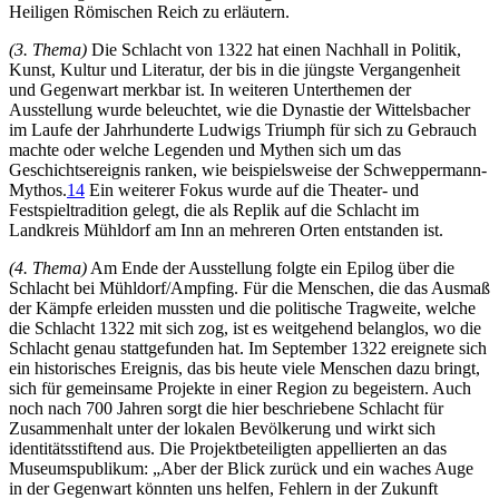
Heiligen Römischen Reich zu erläutern.
(3. Thema)
Die Schlacht von 1322 hat einen Nachhall in Politik,
Kunst, Kultur und Literatur, der bis in die jüngste Vergangenheit
und Gegenwart merkbar ist. In weiteren Unterthemen der
Ausstellung wurde beleuchtet, wie die Dynastie der Wittelsbacher
im Laufe der Jahrhunderte Ludwigs Triumph für sich zu Gebrauch
machte oder welche Legenden und Mythen sich um das
Geschichtsereignis ranken, wie beispielsweise der Schweppermann-
Mythos.
14
Ein weiterer Fokus wurde auf die Theater- und
Festspieltradition gelegt, die als Replik auf die Schlacht im
Landkreis Mühldorf am Inn an mehreren Orten entstanden ist.
(4. Thema)
Am Ende der Ausstellung folgte ein Epilog über die
Schlacht bei Mühldorf/Ampfing. Für die Menschen, die das Ausmaß
der Kämpfe erleiden mussten und die politische Tragweite, welche
die Schlacht 1322 mit sich zog, ist es weitgehend belanglos, wo die
Schlacht genau stattgefunden hat. Im September 1322 ereignete sich
ein historisches Ereignis, das bis heute viele Menschen dazu bringt,
sich für gemeinsame Projekte in einer Region zu begeistern. Auch
noch nach 700 Jahren sorgt die hier beschriebene Schlacht für
Zusammenhalt unter der lokalen Bevölkerung und wirkt sich
identitätsstiftend aus. Die Projektbeteiligten appellierten an das
Museumspublikum: „Aber der Blick zurück und ein waches Auge
in der Gegenwart könnten uns helfen, Fehlern in der Zukunft