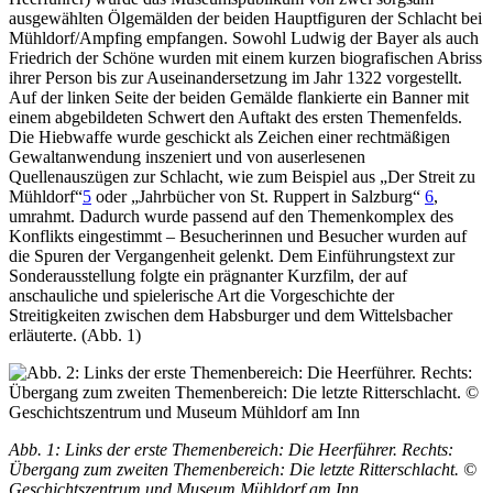
ausgewählten Ölgemälden der beiden Hauptfiguren der Schlacht bei
Mühldorf/Ampfing empfangen. Sowohl Ludwig der Bayer als auch
Friedrich der Schöne wurden mit einem kurzen biografischen Abriss
ihrer Person bis zur Auseinandersetzung im Jahr 1322 vorgestellt.
Auf der linken Seite der beiden Gemälde flankierte ein Banner mit
einem abgebildeten Schwert den Auftakt des ersten Themenfelds.
Die Hiebwaffe wurde geschickt als Zeichen einer rechtmäßigen
Gewaltanwendung inszeniert und von auserlesenen
Quellenauszügen zur Schlacht, wie zum Beispiel aus „Der Streit zu
Mühldorf“
5
oder „Jahrbücher von St. Ruppert in Salzburg“
6
,
umrahmt. Dadurch wurde passend auf den Themenkomplex des
Konflikts eingestimmt – Besucherinnen und Besucher wurden auf
die Spuren der Vergangenheit gelenkt. Dem Einführungstext zur
Sonderausstellung folgte ein prägnanter Kurzfilm, der auf
anschauliche und spielerische Art die Vorgeschichte der
Streitigkeiten zwischen dem Habsburger und dem Wittelsbacher
erläuterte. (Abb. 1)
Abb. 1: Links der erste Themenbereich: Die Heerführer. Rechts:
Übergang zum zweiten Themenbereich: Die letzte Ritterschlacht. ©
Geschichtszentrum und Museum Mühldorf am Inn