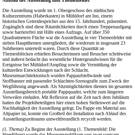
Aufbau der Ausstellung und Themenfelder
Die Ausstellung wurde im 1. Obergeschoss des städtischen
Kulturzentrums (Haberkasten) in Mühldorf am Inn, einem
historischen Getreidespeicher aus den 15. Jahrhundert, präsentiert.
Zugänglich sind diese Räumlichkeiten durch einen Treppenaufgang
sowie barrierefrei mit Hilfe eines Aufzugs. Auf über 350
Quadratmetern Fläche war die Ausstellung in vier Themenfelder mit
sieben Hauptthemen untergliedert, die wiederum in insgesamt 23
Subthemen unterteilt waren. Durch diese Quantität an
Themenblöcken erhielten Besucherinnen und Besucher schrittweise
und äußerst bedacht das wesentliche Hintergrundwissen für die
Ereignisse bei Mühldorf/Ampfing sowie die Vermittlung der
kulturellen Entwicklungen nach der Schlacht.
Museumsarchitektonisch wurden Pappaufstellwände und
Stoffbanner mit passender Schlachten-Szenografie zum Zweck der
Wegführung angewandt. Als Sitzmöglichkeiten dienten im gesamten
Ausstellungsbereich portable Pappquader, welche zum längeren
Verweilen einluden. Mit Reflexion auf die Zeit nach dem Jubiläum
hatten die Projektbeteiligten hier einen hohen Stellenwert auf die
Nachhaltigkeit der Ausstellung gelegt. Da Pappe ein Material aus
Altpapier ist, konnte ein Großteil der Installation nach Ablauf des
Ausstellungszeitraums umweltfreundlich recycelt werden.
(1. Thema)
Zu Beginn der Ausstellung (1. Themenfeld: Die
Heerführer) wurde das Museumspublikum von zwei sorgsam