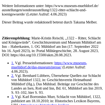
Weitere Informationen unter: https://www.museum-muehldorf.de/
ausstellungen/sonderausstellung/1322-ritter-schlacht-und-
koenigswuerde/ (Letzter Aufruf: 4.06.2023)
Dieser Beitrag wurde redaktionell betreut durch Takuma Melber.
Zitierempfehlung
: Marie-Kristin Reischl, „1322 – Ritter, Schlacht
und Königswürde“. Geschichtszentrum und Museum Mühldorf am
Inn – Haberkasten, 1. OG Mühldorf am Inn (17. September 2022
bis 16. April 2023), in: Portal Militärgeschichte, 28. August 2023,
DOI: https://doi.org/10.15500/akm.28.08.2023.
1.
Vgl. Presseinformationen:
https://www.museum-
muehldorf.de/das-museum/presse/
(Letzter Aufruf:
4.06.2023).
2.
Vgl. Bernhard Lübbers, Übersehene Quellen zur Schlacht
von Mühldorf 1322, in: Geschichtsverein Heimatbund
Mühldorf (Hg.), Das Mühlrad. Beiträge zur Geschichte des
Landes an Isen, Rott und Inn, Bd. 61, Mühldorf am Inn 2019,
S. 93–102, hier S. 93.
3.
Vgl. Karl Borromäus Murr, Schlacht von Mühldorf, 1322,
publiziert am 18.10.2010; in: Historisches Lexikon Bayerns,