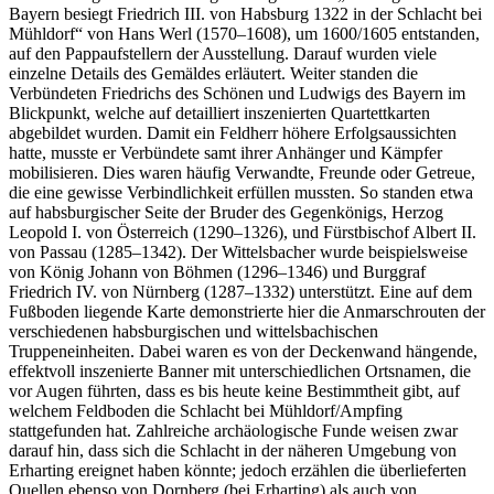
Bayern besiegt Friedrich III. von Habsburg 1322 in der Schlacht bei
Mühldorf“ von Hans Werl (1570–1608), um 1600/1605 entstanden,
auf den Pappaufstellern der Ausstellung. Darauf wurden viele
einzelne Details des Gemäldes erläutert. Weiter standen die
Verbündeten Friedrichs des Schönen und Ludwigs des Bayern im
Blickpunkt, welche auf detailliert inszenierten Quartettkarten
abgebildet wurden. Damit ein Feldherr höhere Erfolgsaussichten
hatte, musste er Verbündete samt ihrer Anhänger und Kämpfer
mobilisieren. Dies waren häufig Verwandte, Freunde oder Getreue,
die eine gewisse Verbindlichkeit erfüllen mussten. So standen etwa
auf habsburgischer Seite der Bruder des Gegenkönigs, Herzog
Leopold I. von Österreich (1290–1326), und Fürstbischof Albert II.
von Passau (1285–1342). Der Wittelsbacher wurde beispielsweise
von König Johann von Böhmen (1296–1346) und Burggraf
Friedrich IV. von Nürnberg (1287–1332) unterstützt. Eine auf dem
Fußboden liegende Karte demonstrierte hier die Anmarschrouten der
verschiedenen habsburgischen und wittelsbachischen
Truppeneinheiten. Dabei waren es von der Deckenwand hängende,
effektvoll inszenierte Banner mit unterschiedlichen Ortsnamen, die
vor Augen führten, dass es bis heute keine Bestimmtheit gibt, auf
welchem Feldboden die Schlacht bei Mühldorf/Ampfing
stattgefunden hat. Zahlreiche archäologische Funde weisen zwar
darauf hin, dass sich die Schlacht in der näheren Umgebung von
Erharting ereignet haben könnte; jedoch erzählen die überlieferten
Quellen ebenso von Dornberg (bei Erharting) als auch von