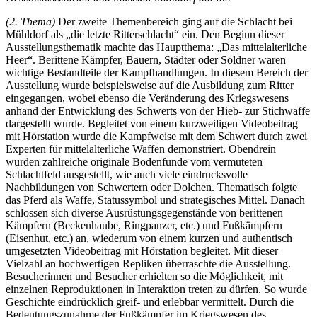
(2. Thema)
Der zweite Themenbereich ging auf die Schlacht bei
Mühldorf als „die letzte Ritterschlacht“ ein. Den Beginn dieser
Ausstellungsthematik machte das Hauptthema: „Das mittelalterliche
Heer“. Berittene Kämpfer, Bauern, Städter oder Söldner waren
wichtige Bestandteile der Kampfhandlungen. In diesem Bereich der
Ausstellung wurde beispielsweise auf die Ausbildung zum Ritter
eingegangen, wobei ebenso die Veränderung des Kriegswesens
anhand der Entwicklung des Schwerts von der Hieb- zur Stichwaffe
dargestellt wurde. Begleitet von einem kurzweiligen Videobeitrag
mit Hörstation wurde die Kampfweise mit dem Schwert durch zwei
Experten für mittelalterliche Waffen demonstriert. Obendrein
wurden zahlreiche originale Bodenfunde vom vermuteten
Schlachtfeld ausgestellt, wie auch viele eindrucksvolle
Nachbildungen von Schwertern oder Dolchen. Thematisch folgte
das Pferd als Waffe, Statussymbol und strategisches Mittel. Danach
schlossen sich diverse Ausrüstungsgegenstände von berittenen
Kämpfern (Beckenhaube, Ringpanzer, etc.) und Fußkämpfern
(Eisenhut, etc.) an, wiederum von einem kurzen und authentisch
umgesetzten Videobeitrag mit Hörstation begleitet. Mit dieser
Vielzahl an hochwertigen Repliken überraschte die Ausstellung.
Besucherinnen und Besucher erhielten so die Möglichkeit, mit
einzelnen Reproduktionen in Interaktion treten zu dürfen. So wurde
Geschichte eindrücklich greif- und erlebbar vermittelt. Durch die
Bedeutungszunahme der Fußkämpfer im Kriegswesen des