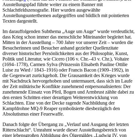
Ausstellungspfad führte weiter zu einem Banner mit
Schlachtfeldszenografie. Hier wurden ausgewählte
Ausstellungsunterthemen aufgegriffen und bildlich mit pointierten
Texten dargestellt.
Im darauffolgenden Subthema „Auge um Auge“ wurde verdeutlicht,
dass Krieg schon immer das menschliche Miteinander begleitet hat.
Mitten in der Ausstellung – 700 Jahre vor unserer Zeit – wurden die
Besucherinnen und Besucher anhand gezielter Quellenzitate
diverser historischer Persönlichkeiten aus der Philosophie, Kunst,
Politik und Literatur, wie Cicero (106 v. Chr.–43 v. Chr.), Voltaire
(1694–1778), Carmen Sylva (Prinzessin Elisabeth Pauline Ottilie
Luise zu Wied / 1843–1916) oder Francis Bacon (1909–1992), in
die Gegenwart zurückgeholt. Die Grausamkeit des Krieges wurde
mit Nachdruck hervorgehoben und untermauert, dass sich im Laufe
der Zeit militärische Konflikte zunehmend entpersonalisierten: Der
zunehmende Einsatz von Pfeil, Bogen und Armbrust zählte dabei zu
den ersten Schritten einer derartigen Weiterentwicklung von
Schlachten. Eine von der Decke ragende Nachbildung der
Kampfdrohne MQ-9 Reaper symbolisierte diesbezüglich den
Absolutismus einer Feuerwaffe.
Danach folgte der Übergang zu „Verlauf und Ausgang der letzten
Ritterschlacht“. Umrahmt wurde dieser Ausstellungsbereich von
einer lebensgroßen Abbildung des Ölgemäldes „Ludwig IV. von