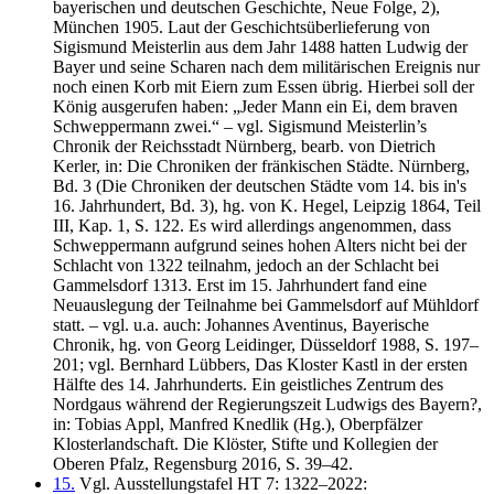
bayerischen und deutschen Geschichte, Neue Folge, 2),
München 1905. Laut der Geschichtsüberlieferung von
Sigismund Meisterlin aus dem Jahr 1488 hatten Ludwig der
Bayer und seine Scharen nach dem militärischen Ereignis nur
noch einen Korb mit Eiern zum Essen übrig. Hierbei soll der
König ausgerufen haben: „Jeder Mann ein Ei, dem braven
Schweppermann zwei.“ – vgl. Sigismund Meisterlin’s
Chronik der Reichsstadt Nürnberg, bearb. von Dietrich
Kerler, in: Die Chroniken der fränkischen Städte. Nürnberg,
Bd. 3 (Die Chroniken der deutschen Städte vom 14. bis in's
16. Jahrhundert, Bd. 3), hg. von K. Hegel, Leipzig 1864, Teil
III, Kap. 1, S. 122. Es wird allerdings angenommen, dass
Schweppermann aufgrund seines hohen Alters nicht bei der
Schlacht von 1322 teilnahm, jedoch an der Schlacht bei
Gammelsdorf 1313. Erst im 15. Jahrhundert fand eine
Neuauslegung der Teilnahme bei Gammelsdorf auf Mühldorf
statt. – vgl. u.a. auch: Johannes Aventinus, Bayerische
Chronik, hg. von Georg Leidinger, Düsseldorf 1988, S. 197–
201; vgl. Bernhard Lübbers, Das Kloster Kastl in der ersten
Hälfte des 14. Jahrhunderts. Ein geistliches Zentrum des
Nordgaus während der Regierungszeit Ludwigs des Bayern?,
in: Tobias Appl, Manfred Knedlik (Hg.), Oberpfälzer
Klosterlandschaft. Die Klöster, Stifte und Kollegien der
Oberen Pfalz, Regensburg 2016, S. 39–42.
15.
Vgl. Ausstellungstafel HT 7: 1322–2022: