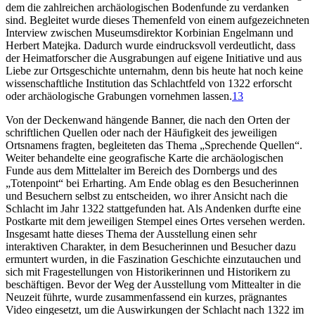
dem die zahlreichen archäologischen Bodenfunde zu verdanken
sind. Begleitet wurde dieses Themenfeld von einem aufgezeichneten
Interview zwischen Museumsdirektor Korbinian Engelmann und
Herbert Matejka. Dadurch wurde eindrucksvoll verdeutlicht, dass
der Heimatforscher die Ausgrabungen auf eigene Initiative und aus
Liebe zur Ortsgeschichte unternahm, denn bis heute hat noch keine
wissenschaftliche Institution das Schlachtfeld von 1322 erforscht
oder archäologische Grabungen vornehmen lassen.
13
Von der Deckenwand hängende Banner, die nach den Orten der
schriftlichen Quellen oder nach der Häufigkeit des jeweiligen
Ortsnamens fragten, begleiteten das Thema „Sprechende Quellen“.
Weiter behandelte eine geografische Karte die archäologischen
Funde aus dem Mittelalter im Bereich des Dornbergs und des
„Totenpoint“ bei Erharting. Am Ende oblag es den Besucherinnen
und Besuchern selbst zu entscheiden, wo ihrer Ansicht nach die
Schlacht im Jahr 1322 stattgefunden hat. Als Andenken durfte eine
Postkarte mit dem jeweiligen Stempel eines Ortes versehen werden.
Insgesamt hatte dieses Thema der Ausstellung einen sehr
interaktiven Charakter, in dem Besucherinnen und Besucher dazu
ermuntert wurden, in die Faszination Geschichte einzutauchen und
sich mit Fragestellungen von Historikerinnen und Historikern zu
beschäftigen. Bevor der Weg der Ausstellung vom Mittealter in die
Neuzeit führte, wurde zusammenfassend ein kurzes, prägnantes
Video eingesetzt, um die Auswirkungen der Schlacht nach 1322 im