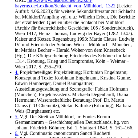
URL:
https://www.historisches-lexikon-
bayerns.de/Lexikon/Schlacht_von_Mühldorf,_1322
(Letzter
Aufruf: 4.06.2023); für weitere Sekundärliteratur zur Schlacht
bei Mühldorf/Ampfing vgl. u.a.: Wilhelm Erben, Die Berichte
der erzählenden Quellen über die Schlacht bei Mühldorf
(Archiv für österreichische Geschichte 105 / Sonderabdruck),
Wien 1917; Heinz Thomas, Ludwig der Bayer (1282–1347).
Kaiser und Ketzer, Regensburg 1993; Martin Clauss, Ludwig
IV. und Friedrich der Schöne. Wien – Mühldorf – München,
in: Mathias Becher – Harald Wolter-von dem Knesebeck
(Hg.), Die Königserhebung Friedrichs des Schönen im Jahr
1314. Krönung, Krieg und Kompromiss, Köln – Weimar –
Wien 2017, S. 255–270.
4.
Projektbeteiligte: Projektleitung: Korbinian Engelmann;
Konzept und Texte: Korbinian Engelmann, Kristina Gunne,
Edwin Hamberger, Daniel Baumgartner;
Ausstellungsgestaltung und Szenografie: Fabian Hofmann
(München); Projektassistenz: Michaela Degenhardt, Diana
Herrmann; Wissenschaftliche Beratung: Prof. Dr. Martin
Clauss (TU Chemnitz), Stefan Kafurke (Erharting), Barbara
Weis (Burghausen) etc.
5.
Vgl. Der Streit zu Mühldorf, in: Fontes Rerum
Germanicarum – Geschichtsquellen Deutschlands, hg. von
Johann Friedrich Böhmer, Bd. 1, Stuttgart 1843, S. 161–166.
6.
Vgl. Continuatio canonicorum Sancti Rudberti