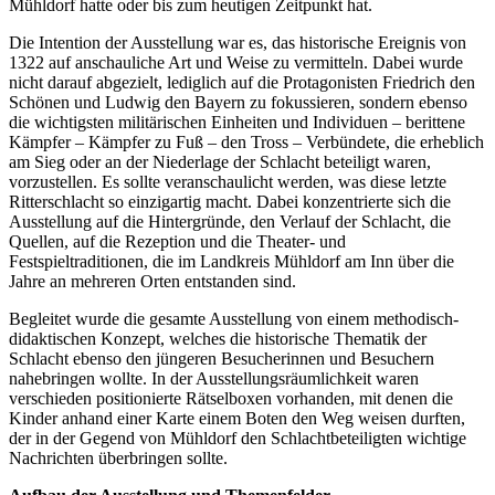
Mühldorf hatte oder bis zum heutigen Zeitpunkt hat.
Die Intention der Ausstellung war es, das historische Ereignis von
1322 auf anschauliche Art und Weise zu vermitteln. Dabei wurde
nicht darauf abgezielt, lediglich auf die Protagonisten Friedrich den
Schönen und Ludwig den Bayern zu fokussieren, sondern ebenso
die wichtigsten militärischen Einheiten und Individuen – berittene
Kämpfer – Kämpfer zu Fuß – den Tross – Verbündete, die erheblich
am Sieg oder an der Niederlage der Schlacht beteiligt waren,
vorzustellen. Es sollte veranschaulicht werden, was diese letzte
Ritterschlacht so einzigartig macht. Dabei konzentrierte sich die
Ausstellung auf die Hintergründe, den Verlauf der Schlacht, die
Quellen, auf die Rezeption und die Theater- und
Festspieltraditionen, die im Landkreis Mühldorf am Inn über die
Jahre an mehreren Orten entstanden sind.
Begleitet wurde die gesamte Ausstellung von einem methodisch-
didaktischen Konzept, welches die historische Thematik der
Schlacht ebenso den jüngeren Besucherinnen und Besuchern
nahebringen wollte. In der Ausstellungsräumlichkeit waren
verschieden positionierte Rätselboxen vorhanden, mit denen die
Kinder anhand einer Karte einem Boten den Weg weisen durften,
der in der Gegend von Mühldorf den Schlachtbeteiligten wichtige
Nachrichten überbringen sollte.