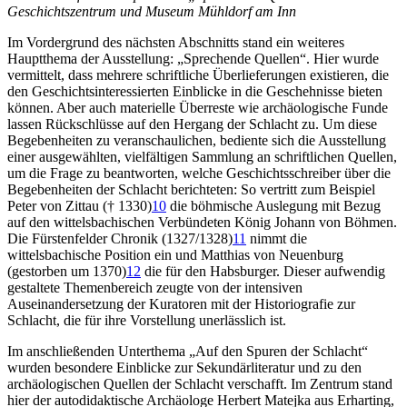
Geschichtszentrum und Museum Mühldorf am Inn
Im Vordergrund des nächsten Abschnitts stand ein weiteres
Hauptthema der Ausstellung: „Sprechende Quellen“. Hier wurde
vermittelt, dass mehrere schriftliche Überlieferungen existieren, die
den Geschichtsinteressierten Einblicke in die Geschehnisse bieten
können. Aber auch materielle Überreste wie archäologische Funde
lassen Rückschlüsse auf den Hergang der Schlacht zu. Um diese
Begebenheiten zu veranschaulichen, bediente sich die Ausstellung
einer ausgewählten, vielfältigen Sammlung an schriftlichen Quellen,
um die Frage zu beantworten, welche Geschichtsschreiber über die
Begebenheiten der Schlacht berichteten: So vertritt zum Beispiel
Peter von Zittau († 1330)
10
die böhmische Auslegung mit Bezug
auf den wittelsbachischen Verbündeten König Johann von Böhmen.
Die Fürstenfelder Chronik (1327/1328)
11
nimmt die
wittelsbachische Position ein und Matthias von Neuenburg
(gestorben um 1370)
12
die für den Habsburger. Dieser aufwendig
gestaltete Themenbereich zeugte von der intensiven
Auseinandersetzung der Kuratoren mit der Historiografie zur
Schlacht, die für ihre Vorstellung unerlässlich ist.
Im anschließenden Unterthema „Auf den Spuren der Schlacht“
wurden besondere Einblicke zur Sekundärliteratur und zu den
archäologischen Quellen der Schlacht verschafft. Im Zentrum stand
hier der autodidaktische Archäologe Herbert Matejka aus Erharting,