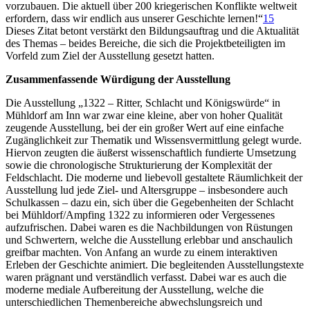
vorzubauen. Die aktuell über 200 kriegerischen Konflikte weltweit
erfordern, dass wir endlich aus unserer Geschichte lernen!“
15
Dieses Zitat betont verstärkt den Bildungsauftrag und die Aktualität
des Themas – beides Bereiche, die sich die Projektbeteiligten im
Vorfeld zum Ziel der Ausstellung gesetzt hatten.
Zusammenfassende Würdigung der Ausstellung
Die Ausstellung „1322 – Ritter, Schlacht und Königswürde“ in
Mühldorf am Inn war zwar eine kleine, aber von hoher Qualität
zeugende Ausstellung, bei der ein großer Wert auf eine einfache
Zugänglichkeit zur Thematik und Wissensvermittlung gelegt wurde.
Hiervon zeugten die äußerst wissenschaftlich fundierte Umsetzung
sowie die chronologische Strukturierung der Komplexität der
Feldschlacht. Die moderne und liebevoll gestaltete Räumlichkeit der
Ausstellung lud jede Ziel- und Altersgruppe – insbesondere auch
Schulkassen – dazu ein, sich über die Gegebenheiten der Schlacht
bei Mühldorf/Ampfing 1322 zu informieren oder Vergessenes
aufzufrischen. Dabei waren es die Nachbildungen von Rüstungen
und Schwertern, welche die Ausstellung erlebbar und anschaulich
greifbar machten. Von Anfang an wurde zu einem interaktiven
Erleben der Geschichte animiert. Die begleitenden Ausstellungstexte
waren prägnant und verständlich verfasst. Dabei war es auch die
moderne mediale Aufbereitung der Ausstellung, welche die
unterschiedlichen Themenbereiche abwechslungsreich und