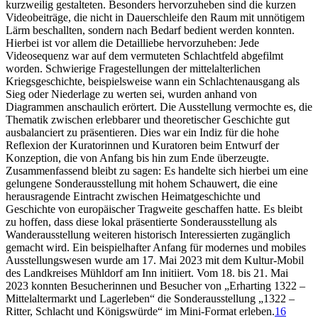
kurzweilig gestalteten. Besonders hervorzuheben sind die kurzen
Videobeiträge, die nicht in Dauerschleife den Raum mit unnötigem
Lärm beschallten, sondern nach Bedarf bedient werden konnten.
Hierbei ist vor allem die Detailliebe hervorzuheben: Jede
Videosequenz war auf dem vermuteten Schlachtfeld abgefilmt
worden. Schwierige Fragestellungen der mittelalterlichen
Kriegsgeschichte, beispielsweise wann ein Schlachtenausgang als
Sieg oder Niederlage zu werten sei, wurden anhand von
Diagrammen anschaulich erörtert. Die Ausstellung vermochte es, die
Thematik zwischen erlebbarer und theoretischer Geschichte gut
ausbalanciert zu präsentieren. Dies war ein Indiz für die hohe
Reflexion der Kuratorinnen und Kuratoren beim Entwurf der
Konzeption, die von Anfang bis hin zum Ende überzeugte.
Zusammenfassend bleibt zu sagen: Es handelte sich hierbei um eine
gelungene Sonderausstellung mit hohem Schauwert, die eine
herausragende Eintracht zwischen Heimatgeschichte und
Geschichte von europäischer Tragweite geschaffen hatte. Es bleibt
zu hoffen, dass diese lokal präsentierte Sonderausstellung als
Wanderausstellung weiteren historisch Interessierten zugänglich
gemacht wird. Ein beispielhafter Anfang für modernes und mobiles
Ausstellungswesen wurde am 17. Mai 2023 mit dem Kultur-Mobil
des Landkreises Mühldorf am Inn initiiert. Vom 18. bis 21. Mai
2023 konnten Besucherinnen und Besucher von „Erharting 1322 –
Mittelaltermarkt und Lagerleben“ die Sonderausstellung „1322 –
Ritter, Schlacht und Königswürde“ im Mini-Format erleben.
16