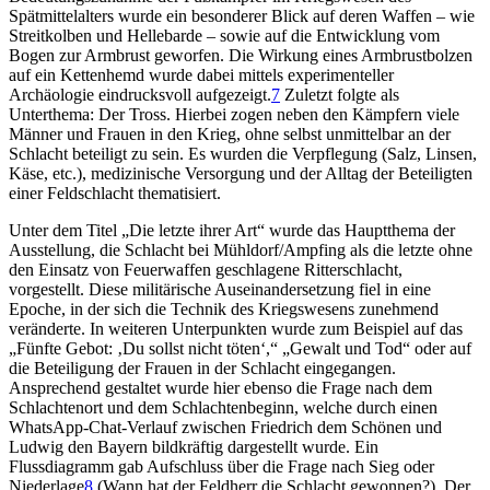
Spätmittelalters wurde ein besonderer Blick auf deren Waffen – wie
Streitkolben und Hellebarde – sowie auf die Entwicklung vom
Bogen zur Armbrust geworfen. Die Wirkung eines Armbrustbolzen
auf ein Kettenhemd wurde dabei mittels experimenteller
Archäologie eindrucksvoll aufgezeigt.
7
Zuletzt folgte als
Unterthema: Der Tross. Hierbei zogen neben den Kämpfern viele
Männer und Frauen in den Krieg, ohne selbst unmittelbar an der
Schlacht beteiligt zu sein. Es wurden die Verpflegung (Salz, Linsen,
Käse, etc.), medizinische Versorgung und der Alltag der Beteiligten
einer Feldschlacht thematisiert.
Unter dem Titel „Die letzte ihrer Art“ wurde das Hauptthema der
Ausstellung, die Schlacht bei Mühldorf/Ampfing als die letzte ohne
den Einsatz von Feuerwaffen geschlagene Ritterschlacht,
vorgestellt. Diese militärische Auseinandersetzung fiel in eine
Epoche, in der sich die Technik des Kriegswesens zunehmend
veränderte. In weiteren Unterpunkten wurde zum Beispiel auf das
„Fünfte Gebot: ‚Du sollst nicht töten‘,“ „Gewalt und Tod“ oder auf
die Beteiligung der Frauen in der Schlacht eingegangen.
Ansprechend gestaltet wurde hier ebenso die Frage nach dem
Schlachtenort und dem Schlachtenbeginn, welche durch einen
WhatsApp-Chat-Verlauf zwischen Friedrich dem Schönen und
Ludwig den Bayern bildkräftig dargestellt wurde. Ein
Flussdiagramm gab Aufschluss über die Frage nach Sieg oder
Niederlage
8
(Wann hat der Feldherr die Schlacht gewonnen?). Der