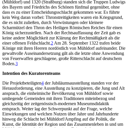
(Mühldorf) und 1320 (Straßburg) standen sich die Truppen Ludwigs
des Bayern und Friedrichs des Schönen fünfmal gegenüber, ohne
dass es zu einer Entscheidungsschlacht gekommen war. Es führte
kein Weg daran vorbei: Thronstreitigkeiten waren ein Kriegsgrund,
die es nicht zuließen, durch Verwüstungen oder kleinere
Scharmützel den Thron des Heiligen Römischen Reiches für einen
König sicherzustellen. Nach der Rechtsauffassung der Zeit gab es
keine andere Möglichkeit zur Klärung der Rechtmäßigkeit als die
einer offenen Feldschlacht.
2
Am 28. September 1322 trafen beide
Könige mit ihren Heeren nordöstlich von Mühldorf aufeinander. Die
gewaltvolle Auseinandersetzung gilt als die letzte ohne Anwendung
von Feuerwaffen geschlagene, große Ritterschlacht auf deutschem
Boden.
3
Intention des Kuratorenteams
Die Projektbeteiligten
4
der Jubiläumsausstellung standen vor der
Herausforderung, eine Ausstellung zu konzipieren, die Jung und Alt
ansprach, die einheimische Bevölkerung von Mühldorf sowie
umliegende Gemeinden mit ihren Traditionen miteinbezog und
gleichzeitig der zeitgenössisch-modernen Museumsdidaktik
entsprach. Weiter lag der Schwerpunkt auf der Frage, welche
Einwirkungen und welchen Nutzen über Jahre und Jahrhunderte
hinweg die Schlacht bei Mühldorf/Ampfing auf die Politik, die
Kunst, die Identität der Region und das Zusammenleben in und um