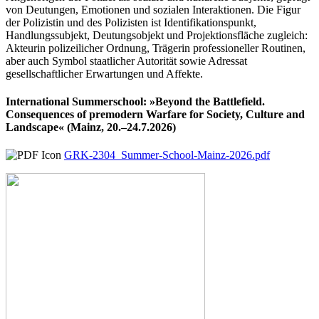
von Deutungen, Emotionen und sozialen Interaktionen. Die Figur
der Polizistin und des Polizisten ist Identifikationspunkt,
Handlungssubjekt, Deutungsobjekt und Projektionsfläche zugleich:
Akteurin polizeilicher Ordnung, Trägerin professioneller Routinen,
aber auch Symbol staatlicher Autorität sowie Adressat
gesellschaftlicher Erwartungen und Affekte.
International Summerschool: »Beyond the Battlefield.
Consequences of premodern Warfare for Society, Culture and
Landscape« (Mainz, 20.–24.7.2026)
GRK-2304_Summer-School-Mainz-2026.pdf