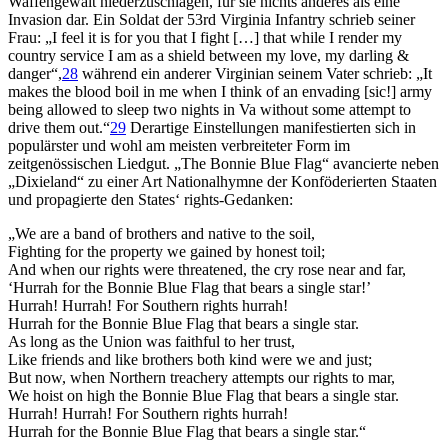
Waffengewalt niederzuschlagen, für sie nichts anderes als eine
Invasion dar. Ein Soldat der 53rd Virginia Infantry schrieb seiner
Frau: „I feel it is for you that I fight […] that while I render my
country service I am as a shield between my love, my darling &
danger“,
28
während ein anderer Virginian seinem Vater schrieb: „It
makes the blood boil in me when I think of an envading [sic!] army
being allowed to sleep two nights in Va without some attempt to
drive them out.“
29
Derartige Einstellungen manifestierten sich in
populärster und wohl am meisten verbreiteter Form im
zeitgenössischen Liedgut. „The Bonnie Blue Flag“ avancierte neben
„Dixieland“ zu einer Art Nationalhymne der Konföderierten Staaten
und propagierte den States‘ rights-Gedanken:
„We are a band of brothers and native to the soil,
Fighting for the property we gained by honest toil;
And when our rights were threatened, the cry rose near and far,
‘Hurrah for the Bonnie Blue Flag that bears a single star!’
Hurrah! Hurrah! For Southern rights hurrah!
Hurrah for the Bonnie Blue Flag that bears a single star.
As long as the Union was faithful to her trust,
Like friends and like brothers both kind were we and just;
But now, when Northern treachery attempts our rights to mar,
We hoist on high the Bonnie Blue Flag that bears a single star.
Hurrah! Hurrah! For Southern rights hurrah!
Hurrah for the Bonnie Blue Flag that bears a single star.“