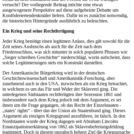
versucht? Der vorliegende Beitrag möchte eine etwas
ausgewogenere Perspektive auf diese aufgeheizte Debatte um
Konföderiertendenkmäler liefern. Dafür ist es zunächst notwendig,
die historischen Hintergründe ausführlich zu beleuchten.
Ein Krieg und seine Rechtfertigung
Jeder Krieg benötigt einen legitimen Anlass, dies gilt sowohl für die
Zeit seines Ausbruchs als auch für die Zeit nach dem
Friedensschluss, was sich mitunter in solch populären Phrasen wie
„Sieger schreiben Geschichte“ niederschlägt, worin aufscheint, dass
solche Legitimierungen stets ein Konstrukt darstellen.
Der Amerikanische Bürgerkrieg wird in der deutschen
Geschichtswissenschaft und Amerikanistik-Forschung, aber
zunehmend auch in den USA, inzwischen als ein Krieg betrachtet,
in welchem es um das Für und Wider der Sklaverei ging. Die
unterlegenen Südstaaten rechtfertigten ihre Sezession 1861 und
insbesondere nach dem Krieg jedoch mit dem Argument, es sei
ihnen um die Frage gegangen, ob das Recht der Einzelstaaten -
„states‘ rights“ - über das der Union als Staatenbund ging. Dieses
Argument als einzigen Kriegsgrund anzuführen, ist falsch. In den
Nordstaaten wurde der Krieg dagegen seit Abraham Lincolns
Emanzipationserklärung von 1862 als Sklavenbefreiungsfeldzug
legitimiert. Doch in diesem moralisch hehren Ziel die Kriegsursache