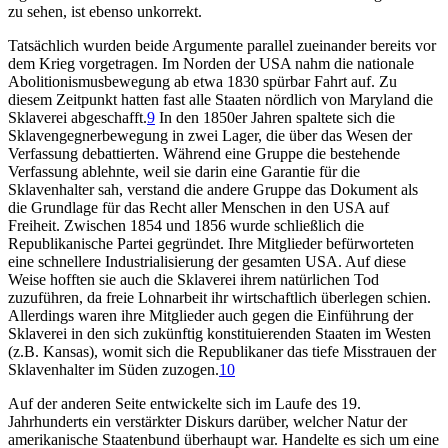
zu sehen, ist ebenso unkorrekt.
Tatsächlich wurden beide Argumente parallel zueinander bereits vor
dem Krieg vorgetragen. Im Norden der USA nahm die nationale
Abolitionismusbewegung ab etwa 1830 spürbar Fahrt auf. Zu
diesem Zeitpunkt hatten fast alle Staaten nördlich von Maryland die
Sklaverei abgeschafft.
9
In den 1850er Jahren spaltete sich die
Sklavengegnerbewegung in zwei Lager, die über das Wesen der
Verfassung debattierten. Während eine Gruppe die bestehende
Verfassung ablehnte, weil sie darin eine Garantie für die
Sklavenhalter sah, verstand die andere Gruppe das Dokument als
die Grundlage für das Recht aller Menschen in den USA auf
Freiheit. Zwischen 1854 und 1856 wurde schließlich die
Republikanische Partei gegründet. Ihre Mitglieder befürworteten
eine schnellere Industrialisierung der gesamten USA. Auf diese
Weise hofften sie auch die Sklaverei ihrem natürlichen Tod
zuzuführen, da freie Lohnarbeit ihr wirtschaftlich überlegen schien.
Allerdings waren ihre Mitglieder auch gegen die Einführung der
Sklaverei in den sich zukünftig konstituierenden Staaten im Westen
(z.B. Kansas), womit sich die Republikaner das tiefe Misstrauen der
Sklavenhalter im Süden zuzogen.
10
Auf der anderen Seite entwickelte sich im Laufe des 19.
Jahrhunderts ein verstärkter Diskurs darüber, welcher Natur der
amerikanische Staatenbund überhaupt war. Handelte es sich um eine