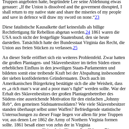
Truppen angeboten hatte, begründete Lee seine Ablehnung etwas
genauer: „If the Union is dissolved and the goverment disrupted, I
shall return to my native state and share the miseries of my people
and save in defence will draw my sword on none.“
23
Diese fatalistische Kausalkette darf keinesfalls als billige
Rechtfertigung für Rebellion abgetan werden.
24
1861 waren die
USA noch nicht der festgefügte Staatenbund, den sie heute
darstellen. Tatsächlich hatte der Bundesstaat Virginia das Recht, die
Union aus freien Stücken zu verlassen.
25
An dieser Stelle eröffnet sich ein weiteres Problemfeld. Zwar hatten
die großen Plantagen- und Sklavenbesitzer im tiefen Süden einen
erheblichen Einfluss in den jeweiligen Staats-Parlamenten und
bildeten somit eine treibende Kraft bei der Abspaltung insbesondere
der sieben konföderierten Gründerstaaten. Doch auch im
Amerikanischen Bürgerkrieg bestätigte sich die alte Weisheit, dass
es „a rich man‘s war and a poor man‘s fight“ werden sollte. War der
Erhalt des Sklavenbesitzes der großen Plantagenbetreiber des
Südens eine ausreichende Motivation für den einfachen „Johnny
Reb“, den gemeinen Südstaatensoldaten? Wie viele Sklavenbesitzer
standen überhaupt selbst unter Waffen? Befriedigende statistische
Untersuchungen zu dieser Frage liegen vor allem für jene Truppen
vor, aus denen Lee 1862 die Army of Northern Virginia formen
sollte. 1861 besaß einer von zehn der in Virginia