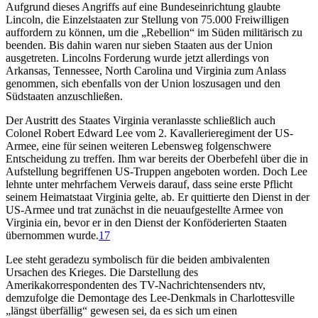
Aufgrund dieses Angriffs auf eine Bundeseinrichtung glaubte
Lincoln, die Einzelstaaten zur Stellung von 75.000 Freiwilligen
auffordern zu können, um die „Rebellion“ im Süden militärisch zu
beenden. Bis dahin waren nur sieben Staaten aus der Union
ausgetreten. Lincolns Forderung wurde jetzt allerdings von
Arkansas, Tennessee, North Carolina und Virginia zum Anlass
genommen, sich ebenfalls von der Union loszusagen und den
Südstaaten anzuschließen.
Der Austritt des Staates Virginia veranlasste schließlich auch
Colonel Robert Edward Lee vom 2. Kavallerieregiment der US-
Armee, eine für seinen weiteren Lebensweg folgenschwere
Entscheidung zu treffen. Ihm war bereits der Oberbefehl über die in
Aufstellung begriffenen US-Truppen angeboten worden. Doch Lee
lehnte unter mehrfachem Verweis darauf, dass seine erste Pflicht
seinem Heimatstaat Virginia gelte, ab. Er quittierte den Dienst in der
US-Armee und trat zunächst in die neuaufgestellte Armee von
Virginia ein, bevor er in den Dienst der Konföderierten Staaten
übernommen wurde.
17
Lee steht geradezu symbolisch für die beiden ambivalenten
Ursachen des Krieges. Die Darstellung des
Amerikakorrespondenten des TV-Nachrichtensenders ntv,
demzufolge die Demontage des Lee-Denkmals in Charlottesville
„längst überfällig“ gewesen sei, da es sich um einen