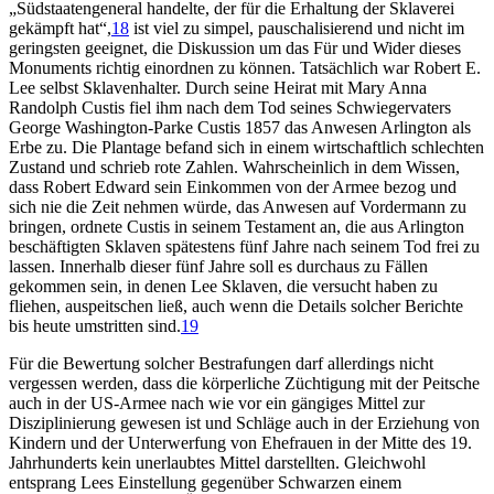
„Südstaatengeneral handelte, der für die Erhaltung der Sklaverei
gekämpft hat“,
18
ist viel zu simpel, pauschalisierend und nicht im
geringsten geeignet, die Diskussion um das Für und Wider dieses
Monuments richtig einordnen zu können. Tatsächlich war Robert E.
Lee selbst Sklavenhalter. Durch seine Heirat mit Mary Anna
Randolph Custis fiel ihm nach dem Tod seines Schwiegervaters
George Washington-Parke Custis 1857 das Anwesen Arlington als
Erbe zu. Die Plantage befand sich in einem wirtschaftlich schlechten
Zustand und schrieb rote Zahlen. Wahrscheinlich in dem Wissen,
dass Robert Edward sein Einkommen von der Armee bezog und
sich nie die Zeit nehmen würde, das Anwesen auf Vordermann zu
bringen, ordnete Custis in seinem Testament an, die aus Arlington
beschäftigten Sklaven spätestens fünf Jahre nach seinem Tod frei zu
lassen. Innerhalb dieser fünf Jahre soll es durchaus zu Fällen
gekommen sein, in denen Lee Sklaven, die versucht haben zu
fliehen, auspeitschen ließ, auch wenn die Details solcher Berichte
bis heute umstritten sind.
19
Für die Bewertung solcher Bestrafungen darf allerdings nicht
vergessen werden, dass die körperliche Züchtigung mit der Peitsche
auch in der US-Armee nach wie vor ein gängiges Mittel zur
Disziplinierung gewesen ist und Schläge auch in der Erziehung von
Kindern und der Unterwerfung von Ehefrauen in der Mitte des 19.
Jahrhunderts kein unerlaubtes Mittel darstellten. Gleichwohl
entsprang Lees Einstellung gegenüber Schwarzen einem