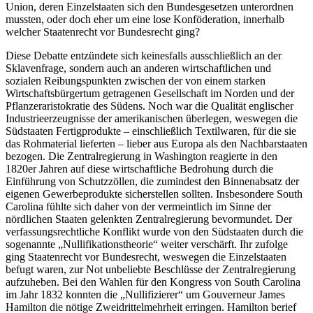
Union, deren Einzelstaaten sich den Bundesgesetzen unterordnen
mussten, oder doch eher um eine lose Konföderation, innerhalb
welcher Staatenrecht vor Bundesrecht ging?
Diese Debatte entzündete sich keinesfalls ausschließlich an der
Sklavenfrage, sondern auch an anderen wirtschaftlichen und
sozialen Reibungspunkten zwischen der von einem starken
Wirtschaftsbürgertum getragenen Gesellschaft im Norden und der
Pflanzeraristokratie des Südens. Noch war die Qualität englischer
Industrieerzeugnisse der amerikanischen überlegen, weswegen die
Südstaaten Fertigprodukte – einschließlich Textilwaren, für die sie
das Rohmaterial lieferten – lieber aus Europa als den Nachbarstaaten
bezogen. Die Zentralregierung in Washington reagierte in den
1820er Jahren auf diese wirtschaftliche Bedrohung durch die
Einführung von Schutzzöllen, die zumindest den Binnenabsatz der
eigenen Gewerbeprodukte sicherstellen sollten. Insbesondere South
Carolina fühlte sich daher von der vermeintlich im Sinne der
nördlichen Staaten gelenkten Zentralregierung bevormundet. Der
verfassungsrechtliche Konflikt wurde von den Südstaaten durch die
sogenannte „Nullifikationstheorie“ weiter verschärft. Ihr zufolge
ging Staatenrecht vor Bundesrecht, weswegen die Einzelstaaten
befugt waren, zur Not unbeliebte Beschlüsse der Zentralregierung
aufzuheben. Bei den Wahlen für den Kongress von South Carolina
im Jahr 1832 konnten die „Nullifizierer“ um Gouverneur James
Hamilton die nötige Zweidrittelmehrheit erringen. Hamilton berief