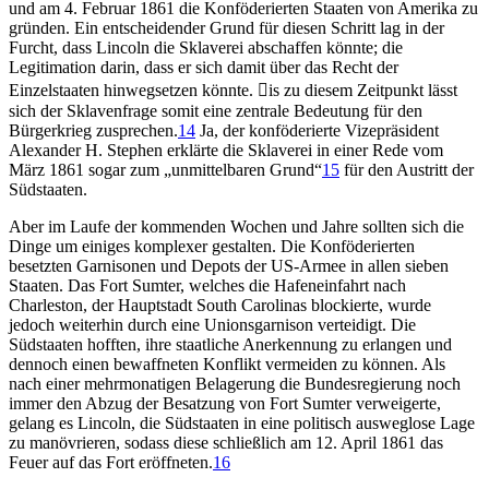
und am 4. Februar 1861 die Konföderierten Staaten von Amerika zu
gründen. Ein entscheidender Grund für diesen Schritt lag in der
Furcht, dass Lincoln die Sklaverei abschaffen könnte; die
Legitimation darin, dass er sich damit über das Recht der
Einzelstaaten hinwegsetzen könnte. is zu diesem Zeitpunkt lässt
sich der Sklavenfrage somit eine zentrale Bedeutung für den
Bürgerkrieg zusprechen.
14
Ja, der konföderierte Vizepräsident
Alexander H. Stephen erklärte die Sklaverei in einer Rede vom
März 1861 sogar zum „unmittelbaren Grund“
15
für den Austritt der
Südstaaten.
Aber im Laufe der kommenden Wochen und Jahre sollten sich die
Dinge um einiges komplexer gestalten. Die Konföderierten
besetzten Garnisonen und Depots der US-Armee in allen sieben
Staaten. Das Fort Sumter, welches die Hafeneinfahrt nach
Charleston, der Hauptstadt South Carolinas blockierte, wurde
jedoch weiterhin durch eine Unionsgarnison verteidigt. Die
Südstaaten hofften, ihre staatliche Anerkennung zu erlangen und
dennoch einen bewaffneten Konflikt vermeiden zu können. Als
nach einer mehrmonatigen Belagerung die Bundesregierung noch
immer den Abzug der Besatzung von Fort Sumter verweigerte,
gelang es Lincoln, die Südstaaten in eine politisch ausweglose Lage
zu manövrieren, sodass diese schließlich am 12. April 1861 das
Feuer auf das Fort eröffneten.
16