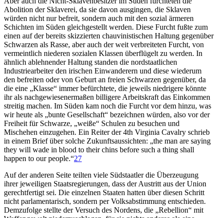
Aber auch die Nicht-Sklavenbesitzer im Süden fürchteten die
Abolition der Sklaverei, da sie davon ausgingen, die Sklaven
würden nicht nur befreit, sondern auch mit den sozial ärmeren
Schichten im Süden gleichgestellt werden. Diese Furcht fußte zum
einen auf der bereits skizzierten chauvinistischen Haltung gegenüber
Schwarzen als Rasse, aber auch der weit verbreiteten Furcht, von
vermeintlich niederen sozialen Klassen überflügelt zu werden. In
ähnlich ablehnender Haltung standen die nordstaatlichen
Industriearbeiter den irischen Einwanderern und diese wiederum
den befreiten oder von Geburt an freien Schwarzen gegenüber, da
die eine „Klasse“ immer befürchtete, die jeweils niedrigere könnte
ihr als nachgewiesenermaßen billigere Arbeitskraft das Einkommen
streitig machen. Im Süden kam noch die Furcht vor dem hinzu, was
wir heute als „bunte Gesellschaft“ bezeichnen würden, also vor der
Freiheit für Schwarze, „weiße“ Schulen zu besuchen und
Mischehen einzugehen. Ein Reiter der 4th Virginia Cavalry schrieb
in einem Brief über solche Zukunftsaussichten: „the man are saying
they will wade in blood to their chins before such a thing shall
happen to our people.“
27
Auf der anderen Seite teilten viele Südstaatler die Überzeugung
ihrer jeweiligen Staatsregierungen, dass der Austritt aus der Union
gerechtfertigt sei. Die einzelnen Staaten hatten über diesen Schritt
nicht parlamentarisch, sondern per Volksabstimmung entschieden.
Demzufolge stellte der Versuch des Nordens, die „Rebellion“ mit