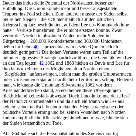
Dauer das industrielle Potential der Nordstaaten besser zur
Entfaltung. Die Union konnte mehr und besser ausgestattete
Truppen ins Feld schicken. Zum anderen musste der Süden selbst
bei seinen Siegen – die sich mehrheitlich auf den östlichen
Kriegsschauplatz beschränkten, auf dem Lee das Kommando inne
hatte – Verluste hinnehmen, die er nicht ersetzen konnte. Zwar
verlor der Norden in absoluten Zahlen mehr Soldaten im
Bürgerkrieg – 260.000 Konföderierte und 360.000 Unionisten
ließen ihr Leben
40
–, prozentual waren seine Quoten jedoch
deutlich geringer.
41
Die hohen Verluste waren zum Teil auf die
mitunter aggressive Strategie zurückzuführen, die Generäle wie Lee
an den Tag legten.
42
1862 und 1863 hielten es Davis und Lee für
durchaus im Bereich des Möglichen, dem Norden einen
„Siegfrieden“ aufzuzwingen, indem man die großen Unionsarmeen,
unter Umständen sogar auf nördlichem Territorium, schlug. Bedenkt
man, wie knapp die Union am Silvestertag 1862 vor dem
Auseinanderbrechen stand, so erscheinen diese Überlegungen
rückblickend keinesfalls abwegig. Doch Lincoln konnte den ,Rest‘
der Nation zusammenhalten und da auch ein Mann wie Lee aus
keinem seiner taktisch beeindruckenden Siege strategische oder
politische Vorteile errang und bei seinen Vorstößen nach Norden
zudem empfindliche Rückschläge hinnehmen musste, blutete sich
der Süden letztendlich zu Tode.
Ab 1864 hatte sich die Personalsituation des Südens derartig