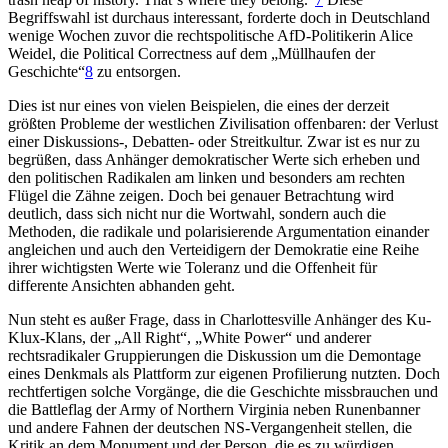
Begriffswahl ist durchaus interessant, forderte doch in Deutschland
wenige Wochen zuvor die rechtspolitische AfD-Politikerin Alice
Weidel, die Political Correctness auf dem „Müllhaufen der
Geschichte“
8
zu entsorgen.
Dies ist nur eines von vielen Beispielen, die eines der derzeit
größten Probleme der westlichen Zivilisation offenbaren: der Verlust
einer Diskussions-, Debatten- oder Streitkultur. Zwar ist es nur zu
begrüßen, dass Anhänger demokratischer Werte sich erheben und
den politischen Radikalen am linken und besonders am rechten
Flügel die Zähne zeigen. Doch bei genauer Betrachtung wird
deutlich, dass sich nicht nur die Wortwahl, sondern auch die
Methoden, die radikale und polarisierende Argumentation einander
angleichen und auch den Verteidigern der Demokratie eine Reihe
ihrer wichtigsten Werte wie Toleranz und die Offenheit für
differente Ansichten abhanden geht.
Nun steht es außer Frage, dass in Charlottesville Anhänger des Ku-
Klux-Klans, der „All Right“, „White Power“ und anderer
rechtsradikaler Gruppierungen die Diskussion um die Demontage
eines Denkmals als Plattform zur eigenen Profilierung nutzten. Doch
rechtfertigen solche Vorgänge, die die Geschichte missbrauchen und
die Battleflag der Army of Northern Virginia neben Runenbanner
und andere Fahnen der deutschen NS-Vergangenheit stellen, die
Kritik an dem Monument und der Person, die es zu würdigen