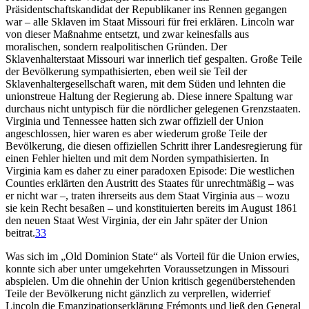
Präsidentschaftskandidat der Republikaner ins Rennen gegangen
war – alle Sklaven im Staat Missouri für frei erklären. Lincoln war
von dieser Maßnahme entsetzt, und zwar keinesfalls aus
moralischen, sondern realpolitischen Gründen. Der
Sklavenhalterstaat Missouri war innerlich tief gespalten. Große Teile
der Bevölkerung sympathisierten, eben weil sie Teil der
Sklavenhaltergesellschaft waren, mit dem Süden und lehnten die
unionstreue Haltung der Regierung ab. Diese innere Spaltung war
durchaus nicht untypisch für die nördlicher gelegenen Grenzstaaten.
Virginia und Tennessee hatten sich zwar offiziell der Union
angeschlossen, hier waren es aber wiederum große Teile der
Bevölkerung, die diesen offiziellen Schritt ihrer Landesregierung für
einen Fehler hielten und mit dem Norden sympathisierten. In
Virginia kam es daher zu einer paradoxen Episode: Die westlichen
Counties erklärten den Austritt des Staates für unrechtmäßig – was
er nicht war –, traten ihrerseits aus dem Staat Virginia aus – wozu
sie kein Recht besaßen – und konstituierten bereits im August 1861
den neuen Staat West Virginia, der ein Jahr später der Union
beitrat.
33
Was sich im „Old Dominion State“ als Vorteil für die Union erwies,
konnte sich aber unter umgekehrten Voraussetzungen in Missouri
abspielen. Um die ohnehin der Union kritisch gegenüberstehenden
Teile der Bevölkerung nicht gänzlich zu verprellen, widerrief
Lincoln die Emanzipationserklärung Frémonts und ließ den General