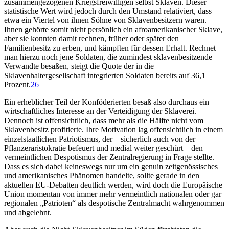
zusammengezogenen Kriegsfreiwilligen selbst Sklaven. Dieser
statistische Wert wird jedoch durch den Umstand relativiert, dass
etwa ein Viertel von ihnen Söhne von Sklavenbesitzern waren.
Ihnen gehörte somit nicht persönlich ein afroamerikanischer Sklave,
aber sie konnten damit rechnen, früher oder später den
Familienbesitz zu erben, und kämpften für dessen Erhalt. Rechnet
man hierzu noch jene Soldaten, die zumindest sklavenbesitzende
Verwandte besaßen, steigt die Quote der in die
Sklavenhaltergesellschaft integrierten Soldaten bereits auf 36,1
Prozent.
26
Ein erheblicher Teil der Konföderierten besaß also durchaus ein
wirtschaftliches Interesse an der Verteidigung der Sklaverei.
Dennoch ist offensichtlich, dass mehr als die Hälfte nicht vom
Sklavenbesitz profitierte. Ihre Motivation lag offensichtlich in einem
einzelstaatlichen Patriotismus, der – sicherlich auch von der
Pflanzeraristokratie befeuert und medial weiter geschürt – den
vermeintlichen Despotismus der Zentralregierung in Frage stellte.
Dass es sich dabei keineswegs nur um ein genuin zeitgenössisches
und amerikanisches Phänomen handelte, sollte gerade in den
aktuellen EU-Debatten deutlich werden, wird doch die Europäische
Union momentan von immer mehr vermeintlich nationalen oder gar
regionalen „Patrioten“ als despotische Zentralmacht wahrgenommen
und abgelehnt.