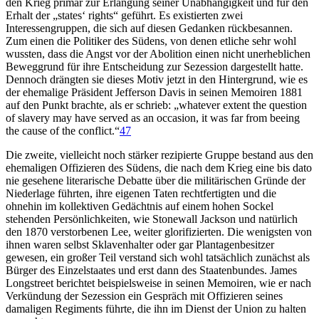
den Krieg primär zur Erlangung seiner Unabhängigkeit und für den
Erhalt der „states‘ rights“ geführt. Es existierten zwei
Interessengruppen, die sich auf diesen Gedanken rückbesannen.
Zum einen die Politiker des Südens, von denen etliche sehr wohl
wussten, dass die Angst vor der Abolition einen nicht unerheblichen
Beweggrund für ihre Entscheidung zur Sezession dargestellt hatte.
Dennoch drängten sie dieses Motiv jetzt in den Hintergrund, wie es
der ehemalige Präsident Jefferson Davis in seinen Memoiren 1881
auf den Punkt brachte, als er schrieb: „whatever extent the question
of slavery may have served as an occasion, it was far from beeing
the cause of the conflict.“
47
Die zweite, vielleicht noch stärker rezipierte Gruppe bestand aus den
ehemaligen Offizieren des Südens, die nach dem Krieg eine bis dato
nie gesehene literarische Debatte über die militärischen Gründe der
Niederlage führten, ihre eigenen Taten rechtfertigten und die
ohnehin im kollektiven Gedächtnis auf einem hohen Sockel
stehenden Persönlichkeiten, wie Stonewall Jackson und natürlich
den 1870 verstorbenen Lee, weiter glorifizierten. Die wenigsten von
ihnen waren selbst Sklavenhalter oder gar Plantagenbesitzer
gewesen, ein großer Teil verstand sich wohl tatsächlich zunächst als
Bürger des Einzelstaates und erst dann des Staatenbundes. James
Longstreet berichtet beispielsweise in seinen Memoiren, wie er nach
Verkündung der Sezession ein Gespräch mit Offizieren seines
damaligen Regiments führte, die ihn im Dienst der Union zu halten