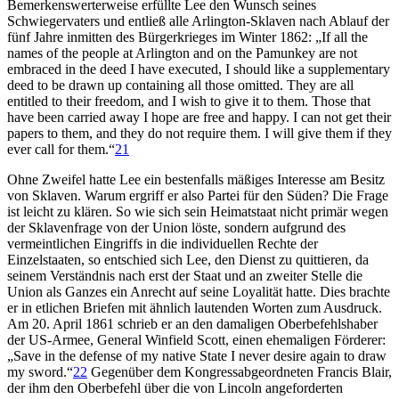
Bemerkenswerterweise erfüllte Lee den Wunsch seines
Schwiegervaters und entließ alle Arlington-Sklaven nach Ablauf der
fünf Jahre inmitten des Bürgerkrieges im Winter 1862: „If all the
names of the people at Arlington and on the Pamunkey are not
embraced in the deed I have executed, I should like a supplementary
deed to be drawn up containing all those omitted. They are all
entitled to their freedom, and I wish to give it to them. Those that
have been carried away I hope are free and happy. I can not get their
papers to them, and they do not require them. I will give them if they
ever call for them.“
21
Ohne Zweifel hatte Lee ein bestenfalls mäßiges Interesse am Besitz
von Sklaven. Warum ergriff er also Partei für den Süden? Die Frage
ist leicht zu klären. So wie sich sein Heimatstaat nicht primär wegen
der Sklavenfrage von der Union löste, sondern aufgrund des
vermeintlichen Eingriffs in die individuellen Rechte der
Einzelstaaten, so entschied sich Lee, den Dienst zu quittieren, da
seinem Verständnis nach erst der Staat und an zweiter Stelle die
Union als Ganzes ein Anrecht auf seine Loyalität hatte. Dies brachte
er in etlichen Briefen mit ähnlich lautenden Worten zum Ausdruck.
Am 20. April 1861 schrieb er an den damaligen Oberbefehlshaber
der US-Armee, General Winfield Scott, einen ehemaligen Förderer:
„Save in the defense of my native State I never desire again to draw
my sword.“
22
Gegenüber dem Kongressabgeordneten Francis Blair,
der ihm den Oberbefehl über die von Lincoln angeforderten