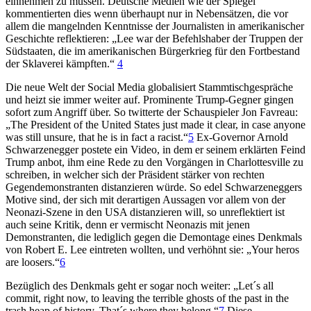
einnehmen zu müssen. Deutsche Medien wie der Spiegel
kommentierten dies wenn überhaupt nur in Nebensätzen, die vor
allem die mangelnden Kenntnisse der Journalisten in amerikanischer
Geschichte reflektieren: „Lee war der Befehlshaber der Truppen der
Südstaaten, die im amerikanischen Bürgerkrieg für den Fortbestand
der Sklaverei kämpften.“
4
Die neue Welt der Social Media globalisiert Stammtischgespräche
und heizt sie immer weiter auf. Prominente Trump-Gegner gingen
sofort zum Angriff über. So twitterte der Schauspieler Jon Favreau:
„The President of the United States just made it clear, in case anyone
was still unsure, that he is in fact a racist.“
5
Ex-Governor Arnold
Schwarzenegger postete ein Video, in dem er seinem erklärten Feind
Trump anbot, ihm eine Rede zu den Vorgängen in Charlottesville zu
schreiben, in welcher sich der Präsident stärker von rechten
Gegendemonstranten distanzieren würde. So edel Schwarzeneggers
Motive sind, der sich mit derartigen Aussagen vor allem von der
Neonazi-Szene in den USA distanzieren will, so unreflektiert ist
auch seine Kritik, denn er vermischt Neonazis mit jenen
Demonstranten, die lediglich gegen die Demontage eines Denkmals
von Robert E. Lee eintreten wollten, und verhöhnt sie: „Your heros
are loosers.“
6
Bezüglich des Denkmals geht er sogar noch weiter: „Let´s all
commit, right now, to leaving the terrible ghosts of the past in the
trash heap of history. That´s where they belong.“
7
Diese