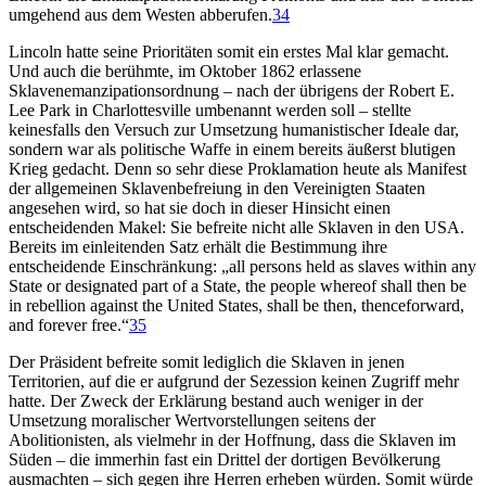
umgehend aus dem Westen abberufen.
34
Lincoln hatte seine Prioritäten somit ein erstes Mal klar gemacht.
Und auch die berühmte, im Oktober 1862 erlassene
Sklavenemanzipationsordnung – nach der übrigens der Robert E.
Lee Park in Charlottesville umbenannt werden soll – stellte
keinesfalls den Versuch zur Umsetzung humanistischer Ideale dar,
sondern war als politische Waffe in einem bereits äußerst blutigen
Krieg gedacht. Denn so sehr diese Proklamation heute als Manifest
der allgemeinen Sklavenbefreiung in den Vereinigten Staaten
angesehen wird, so hat sie doch in dieser Hinsicht einen
entscheidenden Makel: Sie befreite nicht alle Sklaven in den USA.
Bereits im einleitenden Satz erhält die Bestimmung ihre
entscheidende Einschränkung: „all persons held as slaves within any
State or designated part of a State, the people whereof shall then be
in rebellion against the United States, shall be then, thenceforward,
and forever free.“
35
Der Präsident befreite somit lediglich die Sklaven in jenen
Territorien, auf die er aufgrund der Sezession keinen Zugriff mehr
hatte. Der Zweck der Erklärung bestand auch weniger in der
Umsetzung moralischer Wertvorstellungen seitens der
Abolitionisten, als vielmehr in der Hoffnung, dass die Sklaven im
Süden – die immerhin fast ein Drittel der dortigen Bevölkerung
ausmachten – sich gegen ihre Herren erheben würden. Somit würde