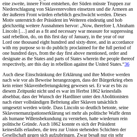
eine zweite, innere Front entstehen, der Süden müsste Truppen zur
Niederschlagung von Sklavenrevolten einsetzen und die Armeen an
der äußeren Front würden erheblich geschwächt werden. Dieses
Motiv unterstrich der Präsident im Weiteren eindeutig und hob
gleichzeitig weitere Ausnahmen hervor: „Now, therefore I, Abraham
Lincoln […] and as a fit and necessary war measure for suppressing
said rebellion, do, on this first day of January, in the year of our
Lord one thousand eight hundred and sixty-three, and in accordance
with my purpose so to do publicly proclaimed for the full period of
one hundred days, from the day first above mentioned, order and
designate as the States and parts of States wherein the people thereof
respectively, are this day in rebellion against the United States.“
36
Auch diese Einschränkung der Erklärung und ihre Motive werden
nach wie vor als Beweise herangezogen, dass der Bürgerkrieg eben
kein reiner Sklavenbefreiungskrieg gewesen sei. Er war es bis zu
diesem Zeitpunkt nicht und es war im Herbst 1862 keinesfalls
absehbar, dass der Wunsch der Hardliner unter den Abolitionisten
nach einer vollständigen Befreiung aller Sklaven tatsächlich
umgesetzt werden würde. Dass Lincoln so deutlich betonte, seine
Sklavenemanzipationserklärung sei mehr als politische Waffe denn
als humane Willensbekundung zu verstehen, hatte wiederum rein
politische Gründe. Auch 1862 konnte es sich der Präsident
keinesfalls erlauben, die treu zur Union stehenden Schichten der
Gesellschaft gegen sich aufzubringen. Zwar besaß nur ein sehr