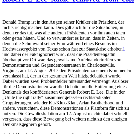
Donald Trump ist in den Augen seiner Kritiker ein Präsident, der
nichts richtig machen kann. Dies gilt auch für die Situationen, in
denen er das tut, was alle anderen Präsidenten vor ihm auch taten
oder getan hätten. Und so verwundert es kaum, dass in Zeiten, in
denen die Schuhwahl seiner Frau während eines Besuchs im
Hochwassergebiet von Texas schon fast zur Staatskrise erhoben
1
und dabei der Fakt ignoriert wird, dass die Präsidentengattin
überhaupt vor Ort war, das gewaltsame Aufeinandertreffen von
Demonstranten und Gegendemonstranten in Charlottesville,
Virginia, am 12. August 2017 den Präsidenten zu einem Kommentar
veranlasst hat, der in der gesamten Welt hitzig debattiert wurde.
Dabei wurden zwei Problemfelder miteinander vermengt. Auslöser
für die Demonstrationen war die Debatte um die Entfernung eines
Denkmals des konföderierten Generals Robert E. Lee. Die in der
„Unite the right rally“ zusammengefassten rechtsradikalen
Gruppierungen, wie der Ku-Klux-Klan, Arian Brotherhood und
andere, versuchten, diese Demonstrationen als Plattform für sich zu
nutzen. Die Gewalteskalation am 12. August machte dabei schnell
vergessen, dass diese Bewegung bei weitem nicht zu den einzigen
Denkmalsgegnern gehört.