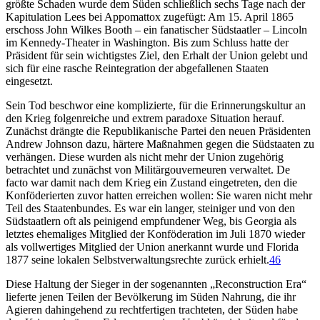
größte Schaden wurde dem Süden schließlich sechs Tage nach der
Kapitulation Lees bei Appomattox zugefügt: Am 15. April 1865
erschoss John Wilkes Booth – ein fanatischer Südstaatler – Lincoln
im Kennedy-Theater in Washington. Bis zum Schluss hatte der
Präsident für sein wichtigstes Ziel, den Erhalt der Union gelebt und
sich für eine rasche Reintegration der abgefallenen Staaten
eingesetzt.
Sein Tod beschwor eine komplizierte, für die Erinnerungskultur an
den Krieg folgenreiche und extrem paradoxe Situation herauf.
Zunächst drängte die Republikanische Partei den neuen Präsidenten
Andrew Johnson dazu, härtere Maßnahmen gegen die Südstaaten zu
verhängen. Diese wurden als nicht mehr der Union zugehörig
betrachtet und zunächst von Militärgouverneuren verwaltet. De
facto war damit nach dem Krieg ein Zustand eingetreten, den die
Konföderierten zuvor hatten erreichen wollen: Sie waren nicht mehr
Teil des Staatenbundes. Es war ein langer, steiniger und von den
Südstaatlern oft als peinigend empfundener Weg, bis Georgia als
letztes ehemaliges Mitglied der Konföderation im Juli 1870 wieder
als vollwertiges Mitglied der Union anerkannt wurde und Florida
1877 seine lokalen Selbstverwaltungsrechte zurück erhielt.
46
Diese Haltung der Sieger in der sogenannten „Reconstruction Era“
lieferte jenen Teilen der Bevölkerung im Süden Nahrung, die ihr
Agieren dahingehend zu rechtfertigen trachteten, der Süden habe