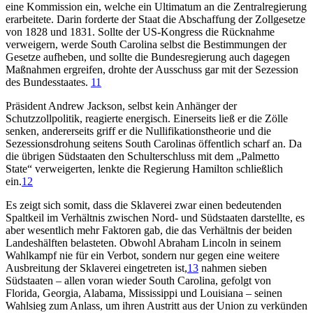
eine Kommission ein, welche ein Ultimatum an die Zentralregierung
erarbeitete. Darin forderte der Staat die Abschaffung der Zollgesetze
von 1828 und 1831. Sollte der US-Kongress die Rücknahme
verweigern, werde South Carolina selbst die Bestimmungen der
Gesetze aufheben, und sollte die Bundesregierung auch dagegen
Maßnahmen ergreifen, drohte der Ausschuss gar mit der Sezession
des Bundesstaates.
11
Präsident Andrew Jackson, selbst kein Anhänger der
Schutzzollpolitik, reagierte energisch. Einerseits ließ er die Zölle
senken, andererseits griff er die Nullifikationstheorie und die
Sezessionsdrohung seitens South Carolinas öffentlich scharf an. Da
die übrigen Südstaaten den Schulterschluss mit dem „Palmetto
State“ verweigerten, lenkte die Regierung Hamilton schließlich
ein.
12
Es zeigt sich somit, dass die Sklaverei zwar einen bedeutenden
Spaltkeil im Verhältnis zwischen Nord- und Südstaaten darstellte, es
aber wesentlich mehr Faktoren gab, die das Verhältnis der beiden
Landeshälften belasteten. Obwohl Abraham Lincoln in seinem
Wahlkampf nie für ein Verbot, sondern nur gegen eine weitere
Ausbreitung der Sklaverei eingetreten ist,
13
nahmen sieben
Südstaaten – allen voran wieder South Carolina, gefolgt von
Florida, Georgia, Alabama, Mississippi und Louisiana – seinen
Wahlsieg zum Anlass, um ihren Austritt aus der Union zu verkünden