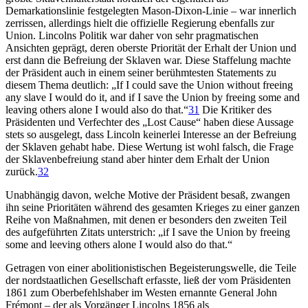
Demarkationslinie festgelegten Mason-Dixon-Linie – war innerlich
zerrissen, allerdings hielt die offizielle Regierung ebenfalls zur
Union. Lincolns Politik war daher von sehr pragmatischen
Ansichten geprägt, deren oberste Priorität der Erhalt der Union und
erst dann die Befreiung der Sklaven war. Diese Staffelung machte
der Präsident auch in einem seiner berühmtesten Statements zu
diesem Thema deutlich: „If I could save the Union without freeing
any slave I would do it, and if I save the Union by freeing some and
leaving others alone I would also do that.“
31
Die Kritiker des
Präsidenten und Verfechter des „Lost Cause“ haben diese Aussage
stets so ausgelegt, dass Lincoln keinerlei Interesse an der Befreiung
der Sklaven gehabt habe. Diese Wertung ist wohl falsch, die Frage
der Sklavenbefreiung stand aber hinter dem Erhalt der Union
zurück.
32
Unabhängig davon, welche Motive der Präsident besaß, zwangen
ihn seine Prioritäten während des gesamten Krieges zu einer ganzen
Reihe von Maßnahmen, mit denen er besonders den zweiten Teil
des aufgeführten Zitats unterstrich: „if I save the Union by freeing
some and leeving others alone I would also do that.“
Getragen von einer abolitionistischen Begeisterungswelle, die Teile
der nordstaatlichen Gesellschaft erfasste, ließ der vom Präsidenten
1861 zum Oberbefehlshaber im Westen ernannte General John
Frémont – der als Vorgänger Lincolns 1856 als