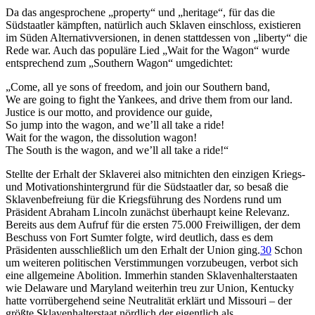
Da das angesprochene „property“ und „heritage“, für das die
Südstaatler kämpften, natürlich auch Sklaven einschloss, existieren
im Süden Alternativversionen, in denen stattdessen von „liberty“ die
Rede war. Auch das populäre Lied „Wait for the Wagon“ wurde
entsprechend zum „Southern Wagon“ umgedichtet:
„Come, all ye sons of freedom, and join our Southern band,
We are going to fight the Yankees, and drive them from our land.
Justice is our motto, and providence our guide,
So jump into the wagon, and we’ll all take a ride!
Wait for the wagon, the dissolution wagon!
The South is the wagon, and we’ll all take a ride!“
Stellte der Erhalt der Sklaverei also mitnichten den einzigen Kriegs-
und Motivationshintergrund für die Südstaatler dar, so besaß die
Sklavenbefreiung für die Kriegsführung des Nordens rund um
Präsident Abraham Lincoln zunächst überhaupt keine Relevanz.
Bereits aus dem Aufruf für die ersten 75.000 Freiwilligen, der dem
Beschuss von Fort Sumter folgte, wird deutlich, dass es dem
Präsidenten ausschließlich um den Erhalt der Union ging.
30
Schon
um weiteren politischen Verstimmungen vorzubeugen, verbot sich
eine allgemeine Abolition. Immerhin standen Sklavenhalterstaaten
wie Delaware und Maryland weiterhin treu zur Union, Kentucky
hatte vorrübergehend seine Neutralität erklärt und Missouri – der
größte Sklavenhalterstaat nördlich der eigentlich als