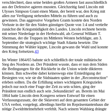
verschlechtert, dass seine beiden großen Armeen fast ausschließlich
aus der Defensive agieren mussten. Gleichzeitig fand Lincoln mit
Ulysses Simpson Grant einen Mann, der bereit war, den Krieg mit
allen zur Verfügung stehenden Mitteln zu führen und auch zu
gewinnen. Das aggressive Vorgehen Grants kostete den Norden
Verluste in der für den Süden günstigen Quote von 1:4 und vertiefte
zunächst die Kriegsmüdigkeit des Landes. Lincoln rechnete bereits
mit seiner Niederlage in der Herbstwahl, als General William T.
Sherman, der die Truppen im Mittleren Westen befehligte, am 3.
September die strategisch wichtige Stadt Atlanta besetzte. Die
Stimmung der Wähler kippte, Lincoln gewann die Wahl und konnte
den Krieg fortsetzen.
43
Im Winter 1864/65 bahnte sich schließlich der totale militärische
Sieg des Nordens an. Der Präsident wusste, dass er nun dem Süden
die Bedingungen für die Rückkehr in die Union würde diktieren
können. Ihm schwebte dabei keineswegs eine Erniedrigung der
Besiegten vor, wie sie die Südstaaten später in der „Reconstruction“
erleben sollten. Da die Erfüllung seines wichtigsten Kriegszieles
jedoch nur noch eine Frage der Zeit zu sein schien, ging der
Präsident nun endlich auch sein ,Sekundärziel‘ an. Bereits im Mai
1864 hatte Lincoln dem Kongress seinen Entwurf für einen
Verfassungszusatz, der die Sklaverei auf dem gesamten Gebiet der
USA verbot, vorgelegt, allerdings hierfür im Repräsentantenhaus die
nötige Zweidrittelmehrheit verfehlt. Nach seinem Wahlsieg drängte