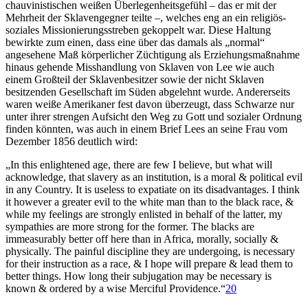
chauvinistischen weißen Überlegenheitsgefühl – das er mit der
Mehrheit der Sklavengegner teilte –, welches eng an ein religiös-
soziales Missionierungsstreben gekoppelt war. Diese Haltung
bewirkte zum einen, dass eine über das damals als „normal“
angesehene Maß körperlicher Züchtigung als Erziehungsmaßnahme
hinaus gehende Misshandlung von Sklaven von Lee wie auch
einem Großteil der Sklavenbesitzer sowie der nicht Sklaven
besitzenden Gesellschaft im Süden abgelehnt wurde. Andererseits
waren weiße Amerikaner fest davon überzeugt, dass Schwarze nur
unter ihrer strengen Aufsicht den Weg zu Gott und sozialer Ordnung
finden könnten, was auch in einem Brief Lees an seine Frau vom
Dezember 1856 deutlich wird:
„In this enlightened age, there are few I believe, but what will
acknowledge, that slavery as an institution, is a moral & political evil
in any Country. It is useless to expatiate on its disadvantages. I think
it however a greater evil to the white man than to the black race, &
while my feelings are strongly enlisted in behalf of the latter, my
sympathies are more strong for the former. The blacks are
immeasurably better off here than in Africa, morally, socially &
physically. The painful discipline they are undergoing, is necessary
for their instruction as a race, & I hope will prepare & lead them to
better things. How long their subjugation may be necessary is
known & ordered by a wise Merciful Providence.“
20