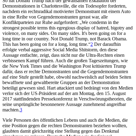
So hat Donald Trump nach der gewaltsamen Eskalation der
Demonstrationen in Charlottesville, die ein Todesopfer forderten,
nachdem ein rechtsradikal motivierter Demonstrant mit einem Auto
in eine Reihe von Gegendemonstranten gerast war, alle
Konfliktparteien zur Ruhe aufgefordert: „We condemn in the
strongest possible terms this egregious display of hatred, bigotry and
violence, on many sides. On many sides. It's been going on for a
long time in our country. Not Donald Trump, not Barack Obama.
This has been going on for a long, long time.“
2
Der daraufhin
erfolgte verbal aggressive Social Media Shitstorm, den diese
Aussage entfachte, zeigt, dass nicht nur die Ultra-Rechten einen
verbissenen Kampf führen. Auch die großen Tageszeitungen, wie
die New York Times und die Washington Post kritisierten Trump
dafür, dass er rechte Demonstranten und die Gegendemonstranten
auf eine Stufe gestellt habe, obwohl nachweislich auf beiden Seiten
bewaffnete und gewaltbereite Gruppen an der Demonstration
beteiligt gewesen sind. Hart attackiert und bedrängt von den Medien
verlor sich der US-Präsident auf der am Montag, den 15. August
2017 stattfindenden Pressekonferenz in Verschwörungstheorien, die
seine ursprüngliche besonnenere Aussage zunehmend angreifbar
machten.
3
Viele Personen des öffentlichen Lebens und auch die Medien, die
eine Position gegen die rechten Demonstranten beziehen wollten,
glaubten damit gleichzeitig eine Stellung gegen das Denkmal