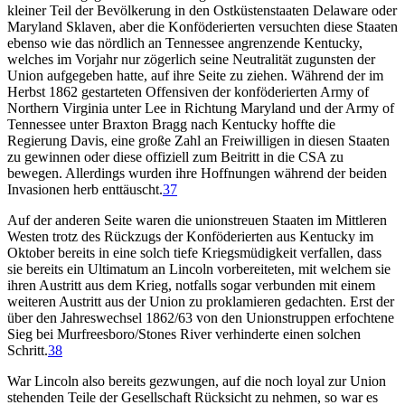
kleiner Teil der Bevölkerung in den Ostküstenstaaten Delaware oder
Maryland Sklaven, aber die Konföderierten versuchten diese Staaten
ebenso wie das nördlich an Tennessee angrenzende Kentucky,
welches im Vorjahr nur zögerlich seine Neutralität zugunsten der
Union aufgegeben hatte, auf ihre Seite zu ziehen. Während der im
Herbst 1862 gestarteten Offensiven der konföderierten Army of
Northern Virginia unter Lee in Richtung Maryland und der Army of
Tennessee unter Braxton Bragg nach Kentucky hoffte die
Regierung Davis, eine große Zahl an Freiwilligen in diesen Staaten
zu gewinnen oder diese offiziell zum Beitritt in die CSA zu
bewegen. Allerdings wurden ihre Hoffnungen während der beiden
Invasionen herb enttäuscht.
37
Auf der anderen Seite waren die unionstreuen Staaten im Mittleren
Westen trotz des Rückzugs der Konföderierten aus Kentucky im
Oktober bereits in eine solch tiefe Kriegsmüdigkeit verfallen, dass
sie bereits ein Ultimatum an Lincoln vorbereiteten, mit welchem sie
ihren Austritt aus dem Krieg, notfalls sogar verbunden mit einem
weiteren Austritt aus der Union zu proklamieren gedachten. Erst der
über den Jahreswechsel 1862/63 von den Unionstruppen erfochtene
Sieg bei Murfreesboro/Stones River verhinderte einen solchen
Schritt.
38
War Lincoln also bereits gezwungen, auf die noch loyal zur Union
stehenden Teile der Gesellschaft Rücksicht zu nehmen, so war es