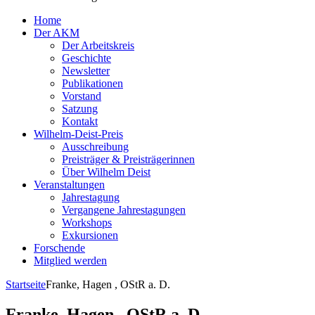
Home
Der AKM
Der Arbeitskreis
Geschichte
Newsletter
Publikationen
Vorstand
Satzung
Kontakt
Wilhelm-Deist-Preis
Ausschreibung
Preisträger & Preisträgerinnen
Über Wilhelm Deist
Veranstaltungen
Jahrestagung
Vergangene Jahrestagungen
Workshops
Exkursionen
Forschende
Mitglied werden
Startseite
Franke, Hagen , OStR a. D.
Franke, Hagen , OStR a. D.