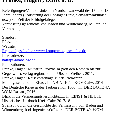
Befestigungen/Verteid.Linien im Nordschwarzwald des 17. und 18.
Jahrhunderts (Fortsetzung der Eppinger Linie, Schwarzwaldlinien
usw.) zur Zeit der Erbfolgekriege;
Vermessungsgeschichte von Baden und Württemberg, Militär und
Vermessung.
Standort:
Pforzheim
Website:
Regionalgeschichte : www.kompetenz-geschichte.de
Emailadresse:
hafrapf@kabelbw.de
Publikationen:
Franke, Hagen: Militär in Pforzheim (von den Römern bis zur
Gegenwart). verlag regionalkultur Ubstadt-Weiher , 2011.
Franke, Hagen: Reisevorschläge zur deutsch-franz.
Militärgeschichte im Elsass. In: NB Nr.165, . KGV Calw, 2014
Der Deutsche Krieg in der Tauberregion 1866 . In: DER BOTE 47,
WGM Rastatt , 2016
Blick in die Vermessungsgeschichte....., In: EINST & HEUTE -
Historisches Jahrbuch Kreis Calw 2017/18
Streifzug durch die Geschichte der Vermessung von Baden und
Württemberg, bad. Ingenieur-Offiziere. DER BOTE 49, WGM