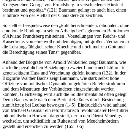
Kriegserleben Georgs von Frundsberg in verschiedener Hinsicht
bestimmt und geprägt.“ (121) Baumann gelingt es auch hier, einen
Eindruck von der Vielfalt der Charaktere zu zeichnen.
So stellt er beispielsweise den „kühl berechnenden, rationalen, ohne
emotionale Bindung an seinen Arbeitgeber“ agierenden Bartolomeo
d`Alviano Frundsberg mit seinen „Vorstellungen von Reichs- und
Kaisertreue, von ehrenvoll und demütigen, mit großen, Vertrauen in
die Leistungsfähigkeit seiner Knechte und noch mehr in Gott und
die Berechtigung seines Tuns“ gegenüber.
Anhand der Biografie von Arnold Winkelried zeigt Baumann, wie
auch die persönlichen Beziehungen zweier Landsknechtsführer in
gegenseitigem Hass und Verachtung gipfeln konnten (132). In der
Biografie Walther Bachs zeigt Baumann, wie stark selbst hohe
Offiziere von politischer Dynamik, ungeklärten Befehlsstrukturen
und dem Misstrauen der Verbündeten eingeschränkt werden
konnten. Gleichzeitig wird auch die Söldnermentalität offen gelegt.
Denn Bach wurde nach dem Bericht Reißners durch Bestechung
zum Abzug bei Leubas bewogen (145). Eindrücklich wird anhand
von Michael Gaismair ein reformatorisch-revolutionärer Heerführer
mit politischem Horizont dargestellt, der in den Dienst Venedigs
wechselte, um schließlich im Ruhestand von Meuchelmördern
gestellt und erstochen zu werden (165-166).