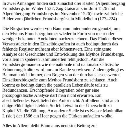
In zwei Anhängen finden sich zunächst drei Karten (Alpenübergang
Frundsbergs im Winter 1522; Zug Gaismairs im Juni 1526 und
Alpenübergang Frundsbergs im November 1526) sowie zahlreiche
Bilder vom jährlichen Frundsbergfest in Mindelheim (177–224).
Die Biografien werden von Baumann unter anderem genutzt, um
den Mythos Frundsberg immer wieder in Form von mehr oder
weniger bekannten Anekdoten nachzuzeichnen. Das Finden dieser
Versatzstücke in den Einzelbiografien ist auch bedingt durch das
fehlende Register mühsam aber lohnenswert. Eine stringente
Analyse der Geschichte und Entwicklung des Mythos Frundsbergs,
vor allem in späteren Jahrhunderten fehlt jedoch. Auf die
Frundsbergromane sowie die nationale und nationalsozialistische
Erinnerungskultur wird nur am Rande verwiesen. Zudem gelingt es
Baumann nicht immer, den Bogen von der durchaus lesenswerten
Einzelkurzbiografie zum Mythos Frundsberg zu schlagen. Auch
kommt es bedingt durch die parallelen Lebensläufe teils zu
Redundanzen. Erschöpfende Biografien oder gar eine
prosopografische Analyse darf man nicht erwarten. Ein
abschließendes Fazit liefert der Autor nicht. Auffallend sind auch
einige Flüchtigkeitsfehler. So fehlt etwa in der Überschrift zu
Kapitel VI. die Zählung. An anderer Stelle ist es Kaiser Maximilian
I. (sic!) der 1566 ein Heer gegen die Türken aufstellen wollte.
Alles in Allem bleibt Baumanns neuester Beitrag zur