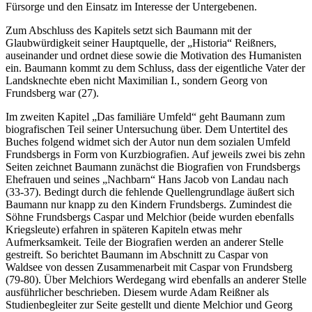
Fürsorge und den Einsatz im Interesse der Untergebenen.
Zum Abschluss des Kapitels setzt sich Baumann mit der
Glaubwürdigkeit seiner Hauptquelle, der „Historia“ Reißners,
auseinander und ordnet diese sowie die Motivation des Humanisten
ein. Baumann kommt zu dem Schluss, dass der eigentliche Vater der
Landsknechte eben nicht Maximilian I., sondern Georg von
Frundsberg war (27).
Im zweiten Kapitel „Das familiäre Umfeld“ geht Baumann zum
biografischen Teil seiner Untersuchung über. Dem Untertitel des
Buches folgend widmet sich der Autor nun dem sozialen Umfeld
Frundsbergs in Form von Kurzbiografien. Auf jeweils zwei bis zehn
Seiten zeichnet Baumann zunächst die Biografien von Frundsbergs
Ehefrauen und seines „Nachbarn“ Hans Jacob von Landau nach
(33-37). Bedingt durch die fehlende Quellengrundlage äußert sich
Baumann nur knapp zu den Kindern Frundsbergs. Zumindest die
Söhne Frundsbergs Caspar und Melchior (beide wurden ebenfalls
Kriegsleute) erfahren in späteren Kapiteln etwas mehr
Aufmerksamkeit. Teile der Biografien werden an anderer Stelle
gestreift. So berichtet Baumann im Abschnitt zu Caspar von
Waldsee von dessen Zusammenarbeit mit Caspar von Frundsberg
(79-80). Über Melchiors Werdegang wird ebenfalls an anderer Stelle
ausführlicher beschrieben. Diesem wurde Adam Reißner als
Studienbegleiter zur Seite gestellt und diente Melchior und Georg