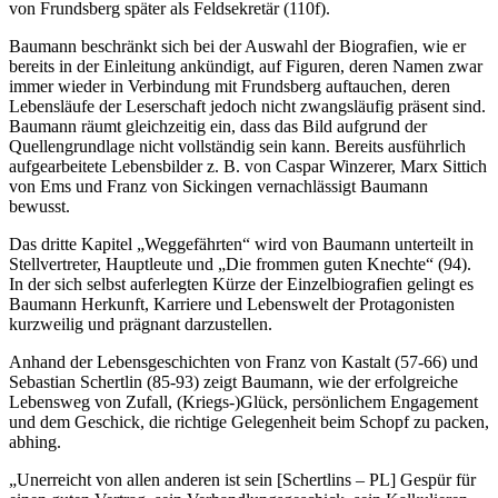
von Frundsberg später als Feldsekretär (110f).
Baumann beschränkt sich bei der Auswahl der Biografien, wie er
bereits in der Einleitung ankündigt, auf Figuren, deren Namen zwar
immer wieder in Verbindung mit Frundsberg auftauchen, deren
Lebensläufe der Leserschaft jedoch nicht zwangsläufig präsent sind.
Baumann räumt gleichzeitig ein, dass das Bild aufgrund der
Quellengrundlage nicht vollständig sein kann. Bereits ausführlich
aufgearbeitete Lebensbilder z. B. von Caspar Winzerer, Marx Sittich
von Ems und Franz von Sickingen vernachlässigt Baumann
bewusst.
Das dritte Kapitel „Weggefährten“ wird von Baumann unterteilt in
Stellvertreter, Hauptleute und „Die frommen guten Knechte“ (94).
In der sich selbst auferlegten Kürze der Einzelbiografien gelingt es
Baumann Herkunft, Karriere und Lebenswelt der Protagonisten
kurzweilig und prägnant darzustellen.
Anhand der Lebensgeschichten von Franz von Kastalt (57-66) und
Sebastian Schertlin (85-93) zeigt Baumann, wie der erfolgreiche
Lebensweg von Zufall, (Kriegs-)Glück, persönlichem Engagement
und dem Geschick, die richtige Gelegenheit beim Schopf zu packen,
abhing.
„Unerreicht von allen anderen ist sein [Schertlins – PL] Gespür für