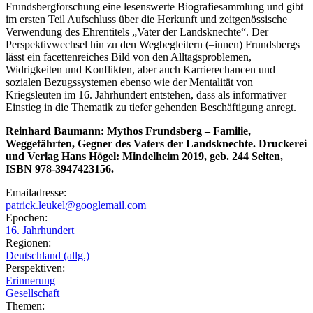
Frundsbergforschung eine lesenswerte Biografiesammlung und gibt
im ersten Teil Aufschluss über die Herkunft und zeitgenössische
Verwendung des Ehrentitels „Vater der Landsknechte“. Der
Perspektivwechsel hin zu den Wegbegleitern (–innen) Frundsbergs
lässt ein facettenreiches Bild von den Alltagsproblemen,
Widrigkeiten und Konflikten, aber auch Karrierechancen und
sozialen Bezugssystemen ebenso wie der Mentalität von
Kriegsleuten im 16. Jahrhundert entstehen, dass als informativer
Einstieg in die Thematik zu tiefer gehenden Beschäftigung anregt.
Reinhard Baumann: Mythos Frundsberg – Familie,
Weggefährten, Gegner des Vaters der Landsknechte. Druckerei
und Verlag Hans Högel: Mindelheim 2019, geb. 244 Seiten,
ISBN 978-3947423156.
Emailadresse:
patrick.leukel@googlemail.com
Epochen:
16. Jahrhundert
Regionen:
Deutschland (allg.)
Perspektiven:
Erinnerung
Gesellschaft
Themen: