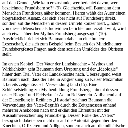
auf den Grund. „Wie kam er zustande, wer berichtet davon, wer
bezeichnete Frundsberg so?“ (9). Gleichzeitig will Baumann dem
Menschen Frundsberg näher kommen. Hierzu wählt der Autor einen
biografischen Ansatz, der sich aber nicht auf Frundsberg direkt,
sondern auf die Menschen in dessen Umfeld konzentriert. „Indem
von diesen Menschen als Individuen berichtet und erzählt wird, wird
auch etwas über den Mythos Frundsberg ausgesagt.“ (10).
Ausdrücklich richtet sich Baumann dabei an eine breitere
Leserschaft, die sich zum Beispiel beim Besuch des Mindelheimer
Frundsbergfestes Fragen nach dem sozialen Umfeldes des Obristen
stellt.
Im ersten Kapitel „Der Vater der Landsknechte – Mythos und
Wirklichkeit“ geht Baumann dem Ursprung und der „Ideologie“
hinter dem Titel Vater der Landsknechte nach. Überzeugend weist
Baumann nach, dass der Titel in Abgrenzung zu Kaiser Maximilian
I. bereits zeitgenössisch Verwendung fand (15). Eine
Schlüsselstellung zur Mythenbildung Frundsbergs nimmt dessen
erster Biograf und Feldsekretär Adam Reißner ein. Aufbauend auf
der Darstellung in Reißners „Historia“ zeichnet Baumann die
Verwendung des Vater-Begriffs durch die Zeitgenossen anhand
mehrerer Anekdoten nach und erklärt den Ehrentitel mit der
Ausnahmeerscheinung Frundsberg. Dessen Rolle des „Vaters“
bezog sich dabei eben nicht nur auf die Autorität gegenüber den
Knechten, Offizieren und Adligen, sondern auch auf die militärische