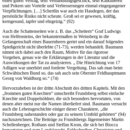
einen guten Vertrag, sein Verhandlungsgeschick, sein Kalkulieren
und Pokern um Vorteile und Verbesserungen einmal eingegangener
Verpflichtungen. […] Schertlin war auch ein Haudegen, der das
persönliche Risiko nicht scheute. Groß sei er gewesen, kräftig,
kerngesund, tapfer und ehrgeizig.“ (92)
Auch die Schattenseiten wie z. B. das „Scheitern“ Graf Ludwigs
von Helfensteins, der bekanntermaßen in Weinsberg in die
Gefangenschaft eines Bauernheers geriet und ein darauf folgendes
Spießgericht nicht überlebte (71-73), werden behandelt. Baumann
nimmt sich dabei auch den Raum, Motive für das rigorose
Vorgehen, genau wie die Erklärungen in der Literatur und die
Auswirkungen der Tat zu analysieren. „ Die Hinrichtung von 17
Adligen war unerhört und forderte Vergeltung. Das sah man beim
Schwäbischen Bund so, das sah auch sein Oberster Feldhauptmann
Georg von Waldburg so.“ (74)
Hervorzuheben ist der dritte Abschnitt des dritten Kapitels. Mit den
„frommen guten Knechten“ umschreibt Frundsberg selbst einfache
Knechte und Doppelsöldner, die sich besonders hervortaten, von
denen aber meist nur die Namen überliefert sind. Baumann versucht
auch die Lebensgeschichte einiger dieser Charaktere, „die
Frundsberg nahestanden oder gar zu seinem Umfeld gehörten“ (94)
nachzuzeichnen. Die Beiträge zu Frundsbergs Jägermeister Martin
Schellenberger, Rothans und Steffan Krom, die sich bei Biocca
hervortaten und zum Landsknecht, Feldschreiber, Chronisten und