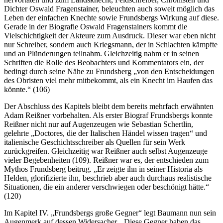
Dichter Oswald Fragenstainer, beleuchten auch soweit möglich das
Leben der einfachen Knechte sowie Frundsbergs Wirkung auf diese.
Gerade in der Biografie Oswald Fragenstainers kommt die
Vielschichtigkeit der Akteure zum Ausdruck. Dieser war eben nicht
nur Schreiber, sondern auch Kriegsmann, der in Schlachten kämpfte
und an Plünderungen teilnahm. Gleichzeitig nahm er in seinen
Schriften die Rolle des Beobachters und Kommentators ein, der
bedingt durch seine Nähe zu Frundsberg „von den Entscheidungen
des Obristen viel mehr mitbekommt, als ein Knecht im Haufen das
könnte.“ (106)
Der Abschluss des Kapitels bleibt dem bereits mehrfach erwähnten
Adam Reißner vorbehalten. Als erster Biograf Frundsbergs konnte
Reißner nicht nur auf Augenzeugen wie Sebastian Schertlin,
gelehrte „Doctores, die der Italischen Händel wissen tragen“ und
italienische Geschichtsschreiber als Quellen für sein Werk
zurückgreifen. Gleichzeitig war Reißner auch selbst Augenzeuge
vieler Begebenheiten (109). Reißner war es, der entschieden zum
Mythos Frundsberg beitrug. „Er zeigte ihn in seiner Historia als
Helden, glorifizierte ihn, beschrieb aber auch durchaus realistische
Situationen, die ein anderer verschwiegen oder beschönigt hätte.“
(120)
Im Kapitel IV. „Frundsbergs große Gegner“ legt Baumann nun sein
Augenmerk auf dessen Widersacher. „Diese Gegner haben das