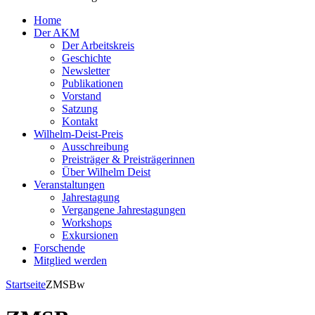
Home
Der AKM
Der Arbeitskreis
Geschichte
Newsletter
Publikationen
Vorstand
Satzung
Kontakt
Wilhelm-Deist-Preis
Ausschreibung
Preisträger & Preisträgerinnen
Über Wilhelm Deist
Veranstaltungen
Jahrestagung
Vergangene Jahrestagungen
Workshops
Exkursionen
Forschende
Mitglied werden
Startseite
ZMSBw