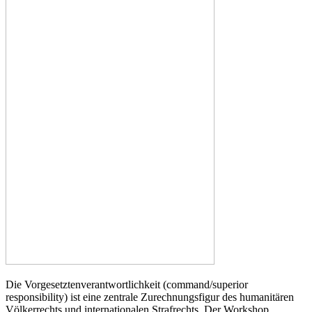
Die Vorgesetztenverantwortlichkeit (command/superior
responsibility) ist eine zentrale Zurechnungsfigur des humanitären
Völkerrechts und internationalen Strafrechts. Der Workshop