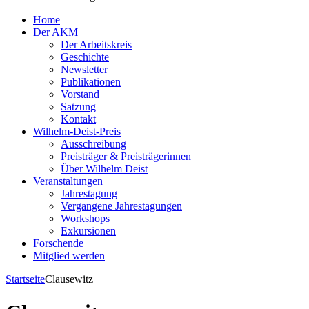
Home
Der AKM
Der Arbeitskreis
Geschichte
Newsletter
Publikationen
Vorstand
Satzung
Kontakt
Wilhelm-Deist-Preis
Ausschreibung
Preisträger & Preisträgerinnen
Über Wilhelm Deist
Veranstaltungen
Jahrestagung
Vergangene Jahrestagungen
Workshops
Exkursionen
Forschende
Mitglied werden
Startseite
Clausewitz