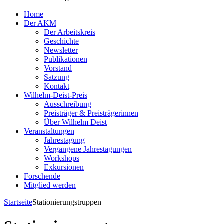
Home
Der AKM
Der Arbeitskreis
Geschichte
Newsletter
Publikationen
Vorstand
Satzung
Kontakt
Wilhelm-Deist-Preis
Ausschreibung
Preisträger & Preisträgerinnen
Über Wilhelm Deist
Veranstaltungen
Jahrestagung
Vergangene Jahrestagungen
Workshops
Exkursionen
Forschende
Mitglied werden
Startseite
Stationierungstruppen