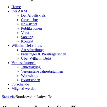
Home
Der AKM
Der Arbeitskreis
Geschichte
Newsletter
Publikationen
Vorstand
Satzung
Kontakt
Wilhelm-Deist-Preis
Ausschreibung
Preisträger & Preisträgerinnen
Über Wilhelm Deist
Veranstaltungen
Jahrestagung
Vergangene Jahrestagungen
Workshops
Exkursionen
Forschende
Mitglied werden
Startseite
Bundeswehr; Luftwaffe