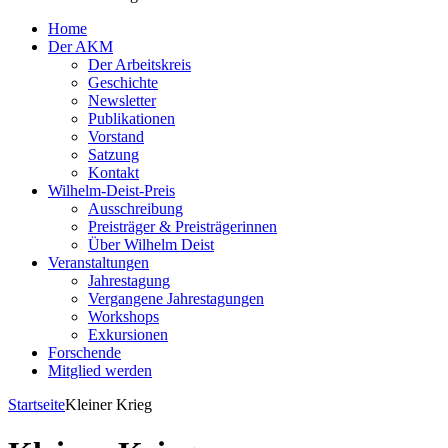
Home
Der AKM
Der Arbeitskreis
Geschichte
Newsletter
Publikationen
Vorstand
Satzung
Kontakt
Wilhelm-Deist-Preis
Ausschreibung
Preisträger & Preisträgerinnen
Über Wilhelm Deist
Veranstaltungen
Jahrestagung
Vergangene Jahrestagungen
Workshops
Exkursionen
Forschende
Mitglied werden
Startseite
Kleiner Krieg