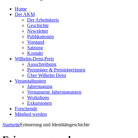
Home
Der AKM
Der Arbeitskreis
Geschichte
Newsletter
Publikationen
Vorstand
Satzung
Kontakt
Wilhelm-Deist-Preis
Ausschreibung
Preisträger & Preisträgerinnen
Über Wilhelm Deist
Veranstaltungen
Jahrestagung
Vergangene Jahrestagungen
Workshops
Exkursionen
Forschende
Mitglied werden
Startseite
Erinnerung und Identitätsgeschichte