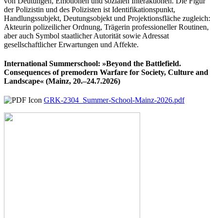
von Deutungen, Emotionen und sozialen Interaktionen. Die Figur
der Polizistin und des Polizisten ist Identifikationspunkt,
Handlungssubjekt, Deutungsobjekt und Projektionsfläche zugleich:
Akteurin polizeilicher Ordnung, Trägerin professioneller Routinen,
aber auch Symbol staatlicher Autorität sowie Adressat
gesellschaftlicher Erwartungen und Affekte.
International Summerschool: »Beyond the Battlefield.
Consequences of premodern Warfare for Society, Culture and
Landscape« (Mainz, 20.–24.7.2026)
GRK-2304_Summer-School-Mainz-2026.pdf