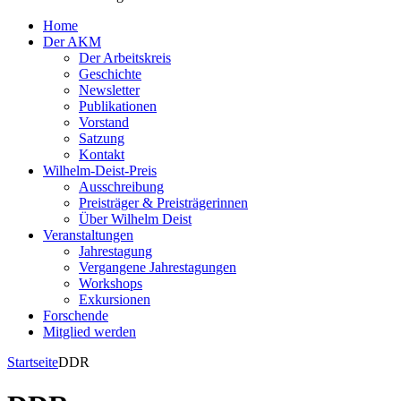
Home
Der AKM
Der Arbeitskreis
Geschichte
Newsletter
Publikationen
Vorstand
Satzung
Kontakt
Wilhelm-Deist-Preis
Ausschreibung
Preisträger & Preisträgerinnen
Über Wilhelm Deist
Veranstaltungen
Jahrestagung
Vergangene Jahrestagungen
Workshops
Exkursionen
Forschende
Mitglied werden
Startseite
DDR