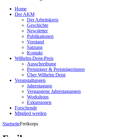
Home
Der AKM
Der Arbeitskreis
Geschichte
Newsletter
Publikationen
Vorstand
Satzung
Kontakt
Wilhelm-Deist-Preis
Ausschreibung
Preisträger & Preisträgerinnen
Über Wilhelm Deist
Veranstaltungen
Jahrestagung
Vergangene Jahrestagungen
Workshops
Exkursionen
Forschende
Mitglied werden
Startseite
Freikorps