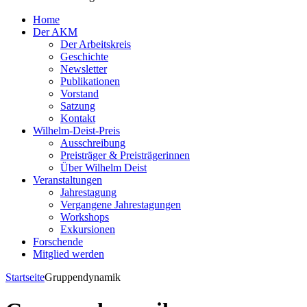
Home
Der AKM
Der Arbeitskreis
Geschichte
Newsletter
Publikationen
Vorstand
Satzung
Kontakt
Wilhelm-Deist-Preis
Ausschreibung
Preisträger & Preisträgerinnen
Über Wilhelm Deist
Veranstaltungen
Jahrestagung
Vergangene Jahrestagungen
Workshops
Exkursionen
Forschende
Mitglied werden
Startseite
Gruppendynamik