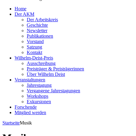
Home
Der AKM
Der Arbeitskreis
Geschichte
Newsletter
Publikationen
Vorstand
Satzung
Kontakt
Wilhelm-Deist-Preis
Ausschreibung
Preisträger & Preisträgerinnen
Über Wilhelm Deist
Veranstaltungen
Jahrestagung
Vergangene Jahrestagungen
Workshops
Exkursionen
Forschende
Mitglied werden
Startseite
Musik